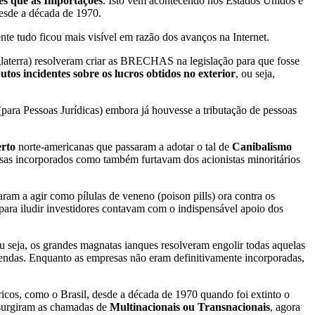
s que as Importações
. Isto vem acontecendo nos Estados Unidos e
esde a década de 1970.
ente tudo ficou mais visível em razão dos avanços na Internet.
aterra) resolveram criar as BRECHAS na legislação para que fosse
utos incidentes sobre os lucros obtidos no exterior
, ou seja,
 (para Pessoas Jurídicas) embora já houvesse a tributação de pessoas
erto
norte-americanas que passaram a adotar o tal de
Canibalismo
esas incorporados como também furtavam dos acionistas minoritários
aram a agir como pílulas de veneno (poison pills) ora contra os
para iludir investidores contavam com o indispensável apoio dos
 seja, os grandes magnatas ianques resolveram engolir todas aquelas
vendas. Enquanto as empresas não eram definitivamente incorporadas,
ricos, como o Brasil, desde a década de 1970 quando foi extinto o
m surgiram as chamadas de
Multinacionais ou Transnacionais
, agora