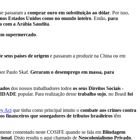
e passaram a
comprar ouro em substituição ao dólar
. Por isso,
nos Estados Unidos como no mundo inteiro
. Então,
para
ça com a Arábia Saudita
.
 num supermercado
.
 seus países de origem
e passaram a produzir na China ou em
por Paulo Skaf.
Geraram o desemprego em massa, para
rados
dos nossos trabalhadores todos
os seus Direitos Sociais -
IDADE
popular. Para realização desse
trabalho sujo
, no Brasil
foi
ey Act
que tinha como principal intuito o
combate aos crimes contra
os financeiros que sonegadores de tributos brasileiros
têm
entemente comentado neste COSIFE quando se fala em
Blindagem
cional
. Disto resulta o aqui chamado de
Neocolonialismo Privado
.