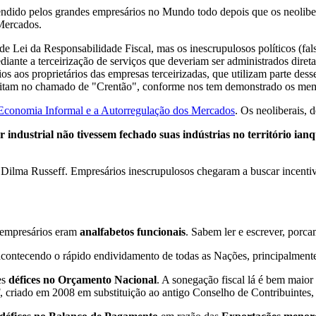
dido pelos grandes empresários no Mundo todo depois que os neolibe
Mercados.
e Lei da Responsabilidade Fiscal, mas os inescrupulosos políticos (fal
 mediante a terceirização de serviços que deveriam ser administrados d
s aos proprietários das empresas terceirizadas, que utilizam parte dess
 militam no chamado de "Crentão", conforme nos tem demonstrado os m
Economia Informal e a Autorregulação dos Mercados
. Os neoliberais, 
r industrial não tivessem fechado suas indústrias no território ian
Dilma Russeff. Empresários inescrupulosos chegaram a buscar incentiv
 empresários eram
analfabetos funcionais
. Sabem ler e escrever, porca
 acontecendo o rápido endividamento de todas as Nações, principalmen
es
défices no Orçamento Nacional
. A sonegação fiscal lá é bem maio
 criado em 2008 em substituição ao antigo Conselho de Contribuintes, 