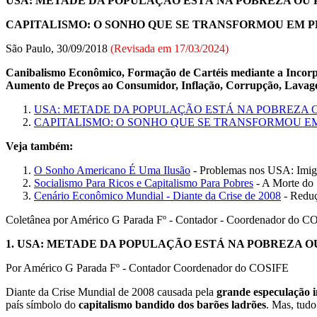
USA: METADE DA POPULAÇÃO ESTÁ NA POBREZA OU
CAPITALISMO: O SONHO QUE SE TRANSFORMOU EM 
São Paulo, 30/09/2018
(Revisada em
17/03/2024
)
Canibalismo Econômico, Formação de Cartéis mediante a Incorp
Aumento de Preços ao Consumidor, Inflação, Corrupção, Lavagem 
USA: METADE DA POPULAÇÃO ESTÁ NA POBREZA 
CAPITALISMO: O SONHO QUE SE TRANSFORMOU E
Veja também:
O Sonho Americano É Uma Ilusão
- Problemas nos USA: Imigr
Socialismo Para Ricos e Capitalismo Para Pobres
- A Morte do
Cenário Econômico Mundial - Diante da Crise de 2008
- Reduç
Coletânea por Américo G Parada Fº - Contador - Coordenador do 
1.
USA: METADE DA POPULAÇÃO ESTÁ NA POBREZA O
Por Américo G Parada Fº - Contador Coordenador do COSIFE
Diante da Crise Mundial de 2008 causada pela
grande especulação i
país símbolo do
capitalismo bandido dos barões ladrões
. Mas, tudo