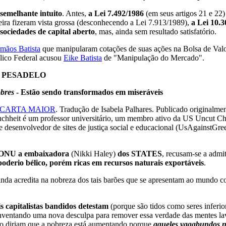
 semelhante intuito
. Antes,
a Lei 7.492/1986
(em seus artigos 21 e 22
ira fizeram vista grossa (desconhecendo a Lei 7.913/1989),
a Lei 10.3
sociedades de capital aberto
, mas, ainda sem resultado satisfatório.
rmãos Batista
que manipularam cotações de suas ações na Bolsa de Val
blico Federal acusou
Eike Batista
de "Manipulação do Mercado".
M PESADELO
obres
- Estão sendo transformados em miseráveis
CARTA MAIOR
. Tradução de Isabela Palhares. Publicado originalme
heit é um professor universitário, um membro ativo da US Uncut Chi
e desenvolvedor de sites de justiça social e educacional (UsAgainstGre
na ONU a embaixadora
(Nikki Haley)
dos STATES
, recusam-se a admi
oderio bélico, porém ricas em recursos naturais exportáveis
.
ainda acredita na nobreza dos tais barões que se apresentam ao mundo c
is capitalistas bandidos detestam
(porque são tidos como seres inferio
inventando uma nova desculpa para remover essa verdade das mentes 
ido diriam que a pobreza está aumentando porque
aqueles vagabundos n