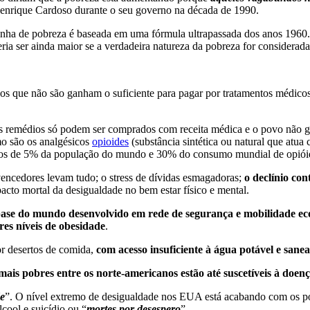
 Henrique Cardoso durante o seu governo na década de 1990.
inha de pobreza é baseada em uma fórmula ultrapassada dos anos 1960
deria ser ainda maior se a verdadeira natureza da pobreza for considerad
s que não são ganham o suficiente para pagar por tratamentos médicos 
 remédios só podem ser comprados com receita médica e o povo não ga
o são os analgésicos
opioides
(substância sintética ou natural que at
nos de 5% da população do mundo e 30% do consumo mundial de opiói
encedores levam tudo; o stress de dívidas esmagadoras;
o declínio co
acto mortal da desigualdade no bem estar físico e mental.
e do mundo desenvolvido em rede de segurança e mobilidade eco
es níveis de obesidade
.
or desertos de comida,
com acesso insuficiente à água potável e san
mais pobres entre os norte-americanos estão até suscetíveis à doenç
de
”. O nível extremo de desigualdade nos EUA está acabando com os po
cool e suicídio ou “
mortes por desespero
”.