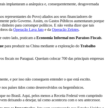
rais implantaram a anárquica e, consequentemente, desgovernada
sos representantes do Povo) aliados aos seus financiadores de
iretamente pelo Governo. Assim, os Gastos Públicos aumentaram porque
e dinheiro para corromper políticos. E não venha dizer que tais
embros da
Operação Lava Jato
e da
Operação Zelotes
.
de outro lado, praticam a
Economia Informal nos Paraísos Fiscais
.
que
para produzir na China mediante a exploração do
Trabalho
os fiscais no Paraguai. Queriam colocar 700 das principais empresas
mente, e por isso não conseguem entender o que está escrito.
te nos países tidos como desenvolvidos ou hegemônicos.
r que no Brasil. Aqui, pelos menos a Receita Federal vem cumprindo
vem deixando a desejar, tal como aconteceu com o seu antecessor.