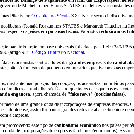
défices no Balanço de Pagamento
em razão das
Exportações menore
governo de Michel Temer. E, nos STATES, os défices são constantes d
homas Piketty em
O Capital no Século XXI
. Neste século indiscutivelm
s neoliberais (Ronald Reagan nos STATES e Margareth Thatcher na Ingl
us respectivos países
em paraísos fiscais
. Para isto,
reduziram os trib
lação para tributação em base universais foi criada pela Lei 9.249/1995
1966 (artigo 98) -
Código Tributário Nacional
.
ibuída aos acionistas controladores das
grandes empresas de capital ab
Estes, não só furtavam de pequenos empresários que tiveram suas empr
tos, mediante manipulação das cotações, os acionistas minoritários pass
 cúmplices da roubalheira). É claro que todos os esquemas existentes 
anda enganosa
, agora chamada de
"fake news" (notícias falsas)
.
por meio de uma grande onda de incorporações de empresas menores. Ou
o estadunidense, assim formando grandes redes de abastecimento e de 
m com a empresa.
am promovendo esse tipo de
canibalismo econômico
nos países perifé
el a onda de incorporações de empresas familiares (entre outras). Assi