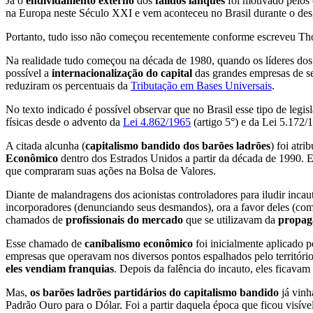
Já o
endividamento externo
dos
falidos ianques
foi motivado pelos
na Europa neste Século XXI e vem aconteceu no Brasil durante o des
Portanto, tudo isso não começou recentemente conforme escreveu T
Na realidade tudo começou na década de 1980, quando os líderes do
possível a
internacionalização do capital
das grandes empresas de se
reduziram os percentuais da
Tributação em Bases Universais
.
No texto indicado é possível observar que no Brasil esse tipo de legis
físicas desde o advento da
Lei 4.862/1965
(artigo 5°) e da Lei 5.172/
A citada alcunha (
capitalismo bandido dos barões ladrões
) foi atr
Econômico
dentro dos Estrados Unidos a partir da década de 1990. 
que compraram suas ações na Bolsa de Valores.
Diante de malandragens dos acionistas controladores para iludir incau
incorporadores (denunciando seus desmandos), ora a favor deles (como
chamados de
profissionais do mercado
que se utilizavam da
propag
Esse chamado de
canibalismo econômico
foi inicialmente aplicado 
empresas que operavam nos diversos pontos espalhados pelo territóri
eles vendiam franquias
. Depois da falência do incauto, eles ficava
Mas,
os barões ladrões partidários do capitalismo bandido
já vinh
Padrão Ouro para o Dólar. Foi a partir daquela época que ficou visív