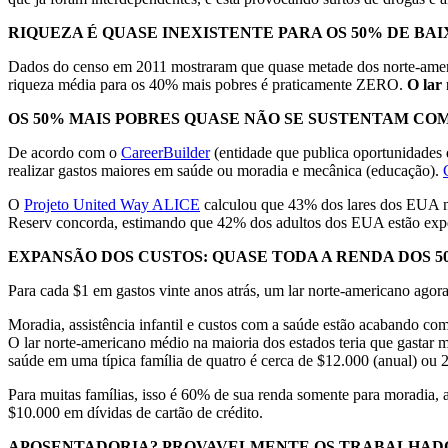
RIQUEZA É QUASE INEXISTENTE PARA OS 50% DE BAI
Dados do censo em 2011 mostraram que quase metade dos norte-americ
riqueza média para os 40% mais pobres é praticamente ZERO.
O lar
OS 50% MAIS POBRES QUASE NÃO SE SUSTENTAM CO
De acordo com o
CareerBuilder
(entidade que publica oportunidades
realizar gastos maiores em saúde ou moradia e mecânica (educação).
O
Projeto United Way ALICE
calculou que 43% dos lares dos EUA não
Reserv concorda, estimando que 42% dos adultos dos EUA estão expe
EXPANSÃO DOS CUSTOS: QUASE TODA A RENDA DOS 5
Para cada $1 em gastos vinte anos atrás, um lar norte-americano agor
Moradia, assistência infantil e custos com a saúde estão acabando c
O lar norte-americano médio na maioria dos estados teria que gastar
saúde em uma típica família de quatro é cerca de $12.000 (anual) ou 
Para muitas famílias, isso é 60% de sua renda somente para moradia, a
$10.000 em dívidas de cartão de crédito.
APOSENTADORIA? PROVAVELMENTE OS TRABALHAD