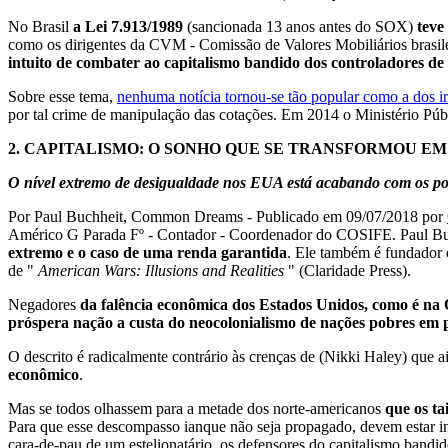
No Brasil
a Lei 7.913/1989
(sancionada 13 anos antes do SOX)
teve
como os dirigentes da CVM - Comissão de Valores Mobiliários brasile
intuito de combater ao capitalismo bandido dos controladores de 
Sobre esse tema,
nenhuma notícia tornou-se tão popular como a dos i
por tal crime de manipulação das cotações. Em 2014 o Ministério Pú
2.
CAPITALISMO: O SONHO QUE SE TRANSFORMOU E
O nível extremo de desigualdade nos EUA está acabando com os p
Por Paul Buchheit, Common Dreams - Publicado em 09/07/2018 por
Américo G Parada Fº - Contador - Coordenador do COSIFE. Paul Buch
extremo e o caso de uma renda garantida
. Ele também é fundador 
de "
American Wars: Illusions and Realities
" (Claridade Press).
Negadores
da falência econômica dos Estados Unidos, como é 
próspera nação a custa do neocolonialismo de nações pobres em p
O descrito é radicalmente contrário às crenças de (Nikki Haley) que 
econômico
.
Mas se todos olhassem para a metade dos norte-americanos
que os ta
Para que esse descompasso ianque não seja propagado, devem estar 
cara-de-pau de um estelionatário, os defensores do capitalismo band