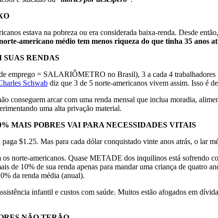
XO
anos estava na pobreza ou era considerada baixa-renda. Desde então,
 norte-americano médio tem menos riqueza do que tinha 35 anos at
M SUAS RENDAS
 de emprego = SALARIÔMETRO no Brasil), 3 a cada 4 trabalhadores no
Charles Schwab
diz que 3 de 5 norte-americanos vivem assim. Isso é 
 conseguem arcar com uma renda mensal que inclua moradia, alimentaçã
rimentando uma alta privação material.
0% MAIS POBRES VAI PARA NECESSIDADES VITAIS
a paga $1.25. Mas para cada dólar conquistado vinte anos atrás, o lar 
om os norte-americanos. Quase METADE dos inquilinos está sofrendo co
 mais de 10% de sua renda apenas para mandar uma criança de quatro ano
20% da renda média (anual).
ssistência infantil e custos com saúde. Muitos estão afogados em dívid
ORES NÃO TERÃO