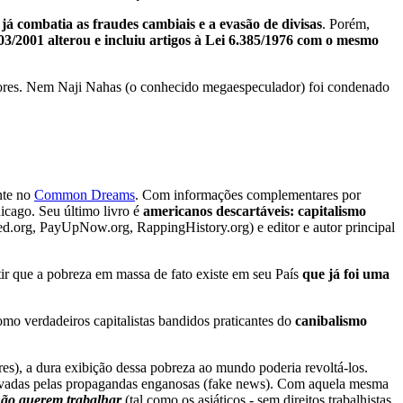
)
já combatia as fraudes cambiais e a evasão de divisas
. Porém,
03/2001 alterou e incluiu artigos à Lei 6.385/1976 com o mesmo
ores. Nem Naji Nahas (o conhecido megaespeculador) foi condenado
nte no
Common Dreams
. Com informações complementares por
cago. Seu último livro é
americanos descartáveis: capitalismo
ed.org, PayUpNow.org, RappingHistory.org) e editor e autor principal
tir que a pobreza em massa de fato existe em seu País
que já foi uma
omo verdadeiros capitalistas bandidos praticantes do
canibalismo
res), a dura exibição dessa pobreza ao mundo poderia revoltá-los.
lavadas pelas propagandas enganosas (fake news). Com aquela mesma
ão querem trabalhar
(tal como os asiáticos - sem direitos trabalhistas