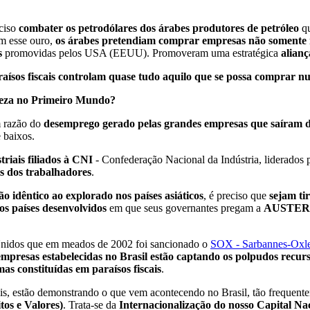
eciso
combater os petrodólares dos árabes produtores de petróleo
qu
m esse ouro,
os árabes pretendiam comprar empresas não somente 
s
promovidas pelos USA (EEUU). Promoveram uma estratégica
alian
raísos fiscais controlam quase tudo aquilo que se possa comprar
reza no Primeiro Mundo?
m razão do
desemprego gerado pelas grandes empresas que saíram de
 baixos.
riais filiados à CNI
- Confederação Nacional da Indústria, liderados 
s dos trabalhadores
.
o idêntico ao explorado nos países asiáticos
, é preciso que
sejam ti
nos países desenvolvidos
em que seus governantes pregam a
AUSTER
nidos que em meados de 2002 foi sancionado o
SOX - Sarbannes-Oxl
empresas estabelecidas no Brasil estão captando os polpudos recurs
s constituídas em paraísos fiscais
.
tatais, estão demonstrando o que vem acontecendo no Brasil, tão frequ
tos e Valores)
. Trata-se da
Internacionalização do nosso Capital Na