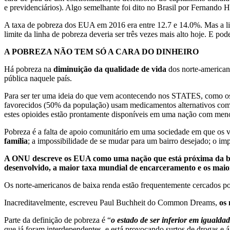
e previdenciários). Algo semelhante foi dito no Brasil por Fernando
A taxa de pobreza dos EUA em 2016 era entre 12.7 e 14.0%. Mas a l
limite da linha de pobreza deveria ser três vezes mais alto hoje. E po
A POBREZA NÃO TEM SÓ A CARA DO DINHEIRO
Há pobreza na
diminuição da qualidade de vida
dos norte-americano
pública naquele país.
Para ser ter uma ideia do que vem acontecendo nos STATES, como os
favorecidos (50% da população) usam medicamentos alternativos com
estes opioides estão prontamente disponíveis em uma nação com me
Pobreza é a falta de apoio comunitário em uma sociedade em que os v
família
; a impossibilidade de se mudar para um bairro desejado; o imp
A ONU descreve os EUA como uma nação que está próxima da bas
desenvolvido, a maior taxa mundial de encarceramento e os maior
Os norte-americanos de baixa renda estão frequentemente cercados p
Inacreditavelmente, escreveu Paul Buchheit do Common Dreams,
os 
Parte da definição de pobreza é “
o estado de ser inferior em igualda
que já foram interdependentes, e está provocando surtos de drogas e ál