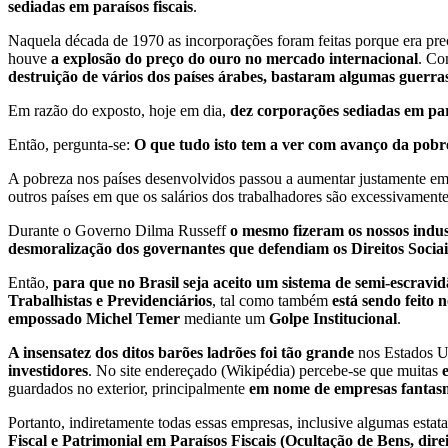
sediadas em paraísos fiscais
.
Naquela década de 1970 as incorporações foram feitas porque era pr
houve
a explosão do preço do ouro no mercado internacional
. Co
destruição de vários dos países árabes, bastaram algumas guerra
Em razão do exposto, hoje em dia,
dez corporações sediadas em pa
Então, pergunta-se:
O que tudo isto tem a ver com avanço da pob
A pobreza nos países desenvolvidos passou a aumentar justamente e
outros países em que os salários dos trabalhadores são excessivamente
Durante o Governo Dilma Russeff
o mesmo fizeram os nossos indust
desmoralização dos governantes que defendiam os Direitos Sociai
Então,
para que no Brasil seja aceito um sistema de semi-escravidã
Trabalhistas e Previdenciários
, tal como também
está sendo feito 
empossado Michel Temer
mediante um
Golpe Institucional
.
A insensatez dos ditos barões ladrões foi tão grande
nos Estados U
investidores
. No site endereçado (Wikipédia) percebe-se que muitas
guardados no exterior, principalmente
em nome de empresas fantasma
Portanto, indiretamente todas essas empresas, inclusive algumas es
Fiscal e Patrimonial em Paraísos Fiscais (Ocultação de Bens, direi