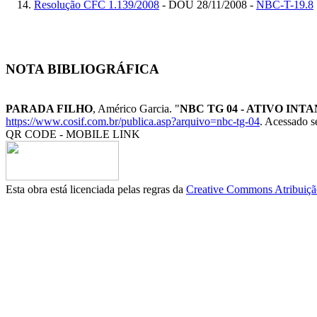
Resolução CFC 1.139/2008
- DOU 28/11/2008 -
NBC-T-19.8
NOTA BIBLIOGRÁFICA
PARADA FILHO
, Américo Garcia. "
NBC TG 04 - ATIVO INT
https://www.cosif.com.br/publica.asp?arquivo=nbc-tg-04
. Acessado s
QR CODE - MOBILE LINK
Esta obra está licenciada pelas regras da
Creative Commons Atribuição