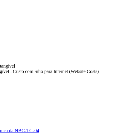
tangível
ível - Custo com Sítio para Internet (Website Costs)
écnica da NBC-TG-04