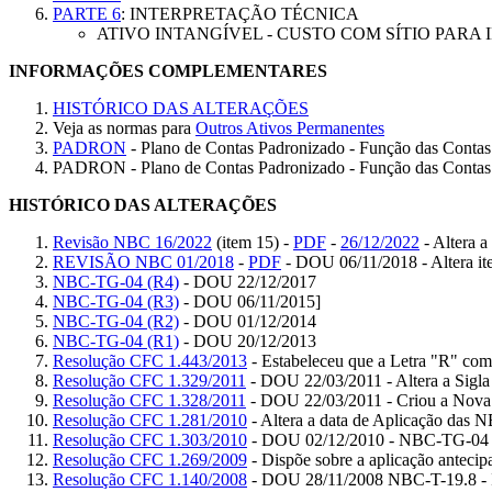
PARTE 6
: INTERPRETAÇÃO TÉCNICA
ATIVO INTANGÍVEL - CUSTO COM SÍTIO PARA 
INFORMAÇÕES COMPLEMENTARES
HISTÓRICO DAS ALTERAÇÕES
Veja as normas para
Outros Ativos Permanentes
PADRON
- Plano de Contas Padronizado - Função das Contas
PADRON - Plano de Contas Padronizado - Função das Contas
HISTÓRICO DAS ALTERAÇÕES
Revisão NBC 16/2022
(item 15) -
PDF
-
26/12/2022
- Altera a
REVISÃO NBC 01/2018
-
PDF
- DOU 06/11/2018 - Altera item
NBC-TG-04 (R4)
- DOU 22/12/2017
NBC-TG-04 (R3)
- DOU 06/11/2015]
NBC-TG-04 (R2)
- DOU 01/12/2014
NBC-TG-04 (R1)
- DOU 20/12/2013
Resolução CFC 1.443/2013
- Estabeleceu que a Letra "R" com
Resolução CFC 1.329/2011
- DOU 22/03/2011 - Altera a Sig
Resolução CFC 1.328/2011
- DOU 22/03/2011 - Criou a Nova
Resolução CFC 1.281/2010
- Altera a data de Aplicação das 
Resolução CFC 1.303/2010
- DOU 02/12/2010 - NBC-TG-04
Resolução CFC 1.269/2009
- Dispõe sobre a aplicação anteci
Resolução CFC 1.140/2008
- DOU 28/11/2008 NBC-T-19.8 - IT-