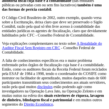
auditoria fiscal cuja base é a contabilidade
(das entidades
públicas ou privadas com ou sem fins lucrativos)
também é uma
das formas de perícia contábil
.
O Código Civil Brasileiro de 2002, outro exemplo, quando versa
sobre a Escrituração, deixa claro que deve ser preservado o Sigilo
Contábil, razão pela qual só têm livre acesso à contabilidade das
entidades jurídicas os agentes de fiscalização, claro que devidamente
habilitados pelo CFC - Conselho Federal de Ccontabilidade.
Veja explicações complementares no texto sobre
A Ilegalidade do
Auditor Fiscal Sem Registro em CRC
- Conselho Federal de
Contabilidade.
A falta de conhecimentos específicos era o maior problema
enfrentado pelos órgãos de fiscalização cuja base é a contabilidade.
Então, como os auditores fiscais da Receita Federal foram reciclados
pela ESAF de 1984 a 1998, tendo o coordenador do COSIFE como
instrutor ou facilitador de aprendizado, muitos daqueles mais de 600
participantes transmitiram seus conhecimentos aos atuais servidores,
razão pela qual muitos
discípulos
estão podendo agir como
investigadores na Operação Lava Jato, na Operação Zelotes e em
muitas outras na esfera dos
sinais exteriores de riqueza, lavagem
de dinheiro, blindagem fiscal e patrimonial
e em muitos outros
segmentos do
Direito Econômico
.