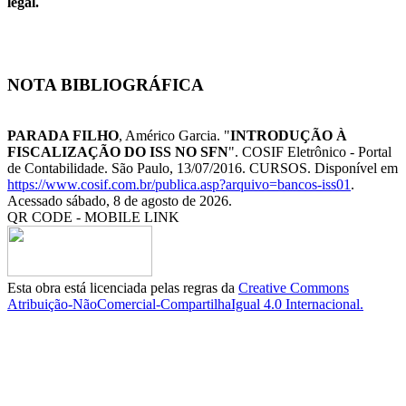
legal.
NOTA BIBLIOGRÁFICA
PARADA FILHO
, Américo Garcia. "
INTRODUÇÃO À
FISCALIZAÇÃO DO ISS NO SFN
". COSIF Eletrônico - Portal
de Contabilidade. São Paulo, 13/07/2016. CURSOS. Disponível em
https://www.cosif.com.br/publica.asp?arquivo=bancos-iss01
.
Acessado sábado, 8 de agosto de 2026.
QR CODE - MOBILE LINK
Esta obra está licenciada pelas regras da
Creative Commons
Atribuição-NãoComercial-CompartilhaIgual 4.0 Internacional.