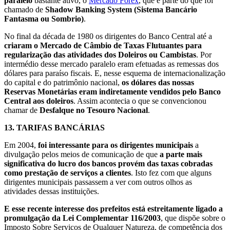
paralelo
bastante ativo, o
Mercado Forex
, que é parte do que foi
chamado de
Shadow Banking System (Sistema Bancário
Fantasma ou Sombrio)
.
No final da década de 1980 os dirigentes do Banco Central até a
criaram o Mercado de Câmbio de Taxas Flutuantes para
regularização das atividades dos Doleiros ou Cambistas
. Por
intermédio desse mercado paralelo eram efetuadas as remessas dos
dólares para paraíso fiscais. E, nesse esquema de internacionalização
do capital e do patrimônio nacional,
os dólares das nossas
Reservas Monetárias eram indiretamente vendidos pelo Banco
Central aos doleiros
. Assim acontecia o que se convencionou
chamar de
Desfalque no Tesouro Nacional
.
13.
TARIFAS BANCÁRIAS
Em 2004,
foi interessante para os dirigentes municipais
a
divulgação pelos meios de comunicação de que
a parte mais
significativa do lucro dos bancos provém das taxas cobradas
como prestação de serviços a clientes
. Isto fez com que alguns
dirigentes municipais passassem a ver com outros olhos as
atividades dessas instituições.
E esse recente interesse dos prefeitos está estreitamente ligado a
promulgação da Lei Complementar 116/2003
, que dispõe sobre o
Imposto Sobre Serviços de Qualquer Natureza, de competência dos