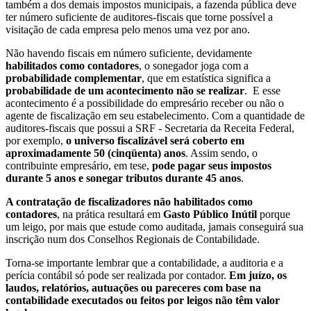
também a dos demais impostos municipais, a fazenda pública deve
ter número suficiente de auditores-fiscais que torne possível a
visitação de cada empresa pelo menos uma vez por ano.
Não havendo fiscais em número suficiente, devidamente
habilitados como contadores
, o sonegador joga com a
probabilidade complementar
, que em estatística significa a
probabilidade de um acontecimento não se realizar
. E esse
acontecimento é a possibilidade do empresário receber ou não o
agente de fiscalização em seu estabelecimento. Com a quantidade de
auditores-fiscais que possui a SRF - Secretaria da Receita Federal,
por exemplo,
o universo fiscalizável será coberto em
aproximadamente 50 (cinqüenta) anos
. Assim sendo, o
contribuinte empresário, em tese,
pode pagar seus impostos
durante 5 anos e sonegar tributos durante 45 anos
.
A contratação de fiscalizadores não habilitados como
contadores
, na prática resultará em
Gasto Público Inútil
porque
um leigo, por mais que estude como auditada, jamais conseguirá sua
inscrição num dos Conselhos Regionais de Contabilidade.
Torna-se importante lembrar que a contabilidade, a auditoria e a
perícia contábil só pode ser realizada por contador.
Em juízo, os
laudos, relatórios, autuações ou pareceres com base na
contabilidade executados ou feitos por leigos não têm valor