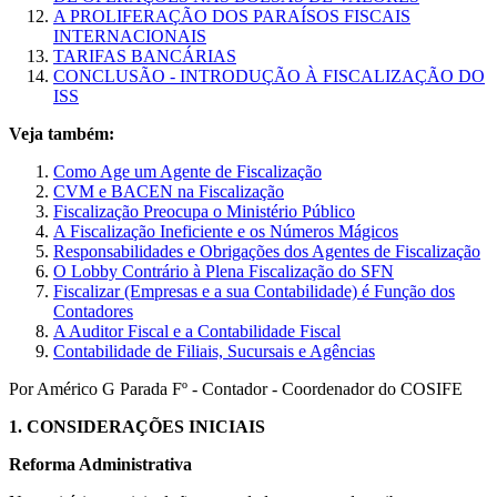
A PROLIFERAÇÃO DOS PARAÍSOS FISCAIS
INTERNACIONAIS
TARIFAS BANCÁRIAS
CONCLUSÃO - INTRODUÇÃO À FISCALIZAÇÃO DO
ISS
Veja também:
Como Age um Agente de Fiscalização
CVM e BACEN na Fiscalização
Fiscalização Preocupa o Ministério Público
A Fiscalização Ineficiente e os Números Mágicos
Responsabilidades e Obrigações dos Agentes de Fiscalização
O Lobby Contrário à Plena Fiscalização do SFN
Fiscalizar (Empresas e a sua Contabilidade) é Função dos
Contadores
A Auditor Fiscal e a Contabilidade Fiscal
Contabilidade de Filiais, Sucursais e Agências
Por Américo G Parada Fº - Contador - Coordenador do COSIFE
1.
CONSIDERAÇÕES INICIAIS
Reforma Administrativa