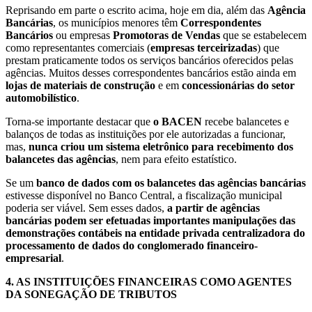
Reprisando em parte o escrito acima, hoje em dia, além das
Agência
Bancárias
, os municípios menores têm
Correspondentes
Bancários
ou empresas
Promotoras de Vendas
que se estabelecem
como representantes comerciais (
empresas terceirizadas
) que
prestam praticamente todos os serviços bancários oferecidos pelas
agências. Muitos desses correspondentes bancários estão ainda em
lojas de materiais de construção
e em
concessionárias do setor
automobilístico
.
Torna-se importante destacar que
o BACEN
recebe balancetes e
balanços de todas as instituições por ele autorizadas a funcionar,
mas,
nunca criou um sistema eletrônico para recebimento dos
balancetes das agências
, nem para efeito estatístico.
Se um
banco de dados com os balancetes das agências bancárias
estivesse disponível no Banco Central, a fiscalização municipal
poderia ser viável. Sem esses dados,
a partir de agências
bancárias podem ser efetuadas importantes manipulações das
demonstrações contábeis na entidade privada centralizadora do
processamento de dados do conglomerado financeiro-
empresarial
.
4.
AS INSTITUIÇÕES FINANCEIRAS COMO AGENTES
DA SONEGAÇÃO DE TRIBUTOS