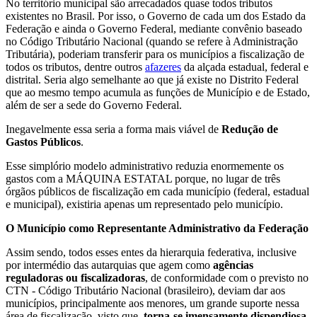
No território municipal são arrecadados quase todos tributos
existentes no Brasil. Por isso, o Governo de cada um dos Estado da
Federação e ainda o Governo Federal, mediante convênio baseado
no Código Tributário Nacional (quando se refere à Administração
Tributária), poderiam transferir para os municípios a fiscalização de
todos os tributos, dentre outros
afazeres
da alçada estadual, federal e
distrital. Seria algo semelhante ao que já existe no Distrito Federal
que ao mesmo tempo acumula as funções de Município e de Estado,
além de ser a sede do Governo Federal.
Inegavelmente essa seria a forma mais viável de
Redução de
Gastos Públicos
.
Esse simplório modelo administrativo reduzia enormemente os
gastos com a MÁQUINA ESTATAL porque, no lugar de três
órgãos públicos de fiscalização em cada município (federal, estadual
e municipal), existiria apenas um representado pelo município.
O Município como Representante Administrativo da Federação
Assim sendo, todos esses entes da hierarquia federativa, inclusive
por intermédio das autarquias que agem como
agências
reguladoras ou fiscalizadoras
, de conformidade com o previsto no
CTN - Código Tributário Nacional (brasileiro), deviam dar aos
municípios, principalmente aos menores, um grande suporte nessa
área de fiscalização, visto que,
torna-se imensamente dispendiosa