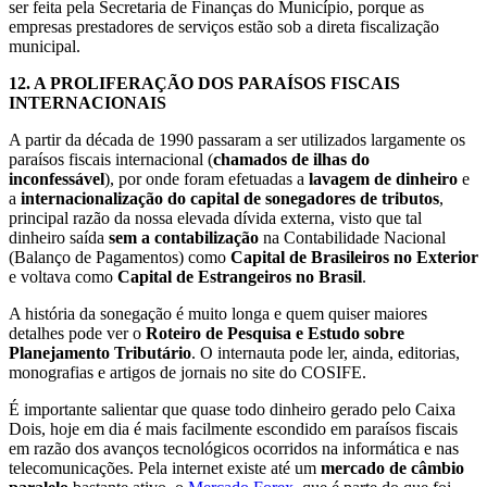
ser feita pela Secretaria de Finanças do Município, porque as
empresas prestadores de serviços estão sob a direta fiscalização
municipal.
12.
A PROLIFERAÇÃO DOS PARAÍSOS FISCAIS
INTERNACIONAIS
A partir da década de 1990 passaram a ser utilizados largamente os
paraísos fiscais internacional (
chamados de ilhas do
inconfessável
), por onde foram efetuadas a
lavagem de dinheiro
e
a
internacionalização do capital de sonegadores de tributos
,
principal razão da nossa elevada dívida externa, visto que tal
dinheiro saída
sem a contabilização
na Contabilidade Nacional
(Balanço de Pagamentos) como
Capital de Brasileiros no Exterior
e voltava como
Capital de Estrangeiros no Brasil
.
A história da sonegação é muito longa e quem quiser maiores
detalhes pode ver o
Roteiro de Pesquisa e Estudo sobre
Planejamento Tributário
. O internauta pode ler, ainda, editorias,
monografias e artigos de jornais no site do COSIFE.
É importante salientar que quase todo dinheiro gerado pelo Caixa
Dois, hoje em dia é mais facilmente escondido em paraísos fiscais
em razão dos avanços tecnológicos ocorridos na informática e nas
telecomunicações. Pela internet existe até um
mercado de câmbio