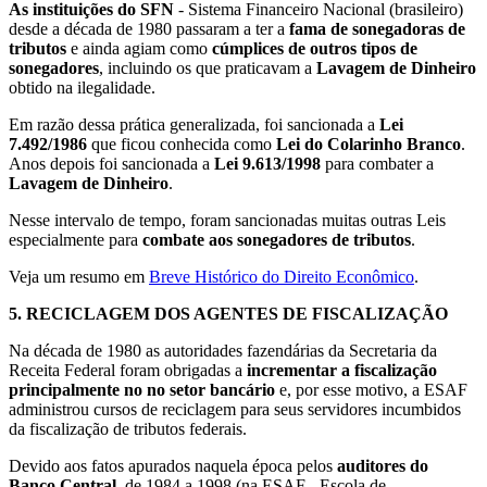
As instituições do SFN
- Sistema Financeiro Nacional (brasileiro)
desde a década de 1980 passaram a ter a
fama de sonegadoras de
tributos
e ainda agiam como
cúmplices de outros tipos de
sonegadores
, incluindo os que praticavam a
Lavagem de Dinheiro
obtido na ilegalidade.
Em razão dessa prática generalizada, foi sancionada a
Lei
7.492/1986
que ficou conhecida como
Lei do Colarinho Branco
.
Anos depois foi sancionada a
Lei 9.613/1998
para combater a
Lavagem de Dinheiro
.
Nesse intervalo de tempo, foram sancionadas muitas outras Leis
especialmente para
combate aos sonegadores de tributos
.
Veja um resumo em
Breve Histórico do Direito Econômico
.
5.
RECICLAGEM DOS AGENTES DE FISCALIZAÇÃO
Na década de 1980 as autoridades fazendárias da Secretaria da
Receita Federal foram obrigadas a
incrementar a fiscalização
principalmente no no setor bancário
e, por esse motivo, a ESAF
administrou cursos de reciclagem para seus servidores incumbidos
da fiscalização de tributos federais.
Devido aos fatos apurados naquela época pelos
auditores do
Banco Central
, de 1984 a 1998 (na ESAF - Escola de