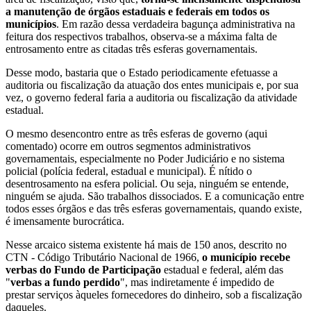
a manutenção de órgãos estaduais e federais em todos os
municípios
. Em razão dessa verdadeira bagunça administrativa na
feitura dos respectivos trabalhos, observa-se a máxima falta de
entrosamento entre as citadas três esferas governamentais.
Desse modo, bastaria que o Estado periodicamente efetuasse a
auditoria ou fiscalização da atuação dos entes municipais e, por sua
vez, o governo federal faria a auditoria ou fiscalização da atividade
estadual.
O mesmo desencontro entre as três esferas de governo (aqui
comentado) ocorre em outros segmentos administrativos
governamentais, especialmente no Poder Judiciário e no sistema
policial (polícia federal, estadual e municipal). É nítido o
desentrosamento na esfera policial. Ou seja, ninguém se entende,
ninguém se ajuda. São trabalhos dissociados. E a comunicação entre
todos esses órgãos e das três esferas governamentais, quando existe,
é imensamente burocrática.
Nesse arcaico sistema existente há mais de 150 anos, descrito no
CTN - Código Tributário Nacional de 1966,
o município recebe
verbas do Fundo de Participação
estadual e federal, além das
"
verbas a fundo perdido
", mas indiretamente é impedido de
prestar serviços àqueles fornecedores do dinheiro, sob a fiscalização
daqueles.