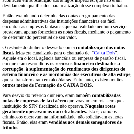
aconteceu em substituição aos antigos inspetores, que não eram
devidamente qualificados para realização desse complexo trabalho.
Então, examinando determinadas contas do grupamento das
despesas administrativas das instituições financeiras era fácil
encontrar as empresas fantasmas que na realidade nenhum serviço
prestavam, apenas forneciam as notas fiscais, mediante o pagamento
de determinado percentual de seu valor.
O restante do dinheiro desviado com a
contabilização das notas
fiscais frias
era canalizado para o chamado de "
Caixa Dois
".
Aquele era o local, agência bancária ou empresa de paraíso fiscal,
em que eram escondidos os
recursos financeiro destinados à
corrupção, à suplementação do rendimento dos dirigentes do
sistema financeiro e às mordomias dos executivos de alta estirpe
,
que se transformaram em alcoólatras. Entretanto, existem muitos
outros meios de Formação do CAIXA DOIS
.
Para desvio do referido dinheiro, eram também
contabilizadas
notas de empresas de táxi aéreo
que voavam em rotas em que a
instituição do SFN fiscalizada não operava.
Naquelas rotas
geralmente operavam os narcotraficantes
. Isto é, como os
criminosos operavam na informalidade, não solicitavam as notas
fiscais. Então, elas eram
vendidas aos demais sonegadores de
tributos
.