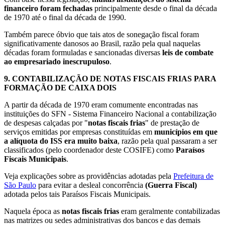
financeiro foram fechadas
principalmente desde o final da década
de 1970 até o final da década de 1990.
Também parece óbvio que tais atos de sonegação fiscal foram
significativamente danosos ao Brasil, razão pela qual naquelas
décadas foram formuladas e sancionadas diversas
leis de combate
ao empresariado inescrupuloso
.
9.
CONTABILIZAÇÃO DE NOTAS FISCAIS FRIAS PARA
FORMAÇÃO DE CAIXA DOIS
A partir da década de 1970 eram comumente encontradas nas
instituições do SFN - Sistema Financeiro Nacional a contabilização
de despesas calçadas por "
notas fiscais frias
" de prestação de
serviços emitidas por empresas constituídas em
municípios em que
a alíquota do ISS era muito baixa
, razão pela qual passaram a ser
classificados (pelo coordenador deste COSIFE) como
Paraísos
Fiscais Municipais
.
Veja explicações sobre as providências adotadas pela
Prefeitura de
São Paulo
para evitar a desleal concorrência
(Guerra Fiscal)
adotada pelos tais Paraísos Fiscais Municipais.
Naquela época as
notas fiscais frias
eram geralmente contabilizadas
nas matrizes ou sedes administrativas dos bancos e das demais