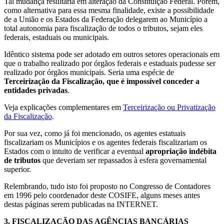
Tal mudança resultaria em alteração da Constituição Federal. Porém,
como alternativa para essa mesma finalidade, existe a possibilidade
de a União e os Estados da Federação delegarem ao Município a
total autonomia para fiscalização de todos o tributos, sejam eles
federais, estaduais ou municipais.
Idêntico sistema pode ser adotado em outros setores operacionais em
que o trabalho realizado por órgãos federais e estaduais pudesse ser
realizado por órgãos municipais. Seria uma espécie de
Terceirização da Fiscalização, que é impossível conceder a
entidades privadas
.
Veja explicações complementares em
Terceirização ou Privatização
da Fiscalização
.
Por sua vez, como já foi mencionado, os agentes estatuais
fiscalizariam os Municípios e os agentes federais fiscalizariam os
Estados com o intuito de verificar a eventual
apropriação indébita
de tributos
que deveriam ser repassados à esfera governamental
superior.
Relembrando, tudo isto foi proposto no Congresso de Contadores
em 1996 pelo coordenador deste COSIFE, alguns meses antes
destas páginas serem publicadas na INTERNET.
3.
FISCALIZAÇÃO DAS AGÊNCIAS BANCÁRIAS