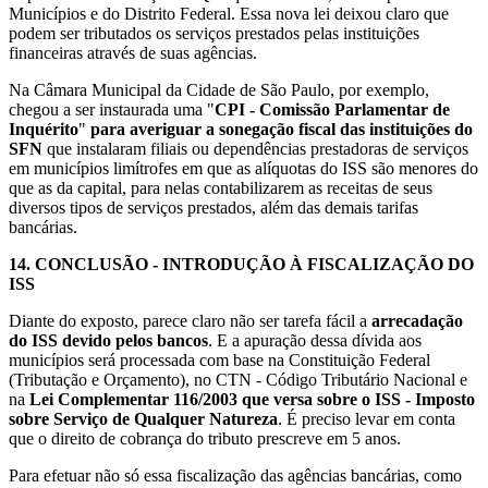
Municípios e do Distrito Federal. Essa nova lei deixou claro que
podem ser tributados os serviços prestados pelas instituições
financeiras através de suas agências.
Na Câmara Municipal da Cidade de São Paulo, por exemplo,
chegou a ser instaurada uma "
CPI - Comissão Parlamentar de
Inquérito
"
para averiguar a sonegação fiscal das instituições do
SFN
que instalaram filiais ou dependências prestadoras de serviços
em municípios limítrofes em que as alíquotas do ISS são menores do
que as da capital, para nelas contabilizarem as receitas de seus
diversos tipos de serviços prestados, além das demais tarifas
bancárias.
14.
CONCLUSÃO - INTRODUÇÃO À FISCALIZAÇÃO DO
ISS
Diante do exposto, parece claro não ser tarefa fácil a
arrecadação
do ISS devido pelos bancos
. E a apuração dessa dívida aos
municípios será processada com base na Constituição Federal
(Tributação e Orçamento), no CTN - Código Tributário Nacional e
na
Lei Complementar 116/2003 que versa sobre o ISS - Imposto
sobre Serviço de Qualquer Natureza
. É preciso levar em conta
que o direito de cobrança do tributo prescreve em 5 anos.
Para efetuar não só essa fiscalização das agências bancárias, como