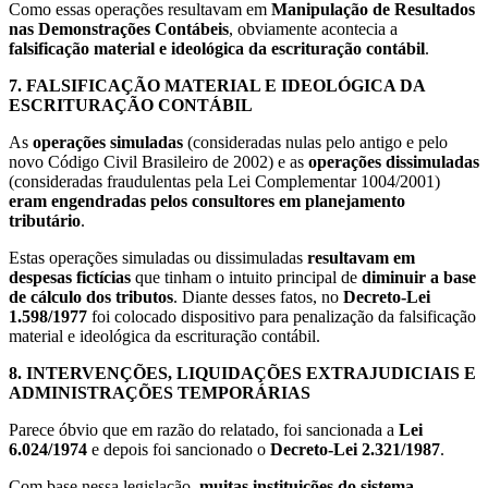
Como essas operações resultavam em
Manipulação de Resultados
nas Demonstrações Contábeis
, obviamente acontecia a
falsificação material e ideológica da escrituração contábil
.
7.
FALSIFICAÇÃO MATERIAL E IDEOLÓGICA DA
ESCRITURAÇÃO CONTÁBIL
As
operações simuladas
(consideradas nulas pelo antigo e pelo
novo Código Civil Brasileiro de 2002) e as
operações dissimuladas
(consideradas fraudulentas pela Lei Complementar 1004/2001)
eram engendradas pelos consultores em planejamento
tributário
.
Estas operações simuladas ou dissimuladas
resultavam em
despesas fictícias
que tinham o intuito principal de
diminuir a base
de cálculo dos tributos
. Diante desses fatos, no
Decreto-Lei
1.598/1977
foi colocado dispositivo para penalização da falsificação
material e ideológica da escrituração contábil.
8.
INTERVENÇÕES, LIQUIDAÇÕES EXTRAJUDICIAIS E
ADMINISTRAÇÕES TEMPORÁRIAS
Parece óbvio que em razão do relatado, foi sancionada a
Lei
6.024/1974
e depois foi sancionado o
Decreto-Lei 2.321/1987
.
Com base nessa legislação,
muitas instituições do sistema