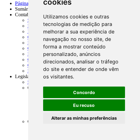
cookies
Página Inicial
Sumário das referências técnicas
Contabilidade
Utilizamos cookies e outras
Sumário da Contabilidade
tecnologias de medição para
NBC - Normas Brasileiras de Contabilidade
melhorar a sua experiência de
IAS - Normas Internacionais de Contabilidade
COSIF - Plano Contábil das Instituições do SFN
navegação no nosso site, de
PADRON - Plano de Contas Padronizado
forma a mostrar conteúdo
Outros Planos de Contas
personalizado, anúncios
Especializações da Contabilidade
Contabilidade Administrativa - Subdivisões
direcionados, analisar o tráfego
Contabilidade Operacional - Subdivisões
do site e entender de onde vêm
Ramificações da Contabilidade
os visitantes.
Legislação
Sumário da Legislação
Constituição Federal
Concordo
CF - Constituição Federal de 1988
EC - Emendas Constitucionais
LC - Leis Complementares Anteriores à 1988
Eu recuso
LC - Leis Complementares Posteriores à 1988
ADCT - Disposições Constitucionais Transitórias
Alterar as minhas preferências
Códigos
CC - Código Civil
CPC - Código de Processo Civil
CTN - Código Tributário Nacional