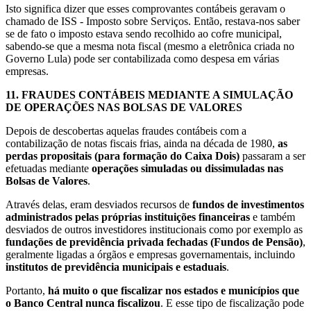
Isto significa dizer que esses comprovantes contábeis geravam o
chamado de ISS - Imposto sobre Serviços. Então, restava-nos saber
se de fato o imposto estava sendo recolhido ao cofre municipal,
sabendo-se que a mesma nota fiscal (mesmo a eletrônica criada no
Governo Lula) pode ser contabilizada como despesa em várias
empresas.
11.
FRAUDES CONTÁBEIS MEDIANTE A SIMULAÇÃO
DE OPERAÇÕES NAS BOLSAS DE VALORES
Depois de descobertas aquelas fraudes contábeis com a
contabilização de notas fiscais frias, ainda na década de 1980,
as
perdas propositais (para formação do Caixa Dois)
passaram a ser
efetuadas mediante
operações simuladas ou dissimuladas nas
Bolsas de Valores
.
Através delas, eram desviados recursos de
fundos de investimentos
administrados pelas próprias instituições financeiras
e também
desviados de outros investidores institucionais como por exemplo as
fundações de previdência privada fechadas (Fundos de Pensão)
,
geralmente ligadas a órgãos e empresas governamentais, incluindo
institutos de previdência municipais e estaduais
.
Portanto,
há muito o que fiscalizar nos estados e municípios que
o Banco Central nunca fiscalizou
. E esse tipo de fiscalização pode