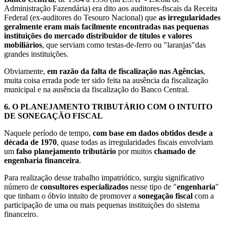
Administração Fazendária) era dito aos auditores-fiscais da Receita
Federal (ex-auditores do Tesouro Nacional) que
as irregularidades
geralmente eram mais facilmente encontradas nas pequenas
instituições do mercado distribuidor de títulos e valores
mobiliários
, que serviam como testas-de-ferro ou "laranjas"das
grandes instituições.
Obviamente,
em razão da falta de fiscalização nas Agências
,
muita coisa errada pode ter sido feita na ausência da fiscalização
municipal e na ausência da fiscalização do Banco Central.
6.
O PLANEJAMENTO TRIBUTÁRIO COM O INTUITO
DE SONEGAÇÃO FISCAL
Naquele período de tempo,
com base em dados obtidos desde a
década de 1970
, quase todas as irregularidades fiscais envolviam
um
falso planejamento tributário
por muitos
chamado de
engenharia financeira
.
Para realização desse trabalho impatriótico, surgiu significativo
número de
consultores especializados
nesse tipo de "
engenharia
"
que tinham o óbvio intuito de promover a
sonegação fiscal
com a
participação de uma ou mais pequenas instituições do sistema
financeiro.