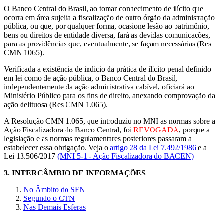
O Banco Central do Brasil, ao tomar conhecimento de ilícito que
ocorra em área sujeita a fiscalização de outro órgão da administração
pública, ou que, por qualquer forma, ocasione lesão ao patrimônio,
bens ou direitos de entidade diversa, fará as devidas comunicações,
para as providências que, eventualmente, se façam necessárias (Res
CMN 1065).
Verificada a existência de indicio da prática de ilícito penal definido
em lei como de ação pública, o Banco Central do Brasil,
independentemente da ação administrativa cabível, oficiará ao
Ministério Público para os fins de direito, anexando comprovação da
ação delituosa (Res CMN 1.065).
A Resolução CMN 1.065, que introduziu no MNI as normas sobre a
Ação Fiscalizadora do Banco Central, foi
REVOGADA
, porque a
legislação e as normas regulamentares posteriores passaram a
estabelecer essa obrigação. Veja o
artigo 28 da Lei 7.492/1986
e a
Lei 13.506/2017
(MNI 5-1 - Ação Fiscalizadora do BACEN)
3.
INTERCÂMBIO DE INFORMAÇÕES
No Âmbito do SFN
Segundo o CTN
Nas Demais Esferas