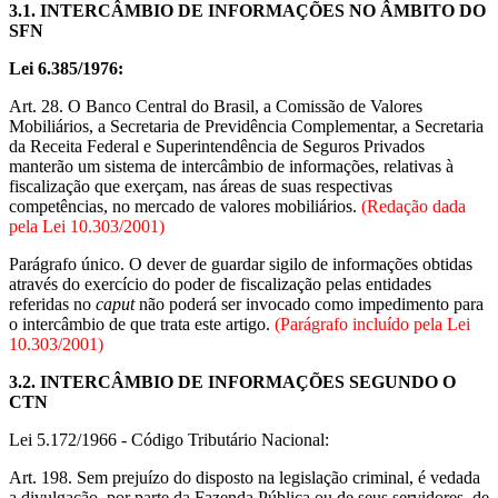
3.1.
INTERCÂMBIO DE INFORMAÇÕES NO ÂMBITO DO
SFN
Lei 6.385/1976:
Art. 28. O Banco Central do Brasil, a Comissão de Valores
Mobiliários, a Secretaria de Previdência Complementar, a Secretaria
da Receita Federal e Superintendência de Seguros Privados
manterão um sistema de intercâmbio de informações, relativas à
fiscalização que exerçam, nas áreas de suas respectivas
competências, no mercado de valores mobiliários.
(Redação dada
pela Lei 10.303/2001)
Parágrafo único. O dever de guardar sigilo de informações obtidas
através do exercício do poder de fiscalização pelas entidades
referidas no
caput
não poderá ser invocado como impedimento para
o intercâmbio de que trata este artigo.
(Parágrafo incluído pela Lei
10.303/2001)
3.2.
INTERCÂMBIO DE INFORMAÇÕES SEGUNDO O
CTN
Lei 5.172/1966 - Código Tributário Nacional:
Art. 198. Sem prejuízo do disposto na legislação criminal, é vedada
a divulgação, por parte da Fazenda Pública ou de seus servidores, de