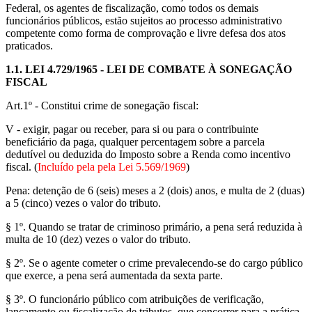
Federal, os agentes de fiscalização, como todos os demais
funcionários públicos, estão sujeitos ao processo administrativo
competente como forma de comprovação e livre defesa dos atos
praticados.
1.1.
LEI 4.729/1965 - LEI DE COMBATE À SONEGAÇÃO
FISCAL
Art.1º - Constitui crime de sonegação fiscal:
V - exigir, pagar ou receber, para si ou para o contribuinte
beneficiário da paga, qualquer percentagem sobre a parcela
dedutível ou deduzida do Imposto sobre a Renda como incentivo
fiscal. (
Incluído pela pela Lei 5.569/1969
)
Pena: detenção de 6 (seis) meses a 2 (dois) anos, e multa de 2 (duas)
a 5 (cinco) vezes o valor do tributo.
§ 1º. Quando se tratar de criminoso primário, a pena será reduzida à
multa de 10 (dez) vezes o valor do tributo.
§ 2º. Se o agente cometer o crime prevalecendo-se do cargo público
que exerce, a pena será aumentada da sexta parte.
§ 3º. O funcionário público com atribuições de verificação,
lançamento ou fiscalização de tributos, que concorrer para a prática