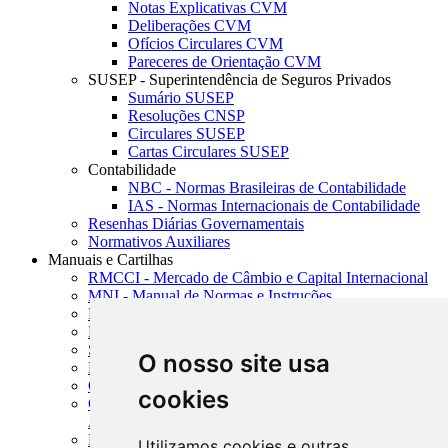
Notas Explicativas CVM
Deliberações CVM
Ofícios Circulares CVM
Pareceres de Orientação CVM
SUSEP - Superintendência de Seguros Privados
Sumário SUSEP
Resoluções CNSP
Circulares SUSEP
Cartas Circulares SUSEP
Contabilidade
NBC - Normas Brasileiras de Contabilidade
IAS - Normas Internacionais de Contabilidade
Resenhas Diárias Governamentais
Normativos Auxiliares
Manuais e Cartilhas
RMCCI - Mercado de Câmbio e Capital Internacional
MNI - Manual de Normas e Instruções
MTVM - Manual de Títulos e Valores Mobiliários
MCR - Manual de Crédito Rural
SISORF - Manual de Organização do SFN
O nosso site usa
MASUP - Manual de Supervisão Bancária
CADOC - Catálogo de Documentos
cookies
CNAE-CONCLA - Classificação Nacional de
Atividades Econômicas
PMF - Cartilhas do BCB
Utilizamos cookies e outras