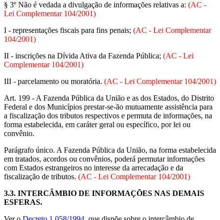
§ 3º Não é vedada a divulgação de informações relativas a:
(AC -
Lei Complementar 104/2001)
I - representações fiscais para fins penais;
(AC - Lei Complementar
104/2001)
II - inscrições na Dívida Ativa da Fazenda Pública;
(AC - Lei
Complementar 104/2001)
III - parcelamento ou moratória.
(AC - Lei Complementar 104/2001)
Art. 199 - A Fazenda Pública da União e as dos Estados, do Distrito
Federal e dos Municípios prestar-se-ão mutuamente assistência para
a fiscalização dos tributos respectivos e permuta de informações, na
forma estabelecida, em caráter geral ou específico, por lei ou
convênio.
Parágrafo único. A Fazenda Pública da União, na forma estabelecida
em tratados, acordos ou convênios, poderá permutar informações
com Estados estrangeiros no interesse da arrecadação e da
fiscalização de tributos.
(AC - Lei Complementar 104/2001)
3.3.
INTERCÂMBIO DE INFORMAÇÕES NAS DEMAIS
ESFERAS
.
Ver o
Decreto 1.058/1994
, que dispõe sobre o intercâmbio de