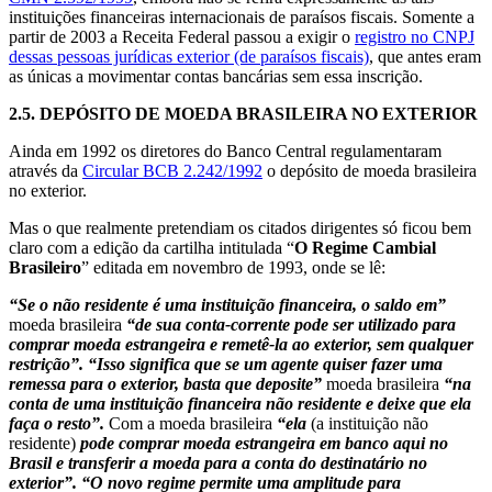
instituições financeiras internacionais de paraísos fiscais. Somente a
partir de 2003 a Receita Federal passou a exigir o
registro no CNPJ
dessas pessoas jurídicas exterior (de paraísos fiscais)
, que antes eram
as únicas a movimentar contas bancárias sem essa inscrição.
2.5.
DEPÓSITO DE MOEDA BRASILEIRA NO EXTERIOR
Ainda em 1992 os diretores do Banco Central regulamentaram
através da
Circular BCB 2.242/1992
o depósito de moeda brasileira
no exterior.
Mas o que realmente pretendiam os citados dirigentes só ficou bem
claro com a edição da cartilha intitulada “
O Regime Cambial
Brasileiro
” editada em novembro de 1993, onde se lê:
“Se o não residente é uma instituição financeira, o saldo em”
moeda brasileira
“de sua conta-corrente pode ser utilizado para
comprar moeda estrangeira e remetê-la ao exterior, sem qualquer
restrição”. “Isso significa que se um agente quiser fazer uma
remessa para o exterior, basta que deposite”
moeda brasileira
“na
conta de uma instituição financeira não residente e deixe que ela
faça o resto”.
Com a moeda brasileira
“ela
(a instituição não
residente)
pode comprar moeda estrangeira em banco aqui no
Brasil e transferir a moeda para a conta do destinatário no
exterior”. “O novo regime permite uma amplitude para