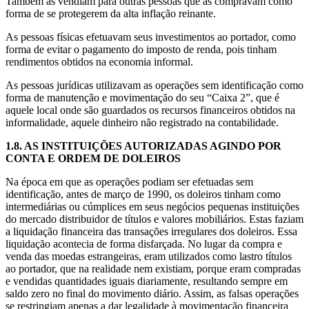
Também as vendiam para outras pessoas que as compravam como
forma de se protegerem da alta inflação reinante.
As pessoas físicas efetuavam seus investimentos ao portador, como
forma de evitar o pagamento do imposto de renda, pois tinham
rendimentos obtidos na economia informal.
As pessoas jurídicas utilizavam as operações sem identificação como
forma de manutenção e movimentação do seu “Caixa 2”, que é
aquele local onde são guardados os recursos financeiros obtidos na
informalidade, aquele dinheiro não registrado na contabilidade.
1.8.
AS INSTITUIÇÕES AUTORIZADAS AGINDO POR
CONTA E ORDEM DE DOLEIROS
Na época em que as operações podiam ser efetuadas sem
identificação, antes de março de 1990, os doleiros tinham como
intermediárias ou cúmplices em seus negócios pequenas instituições
do mercado distribuidor de títulos e valores mobiliários. Estas faziam
a liquidação financeira das transações irregulares dos doleiros. Essa
liquidação acontecia de forma disfarçada. No lugar da compra e
venda das moedas estrangeiras, eram utilizados como lastro títulos
ao portador, que na realidade nem existiam, porque eram compradas
e vendidas quantidades iguais diariamente, resultando sempre em
saldo zero no final do movimento diário. Assim, as falsas operações
se restringiam apenas a dar legalidade à movimentação financeira