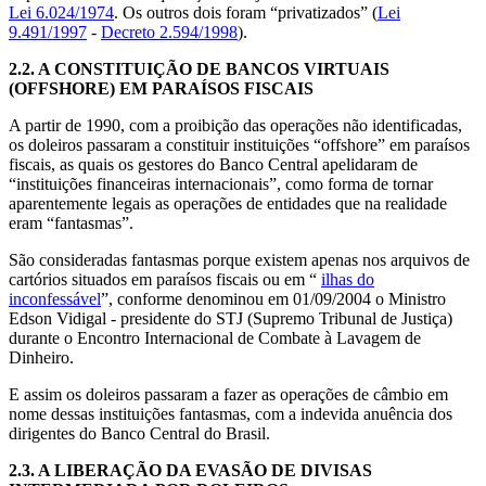
Lei 6.024/1974
. Os outros dois foram “privatizados” (
Lei
9.491/1997
-
Decreto 2.594/1998
).
2.2.
A CONSTITUIÇÃO DE BANCOS VIRTUAIS
(OFFSHORE) EM PARAÍSOS FISCAIS
A partir de 1990, com a proibição das operações não identificadas,
os doleiros passaram a constituir instituições “offshore” em paraísos
fiscais, as quais os gestores do Banco Central apelidaram de
“instituições financeiras internacionais”, como forma de tornar
aparentemente legais as operações de entidades que na realidade
eram “fantasmas”.
São consideradas fantasmas porque existem apenas nos arquivos de
cartórios situados em paraísos fiscais ou em “
ilhas do
inconfessável
”, conforme denominou em 01/09/2004 o Ministro
Edson Vidigal - presidente do STJ (Supremo Tribunal de Justiça)
durante o Encontro Internacional de Combate à Lavagem de
Dinheiro.
E assim os doleiros passaram a fazer as operações de câmbio em
nome dessas instituições fantasmas, com a indevida anuência dos
dirigentes do Banco Central do Brasil.
2.3.
A LIBERAÇÃO DA EVASÃO DE DIVISAS