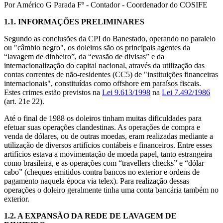
Por Américo G Parada Fº - Contador - Coordenador do COSIFE
1.1.
INFORMAÇÕES PRELIMINARES
Segundo as conclusões da CPI do Banestado, operando no paralelo
ou "câmbio negro", os doleiros são os principais agentes da
“lavagem de dinheiro”, da “evasão de divisas” e da
internacionalização do capital nacional, através da utilização das
contas correntes de não-residentes (CC5) de "instituições financeiras
internacionais", constituídas como offshore em paraísos fiscais.
Estes crimes estão previstos na
Lei 9.613/1998
na
Lei 7.492/1986
(art. 21e 22).
Até o final de 1988 os doleiros tinham muitas dificuldades para
efetuar suas operações clandestinas. As operações de compra e
venda de dólares, ou de outras moedas, eram realizadas mediante a
utilização de diversos artifícios contábeis e financeiros. Entre esses
artifícios estava a movimentação de moeda papel, tanto estrangeira
como brasileira, e as operações com “travellers checks” e “dólar
cabo” (cheques emitidos contra bancos no exterior e ordens de
pagamento naquela época via telex). Para realização dessas
operações o doleiro geralmente tinha uma conta bancária também no
exterior.
1.2.
A EXPANSÃO DA REDE DE LAVAGEM DE