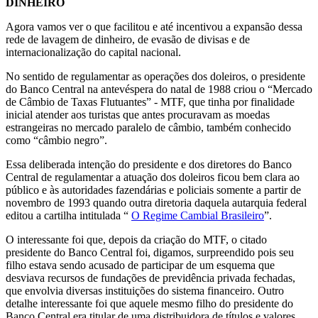
DINHEIRO
Agora vamos ver o que facilitou e até incentivou a expansão dessa
rede de lavagem de dinheiro, de evasão de divisas e de
internacionalização do capital nacional.
No sentido de regulamentar as operações dos doleiros, o presidente
do Banco Central na antevéspera do natal de 1988 criou o “Mercado
de Câmbio de Taxas Flutuantes” - MTF, que tinha por finalidade
inicial atender aos turistas que antes procuravam as moedas
estrangeiras no mercado paralelo de câmbio, também conhecido
como “câmbio negro”.
Essa deliberada intenção do presidente e dos diretores do Banco
Central de regulamentar a atuação dos doleiros ficou bem clara ao
público e às autoridades fazendárias e policiais somente a partir de
novembro de 1993 quando outra diretoria daquela autarquia federal
editou a cartilha intitulada “
O Regime Cambial Brasileiro
”.
O interessante foi que, depois da criação do MTF, o citado
presidente do Banco Central foi, digamos, surpreendido pois seu
filho estava sendo acusado de participar de um esquema que
desviava recursos de fundações de previdência privada fechadas,
que envolvia diversas instituições do sistema financeiro. Outro
detalhe interessante foi que aquele mesmo filho do presidente do
Banco Central era titular de uma distribuidora de títulos e valores