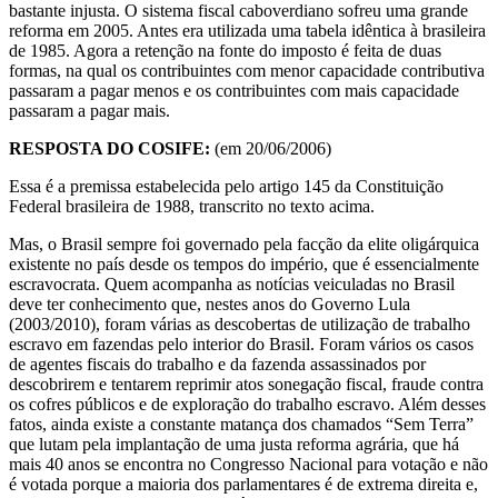
bastante injusta. O sistema fiscal caboverdiano sofreu uma grande
reforma em 2005. Antes era utilizada uma tabela idêntica à brasileira
de 1985. Agora a retenção na fonte do imposto é feita de duas
formas, na qual os contribuintes com menor capacidade contributiva
passaram a pagar menos e os contribuintes com mais capacidade
passaram a pagar mais.
RESPOSTA DO COSIFE:
(em 20/06/2006)
Essa é a premissa estabelecida pelo artigo 145 da Constituição
Federal brasileira de 1988, transcrito no texto acima.
Mas, o Brasil sempre foi governado pela facção da elite oligárquica
existente no país desde os tempos do império, que é essencialmente
escravocrata. Quem acompanha as notícias veiculadas no Brasil
deve ter conhecimento que, nestes anos do Governo Lula
(2003/2010), foram várias as descobertas de utilização de trabalho
escravo em fazendas pelo interior do Brasil. Foram vários os casos
de agentes fiscais do trabalho e da fazenda assassinados por
descobrirem e tentarem reprimir atos sonegação fiscal, fraude contra
os cofres públicos e de exploração do trabalho escravo. Além desses
fatos, ainda existe a constante matança dos chamados “Sem Terra”
que lutam pela implantação de uma justa reforma agrária, que há
mais 40 anos se encontra no Congresso Nacional para votação e não
é votada porque a maioria dos parlamentares é de extrema direita e,