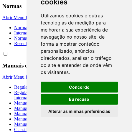
cookies
Normas
Utilizamos cookies e outras
Abrir Menu
Fechar Menu
tecnologias de medição para
Normas Brasileiras de Contabilidade
melhorar a sua experiência de
International Accounting Standards
navegação no nosso site, de
Normativos Auxiliares
forma a mostrar conteúdo
Resenhas Diárias Governamentais
personalizado, anúncios
direcionados, analisar o tráfego
do site e entender de onde vêm
Manuais e Regulamentos
os visitantes.
Abrir Menu
Fechar Menu
Regulamento do Imposto de Renda
Concordo
Regulamento do Mercado de Câmbio e Capitais
Internacionais
Eu recuso
Manual de Normas e Instrções
Manual de Títulos e Valores Mobiliários
Alterar as minhas preferências
Manual de Crédito Rural
Manual de Organização do SFN
Manual de Supervisão Bancária do SFN
Classificação Nacional de Atividades Econômicas