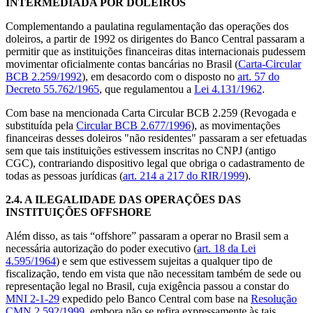
INTERMEDIADA POR DOLEIROS
Complementando a paulatina regulamentação das operações dos
doleiros, a partir de 1992 os dirigentes do Banco Central passaram a
permitir que as instituições financeiras ditas internacionais pudessem
movimentar oficialmente contas bancárias no Brasil (
Carta-Circular
BCB 2.259/1992
), em desacordo com o disposto no
art. 57 do
Decreto 55.762/1965
, que regulamentou a
Lei 4.131/1962
.
Com base na mencionada Carta Circular BCB 2.259 (Revogada e
substituída pela
Circular BCB 2.677/1996
), as movimentações
financeiras desses doleiros "não residentes" passaram a ser efetuadas
sem que tais instituições estivessem inscritas no CNPJ (antigo
CGC), contrariando dispositivo legal que obriga o cadastramento de
todas as pessoas jurídicas (
art. 214 a 217 do RIR/1999
).
2.4.
A ILEGALIDADE DAS OPERAÇÕES DAS
INSTITUIÇÕES OFFSHORE
Além disso, as tais “offshore” passaram a operar no Brasil sem a
necessária autorização do poder executivo (
art. 18 da Lei
4.595/1964
) e sem que estivessem sujeitas a qualquer tipo de
fiscalização, tendo em vista que não necessitam também de sede ou
representação legal no Brasil, cuja exigência passou a constar do
MNI 2-1-29
expedido pelo Banco Central com base na
Resolução
CMN 2.592/1999
, embora não se refira expressamente às tais