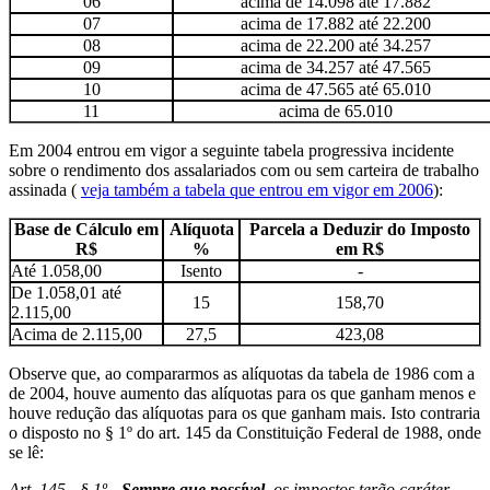
06
acima de 14.098 até 17.882
07
acima de 17.882 até 22.200
08
acima de 22.200 até 34.257
09
acima de 34.257 até 47.565
10
acima de 47.565 até 65.010
11
acima de 65.010
Em 2004 entrou em vigor a seguinte tabela progressiva incidente
sobre o rendimento dos assalariados com ou sem carteira de trabalho
assinada (
veja também a tabela que entrou em vigor em 2006
):
Base de Cálculo em
Alíquota
Parcela a Deduzir do Imposto
R$
%
em R$
Até 1.058,00
Isento
-
De 1.058,01 até
15
158,70
2.115,00
Acima de 2.115,00
27,5
423,08
Observe que, ao compararmos as alíquotas da tabela de 1986 com a
de 2004, houve aumento das alíquotas para os que ganham menos e
houve redução das alíquotas para os que ganham mais. Isto contraria
o disposto no § 1º do art. 145 da Constituição Federal de 1988, onde
se lê:
Art. 145 - § 1º -
Sempre que possível
, os impostos terão caráter