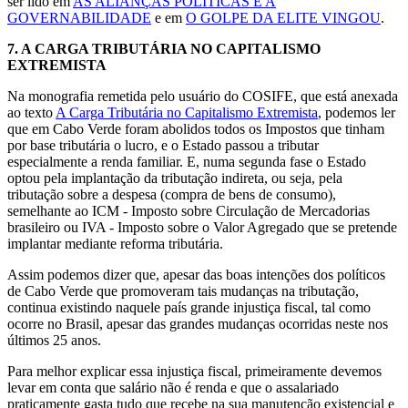
ser lido em
AS ALIANÇAS POLÍTICAS E A
GOVERNABILIDADE
e em
O GOLPE DA ELITE VINGOU
.
7.
A CARGA TRIBUTÁRIA NO CAPITALISMO
EXTREMISTA
Na monografia remetida pelo usuário do COSIFE, que está anexada
ao texto
A Carga Tributária no Capitalismo Extremista
, podemos ler
que em Cabo Verde foram abolidos todos os Impostos que tinham
por base tributária o lucro, e o Estado passou a tributar
especialmente a renda familiar. E, numa segunda fase o Estado
optou pela implantação da tributação indireta, ou seja, pela
tributação sobre a despesa (compra de bens de consumo),
semelhante ao ICM - Imposto sobre Circulação de Mercadorias
brasileiro ou IVA - Imposto sobre o Valor Agregado que se pretende
implantar mediante reforma tributária.
Assim podemos dizer que, apesar das boas intenções dos políticos
de Cabo Verde que promoveram tais mudanças na tributação,
continua existindo naquele país grande injustiça fiscal, tal como
ocorre no Brasil, apesar das grandes mudanças ocorridas neste nos
últimos 25 anos.
Para melhor explicar essa injustiça fiscal, primeiramente devemos
levar em conta que salário não é renda e que o assalariado
praticamente gasta tudo que recebe na sua manutenção existencial e