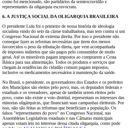
como foi mencionado, são partidários da semiescravidão e
representantes da oligarquia escravocrata.
6.
A JUSTIÇA SOCIAL DA OLIGARQUIA BRASILEIRA
O presidente Lula foi o primeiro de nossa história de ideologia
socialista vindo do seio da classe trabalhadora, mas tem contra si um
Congresso Nacional de extrema direita. Por isso o presidente não
consegue fazer as reformas necessárias que tirem dos menos
favorecidos o peso da tributação direta, que vem acompanhada
de impostos indiretos que são pagos pelo consumidor de modo
geral. Até os miseráveis pagam impostos ao comprarem a Cesta
Básica para sua alimentação. Todos os produtos e serviços que
chegam às residências do cidadão comum pagam impostos,
inclusive os medicamentos necessários à manutenção da saúde.
No Brasil, o presidente, os governadores dos Estados e os prefeitos
dos Municípios são eleitos pelo povo, mas, os deputados federais e
estaduais e os vereadores, apesar de também serem eleitos pelo
povo, como não existe o voto distrital, representam os interesses das
minorias oligárquicas, que financiam suas campanhas eleitorais. Por
isso, não são feitas as reformas que beneficiam a população. Os
falsos "representantes do povo" no Congresso Nacional, nas
Assembleias Legislativas estaduais e nas Câmaras municipais
apenas votam leis no interesse dessa citada oligarquia, como pode