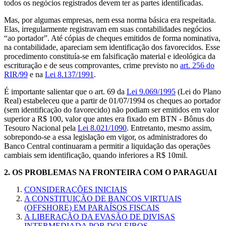
todos os negócios registrados devem ter as partes identificadas.
Mas, por algumas empresas, nem essa norma básica era respeitada.
Elas, irregularmente registravam em suas contabilidades negócios
“ao portador”. Até cópias de cheques emitidos de forma nominativa,
na contabilidade, apareciam sem identificação dos favorecidos. Esse
procedimento constituía-se em falsificação material e ideológica da
escrituração e de seus comprovantes, crime previsto no
art. 256 do
RIR/99
e na
Lei 8.137/1991
.
É importante salientar que o art. 69 da
Lei 9.069/1995
(Lei do Plano
Real) estabeleceu que a partir de 01/07/1994 os cheques ao portador
(sem identificação do favorecido) não podiam ser emitidos em valor
superior a R$ 100, valor que antes era fixado em BTN - Bônus do
Tesouro Nacional pela
Lei 8.021/1090
. Entretanto, mesmo assim,
sobrepondo-se a essa legislação em vigor, os administradores do
Banco Central continuaram a permitir a liquidação das operações
cambiais sem identificação, quando inferiores a R$ 10mil.
2.
OS PROBLEMAS NA FRONTEIRA COM O PARAGUAI
CONSIDERAÇÕES INICIAIS
A CONSTITUIÇÃO DE BANCOS VIRTUAIS
(OFFSHORE) EM PARAÍSOS FISCAIS
A LIBERAÇÃO DA EVASÃO DE DIVISAS
INTERMEDIADA POR DOLEIROS