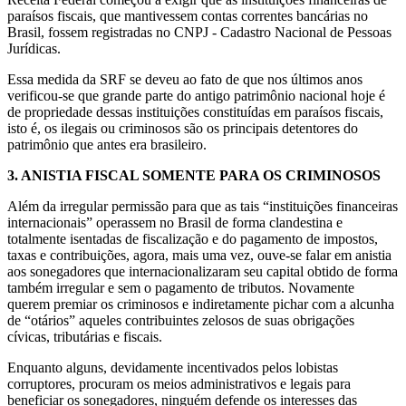
paraísos fiscais, que mantivessem contas correntes bancárias no
Brasil, fossem registradas no CNPJ - Cadastro Nacional de Pessoas
Jurídicas.
Essa medida da SRF se deveu ao fato de que nos últimos anos
verificou-se que grande parte do antigo patrimônio nacional hoje é
de propriedade dessas instituições constituídas em paraísos fiscais,
isto é, os ilegais ou criminosos são os principais detentores do
patrimônio que antes era brasileiro.
3.
ANISTIA FISCAL SOMENTE PARA OS CRIMINOSOS
Além da irregular permissão para que as tais “instituições financeiras
internacionais” operassem no Brasil de forma clandestina e
totalmente isentadas de fiscalização e do pagamento de impostos,
taxas e contribuições, agora, mais uma vez, ouve-se falar em anistia
aos sonegadores que internacionalizaram seu capital obtido de forma
também irregular e sem o pagamento de tributos. Novamente
querem premiar os criminosos e indiretamente pichar com a alcunha
de “otários” aqueles contribuintes zelosos de suas obrigações
cívicas, tributárias e fiscais.
Enquanto alguns, devidamente incentivados pelos lobistas
corruptores, procuram os meios administrativos e legais para
beneficiar os sonegadores, ninguém defende os interesses das