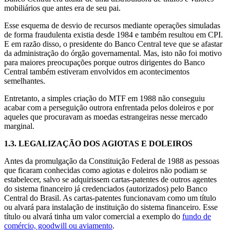
mobiliários que antes era de seu pai.
Esse esquema de desvio de recursos mediante operações simuladas
de forma fraudulenta existia desde 1984 e também resultou em CPI.
E em razão disso, o presidente do Banco Central teve que se afastar
da administração do órgão governamental. Mas, isto não foi motivo
para maiores preocupações porque outros dirigentes do Banco
Central também estiveram envolvidos em acontecimentos
semelhantes.
Entretanto, a simples criação do MTF em 1988 não conseguiu
acabar com a perseguição outrora enfrentada pelos doleiros e por
aqueles que procuravam as moedas estrangeiras nesse mercado
marginal.
1.3.
LEGALIZAÇÃO DOS AGIOTAS E DOLEIROS
Antes da promulgação da Constituição Federal de 1988 as pessoas
que ficaram conhecidas como agiotas e doleiros não podiam se
estabelecer, salvo se adquirissem cartas-patentes de outros agentes
do sistema financeiro já credenciados (autorizados) pelo Banco
Central do Brasil. As cartas-patentes funcionavam como um título
ou alvará para instalação de instituição do sistema financeiro. Esse
título ou alvará tinha um valor comercial a exemplo do
fundo de
comércio, goodwill ou aviamento
.