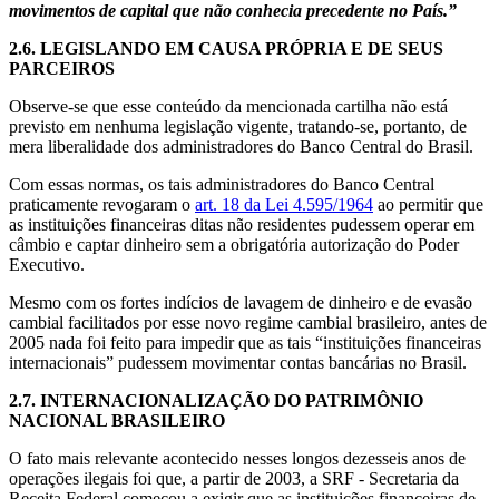
movimentos de capital que não conhecia precedente no País.”
2.6.
LEGISLANDO EM CAUSA PRÓPRIA E DE SEUS
PARCEIROS
Observe-se que esse conteúdo da mencionada cartilha não está
previsto em nenhuma legislação vigente, tratando-se, portanto, de
mera liberalidade dos administradores do Banco Central do Brasil.
Com essas normas, os tais administradores do Banco Central
praticamente revogaram o
art. 18 da Lei 4.595/1964
ao permitir que
as instituições financeiras ditas não residentes pudessem operar em
câmbio e captar dinheiro sem a obrigatória autorização do Poder
Executivo.
Mesmo com os fortes indícios de lavagem de dinheiro e de evasão
cambial facilitados por esse novo regime cambial brasileiro, antes de
2005 nada foi feito para impedir que as tais “instituições financeiras
internacionais” pudessem movimentar contas bancárias no Brasil.
2.7.
INTERNACIONALIZAÇÃO DO PATRIMÔNIO
NACIONAL BRASILEIRO
O fato mais relevante acontecido nesses longos dezesseis anos de
operações ilegais foi que, a partir de 2003, a SRF - Secretaria da
Receita Federal começou a exigir que as instituições financeiras de