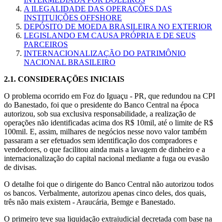
A ILEGALIDADE DAS OPERAÇÕES DAS
INSTITUIÇÕES OFFSHORE
DEPÓSITO DE MOEDA BRASILEIRA NO EXTERIOR
LEGISLANDO EM CAUSA PRÓPRIA E DE SEUS
PARCEIROS
INTERNACIONALIZAÇÃO DO PATRIMÔNIO
NACIONAL BRASILEIRO
2.1.
CONSIDERAÇÕES INICIAIS
O problema ocorrido em Foz do Iguaçu - PR, que redundou na CPI
do Banestado, foi que o presidente do Banco Central na época
autorizou, sob sua exclusiva responsabilidade, a realização de
operações não identificadas acima dos R$ 10mil, até o limite de R$
100mil. E, assim, milhares de negócios nesse novo valor também
passaram a ser efetuados sem identificação dos compradores e
vendedores, o que facilitou ainda mais a lavagem de dinheiro e a
internacionalização do capital nacional mediante a fuga ou evasão
de divisas.
O detalhe foi que o dirigente do Banco Central não autorizou todos
os bancos. Verbalmente, autorizou apenas cinco deles, dos quais,
três não mais existem - Araucária, Bemge e Banestado.
O primeiro teve sua liquidação extrajudicial decretada com base na