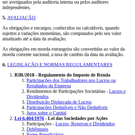
ser averiguados pela auditoria interna ou pelos auditores
independentes.
5.
AVALIAÇÃO
As obrigações e encargos, conhecidos ou calculáveis, quando
sujeitos a variações monetárias, são computados pelo seu valor
atualizado até a data da avaliação.
As obrigações em moeda estrangeira são convertidas ao valor da
moeda corrente nacional, a taxa de cambio da data da avaliação.
6.
LEGISLAÇÃO E NORMAS REGULAMENTARES
RIR/2018 - Regulamento do Imposto de Renda
Participações dos Trabalhadores nos Lucros ou
Resultados da Empresa
Rendimentos de Participações Societárias -
Lucros e
Dividendos
Distribuição Disfarçada de Lucros
Participações Dedutíveis e Não Dedutíveis
Juros sobre o Capital
Lei 6.404/1976
- Lei das Sociedades por Ações
Participações -
Lucros, Reservas e Dividendos
Debêntures
Partes Beneficiárias