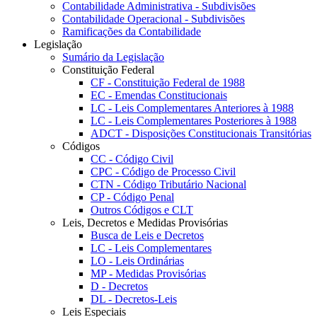
Contabilidade Administrativa - Subdivisões
Contabilidade Operacional - Subdivisões
Ramificações da Contabilidade
Legislação
Sumário da Legislação
Constituição Federal
CF - Constituição Federal de 1988
EC - Emendas Constitucionais
LC - Leis Complementares Anteriores à 1988
LC - Leis Complementares Posteriores à 1988
ADCT - Disposições Constitucionais Transitórias
Códigos
CC - Código Civil
CPC - Código de Processo Civil
CTN - Código Tributário Nacional
CP - Código Penal
Outros Códigos e CLT
Leis, Decretos e Medidas Provisórias
Busca de Leis e Decretos
LC - Leis Complementares
LO - Leis Ordinárias
MP - Medidas Provisórias
D - Decretos
DL - Decretos-Leis
Leis Especiais