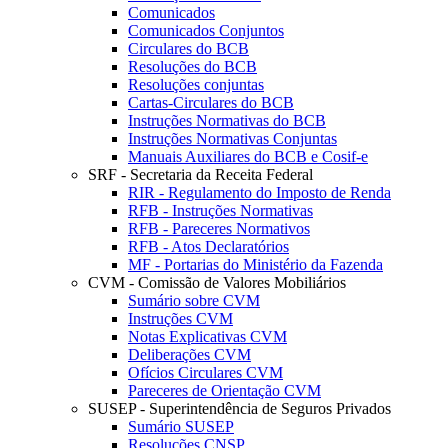
Comunicados
Comunicados Conjuntos
Circulares do BCB
Resoluções do BCB
Resoluções conjuntas
Cartas-Circulares do BCB
Instruções Normativas do BCB
Instruções Normativas Conjuntas
Manuais Auxiliares do BCB e Cosif-e
SRF - Secretaria da Receita Federal
RIR - Regulamento do Imposto de Renda
RFB - Instruções Normativas
RFB - Pareceres Normativos
RFB - Atos Declaratórios
MF - Portarias do Ministério da Fazenda
CVM - Comissão de Valores Mobiliários
Sumário sobre CVM
Instruções CVM
Notas Explicativas CVM
Deliberações CVM
Ofícios Circulares CVM
Pareceres de Orientação CVM
SUSEP - Superintendência de Seguros Privados
Sumário SUSEP
Resoluções CNSP