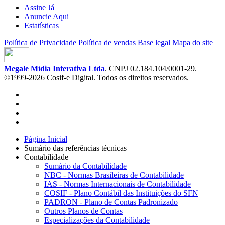
Assine Já
Anuncie Aqui
Estatísticas
Política de Privacidade
Política de vendas
Base legal
Mapa do site
Megale Mídia Interativa Ltda
. CNPJ 02.184.104/0001-29.
©1999-2026 Cosif-e Digital. Todos os direitos reservados.
Página Inicial
Sumário das referências técnicas
Contabilidade
Sumário da Contabilidade
NBC - Normas Brasileiras de Contabilidade
IAS - Normas Internacionais de Contabilidade
COSIF - Plano Contábil das Instituições do SFN
PADRON - Plano de Contas Padronizado
Outros Planos de Contas
Especializações da Contabilidade