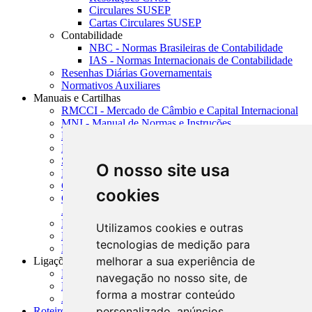
Circulares SUSEP
Cartas Circulares SUSEP
Contabilidade
NBC - Normas Brasileiras de Contabilidade
IAS - Normas Internacionais de Contabilidade
Resenhas Diárias Governamentais
Normativos Auxiliares
Manuais e Cartilhas
RMCCI - Mercado de Câmbio e Capital Internacional
MNI - Manual de Normas e Instruções
MTVM - Manual de Títulos e Valores Mobiliários
MCR - Manual de Crédito Rural
SISORF - Manual de Organização do SFN
O nosso site usa
MASUP - Manual de Supervisão Bancária
CADOC - Catálogo de Documentos
cookies
CNAE-CONCLA - Classificação Nacional de
Atividades Econômicas
PMF - Cartilhas do BCB
Utilizamos cookies e outras
Manuais Auxiliares do BCB e Cosif-e
tecnologias de medição para
Resenhas Diárias Governamentais
melhorar a sua experiência de
Ligações Externas
Links Úteis
navegação no nosso site, de
Presidência da República
forma a mostrar conteúdo
Agências Nacionais Reguladoras
personalizado, anúncios
Roteiros para Estudos