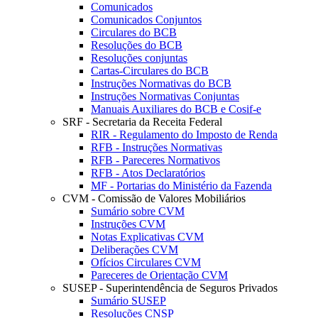
Comunicados
Comunicados Conjuntos
Circulares do BCB
Resoluções do BCB
Resoluções conjuntas
Cartas-Circulares do BCB
Instruções Normativas do BCB
Instruções Normativas Conjuntas
Manuais Auxiliares do BCB e Cosif-e
SRF - Secretaria da Receita Federal
RIR - Regulamento do Imposto de Renda
RFB - Instruções Normativas
RFB - Pareceres Normativos
RFB - Atos Declaratórios
MF - Portarias do Ministério da Fazenda
CVM - Comissão de Valores Mobiliários
Sumário sobre CVM
Instruções CVM
Notas Explicativas CVM
Deliberações CVM
Ofícios Circulares CVM
Pareceres de Orientação CVM
SUSEP - Superintendência de Seguros Privados
Sumário SUSEP
Resoluções CNSP