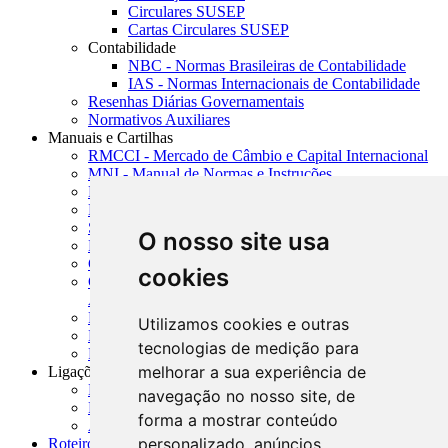
Circulares SUSEP
Cartas Circulares SUSEP
Contabilidade
NBC - Normas Brasileiras de Contabilidade
IAS - Normas Internacionais de Contabilidade
Resenhas Diárias Governamentais
Normativos Auxiliares
Manuais e Cartilhas
RMCCI - Mercado de Câmbio e Capital Internacional
MNI - Manual de Normas e Instruções
MTVM - Manual de Títulos e Valores Mobiliários
MCR - Manual de Crédito Rural
SISORF - Manual de Organização do SFN
O nosso site usa
MASUP - Manual de Supervisão Bancária
CADOC - Catálogo de Documentos
cookies
CNAE-CONCLA - Classificação Nacional de
Atividades Econômicas
PMF - Cartilhas do BCB
Utilizamos cookies e outras
Manuais Auxiliares do BCB e Cosif-e
tecnologias de medição para
Resenhas Diárias Governamentais
melhorar a sua experiência de
Ligações Externas
Links Úteis
navegação no nosso site, de
Presidência da República
forma a mostrar conteúdo
Agências Nacionais Reguladoras
personalizado, anúncios
Roteiros para Estudos