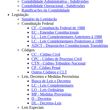
Contabilidade Administrativa - Subdivisões
Contabilidade Operacional - Subdivisões
Ramificações da Contabilidade
Legislação
Sumário da Legislação
Constituição Federal
CF - Constituição Federal de 1988
EC - Emendas Constitucionais
LC - Leis Complementares Anteriores à 1988
LC - Leis Complementares Posteriores à 1988
ADCT - Disposições Constitucionais Transitórias
Códigos
CC - Código Civil
CPC - Código de Processo Civil
CTN - Código Tributário Nacional
CP - Código Penal
Outros Códigos e CLT
Leis, Decretos e Medidas Provisórias
Busca de Leis e Decretos
LC - Leis Complementares
LO - Leis Ordinárias
MP - Medidas Provisórias
D - Decretos
DL - Decretos-Leis
Leis Especiais