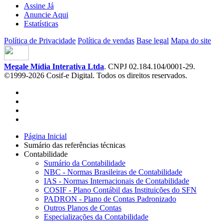
Assine Já
Anuncie Aqui
Estatísticas
Política de Privacidade
Política de vendas
Base legal
Mapa do site
Megale Mídia Interativa Ltda
. CNPJ 02.184.104/0001-29.
©1999-2026 Cosif-e Digital. Todos os direitos reservados.
Página Inicial
Sumário das referências técnicas
Contabilidade
Sumário da Contabilidade
NBC - Normas Brasileiras de Contabilidade
IAS - Normas Internacionais de Contabilidade
COSIF - Plano Contábil das Instituições do SFN
PADRON - Plano de Contas Padronizado
Outros Planos de Contas
Especializações da Contabilidade