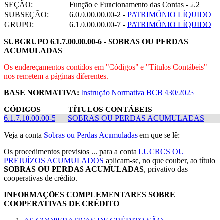
SEÇÃO:
Função e Funcionamento das Contas - 2.2
SUBSEÇÃO:
6.0.0.00.00.00-2 -
PATRIMÔNIO LÍQUIDO
GRUPO:
6.1.0.00.00.00-7 -
PATRIMÔNIO LÍQUIDO
SUBGRUPO 6.1.7.00.00.00-6 -
SOBRAS OU PERDAS
ACUMULADAS
Os endereçamentos contidos em "Códigos" e "Títulos Contábeis"
nos remetem a páginas diferentes.
BASE NORMATIVA:
Instrução Normativa BCB 430/2023
CÓDIGOS
TÍTULOS CONTÁBEIS
6.1.7.10.00.00-5
SOBRAS OU PERDAS ACUMULADAS
Veja a conta
Sobras ou Perdas Acumuladas
em que se lê:
Os procedimentos previstos ... para a conta
LUCROS OU
PREJUÍZOS ACUMULADOS
aplicam-se, no que couber, ao título
SOBRAS OU PERDAS ACUMULADAS
, privativo das
cooperativas de crédito.
INFORMAÇÕES COMPLEMENTARES SOBRE
COOPERATIVAS DE CRÉDITO