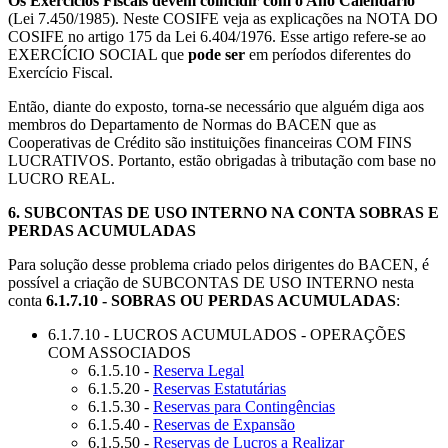
Os Exercícios Fiscais devem coincidir com o Ano Calendário
(Lei 7.450/1985). Neste COSIFE veja as explicações na NOTA DO
COSIFE no artigo 175 da Lei 6.404/1976. Esse artigo refere-se ao
EXERCÍCIO SOCIAL que
pode ser
em períodos diferentes do
Exercício Fiscal.
Então, diante do exposto, torna-se necessário que alguém diga aos
membros do Departamento de Normas do BACEN que as
Cooperativas de Crédito são instituições financeiras COM FINS
LUCRATIVOS. Portanto, estão obrigadas à tributação com base no
LUCRO REAL.
6.
SUBCONTAS DE USO INTERNO NA CONTA SOBRAS E
PERDAS ACUMULADAS
Para solução desse problema criado pelos dirigentes do BACEN, é
possível a criação de SUBCONTAS DE USO INTERNO nesta
conta
6.1.7.10 -
SOBRAS OU PERDAS ACUMULADAS
:
6.1.7.10 - LUCROS ACUMULADOS - OPERAÇÕES
COM ASSOCIADOS
6.1.5.10 -
Reserva Legal
6.1.5.20 -
Reservas Estatutárias
6.1.5.30 -
Reservas para Contingências
6.1.5.40 -
Reservas de Expansão
6.1.5.50 -
Reservas de Lucros a Realizar