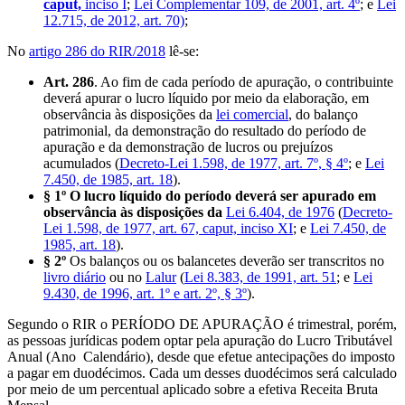
caput,
inciso I
;
Lei Complementar 109, de 2001, art. 4º
; e
Lei
12.715, de 2012, art. 70)
;
No
artigo 286 do RIR/2018
lê-se:
Art. 286
. Ao fim de cada período de apuração, o contribuinte
deverá apurar o lucro líquido por meio da elaboração, em
observância às disposições da
lei comercial
, do balanço
patrimonial, da demonstração do resultado do período de
apuração e da demonstração de lucros ou prejuízos
acumulados (
Decreto-Lei 1.598, de 1977, art. 7º, § 4º
; e
Lei
7.450, de 1985, art. 18
).
§ 1º
O lucro líquido do período deverá ser apurado em
observância às disposições da
Lei 6.404, de 1976
(
Decreto-
Lei 1.598, de 1977, art. 67, caput, inciso XI
; e
Lei 7.450, de
1985, art. 18
).
§ 2º
Os balanços ou os balancetes deverão ser transcritos no
livro diário
ou no
Lalur
(
Lei 8.383, de 1991, art. 51
; e
Lei
9.430, de 1996, art. 1º e art. 2º, § 3º
).
Segundo o RIR o PERÍODO DE APURAÇÃO é trimestral, porém,
as pessoas jurídicas podem optar pela apuração do Lucro Tributável
Anual (Ano Calendário), desde que efetue antecipações do imposto
a pagar em duodécimos. Cada um desses duodécimos será calculado
por meio de um percentual aplicado sobre a efetiva Receita Bruta