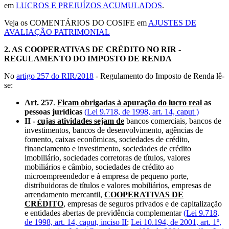
em
LUCROS E PREJUÍZOS ACUMULADOS
.
Veja os COMENTÁRIOS DO COSIFE em
AJUSTES DE
AVALIAÇÃO PATRIMONIAL
2.
AS COOPERATIVAS DE CRÉDITO NO RIR -
REGULAMENTO DO IMPOSTO DE RENDA
No
artigo 257 do RIR/2018
- Regulamento do Imposto de Renda lê-
se:
Art. 257
.
Ficam obrigadas à apuração do lucro real
as
pessoas jurídicas
(Lei 9.718, de 1998, art. 14, caput )
II -
cujas atividades sejam de
bancos comerciais, bancos de
investimentos, bancos de desenvolvimento, agências de
fomento, caixas econômicas, sociedades de crédito,
financiamento e investimento, sociedades de crédito
imobiliário, sociedades corretoras de títulos, valores
mobiliários e câmbio, sociedades de crédito ao
microempreendedor e à empresa de pequeno porte,
distribuidoras de títulos e valores mobiliários, empresas de
arrendamento mercantil,
COOPERATIVAS DE
CRÉDITO
, empresas de seguros privados e de capitalização
e entidades abertas de previdência complementar
(Lei 9.718,
de 1998, art. 14, caput, inciso II
;
Lei 10.194, de 2001, art. 1º,