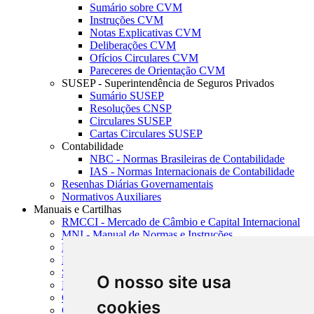
Sumário sobre CVM
Instruções CVM
Notas Explicativas CVM
Deliberações CVM
Ofícios Circulares CVM
Pareceres de Orientação CVM
SUSEP - Superintendência de Seguros Privados
Sumário SUSEP
Resoluções CNSP
Circulares SUSEP
Cartas Circulares SUSEP
Contabilidade
NBC - Normas Brasileiras de Contabilidade
IAS - Normas Internacionais de Contabilidade
Resenhas Diárias Governamentais
Normativos Auxiliares
Manuais e Cartilhas
RMCCI - Mercado de Câmbio e Capital Internacional
MNI - Manual de Normas e Instruções
MTVM - Manual de Títulos e Valores Mobiliários
MCR - Manual de Crédito Rural
SISORF - Manual de Organização do SFN
O nosso site usa
MASUP - Manual de Supervisão Bancária
CADOC - Catálogo de Documentos
cookies
CNAE-CONCLA - Classificação Nacional de