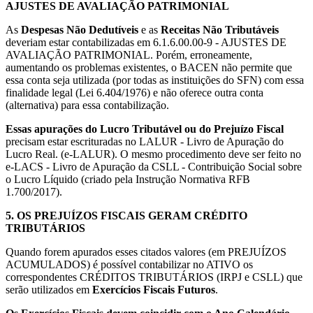
AJUSTES DE AVALIAÇÃO PATRIMONIAL
As
Despesas Não Dedutíveis
e as
Receitas Não Tributáveis
deveriam estar contabilizadas em 6.1.6.00.00-9 - AJUSTES DE
AVALIAÇÃO PATRIMONIAL. Porém, erroneamente,
aumentando os problemas existentes, o BACEN não permite que
essa conta seja utilizada (por todas as instituições do SFN) com essa
finalidade legal (Lei 6.404/1976) e não oferece outra conta
(alternativa) para essa contabilização.
Essas apurações do Lucro Tributável ou do Prejuízo Fiscal
precisam estar escrituradas no LALUR - Livro de Apuração do
Lucro Real. (e-LALUR). O mesmo procedimento deve ser feito no
e-LACS - Livro de Apuração da CSLL - Contribuição Social sobre
o Lucro Líquido (criado pela Instrução Normativa RFB
1.700/2017).
5.
OS PREJUÍZOS FISCAIS GERAM CRÉDITO
TRIBUTÁRIOS
Quando forem apurados esses citados valores (em PREJUÍZOS
ACUMULADOS) é possível contabilizar no ATIVO os
correspondentes CRÉDITOS TRIBUTÁRIOS (IRPJ e CSLL) que
serão utilizados em
Exercícios Fiscais Futuros
.