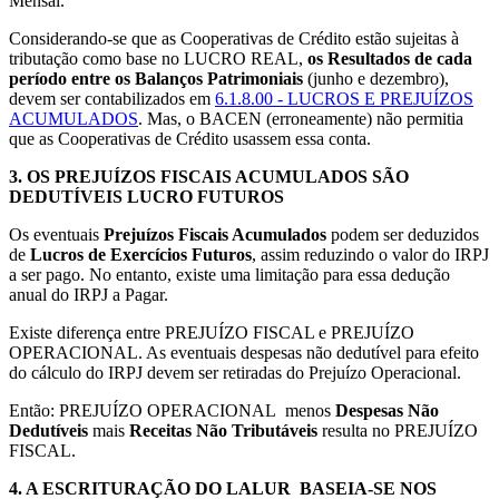
Mensal.
Considerando-se que as Cooperativas de Crédito estão sujeitas à
tributação como base no LUCRO REAL,
os Resultados de cada
período entre os Balanços Patrimoniais
(junho e dezembro),
devem ser contabilizados em
6.1.8.00 - LUCROS E PREJUÍZOS
ACUMULADOS
. Mas, o BACEN (erroneamente) não permitia
que as Cooperativas de Crédito usassem essa conta.
3.
OS PREJUÍZOS FISCAIS ACUMULADOS SÃO
DEDUTÍVEIS LUCRO FUTUROS
Os eventuais
Prejuízos Fiscais Acumulados
podem ser deduzidos
de
Lucros de Exercícios Futuros
, assim reduzindo o valor do IRPJ
a ser pago. No entanto, existe uma limitação para essa dedução
anual do IRPJ a Pagar.
Existe diferença entre PREJUÍZO FISCAL e PREJUÍZO
OPERACIONAL. As eventuais despesas não dedutível para efeito
do cálculo do IRPJ devem ser retiradas do Prejuízo Operacional.
Então: PREJUÍZO OPERACIONAL menos
Despesas Não
Dedutíveis
mais
Receitas Não Tributáveis
resulta no PREJUÍZO
FISCAL.
4.
A ESCRITURAÇÃO DO LALUR BASEIA-SE NOS