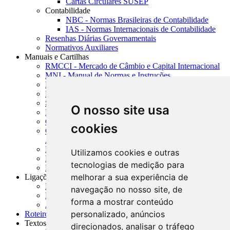
Cartas Circulares SUSEP
Contabilidade
NBC - Normas Brasileiras de Contabilidade
IAS - Normas Internacionais de Contabilidade
Resenhas Diárias Governamentais
Normativos Auxiliares
Manuais e Cartilhas
RMCCI - Mercado de Câmbio e Capital Internacional
MNI - Manual de Normas e Instruções
MTVM - Manual de Títulos e Valores Mobiliários
MCR - Manual de Crédito Rural
SISORF - Manual de Organização do SFN
O nosso site usa
MASUP - Manual de Supervisão Bancária
CADOC - Catálogo de Documentos
cookies
CNAE-CONCLA - Classificação Nacional de
Atividades Econômicas
PMF - Cartilhas do BCB
Utilizamos cookies e outras
Manuais Auxiliares do BCB e Cosif-e
tecnologias de medição para
Resenhas Diárias Governamentais
melhorar a sua experiência de
Ligações Externas
Links Úteis
navegação no nosso site, de
Presidência da República
forma a mostrar conteúdo
Agências Nacionais Reguladoras
personalizado, anúncios
Roteiros para Estudos
Textos
direcionados, analisar o tráfego