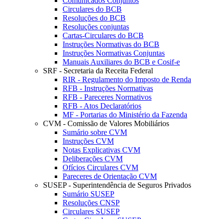
Comunicados Conjuntos
Circulares do BCB
Resoluções do BCB
Resoluções conjuntas
Cartas-Circulares do BCB
Instruções Normativas do BCB
Instruções Normativas Conjuntas
Manuais Auxiliares do BCB e Cosif-e
SRF - Secretaria da Receita Federal
RIR - Regulamento do Imposto de Renda
RFB - Instruções Normativas
RFB - Pareceres Normativos
RFB - Atos Declaratórios
MF - Portarias do Ministério da Fazenda
CVM - Comissão de Valores Mobiliários
Sumário sobre CVM
Instruções CVM
Notas Explicativas CVM
Deliberações CVM
Ofícios Circulares CVM
Pareceres de Orientação CVM
SUSEP - Superintendência de Seguros Privados
Sumário SUSEP
Resoluções CNSP
Circulares SUSEP