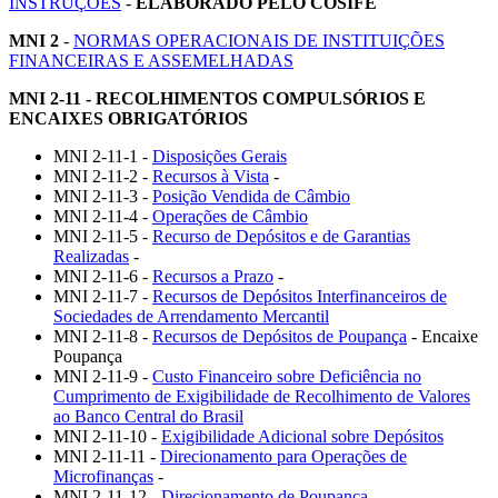
INSTRUÇÕES
-
ELABORADO PELO COSIFE
MNI 2
-
NORMAS OPERACIONAIS DE INSTITUIÇÕES
FINANCEIRAS E ASSEMELHADAS
MNI 2-11 -
RECOLHIMENTOS COMPULSÓRIOS E
ENCAIXES OBRIGATÓRIOS
MNI 2-11-1 -
Disposições Gerais
MNI 2-11-2 -
Recursos à Vista
-
MNI 2-11-3 -
Posição Vendida de Câmbio
MNI 2-11-4 -
Operações de Câmbio
MNI 2-11-5 -
Recurso de Depósitos e de Garantias
Realizadas
-
MNI 2-11-6 -
Recursos a Prazo
-
MNI 2-11-7 -
Recursos de Depósitos Interfinanceiros de
Sociedades de Arrendamento Mercantil
MNI 2-11-8 -
Recursos de Depósitos de Poupança
- Encaixe
Poupança
MNI 2-11-9 -
Custo Financeiro sobre Deficiência no
Cumprimento de Exigibilidade de Recolhimento de Valores
ao Banco Central do Brasil
MNI 2-11-10 -
Exigibilidade Adicional sobre Depósitos
MNI 2-11-11 -
Direcionamento para Operações de
Microfinanças
-
MNI 2-11-12 -
Direcionamento de Poupança