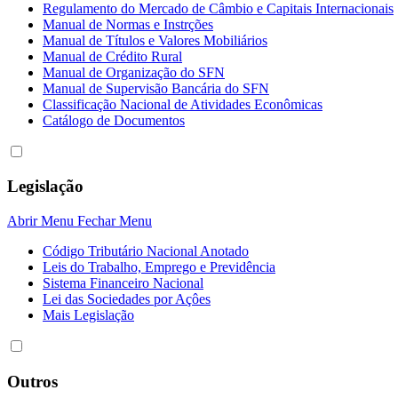
Regulamento do Mercado de Câmbio e Capitais Internacionais
Manual de Normas e Instrções
Manual de Títulos e Valores Mobiliários
Manual de Crédito Rural
Manual de Organização do SFN
Manual de Supervisão Bancária do SFN
Classificação Nacional de Atividades Econômicas
Catálogo de Documentos
Legislação
Abrir Menu
Fechar Menu
Código Tributário Nacional Anotado
Leis do Trabalho, Emprego e Previdência
Sistema Financeiro Nacional
Lei das Sociedades por Açôes
Mais Legislação
Outros