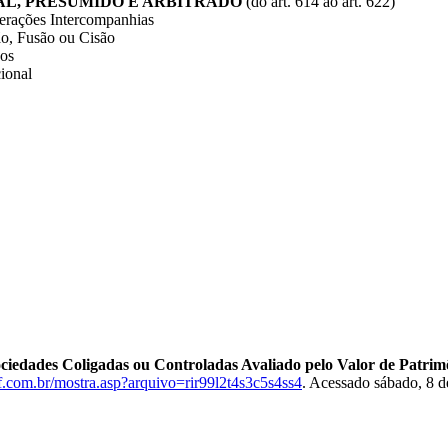
AL, PRESUMIDO E ARBITRADO
(do art. 614 ao art. 622)
rações Intercompanhias
o, Fusão ou Cisão
vos
ional
ciedades Coligadas ou Controladas Avaliado pelo Valor de Patrim
f.com.br/mostra.asp?arquivo=rir99l2t4s3c5s4ss4
. Acessado sábado, 8 d