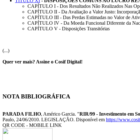
TÍTULO XI
-
DISPOSIÇÕES COMUNS AO LUCRO RE
CAPÍTULO I - Dos Resultados Não Realizados Nas Ope
CAPÍTULO II - Da Avaliação a Valor Justo: Incorporaçã
CAPÍTULO III - Das Perdas Estimadas no Valor de Ati
CAPÍTULO IV - Da Moeda Funcional Diferente da Nac
CAPÍTULO V - Disposições Transitórias
(...)
Quer ver mais? Assine o Cosif Digital!
NOTA BIBLIOGRÁFICA
PARADA FILHO
, Américo Garcia. "
RIR/99 - Investimento em So
Paulo, 24/06/2010. LEGISLAÇÃO. Disponível em
https://www.cosi
QR CODE - MOBILE LINK