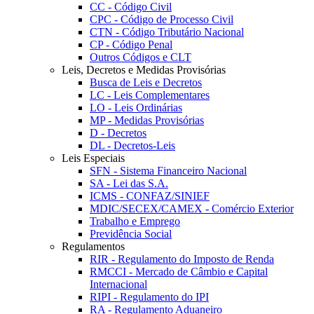
CC - Código Civil
CPC - Código de Processo Civil
CTN - Código Tributário Nacional
CP - Código Penal
Outros Códigos e CLT
Leis, Decretos e Medidas Provisórias
Busca de Leis e Decretos
LC - Leis Complementares
LO - Leis Ordinárias
MP - Medidas Provisórias
D - Decretos
DL - Decretos-Leis
Leis Especiais
SFN - Sistema Financeiro Nacional
SA - Lei das S.A.
ICMS - CONFAZ/SINIEF
MDIC/SECEX/CAMEX - Comércio Exterior
Trabalho e Emprego
Previdência Social
Regulamentos
RIR - Regulamento do Imposto de Renda
RMCCI - Mercado de Câmbio e Capital
Internacional
RIPI - Regulamento do IPI
RA - Regulamento Aduaneiro