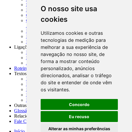
SISORF - Manual de Organização do SFN
O nosso site usa
MASUP - Manual de Supervisão Bancária
CADOC - Catálogo de Documentos
cookies
CNAE-CONCLA - Classificação Nacional de
Atividades Econômicas
PMF - Cartilhas do BCB
Utilizamos cookies e outras
Manuais Auxiliares do BCB e Cosif-e
tecnologias de medição para
Resenhas Diárias Governamentais
melhorar a sua experiência de
Ligações Externas
Links Úteis
navegação no nosso site, de
Presidência da República
forma a mostrar conteúdo
Agências Nacionais Reguladoras
personalizado, anúncios
Roteiros para Estudos
Textos
direcionados, analisar o tráfego
Índice de Textos
do site e entender de onde vêm
Editorial
os visitantes.
Monografias
Na Imprensa
Fórum de Discussão
Concordo
Outras ferramentas
Glossário
Relacionamento
Eu recuso
Fale Conosco
Alterar as minhas preferências
Início