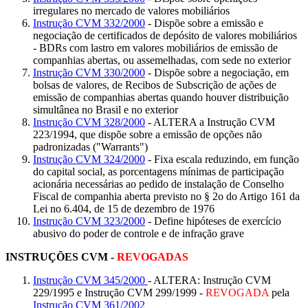
irregulares no mercado de valores mobiliários
Instrução CVM 332/2000
- Dispõe sobre a emissão e
negociação de certificados de depósito de valores mobiliários
- BDRs com lastro em valores mobiliários de emissão de
companhias abertas, ou assemelhadas, com sede no exterior
Instrução CVM 330/2000
- Dispõe sobre a negociação, em
bolsas de valores, de Recibos de Subscrição de ações de
emissão de companhias abertas quando houver distribuição
simultânea no Brasil e no exterior
Instrução CVM 328/2000
- ALTERA a Instrução CVM
223/1994, que dispõe sobre a emissão de opções não
padronizadas ("Warrants")
Instrução CVM 324/2000
- Fixa escala reduzindo, em função
do capital social, as porcentagens mínimas de participação
acionária necessárias ao pedido de instalação de Conselho
Fiscal de companhia aberta previsto no § 2o do Artigo 161 da
Lei no 6.404, de 15 de dezembro de 1976
Instrução CVM 323/2000
- Define hipóteses de exercício
abusivo do poder de controle e de infração grave
INSTRUÇÕES CVM -
REVOGADAS
Instrução CVM 345/2000
- ALTERA: Instrução CVM
229/1995 e Instrução CVM 299/1999 -
REVOGADA
pela
Instrução CVM 361/2002