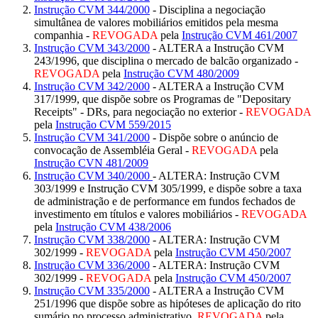
Instrução CVM 344/2000
- Disciplina a negociação
simultânea de valores mobiliários emitidos pela mesma
companhia -
REVOGADA
pela
Instrução CVM 461/2007
Instrução CVM 343/2000
- ALTERA a Instrução CVM
243/1996, que disciplina o mercado de balcão organizado -
REVOGADA
pela
Instrução CVM 480/2009
Instrução CVM 342/2000
- ALTERA a Instrução CVM
317/1999, que dispõe sobre os Programas de "Depositary
Receipts" - DRs, para negociação no exterior -
REVOGADA
pela
Instrução CVM 559/2015
Instrução CVM 341/2000
- Dispõe sobre o anúncio de
convocação de Assembléia Geral -
REVOGADA
pela
Instrução CVN 481/2009
Instrução CVM 340/2000
- ALTERA: Instrução CVM
303/1999 e Instrução CVM 305/1999, e dispõe sobre a taxa
de administração e de performance em fundos fechados de
investimento em títulos e valores mobiliários -
REVOGADA
pela
Instrução CVM 438/2006
Instrução CVM 338/2000
- ALTERA: Instrução CVM
302/1999 -
REVOGADA
pela
Instrução CVM 450/2007
Instrução CVM 336/2000
- ALTERA: Instrução CVM
302/1999 -
REVOGADA
pela
Instrução CVM 450/2007
Instrução CVM 335/2000
- ALTERA a Instrução CVM
251/1996 que dispõe sobre as hipóteses de aplicação do rito
sumário no processo administrativo.
REVOGADA
pela