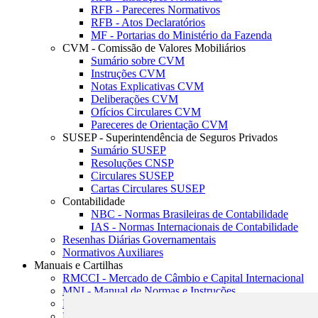
RFB - Pareceres Normativos
RFB - Atos Declaratórios
MF - Portarias do Ministério da Fazenda
CVM - Comissão de Valores Mobiliários
Sumário sobre CVM
Instruções CVM
Notas Explicativas CVM
Deliberações CVM
Ofícios Circulares CVM
Pareceres de Orientação CVM
SUSEP - Superintendência de Seguros Privados
Sumário SUSEP
Resoluções CNSP
Circulares SUSEP
Cartas Circulares SUSEP
Contabilidade
NBC - Normas Brasileiras de Contabilidade
IAS - Normas Internacionais de Contabilidade
Resenhas Diárias Governamentais
Normativos Auxiliares
Manuais e Cartilhas
RMCCI - Mercado de Câmbio e Capital Internacional
MNI - Manual de Normas e Instruções
MTVM - Manual de Títulos e Valores Mobiliários
MCR - Manual de Crédito Rural