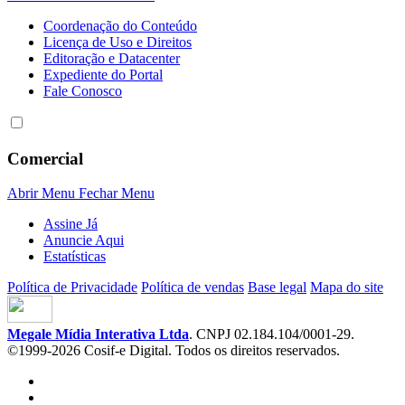
Coordenação do Conteúdo
Licença de Uso e Direitos
Editoração e Datacenter
Expediente do Portal
Fale Conosco
Comercial
Abrir Menu
Fechar Menu
Assine Já
Anuncie Aqui
Estatísticas
Política de Privacidade
Política de vendas
Base legal
Mapa do site
Megale Mídia Interativa Ltda
. CNPJ 02.184.104/0001-29.
©1999-2026 Cosif-e Digital. Todos os direitos reservados.