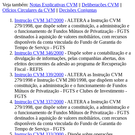
Veja também:
Notas Explicativas CVM
||
Deliberações CVM
||
Ofícios Circulares da CVM
||
Decisões Conjuntas
Instrução CVM 347/2000
- ALTERA a Instrução CVM
279/1998, que dispõe sobre a constituição, a administração e
o funcionamento de Fundos Mútuos de Privatização - FGTS
destinados à aquisição de valores mobiliários, com recursos
disponíveis da conta vinculada do Fundo de Garantia do
Tempo de Serviço - FGTS
Instrução CVM 346/2000
- Dispõe sobre a contabilização e a
divulgação de informações, pelas companhias abertas, dos
efeitos decorrentes da adesão ao programa de Recuperação
Fiscal - REFIS
Instrução CVM 339/2000
- ALTERA as Instrução CVM
279/1998 e Instrução CVM 280/1998, que dispõem sobre a
constituição, a administração e o funcionamento de Fundos
Mútuos de Privatização - FGTS e Clubes de Investimento -
FGTS
Instrução CVM 337/2000
- ALTERA a Instrução CVM
279/1998, que dispõe sobre a constituição, a administração e
o funcionamento de Fundos Mútuos de Privatização - FGTS
destinados à aquisição de valores mobiliários, com recursos
disponíveis da conta vinculada do Fundo de Garantia do
Tempo de Serviço - FGTS
Instrução CVM 333/2000
- Dispõe sobre operações