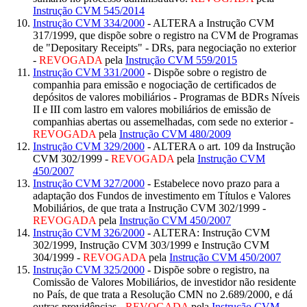
Instrução CVM 545/2014
Instrução CVM 334/2000
- ALTERA a Instrução CVM
317/1999, que dispõe sobre o registro na CVM de Programas
de "Depositary Receipts" - DRs, para negociação no exterior
-
REVOGADA
pela
Instrução CVM 559/2015
Instrução CVM 331/2000
- Dispõe sobre o registro de
companhia para emissão e nogociação de certificados de
depósitos de valores mobiliários - Programas de BDRs Níveis
II e III com lastro em valores mobiliários de emissão de
companhias abertas ou assemelhadas, com sede no exterior -
REVOGADA
pela
Instrução CVM 480/2009
Instrução CVM 329/2000
- ALTERA o art. 109 da Instrução
CVM 302/1999 -
REVOGADA
pela
Instrução CVM
450/2007
Instrução CVM 327/2000
- Estabelece novo prazo para a
adaptação dos Fundos de investimento em Títulos e Valores
Mobiliários, de que trata a Instrução CVM 302/1999 -
REVOGADA
pela
Instrução CVM 450/2007
Instrução CVM 326/2000
- ALTERA: Instrução CVM
302/1999, Instrução CVM 303/1999 e Instrução CVM
304/1999 -
REVOGADA
pela
Instrução CVM 450/2007
Instrução CVM 325/2000
- Dispõe sobre o registro, na
Comissão de Valores Mobiliários, de investidor não residente
no País, de que trata a Resolução CMN no 2.689/2000, e dá
outras providências -
REVOGADA
pela
Instrução CVM