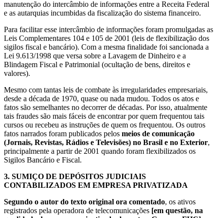
manutenção do intercâmbio de informações entre a Receita Federal
e as autarquias incumbidas da fiscalização do sistema financeiro.
Para facilitar esse intercâmbio de informações foram promulgadas as
Leis Complementares 104 e 105 de 2001 (leis de flexibilização dos
sigilos fiscal e bancário). Com a mesma finalidade foi sancionada a
Lei 9.613/1998 que versa sobre a Lavagem de Dinheiro e a
Blindagem Fiscal e Patrimonial (ocultação de bens, direitos e
valores).
Mesmo com tantas leis de combate às irregularidades empresariais,
desde a década de 1970, quase ou nada mudou. Todos os atos e
fatos são semelhantes no decorrer de décadas. Por isso, atualmente
tais fraudes são mais fáceis de encontrar por quem frequentou tais
cursos ou recebeu as instruções de quem os frequentou. Os outros
fatos narrados foram publicados pelos
meios de comunicação
(Jornais, Revistas, Rádios e Televisões) no Brasil e no Exterior
,
principalmente a partir de 2001 quando foram flexibilizados os
Sigilos Bancário e Fiscal.
3.
SUMIÇO DE DEPÓSITOS JUDICIAIS
CONTABILIZADOS EM EMPRESA PRIVATIZADA
Segundo o autor do texto original ora comentado
, os ativos
registrados pela operadora de telecomunicações
[em questão, na