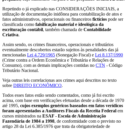
Repetindo o já explicado nas CONSIDERAÇÕES INICIAIS, a
utilização de documentação inidônea para contabilização de atos e
fatos administrativos, operacionais ou financeiros
fictícios
pode ser
classificada como
falsificação material e ideológica da
escrituração contábil
, também chamada de
Contabilidade
Criativa
.
Assim sendo, os crimes financeiros, operacionais e tributários
eventualmente descobertos estarão sujeitos às penalidades das já
mencionadas
Lei 4.729/1965
(Sonegação Fiscal) e
Lei 8.137/1990
(Crime contra a Ordem Econômica e Tributária e Relações de
Consumo), com as demais implicações contidas no
CTN
- Código
Tributário Nacional.
Veja outras leis correlacionas aos crimes aqui descritos no texto
sobre
DIREITO ECONÔMICO
.
Todos esses fatos estão sendo comentados, como já foi escrito
acima, com base em verificações efetuadas desde a década de 1970
até 1995,
cujos exemplos genéricos baseados em fatos verídicos
foram apresentados a Auditores Fiscais da Receita Federal
em
cursos ministrados na
ESAF - Escola de Administração
Fazendária de 1984 a 1998
, de conformidade com o previsto no
artigo 28 da Lei 6.385/1976 que trata da obrigatoriedade de