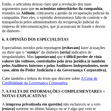
Então, o articulista deixou claro que a revelação deu mais
argumentos para que
os acionistas minoritários da companhia
,
reunidos na
Aidimin
, criticassem a gestão da recuperação judicial da
companhia. Para eles, o episódio demonstrava falta de controle e de
transparência pelos administradores da recuperação judicial da
empresa de telecomunicações, que já acusavam de fraude e desvio
de dinheiro.
6.
A OPINIÃO DOS ESPECIALISTAS
Especialistas ouvidos pela reportagem
[evitavam]
fazer acusações
ou dizer que o “
sumiço
” do dinheiro
[seria]
indicativo de
irregularidades. Mas
[apontavam]
que
é difícil perder de vista
valores tão vultosos, controlados pela área jurídica [e também
pelos Auditores Internos e pelos Auditores Independentes, neste
caso, além do Poder Judiciário e da Governança Corporativa].
Cabe também a leitura do texto que discorre sobre
A Crise de
Credibilidade da Governança Corporativa
.
7.
A FALTA DE INFORMAÇÕES COMPLEMENTARES =
NOTAS EXPLICATIVAS
A
[empresa privatizada em questão]
não esclareceu se o erro
[estava]
somente no último balanço ou se é algo que vem se