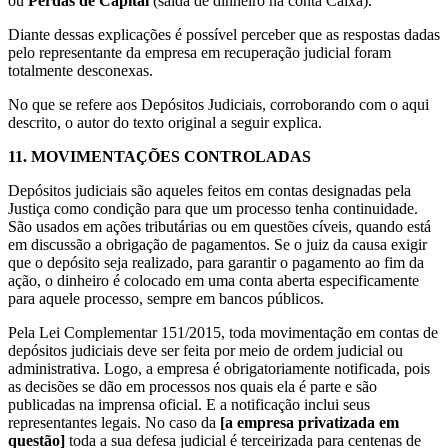
ou
Perdas de Capital
(saída de dinheiro na conta Caixa).
Diante dessas explicações é possível perceber que as respostas dadas
pelo representante da empresa em recuperação judicial foram
totalmente desconexas.
No que se refere aos Depósitos Judiciais, corroborando com o aqui
descrito, o autor do texto original a seguir explica.
11.
MOVIMENTAÇÕES CONTROLADAS
Depósitos judiciais são aqueles feitos em contas designadas pela
Justiça como condição para que um processo tenha continuidade.
São usados em ações tributárias ou em questões cíveis, quando está
em discussão a obrigação de pagamentos. Se o juiz da causa exigir
que o depósito seja realizado, para garantir o pagamento ao fim da
ação, o dinheiro é colocado em uma conta aberta especificamente
para aquele processo, sempre em bancos públicos.
Pela Lei Complementar 151/2015, toda movimentação em contas de
depósitos judiciais deve ser feita por meio de ordem judicial ou
administrativa. Logo, a empresa é obrigatoriamente notificada, pois
as decisões se dão em processos nos quais ela é parte e são
publicadas na imprensa oficial. E a notificação inclui seus
representantes legais. No caso da
[a empresa privatizada em
questão]
toda a sua defesa judicial é terceirizada para centenas de