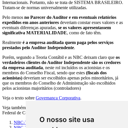
Internacionais. Portanto, não se trata de SISTEMA BRASILEIRO.
Tratam-se de normas universalmente utilizadas.
Pelo menos
no Parecer do Auditor e em eventuais relatórios
expedidos em anos anteriores
deveriam constar esses valores e as
eventuais diferenças apuradas,
se os valores apresentassem
significativa MATERIALIDADE
, como de fato têm.
Realmente
é a empresa auditada quem paga pelos serviços
prestados pelo Auditor Independente
.
Porém, segundo a Teoria Contábil e as NBC deixam claro que
os
verdadeiros clientes do Auditor Independente são os credores
da empresa auditada
, neste rol incluídos os acionistas e os
membros do Conselho Fiscal, sendo que estes
(fiscais dos
acionistas)
deveriam ser escolhidos apenas pelos minoritários, já
que os membros do Conselho de Administração são escolhidos
pelos acionistas majoritários (controladores)
Veja o texto sobre
Governança Corporativa
.
Veja também as seguintes normas baixadas pelo CFC- Conselho
Federal de Contabilidade:
O nosso site usa
NBC-TA
- Normas Técnicas de Auditoria - Índice Geral
NBC-TA-315
- Identificação e Avaliação dos Riscos de