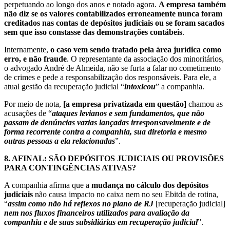
perpetuando ao longo dos anos e notado agora.
A empresa também
não diz se os valores contabilizados erroneamente nunca foram
creditados nas contas de depósitos judiciais ou se foram sacados
sem que isso constasse das demonstrações contábeis
.
Internamente,
o caso vem sendo tratado pela área jurídica como
erro, e não fraude
. O representante da associação dos minoritários,
o advogado André de Almeida, não se furta a falar no cometimento
de crimes e pede a responsabilização dos responsáveis. Para ele, a
atual gestão da recuperação judicial “
intoxicou
” a companhia.
Por meio de nota,
[a empresa privatizada em questão]
chamou as
acusações de “
ataques levianos e sem fundamentos, que não
passam de denúncias vazias lançadas irresponsavelmente e de
forma recorrente contra a companhia, sua diretoria e mesmo
outras pessoas a ela relacionadas
”.
8.
AFINAL: SÃO DEPÓSITOS JUDICIAIS OU PROVISÕES
PARA CONTINGÊNCIAS ATIVAS?
A companhia afirma que a
mudança no cálculo dos depósitos
judiciais
não causa impacto no caixa nem no seu Ebitda de rotina,
“
assim como não há reflexos no plano de RJ
[recuperação judicial]
nem nos fluxos financeiros utilizados para avaliação da
companhia e de suas subsidiárias em recuperação judicial
”.