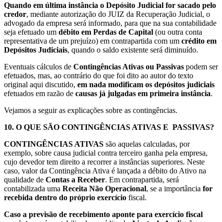
Quando em última instância o Depósito Judicial for sacado pelo
credor
, mediante autorização do JUIZ da Recuperação Judicial, o
advogado da empresa será informado, para que na sua contabilidade
seja efetuado um
débito em Perdas de Capital
(ou outra conta
representativa de um prejuízo) em contrapartida com um
crédito em
Depósitos Judiciais
, quando o saldo existente será diminuído.
Eventuais cálculos de
Contingências Ativas ou Passivas
podem ser
efetuados, mas, ao contrário do que foi dito ao autor do texto
original aqui discutido,
em nada modificam os depósitos judiciais
efetuados em razão de
causas já julgadas em primeira instância
.
Vejamos a seguir as explicações sobre as contingências.
10.
O QUE SÃO CONTINGÊNCIAS ATIVAS E PASSIVAS?
CONTINGÊNCIAS ATIVAS
são aquelas calculadas, por
exemplo, sobre causa judicial contra terceiro ganha pela empresa,
cujo devedor tem direito a recorrer a instâncias superiores. Neste
caso, valor da Contingência Ativa é lançada a débito do Ativo na
qualidade de
Contas a Receber
. Em contrapartida, será
contabilizada uma
Receita Não Operacional
, se a importância
for
recebida dentro do próprio exercício
fiscal.
Caso a previsão de recebimento aponte para exercício fiscal