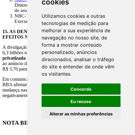
cookies
Distorção Relevante por meio do Entendimento da Entidade e
do seu Ambiente
Utilizamos cookies e outras
NBC-TA-320 - Materialidade no Planejamento e na
Execução da Auditoria
tecnologias de medição para
melhorar a sua experiência de
15.
AS DENÚNCIAS FORAM CONSIDERADAS SEM
EFEITOS NA COTAÇÃO DAS AÇÕES
navegação no nosso site, de
forma a mostrar conteúdo
A divulgação sobre a mudança na contabilidade e o impacto de R$
personalizado, anúncios
6,3 bilhões não parece ter afetado a reputação da
[empresa
privatizada em questão]
no mercado de capitais. No dia seguinte
direcionados, analisar o tráfego
ao anúncio da informação, as ações da empresa subiram 6%, indo de
do site e entender de onde vêm
R$ 3,70 para R$ 3,94. No começo de abril, estavam R$ 3,81.
os visitantes.
Em comunicado para investidores o banco BTG Pactual e o Itaú
BBA afirmaram que o adiamento da divulgação de resultados e a
Concordo
mudança nas contas de depósitos judiciais não impactariam
negativamente as ações da empresa.
Eu recuso
Alterar as minhas preferências
NOTA BIBLIOGRÁFICA