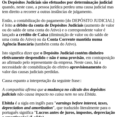
Os Depósitos Judiciais são efetuados por determinação judicial
quando, neste caso, a pessoa jurídica perdeu uma causa judicial mas
tem direito a recorrer a outras instâncias de julgamento.
Então, a contabilização do pagamento [do DEPÓSITO JUDICIAL]
é feito
a débito da conta de Depósitos Judiciais
(aumento de valor
ou do saldo de uma conta do Ativo) e o correspondente valor é
lançado
a crédito de Caixa
(diminuição de valor ou do saldo de
uma conta do Ativo) ou da
Conta Corrente mantida numa
Agência Bancária
(também conta do Ativo).
Isto significa dizer que
o Depósito Judicial contém dinheiro
efetivamente despendido
e
não é uma provisão
, em contraposição
ao afirmado pelo representante da empresa. Neste caso, há a
necessidade de contabilização do efetivo
aprovisionamento
do
valor das causas judiciais perdidas.
Causa espanto a interpretação da seguinte frase::
A companhia afirma que
a mudança no cálculo dos depósitos
judiciais
não causa impacto no caixa nem no seu Ebitda.
Ebitda
é a sigla em inglês para "
earnings before interest, taxes,
depreciation and amortization
", que traduzido literalmente para o
português significa "
Lucros antes de juros, impostos, depreciação