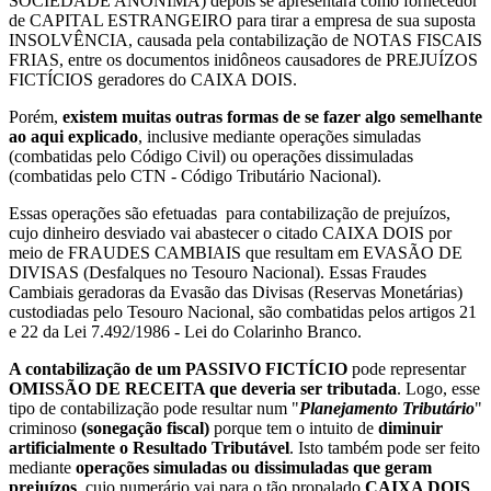
SOCIEDADE ANÔNIMA) depois se apresentará como fornecedor
de CAPITAL ESTRANGEIRO para tirar a empresa de sua suposta
INSOLVÊNCIA, causada pela contabilização de NOTAS FISCAIS
FRIAS, entre os documentos inidôneos causadores de PREJUÍZOS
FICTÍCIOS geradores do CAIXA DOIS.
Porém,
existem muitas outras formas de se fazer algo semelhante
ao aqui explicado
, inclusive mediante operações simuladas
(combatidas pelo Código Civil) ou operações dissimuladas
(combatidas pelo CTN - Código Tributário Nacional).
Essas operações são efetuadas para contabilização de prejuízos,
cujo dinheiro desviado vai abastecer o citado CAIXA DOIS por
meio de FRAUDES CAMBIAIS que resultam em EVASÃO DE
DIVISAS (Desfalques no Tesouro Nacional). Essas Fraudes
Cambiais geradoras da Evasão das Divisas (Reservas Monetárias)
custodiadas pelo Tesouro Nacional, são combatidas pelos artigos 21
e 22 da Lei 7.492/1986 - Lei do Colarinho Branco.
A contabilização de um PASSIVO FICTÍCIO
pode representar
OMISSÃO DE RECEITA que deveria ser tributada
. Logo, esse
tipo de contabilização pode resultar num "
Planejamento Tributário
"
criminoso
(sonegação fiscal)
porque tem o intuito de
diminuir
artificialmente o Resultado Tributável
. Isto também pode ser feito
mediante
operações simuladas ou dissimuladas que geram
prejuízos
, cujo numerário vai para o tão propalado
CAIXA DOIS
.