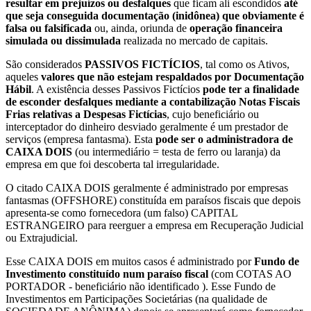
resultar em prejuízos ou desfalques
que ficam ali escondidos
até
que seja conseguida documentação (inidônea) que obviamente é
falsa ou falsificada
ou, ainda, oriunda de
operação financeira
simulada ou dissimulada
realizada no mercado de capitais.
São considerados
PASSIVOS FICTÍCIOS
, tal como os Ativos,
aqueles
valores que não estejam respaldados por Documentação
Hábil
. A existência desses Passivos Fictícios
pode ter a finalidade
de esconder desfalques mediante a contabilização Notas Fiscais
Frias relativas a Despesas Fictícias
, cujo beneficiário ou
interceptador do dinheiro desviado geralmente é um prestador de
serviços (empresa fantasma). Esta
pode ser o administradora de
CAIXA DOIS
(ou intermediário = testa de ferro ou laranja) da
empresa em que foi descoberta tal irregularidade.
O citado CAIXA DOIS geralmente é administrado por empresas
fantasmas (OFFSHORE) constituída em paraísos fiscais que depois
apresenta-se como fornecedora (um falso) CAPITAL
ESTRANGEIRO para reerguer a empresa em Recuperação Judicial
ou Extrajudicial.
Esse CAIXA DOIS em muitos casos é administrado por
Fundo de
Investimento constituído num paraíso fiscal
(com COTAS AO
PORTADOR - beneficiário não identificado ). Esse Fundo de
Investimentos em Participações Societárias (na qualidade de