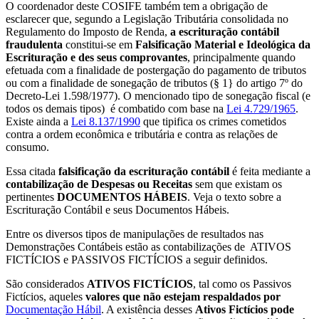
O coordenador deste COSIFE também tem a obrigação de
esclarecer que, segundo a Legislação Tributária consolidada no
Regulamento do Imposto de Renda,
a escrituração contábil
fraudulenta
constitui-se em
Falsificação Material e Ideológica da
Escrituração e des seus comprovantes
, principalmente quando
efetuada com a finalidade de postergação do pagamento de tributos
ou com a finalidade de sonegação de tributos (§ 1} do artigo 7º do
Decreto-Lei 1.598/1977). O mencionado tipo de sonegação fiscal (e
todos os demais tipos) é combatido com base na
Lei 4.729/1965
.
Existe ainda a
Lei 8.137/1990
que tipifica os crimes cometidos
contra a ordem econômica e tributária e contra as relações de
consumo.
Essa citada
falsificação da escrituração contábil
é feita mediante a
contabilização de Despesas ou Receitas
sem que existam os
pertinentes
DOCUMENTOS HÁBEIS
. Veja o texto sobre a
Escrituração Contábil e seus Documentos Hábeis.
Entre os diversos tipos de manipulações de resultados nas
Demonstrações Contábeis estão as contabilizações de ATIVOS
FICTÍCIOS e PASSIVOS FICTÍCIOS a seguir definidos.
São considerados
ATIVOS FICTÍCIOS
, tal como os Passivos
Fictícios, aqueles
valores que não estejam respaldados por
Documentação Hábil
. A existência desses
Ativos Fictícios pode