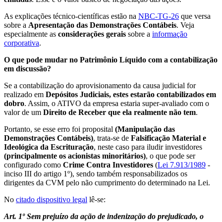
As explicações técnico-científicas estão na
NBC-TG-26
que versa
sobre a
Apresentação das Demonstrações Contábeis
. Veja
especialmente as
considerações gerais
sobre a
informação
corporativa
.
O que pode mudar no Patrimônio Líquido com a contabilização
em discussão?
Se a contabilização do aprovisionamento da causa judicial for
realizado em
Depósitos Judiciais, estes estarão contabilizados em
dobro
. Assim, o ATIVO da empresa estaria super-avaliado com o
valor de um
Direito de Receber que ela realmente não tem
.
Portanto, se esse erro foi proposital
(Manipulação das
Demonstrações Contábeis)
, trata-se de
Falsificação Material e
Ideológica da Escrituração
, neste caso para iludir investidores
(principalmente os acionistas minoritários)
, o que pode ser
configurado como
Crime Contra Investidores
(
Lei 7.913/1989
-
inciso III do artigo 1º), sendo também responsabilizados os
dirigentes da CVM pelo não cumprimento do determinado na Lei.
No
citado dispositivo legal
lê-se:
Art. 1º Sem prejuízo da ação de indenização do prejudicado, o