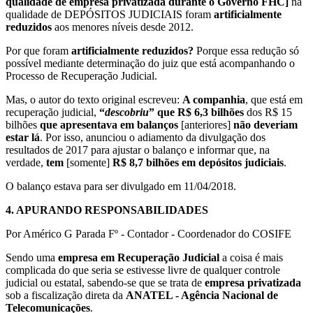
qualidade de empresa privatizada durante o Governo FHC]
na
qualidade de DEPÓSITOS JUDICIAIS foram
artificialmente
reduzidos
aos menores níveis desde 2012.
Por que foram
artificialmente reduzidos?
Porque essa redução só
possível mediante determinação do juiz que está acompanhando o
Processo de Recuperação Judicial.
Mas, o autor do texto original escreveu:
A companhia
, que está em
recuperação judicial,
“
descobriu
” que R$ 6,3 bilhões
dos R$ 15
bilhões
que apresentava em balanços
[anteriores]
não deveriam
estar lá
. Por isso, anunciou o adiamento da divulgação dos
resultados de 2017 para ajustar o balanço e informar que, na
verdade,
tem
[somente]
R$ 8,7 bilhões em depósitos judiciais
.
O balanço estava para ser divulgado em 11/04/2018.
4.
APURANDO RESPONSABILIDADES
Por Américo G Parada Fº - Contador - Coordenador do COSIFE
Sendo uma
empresa em Recuperação Judicial
a coisa é mais
complicada do que seria se estivesse livre de qualquer controle
judicial ou estatal, sabendo-se que se trata de
empresa privatizada
sob a fiscalização direta da
ANATEL - Agência Nacional de
Telecomunicações
.