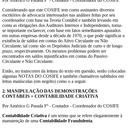
Por Américo G Parada Fº - Contador - Coordenador do COSIFE
Considerando que este COSIFE tem como assinantes diversos
escritórios de advocacia interessados nas análises feitas por seu
coordenador com base na Teoria Contábil e também levando em
conta as obrigações dos Auditores Internos e Independentes, torna-
se importante esclarecer, com base em fatos semelhantes apurados
em outras empresas desde a década de 1970, o que pode significar a
existência de saldos em contas do Ativo Circulante ou Não
Circulante, tal como são os Depósitos Judiciais de curto e de longo
prazo, respectivamente. Os mesmos problemas podem ser
encontrados em saldos injustificados em contas do Passivo
Circulante e Não Circulante.
Então, no transcorrer da leitura do texto em questão, serão colocadas
algumas NOTAS DO COSIFE e também chamativos subtítulos em
letras maiúsculas (em negrito) como o a seguir.
2.
MANIPULAÇÃO DAS DEMONSTRAÇÕES
CONTÁBEIS = CONTABILIDADE CRIATIVA
Por Américo G Parada Fº - Contador - Coordenador do COSIFE
Contabilidade Criativa
é um termo que se refere elegantemente à
manutenção de uma
Contabilidade Fraudulenta
.