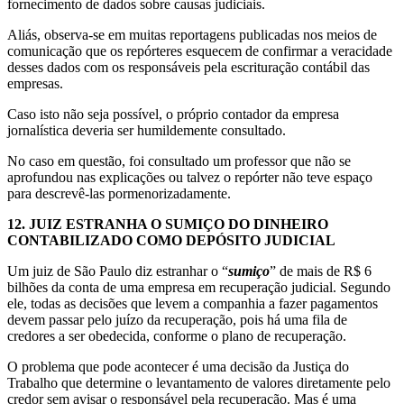
fornecimento de dados sobre causas judiciais.
Aliás, observa-se em muitas reportagens publicadas nos meios de
comunicação que os repórteres esquecem de confirmar a veracidade
desses dados com os responsáveis pela escrituração contábil das
empresas.
Caso isto não seja possível, o próprio contador da empresa
jornalística deveria ser humildemente consultado.
No caso em questão, foi consultado um professor que não se
aprofundou nas explicações ou talvez o repórter não teve espaço
para descrevê-las pormenorizadamente.
12.
JUIZ ESTRANHA O SUMIÇO DO DINHEIRO
CONTABILIZADO COMO DEPÓSITO JUDICIAL
Um juiz de São Paulo diz estranhar o “
sumiço
” de mais de R$ 6
bilhões da conta de uma empresa em recuperação judicial. Segundo
ele, todas as decisões que levem a companhia a fazer pagamentos
devem passar pelo juízo da recuperação, pois há uma fila de
credores a ser obedecida, conforme o plano de recuperação.
O problema que pode acontecer é uma decisão da Justiça do
Trabalho que determine o levantamento de valores diretamente pelo
credor sem avisar o responsável pela recuperação. Mas é uma