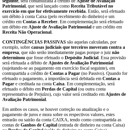
seguinte
, será contabilizada a crédito de
Ajuste de Avaliação
Patrimonial
, que será lançado como
Receita Tributável no
exercício em que for efetivamente recebida
. Então, será efetuado
um débito à conta Caixa (pelo recebimento do dinheiro) e um
crédito em
Contas a Receber
. Em complementação será efetuado
um débito em
Ajuste de Avaliação Patrimonial
e um crédito em
Receita Não Operacional
.
CONTINGÊNCIAS PASSIVAS
são aquelas calculadas, por
exemplo, sobre
causas judiciais que terceiros moveram contra a
empresa
, que não serão imediatamente pagas porque o juiz
não
determinou
que fosse efetuado o
Depósito Judicial
. Essa provisão
será efetuada a débito de
Ajustes de Avaliação Patrimonial
(sujeitando-se ao pagamento em exercício fiscal seguinte), em
contrapartida a crédito de
Contas a Pagar
(no Passivo). Quando for
efetuado o pagamento, a importância será debitada em
Contas a
Pagar
e creditada na conta
Caixa
. Em complementação, será
efetuado o débito em
Perdas de Capital
(ou outra conta
representativa de Prejuízo), cujo valor será creditado em
Ajustes de
Avaliação Patrimonial
.
Em ambos os casos, se houver correção ou atualização e o
pagamento de juros e mora sobre os respectivos valores, estes
entrarão ou sairão da conta CAIXA, tendo como contrapartida as
contas de
Ganhos de Capital
(entrada de dinheiro na conta Caixa)