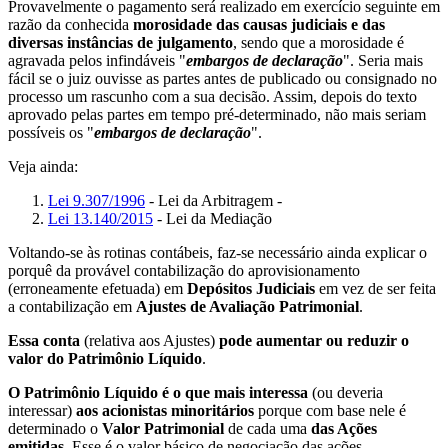
Provavelmente o pagamento será realizado em exercício seguinte em
razão da conhecida
morosidade das causas judiciais e das
diversas instâncias de julgamento
, sendo que a morosidade é
agravada pelos infindáveis "
embargos de declaração
". Seria mais
fácil se o juiz ouvisse as partes antes de publicado ou consignado no
processo um rascunho com a sua decisão. Assim, depois do texto
aprovado pelas partes em tempo pré-determinado, não mais seriam
possíveis os "
embargos de declaração
".
Veja ainda:
Lei 9.307/1996
- Lei da Arbitragem -
Lei 13.140/2015
- Lei da Mediação
Voltando-se às rotinas contábeis, faz-se necessário ainda explicar o
porquê da provável contabilização do aprovisionamento
(erroneamente efetuada) em
Depósitos Judiciais
em vez de ser feita
a contabilização em
Ajustes de Avaliação Patrimonial
.
Essa conta
(relativa aos Ajustes)
pode aumentar ou reduzir o
valor do Patrimônio Líquido
.
O Patrimônio Líquido é o que mais interessa
(ou deveria
interessar)
aos acionistas minoritários
porque com base nele é
determinado o
Valor Patrimonial
de cada uma
das Ações
emitidas
. Esse é o valor básico de negociação das ações.