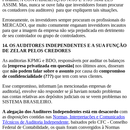
ASSIM. Mas, nunca se ouve falta que investidores foram procurar
os contadores (ou auditores) para que expliquem tais situações.
Erroneamente, os investidores sempre procuram os profissionais do
MERCADO, que muito comumente enganam investidores incautos
para que a imagem da empresa não seja prejudicada em detrimento
de seu controlador ou grupo de controladores.
14.
OS AUDITORES INDEPENDENTES E A SUA FUNÇÃO
DE ZELAR PELOS CREDORES
As auditorias KPMG e BDO, responsáveis por auditar os balanços
da
[empresa privatizada em questão]
nos últimos anos, disseram
que
não podem falar sobre o assunto
por causa do
compromisso
de confidencialidade
(???)
que tem com seus clientes.
Esse compromisso, informam [as mencionadas empresas de
auditoria], envolve não responder se já haviam notado problemas
nas contas relativas aos depósitos judiciais ou se veem problemas no
SISTEMA BRASILEIRO.
A alegação dos Auditores Independentes está em desacordo
com
as disposições contidas nas
Normas, Interpretações e Comunicados
Técnicos de Auditoria Independente
, baixados pelo CFC - Conselho
Federal de Contabilidade, os quais foram convergidos à Normas