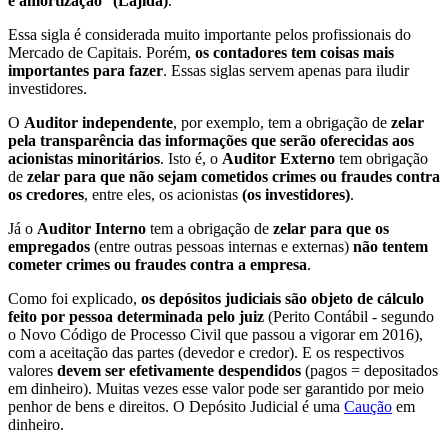
e amortização
"
(Lajida)
.
Essa sigla é considerada muito importante pelos profissionais do
Mercado de Capitais. Porém,
os contadores tem coisas mais
importantes para fazer
. Essas siglas servem apenas para iludir
investidores.
O
Auditor independente
, por exemplo, tem a obrigação de
zelar
pela transparência das informações que serão oferecidas aos
acionistas minoritários
. Isto é, o
Auditor Externo
tem obrigação
de
zelar para que não sejam cometidos crimes ou fraudes contra
os credores
, entre eles, os acionistas
(os investidores)
.
Já o
Auditor Interno
tem a obrigação de
zelar para que os
empregados
(entre outras pessoas internas e externas)
não tentem
cometer crimes ou fraudes contra a empresa
.
Como foi explicado,
os depósitos judiciais são objeto de cálculo
feito por pessoa determinada pelo juiz
(Perito Contábil - segundo
o Novo Código de Processo Civil que passou a vigorar em 2016),
com a aceitação das partes (devedor e credor). E os respectivos
valores
devem ser efetivamente despendidos
(pagos = depositados
em dinheiro). Muitas vezes esse valor pode ser garantido por meio
penhor de bens e direitos. O Depósito Judicial é uma
Caução
em
dinheiro.