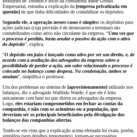
Brasileira de Tributos e sócio da consultoria Mirar Gestão
Empresarial, estranha a explicação da
[empresa privatizada em
questão]
de que tinha dificuldades de contabilizar os depósitos.
Segundo ele, a operação nesses casos é simples:
os depósitos para
ações judiciais (cuja previsão é de demorarem a terminar) são
contabilizados como ativo não circulante da empresa. “
Uma vez que
o processo é perdido, basta anular o passivo da ação com o ativo
do depósito
”, explica.
“
O depósito em juízo é lançado como ativo por ser um direito, e, de
acordo com a avaliação dos advogados da empresa sobre a
possibilidade de perder a ação, um valor relacionado o processo é
colocado no balanço como despesa. Na condenação, ambos se
anulam
”, simplifica o professor.
Um dos problemas no sistema de
[aprovisionamento]
utilizado nos
balanços, diz o advogado Walfrido Warde, é que ele é feito
unicamente com base no que dizem os advogados da empresa.
Logo,
eles estariam comprometidos em fechar as contas da
companhia, e não com os acionistas ou a população, que
deveriam ser os principais beneficiados pela divulgação dos
balanços das companhias abertas
.
Tendo-se em vista que a explicação acima efetuada foi exata, porém,
simplória (sem detalhes importantes), tornam-se necessárias