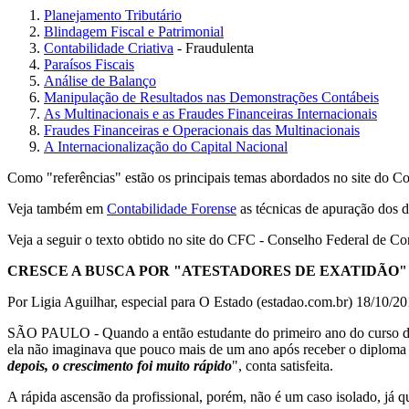
Planejamento Tributário
Blindagem Fiscal e Patrimonial
Contabilidade Criativa
- Fraudulenta
Paraísos Fiscais
Análise de Balanço
Manipulação de Resultados nas Demonstrações Contábeis
As Multinacionais e as Fraudes Financeiras Internacionais
Fraudes Financeiras e Operacionais das Multinacionais
A Internacionalização do Capital Nacional
Como "referências" estão os principais temas abordados no site do C
Veja também em
Contabilidade Forense
as técnicas de apuração dos d
Veja a seguir o texto obtido no site do CFC - Conselho Federal de Co
CRESCE A BUSCA POR "ATESTADORES DE EXATIDÃO"
Por Ligia Aguilhar, especial para O Estado (estadao.com.br) 18/10/2
SÃO PAULO - Quando a então estudante do primeiro ano do curso de 
ela não imaginava que pouco mais de um ano após receber o diploma j
depois, o crescimento foi muito rápido
", conta satisfeita.
A rápida ascensão da profissional, porém, não é um caso isolado, já q