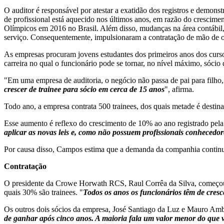
O auditor é responsável por atestar a exatidão dos registros e demons
de profissional está aquecido nos últimos anos, em razão do crescim
Olímpicos em 2016 no Brasil. Além disso, mudanças na área contábil, 
serviço. Consequentemente, impulsionaram a contratação de mão de o
As empresas procuram jovens estudantes dos primeiros anos dos curso
carreira no qual o funcionário pode se tornar, no nível máximo, sócio
"Em uma empresa de auditoria, o negócio não passa de pai para filho
crescer de trainee para sócio em cerca de 15 anos
", afirma.
Todo ano, a empresa contrata 500 trainees, dos quais metade é desti
Esse aumento é reflexo do crescimento de 10% ao ano registrado pela 
aplicar as novas leis e, como não possuem profissionais conhecedor
Por causa disso, Campos estima que a demanda da companhia continu
Contratação
O presidente da Crowe Horwath RCS, Raul Corrêa da Silva, começou su
quais 30% são trainees. "
Todos os anos os funcionários têm de cresce
Os outros dois sócios da empresa, José Santiago da Luz e Mauro Amb
de ganhar após cinco anos. A maioria fala um valor menor do que 