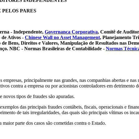
UDITORES INDEPENDENTES
 PELOS PARES
terna - Independente,
Governança Corporativa
, Comitê de Auditor
 de Ativos -
Chinese Wall no Asset Management
, Planejamento Tri
 de Bens, Direitos e Valores, Manipulação de Resultados nas Demo
lanço. NBC - Normas Brasileiras de Contabilidade -
Normas Técnicas
as empresas, principalmente nas grandes, nas companhias abertas e nas m
utivos contra a empresa ou por acionistas controladores em detrimento d
 novos tipos de fraudes são apuradas.
emplos das principais fraudes contábeis, fiscais, operacionais e financ
rimento de tais irregularidades, das quais são principais vítimas os inca
a maior parte dos casos são cometidas contra o Estado.