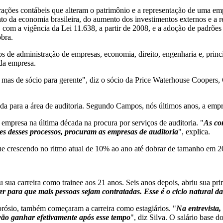
trações contábeis que alteram o patrimônio e a representação de uma emp
ento da economia brasileira, do aumento dos investimentos externos e
com a vigência da Lei 11.638, a partir de 2008, e a adoção de padrões 
bra.
s de administração de empresas, economia, direito, engenharia e, princ
 da empresa.
, mas de sócio para gerente", diz o sócio da Price Waterhouse Coopers
nada para a área de auditoria. Segundo Campos, nós últimos anos, a emp
empresa na última década na procura por serviços de auditoria. "
As co
es desses processos, procuram as empresas de auditoria
", explica.
e crescendo no ritmo atual de 10% ao ano até dobrar de tamanho em 2
a carreira como trainee aos 21 anos. Seis anos depois, abriu sua prim
r para que mais pessoas sejam contratadas. Esse é o ciclo natural da
rósio, também começaram a carreira como estagiários. "
Na entrevista,
vão ganhar efetivamente após esse tempo
", diz Silva. O salário base d