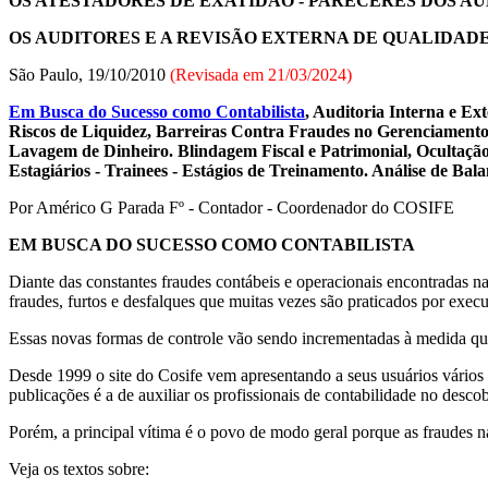
OS ATESTADORES DE EXATIDÃO - PARECERES DOS A
OS AUDITORES E A REVISÃO EXTERNA DE QUALIDADE
São Paulo, 19/10/2010
(Revisada em
21/03/2024
)
Em Busca do Sucesso como Contabilista
, Auditoria Interna e Ex
Riscos de Liquidez, Barreiras Contra Fraudes no Gerenciamento
Lavagem de Dinheiro. Blindagem Fiscal e Patrimonial, Ocultação
Estagiários - Trainees - Estágios de Treinamento. Análise de Ba
Por Américo G Parada Fº - Contador - Coordenador do COSIFE
EM BUSCA DO SUCESSO COMO CONTABILISTA
Diante das constantes fraudes contábeis e operacionais encontradas n
fraudes, furtos e desfalques que muitas vezes são praticados por exec
Essas novas formas de controle vão sendo incrementadas à medida que
Desde 1999 o site do Cosife vem apresentando a seus usuários vários ex
publicações é a de auxiliar os profissionais de contabilidade no descob
Porém, a principal vítima é o povo de modo geral porque as fraudes n
Veja os textos sobre: