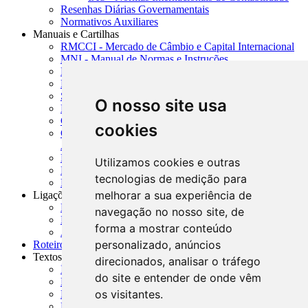
Resenhas Diárias Governamentais
Normativos Auxiliares
Manuais e Cartilhas
RMCCI - Mercado de Câmbio e Capital Internacional
MNI - Manual de Normas e Instruções
MTVM - Manual de Títulos e Valores Mobiliários
MCR - Manual de Crédito Rural
SISORF - Manual de Organização do SFN
O nosso site usa
MASUP - Manual de Supervisão Bancária
CADOC - Catálogo de Documentos
cookies
CNAE-CONCLA - Classificação Nacional de
Atividades Econômicas
PMF - Cartilhas do BCB
Utilizamos cookies e outras
Manuais Auxiliares do BCB e Cosif-e
tecnologias de medição para
Resenhas Diárias Governamentais
melhorar a sua experiência de
Ligações Externas
Links Úteis
navegação no nosso site, de
Presidência da República
forma a mostrar conteúdo
Agências Nacionais Reguladoras
personalizado, anúncios
Roteiros para Estudos
Textos
direcionados, analisar o tráfego
Índice de Textos
do site e entender de onde vêm
Editorial
os visitantes.
Monografias
Na Imprensa