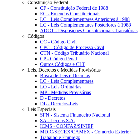
Constituição Federal
CF - Constituição Federal de 1988
EC - Emendas Constitucionais
LC - Leis Complementares Anteriores à 1988
LC - Leis Complementares Posteriores à 1988
ADCT - Disposições Constitucionais Transitórias
Códigos
CC - Código Civil
CPC - Código de Processo Civil
CTN - Código Tributário Nacional
CP - Código Penal
Outros Códigos e CLT
Leis, Decretos e Medidas Provisórias
Busca de Leis e Decretos
LC - Leis Complementares
LO - Leis Ordinárias
MP - Medidas Provisórias
D - Decretos
DL - Decretos-Leis
Leis Especiais
SFN - Sistema Financeiro Nacional
SA - Lei das S.A.
ICMS - CONFAZ/SINIEF
MDIC/SECEX/CAMEX - Comércio Exterior
Trabalho e Emprego