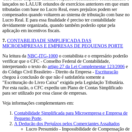
lançados no LALUR oriundos de exercícios anteriores em que eram
tributadas com base no Lucro Real, esses prejuízos podem ser
compensados quando voltarem ao sistema de tributação com base no
Lucro Real. E para essa finalidade é preciso ter contabilidade
devidamente organizada, quando também poderão optar pela
aplicação em incentivos fiscais.
7.
CONTABILIDADE SIMPLIFICADA DAS
MICROEMPRESAS E EMPRESAS DE PEQUENOS PORTE
Na leitura da
NBC-ITG-1000
o contabilista e o empresário poderão
verificar que o CFC - Conselho Federal de Contabilidade,
interpretando o texto do
artigo 27 da Lei Complementar 123/2006
e
do Código Civil Brasileiro - Direito da Empresa -
Escrituração
chegou à conclusão de que não é satisfatória somente a
"Escrituração do Livro Caixa" exigida pela Legislação Tributária.
Por esta razão, o CFC expediu um Plano de Contas Simplificado
para ser utilizado por essa classe de empresas.
Veja informações complementares em:
Contabilidade Simplificada para Microempresa e Empresa de
Pequeno Porte
.
A Dedução dos Prejuízos pelos Comerciantes Assaltados
Lucro Presumido - Impossibilidade de Compensação de