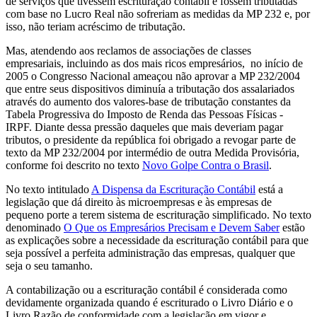
de serviços que tivessem escrituração contábil e fossem tributadas
com base no Lucro Real não sofreriam as medidas da MP 232 e, por
isso, não teriam acréscimo de tributação.
Mas, atendendo aos reclamos de associações de classes
empresariais, incluindo as dos mais ricos empresários, no início de
2005 o Congresso Nacional ameaçou não aprovar a MP 232/2004
que entre seus dispositivos diminuía a tributação dos assalariados
através do aumento dos valores-base de tributação constantes da
Tabela Progressiva do Imposto de Renda das Pessoas Físicas -
IRPF. Diante dessa pressão daqueles que mais deveriam pagar
tributos, o presidente da república foi obrigado a revogar parte de
texto da MP 232/2004 por intermédio de outra Medida Provisória,
conforme foi descrito no texto
Novo Golpe Contra o Brasil
.
No texto intitulado
A Dispensa da Escrituração Contábil
está a
legislação que dá direito às microempresas e às empresas de
pequeno porte a terem sistema de escrituração simplificado. No texto
denominado
O Que os Empresários Precisam e Devem Saber
estão
as explicações sobre a necessidade da escrituração contábil para que
seja possível a perfeita administração das empresas, qualquer que
seja o seu tamanho.
A contabilização ou a escrituração contábil é considerada como
devidamente organizada quando é escriturado o Livro Diário e o
Livro Razão de conformidade com a legislação em vigor e