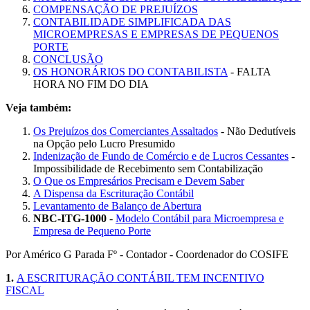
COMPENSAÇÃO DE PREJUÍZOS
CONTABILIDADE SIMPLIFICADA DAS
MICROEMPRESAS E EMPRESAS DE PEQUENOS
PORTE
CONCLUSÃO
OS HONORÁRIOS DO CONTABILISTA
- FALTA
HORA NO FIM DO DIA
Veja também:
Os Prejuízos dos Comerciantes Assaltados
- Não Dedutíveis
na Opção pelo Lucro Presumido
Indenização de Fundo de Comércio e de Lucros Cessantes
-
Impossibilidade de Recebimento sem Contabilização
O Que os Empresários Precisam e Devem Saber
A Dispensa da Escrituração Contábil
Levantamento de Balanço de Abertura
NBC-ITG-1000
-
Modelo Contábil para Microempresa e
Empresa de Pequeno Porte
Por Américo G Parada Fº - Contador - Coordenador do COSIFE
1.
A ESCRITURAÇÃO CONTÁBIL TEM INCENTIVO
FISCAL