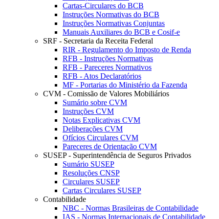
Cartas-Circulares do BCB
Instruções Normativas do BCB
Instruções Normativas Conjuntas
Manuais Auxiliares do BCB e Cosif-e
SRF - Secretaria da Receita Federal
RIR - Regulamento do Imposto de Renda
RFB - Instruções Normativas
RFB - Pareceres Normativos
RFB - Atos Declaratórios
MF - Portarias do Ministério da Fazenda
CVM - Comissão de Valores Mobiliários
Sumário sobre CVM
Instruções CVM
Notas Explicativas CVM
Deliberações CVM
Ofícios Circulares CVM
Pareceres de Orientação CVM
SUSEP - Superintendência de Seguros Privados
Sumário SUSEP
Resoluções CNSP
Circulares SUSEP
Cartas Circulares SUSEP
Contabilidade
NBC - Normas Brasileiras de Contabilidade
IAS - Normas Internacionais de Contabilidade