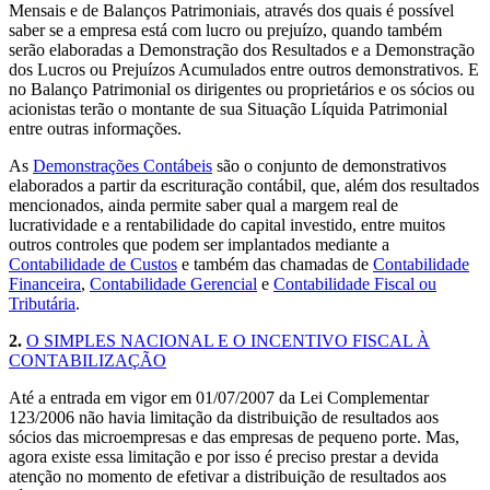
Mensais e de Balanços Patrimoniais, através dos quais é possível
saber se a empresa está com lucro ou prejuízo, quando também
serão elaboradas a Demonstração dos Resultados e a Demonstração
dos Lucros ou Prejuízos Acumulados entre outros demonstrativos. E
no Balanço Patrimonial os dirigentes ou proprietários e os sócios ou
acionistas terão o montante de sua Situação Líquida Patrimonial
entre outras informações.
As
Demonstrações Contábeis
são o conjunto de demonstrativos
elaborados a partir da escrituração contábil, que, além dos resultados
mencionados, ainda permite saber qual a margem real de
lucratividade e a rentabilidade do capital investido, entre muitos
outros controles que podem ser implantados mediante a
Contabilidade de Custos
e também das chamadas de
Contabilidade
Financeira
,
Contabilidade Gerencial
e
Contabilidade Fiscal ou
Tributária
.
2.
O SIMPLES NACIONAL E O INCENTIVO FISCAL À
CONTABILIZAÇÃO
Até a entrada em vigor em 01/07/2007 da Lei Complementar
123/2006 não havia limitação da distribuição de resultados aos
sócios das microempresas e das empresas de pequeno porte. Mas,
agora existe essa limitação e por isso é preciso prestar a devida
atenção no momento de efetivar a distribuição de resultados aos