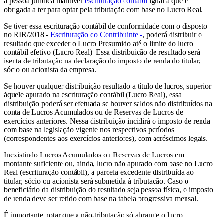
a pessoa jurídica mantiver
escrituração contábil
igual a que é
obrigada a ter para optar pela tributação com base no Lucro Real.
Se tiver essa escrituração contábil de conformidade com o disposto
no RIR/2018 -
Escrituração do Contribuinte -
, poderá distribuir o
resultado que exceder o Lucro Presumido até o limite do lucro
contábil efetivo (Lucro Real). Essa distribuição de resultado será
isenta de tributação na declaração do imposto de renda do titular,
sócio ou acionista da empresa.
Se houver qualquer distribuição resultado a título de lucros, superior
àquele apurado na escrituração contábil (Lucro Real), essa
distribuição poderá ser efetuada se houver saldos não distribuídos na
conta de Lucros Acumulados ou de Reservas de Lucros de
exercícios anteriores. Nessa distribuição incidirá o imposto de renda
com base na legislação vigente nos respectivos períodos
(correspondentes aos exercícios anteriores), com acréscimos legais.
Inexistindo Lucros Acumulados ou Reservas de Lucros em
montante suficiente ou, ainda, lucro não apurado com base no Lucro
Real (escrituração contábil), a parcela excedente distribuída ao
titular, sócio ou acionista será submetida à tributação. Caso o
beneficiário da distribuição do resultado seja pessoa física, o imposto
de renda deve ser retido com base na tabela progressiva mensal.
É importante notar que a não-tributação só abrange o lucro