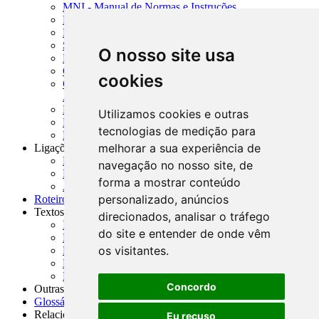
MNI - Manual de Normas e Instruções
MTVM - Manual de Títulos e Valores Mobiliários
MCR - Manual de Crédito Rural
SISORF - Manual de Organização do SFN
O nosso site usa
MASUP - Manual de Supervisão Bancária
CADOC - Catálogo de Documentos
cookies
CNAE-CONCLA - Classificação Nacional de
Atividades Econômicas
PMF - Cartilhas do BCB
Utilizamos cookies e outras
Manuais Auxiliares do BCB e Cosif-e
tecnologias de medição para
Resenhas Diárias Governamentais
melhorar a sua experiência de
Ligações Externas
Links Úteis
navegação no nosso site, de
Presidência da República
forma a mostrar conteúdo
Agências Nacionais Reguladoras
personalizado, anúncios
Roteiros para Estudos
Textos
direcionados, analisar o tráfego
Índice de Textos
do site e entender de onde vêm
Editorial
os visitantes.
Monografias
Na Imprensa
Fórum de Discussão
Concordo
Outras ferramentas
Glossário
Relacionamento
Eu recuso