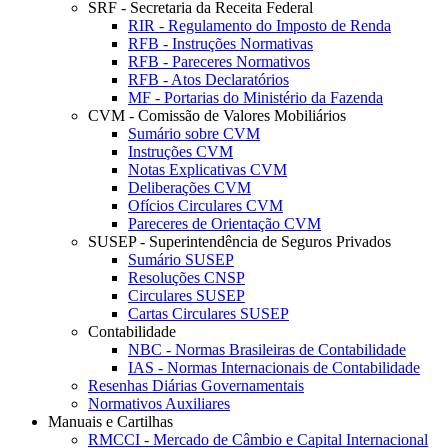
SRF - Secretaria da Receita Federal
RIR - Regulamento do Imposto de Renda
RFB - Instruções Normativas
RFB - Pareceres Normativos
RFB - Atos Declaratórios
MF - Portarias do Ministério da Fazenda
CVM - Comissão de Valores Mobiliários
Sumário sobre CVM
Instruções CVM
Notas Explicativas CVM
Deliberações CVM
Ofícios Circulares CVM
Pareceres de Orientação CVM
SUSEP - Superintendência de Seguros Privados
Sumário SUSEP
Resoluções CNSP
Circulares SUSEP
Cartas Circulares SUSEP
Contabilidade
NBC - Normas Brasileiras de Contabilidade
IAS - Normas Internacionais de Contabilidade
Resenhas Diárias Governamentais
Normativos Auxiliares
Manuais e Cartilhas
RMCCI - Mercado de Câmbio e Capital Internacional