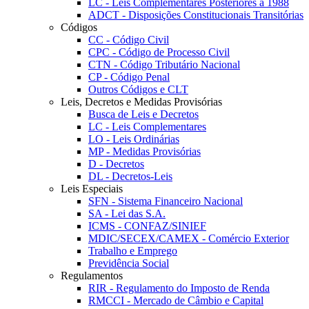
LC - Leis Complementares Posteriores à 1988
ADCT - Disposições Constitucionais Transitórias
Códigos
CC - Código Civil
CPC - Código de Processo Civil
CTN - Código Tributário Nacional
CP - Código Penal
Outros Códigos e CLT
Leis, Decretos e Medidas Provisórias
Busca de Leis e Decretos
LC - Leis Complementares
LO - Leis Ordinárias
MP - Medidas Provisórias
D - Decretos
DL - Decretos-Leis
Leis Especiais
SFN - Sistema Financeiro Nacional
SA - Lei das S.A.
ICMS - CONFAZ/SINIEF
MDIC/SECEX/CAMEX - Comércio Exterior
Trabalho e Emprego
Previdência Social
Regulamentos
RIR - Regulamento do Imposto de Renda
RMCCI - Mercado de Câmbio e Capital