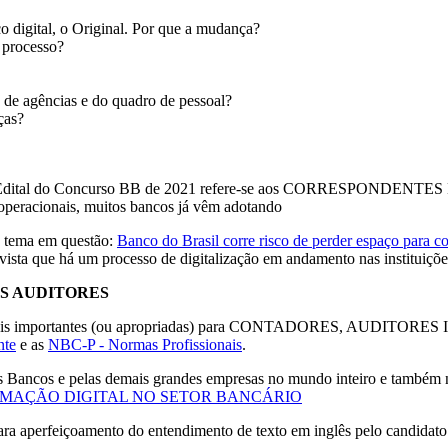
o digital, o Original. Por que a mudança?
 processo?
 de agências e do quadro de pessoal?
ças?
soal, o Edital do Concurso BB de 2021 refere-se aos CORRESP
operacionais, muitos bancos já vêm adotando
 o tema em questão:
Banco do Brasil corre risco de perder espaço para c
vista que há um processo de digitalização em andamento nas instituiçõe
OS AUDITORES
am mais importantes (ou apropriadas) para CONTADORES, AUDIT
nte
e as
NBC-P - Normas Profissionais
.
 Bancos e pelas demais grandes empresas no mundo inteiro e também n
MAÇÃO DIGITAL NO SETOR BANCÁRIO
a aperfeiçoamento do entendimento de texto em inglês pelo candidato 