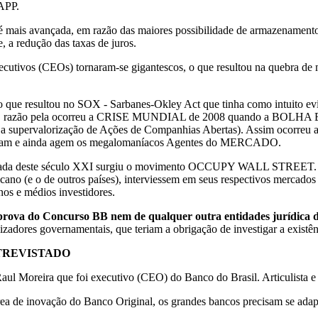
 APP.
 é mais avançada, em razão das maiores possibilidade de armazenamen
 redução das taxas de juros.
executivos (CEOs) tornaram-se gigantescos, o que resultou na quebra d
o que resultou no SOX - Sarbanes-Okley Act que tinha como intuito evi
esejado, razão pela ocorreu a CRISE MUNDIAL de 2008 quando a BO
 supervalorização de Ações de Companhias Abertas). Assim ocorreu 
 agiam e ainda agem os megalomaníacos Agentes do MERCADO.
écada deste século XXI surgiu o movimento OCCUPY WALL STREET. Ou s
ano (e o de outros países), interviessem em seus respectivos mercados f
nos e médios investidores.
 prova do Concurso BB nem de qualquer outra entidades jurídica d
zadores governamentais, que teriam a obrigação de investigar a existênc
NTREVISTADO
aul Moreira que foi executivo (CEO) do Banco do Brasil. Articulista e
rea de inovação do Banco Original, os grandes bancos precisam se adap