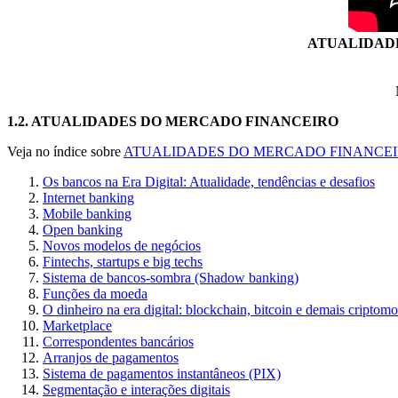
ATUALIDAD
1.2.
ATUALIDADES DO MERCADO FINANCEIRO
Veja no índice sobre
ATUALIDADES DO MERCADO FINANCE
Os bancos na Era Digital: Atualidade, tendências e desafios
Internet banking
Mobile banking
Open banking
Novos modelos de negócios
Fintechs, startups e big techs
Sistema de bancos-sombra (Shadow banking)
Funções da moeda
O dinheiro na era digital: blockchain, bitcoin e demais criptom
Marketplace
Correspondentes bancários
Arranjos de pagamentos
Sistema de pagamentos instantâneos (PIX)
Segmentação e interações digitais