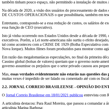
também tinham pouco espaço, não permitindo a instalação de muitos
Na década de 2020, a visão dos usuários do processamento de dados
DE CUSTOS OPERACIONAIS o que possibilitaria, também em tese, a
Entretanto, contrapondo-se a essa redução de custos, os salários de 
essa função de CEO (executivo).
Isto já vinha ocorrendo nos Estados Unidos desde a década de 1990, 
executivos. Porém, a Lei norte-americana não surtiu o efeito d
tal como aconteceu com a CRISE DE 1929 (Bolha Especulativa com a
Nova Iorque). Muitos filmes foram produzidos para mostrar como
Em razão das megalomaníacas especulações, no final da primeira d
Cassino global (bolsas de valores) queriam que o governo norte-americ
governo assumisse os prejuízos que o setor privado causou aos peque
Mas,
essas verdades evidentemente não estarão nas questões das
muitas vexes é impedido de ser falado ou comentado até com os fiscali
2.2.
JORNAL CORREIO BRASILEENSE - OPINIÃO DO E
O
Jornal Correio Brasilense em 18/01/2021 publicou
entrevista com R
A articulista destacou: Para Raul Moreira, que passou a comandar a á
articulista Marina Barbosa: