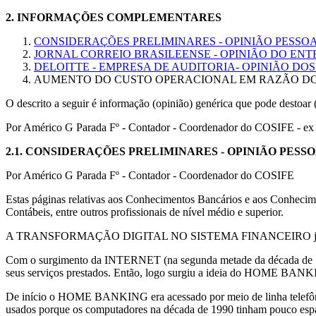
2.
INFORMAÇÕES COMPLEMENTARES
CONSIDERAÇÕES PRELIMINARES - OPINIÃO PESSO
JORNAL CORREIO BRASILEENSE - OPINIÃO DO EN
DELOITTE - EMPRESA DE AUDITORIA- OPINIÃO DO
AUMENTO DO CUSTO OPERACIONAL EM RAZÃO D
O descrito a seguir é informação (opinião) genérica que pode destoar 
Por Américo G Parada Fº - Contador - Coordenador do COSIFE - ex A
2.1.
CONSIDERAÇÕES PRELIMINARES - OPINIÃO PESS
Por Américo G Parada Fº - Contador - Coordenador do COSIFE
Estas páginas relativas aos Conhecimentos Bancários e aos Conhecime
Contábeis, entre outros profissionais de nível médio e superior.
A TRANSFORMAÇÃO DIGITAL NO SISTEMA FINANCEIRO já vem oco
Com o surgimento da INTERNET (na segunda metade da década de 1990)
seus serviços prestados. Então, logo surgiu a ideia do HOME BANK
De início o HOME BANKING era acessado por meio de linha telefônic
usados porque os computadores na década de 1990 tinham pouco esp