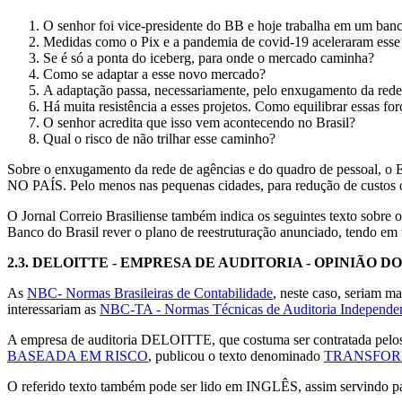
O senhor foi vice-presidente do BB e hoje trabalha em um banc
Medidas como o Pix e a pandemia de covid-19 aceleraram esse
Se é só a ponta do iceberg, para onde o mercado caminha?
Como se adaptar a esse novo mercado?
A adaptação passa, necessariamente, pelo enxugamento da rede
Há muita resistência a esses projetos. Como equilibrar essas for
O senhor acredita que isso vem acontecendo no Brasil?
Qual o risco de não trilhar esse caminho?
Sobre o enxugamento da rede de agências e do quadro de pes
NO PAÍS. Pelo menos nas pequenas cidades, para redução de custos 
O Jornal Correio Brasiliense também indica os seguintes texto sobre
Banco do Brasil rever o plano de reestruturação anunciado, tendo em 
2.3.
DELOITTE - EMPRESA DE AUDITORIA - OPINIÃO D
As
NBC- Normas Brasileiras de Contabilidade
, neste caso, seri
interessariam as
NBC-TA - Normas Técnicas de Auditoria Independe
A empresa de auditoria DELOITTE, que costuma ser contratada pelos
BASEADA EM RISCO
, publicou o texto denominado
TRANSFOR
O referido texto também pode ser lido em INGLÊS, assim servindo par