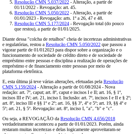
Resolução CMN 5.037/2022
- Alteração, a partir de
01/11/2022 - Revogação: art. 45.
Resolução CMN 5.050/2022
- Alteração, a partir de
01/01/2023 - Revogação: arts. 1º a 26, 47 e 48.
Resolução CMN 5.177/2024
- Revogação total (do pouco
que restou), a partir de 01/01/2025.
Diante dessa "colcha de retalhos" cheia de incertezas administrativas
e regulatórias, restou a
Resolução CMN 5.050/2022
que passou a
vigorar partir de 01/012023 para dispor sobre a organização e o
funcionamento de sociedade de crédito direto e de sociedade de
empréstimo entre pessoas e disciplina a realização de operações de
empréstimo e de financiamento entre pessoas por meio de
plataforma eletrônica.
E, esta última já teve várias alterações, efetuadas pela
Resolução
CMN 5.159/2024
- Alteração a partir de 01/08/2024 - Nova
redação: art. 7º, caput; art. 8º, caput e incisos I e II; art. 16, § 1º,
incisos III e IV; art. 21, inciso I. Inclusão: art. 7º, incisos I e II e § 2º;
art. 8º, inciso III e §§ 1º e 2º; art. 16, §§ 3º, 4º e 5º; art. 19, §§ 4º e
5º; art. 21, § 5º. Revogação: art. 8º, inciso I, "a", "b" e "c".
Ou seja, a REVOGAÇÃO da
Resolução CMN 4.656/2018
verdadeiramente aconteceu a partir de 01/01/2023. Porém, ainda
restaram muitas incertezas e delas logicamente aproveitaram-se