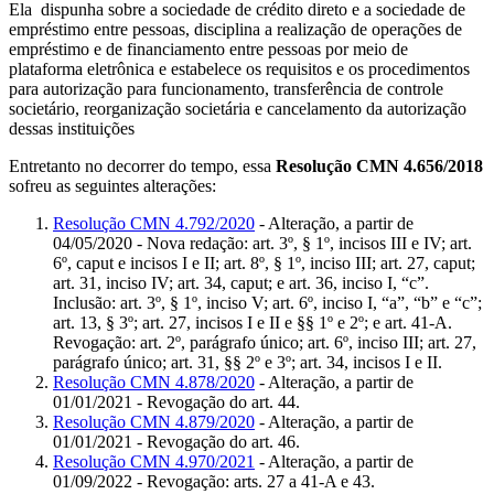
Ela dispunha sobre a sociedade de crédito direto e a sociedade de
empréstimo entre pessoas, disciplina a realização de operações de
empréstimo e de financiamento entre pessoas por meio de
plataforma eletrônica e estabelece os requisitos e os procedimentos
para autorização para funcionamento, transferência de controle
societário, reorganização societária e cancelamento da autorização
dessas instituições
Entretanto no decorrer do tempo, essa
Resolução CMN 4.656/2018
sofreu as seguintes alterações:
Resolução CMN 4.792/2020
- Alteração, a partir de
04/05/2020 - Nova redação: art. 3º, § 1º, incisos III e IV; art.
6º, caput e incisos I e II; art. 8º, § 1º, inciso III; art. 27, caput;
art. 31, inciso IV; art. 34, caput; e art. 36, inciso I, “c”.
Inclusão: art. 3º, § 1º, inciso V; art. 6º, inciso I, “a”, “b” e “c”;
art. 13, § 3º; art. 27, incisos I e II e §§ 1º e 2º; e art. 41-A.
Revogação: art. 2º, parágrafo único; art. 6º, inciso III; art. 27,
parágrafo único; art. 31, §§ 2º e 3º; art. 34, incisos I e II.
Resolução CMN 4.878/2020
- Alteração, a partir de
01/01/2021 - Revogação do art. 44.
Resolução CMN 4.879/2020
- Alteração, a partir de
01/01/2021 - Revogação do art. 46.
Resolução CMN 4.970/2021
- Alteração, a partir de
01/09/2022 - Revogação: arts. 27 a 41-A e 43.