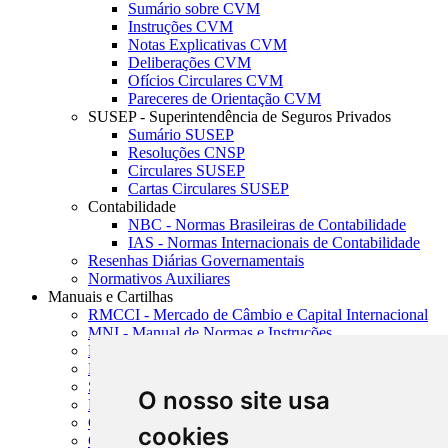
Sumário sobre CVM
Instruções CVM
Notas Explicativas CVM
Deliberações CVM
Ofícios Circulares CVM
Pareceres de Orientação CVM
SUSEP - Superintendência de Seguros Privados
Sumário SUSEP
Resoluções CNSP
Circulares SUSEP
Cartas Circulares SUSEP
Contabilidade
NBC - Normas Brasileiras de Contabilidade
IAS - Normas Internacionais de Contabilidade
Resenhas Diárias Governamentais
Normativos Auxiliares
Manuais e Cartilhas
RMCCI - Mercado de Câmbio e Capital Internacional
MNI - Manual de Normas e Instruções
MTVM - Manual de Títulos e Valores Mobiliários
MCR - Manual de Crédito Rural
SISORF - Manual de Organização do SFN
O nosso site usa
MASUP - Manual de Supervisão Bancária
CADOC - Catálogo de Documentos
cookies
CNAE-CONCLA - Classificação Nacional de