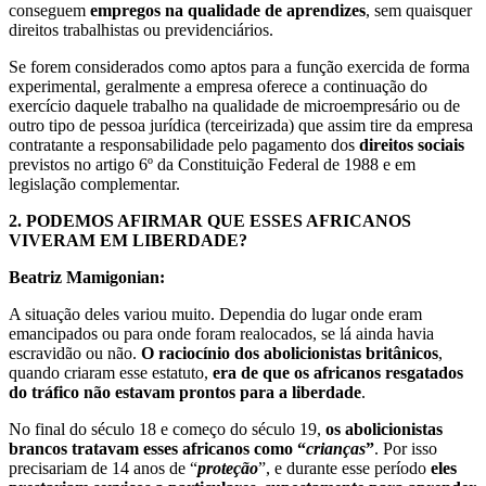
conseguem
empregos na qualidade de aprendizes
, sem quaisquer
direitos trabalhistas ou previdenciários.
Se forem considerados como aptos para a função exercida de forma
experimental, geralmente a empresa oferece a continuação do
exercício daquele trabalho na qualidade de microempresário ou de
outro tipo de pessoa jurídica (terceirizada) que assim tire da empresa
contratante a responsabilidade pelo pagamento dos
direitos sociais
previstos no artigo 6º da Constituição Federal de 1988 e em
legislação complementar.
2.
PODEMOS AFIRMAR QUE ESSES AFRICANOS
VIVERAM EM LIBERDADE?
Beatriz Mamigonian:
A situação deles variou muito. Dependia do lugar onde eram
emancipados ou para onde foram realocados, se lá ainda havia
escravidão ou não.
O raciocínio dos abolicionistas britânicos
,
quando criaram esse estatuto,
era de que os africanos resgatados
do tráfico não estavam prontos para a liberdade
.
No final do século 18 e começo do século 19,
os abolicionistas
brancos tratavam esses africanos como “
crianças
”
. Por isso
precisariam de 14 anos de “
proteção
”, e durante esse período
eles