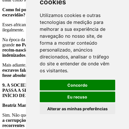
cookies
Como foi possível, para os contemporâneos, naturalizar essa
escravidão?
Utilizamos cookies e outras
tecnologias de medição para
Esses africanos foram tidos como propriedade, só que era adquirida
melhorar a sua experiência de
ilegalmente.
navegação no nosso site, de
Na época da discussão da
Lei do Ventre Livre
, um grupo muito
forma a mostrar conteúdo
grande
no Parlamento se recusava a aceitar a libertação dos
personalizado, anúncios
recém-nascidos sem que os senhores, donos das mães, fossem
indenizados
.
direcionados, analisar o tráfego
do site e entender de onde vêm
Mais adiante, nas discussões sobre emancipação,
os senhores de
escravos falavam da propriedade sobre os escravos como se ela
os visitantes.
fosse absolutamente legal
.
9.
A SOCIEDADE SABIA, OS POLÍTICOS SABIAM. ISSO
Concordo
PASSA A SER DETERMINANTE NO CARÁTER NO
INÍCIO DE UMA NAÇÃO COMO O BRASIL?
Eu recuso
Beatriz Mamigonian:
Alterar as minhas preferências
Sim. Não que a ilegalidade ou o contrabando fossem novos, porque
a corrupção e o contrabando são práticas que já eram
recorrentes no período colonial
.