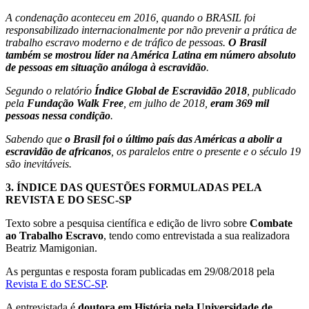
A condenação aconteceu em 2016, quando o BRASIL foi
responsabilizado internacionalmente por não prevenir a prática de
trabalho escravo moderno e de tráfico de pessoas.
O Brasil
também se mostrou líder na América Latina em número absoluto
de pessoas em situação análoga à escravidão
.
Segundo o relatório
Índice Global de Escravidão 2018
, publicado
pela
Fundação Walk Free
, em julho de 2018,
eram 369 mil
pessoas nessa condição
.
Sabendo que
o Brasil foi o último país das Américas a abolir a
escravidão de africanos
, os paralelos entre o presente e o século 19
são inevitáveis.
3.
ÍNDICE DAS QUESTÕES FORMULADAS PELA
REVISTA E DO SESC-SP
Texto sobre a pesquisa científica e edição de livro sobre
Combate
ao Trabalho Escravo
, tendo como entrevistada a sua realizadora
Beatriz Mamigonian.
As perguntas e resposta foram publicadas em 29/08/2018 pela
Revista E do SESC-SP
.
A entrevistada é
doutora em História pela Universidade de