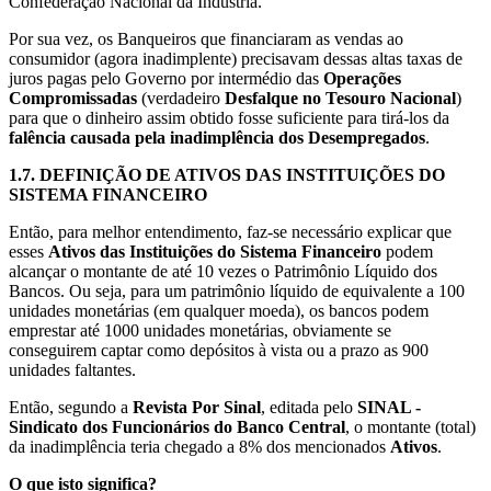
Confederação Nacional da Indústria.
Por sua vez, os Banqueiros que financiaram as vendas ao
consumidor (agora inadimplente) precisavam dessas altas taxas de
juros pagas pelo Governo por intermédio das
Operações
Compromissadas
(verdadeiro
Desfalque no Tesouro Nacional
)
para que o dinheiro assim obtido fosse suficiente para tirá-los da
falência causada pela inadimplência dos Desempregados
.
1.7.
DEFINIÇÃO DE ATIVOS DAS INSTITUIÇÕES DO
SISTEMA FINANCEIRO
Então, para melhor entendimento, faz-se necessário explicar que
esses
Ativos das Instituições do Sistema Financeiro
podem
alcançar o montante de até 10 vezes o Patrimônio Líquido dos
Bancos. Ou seja, para um patrimônio líquido de equivalente a 100
unidades monetárias (em qualquer moeda), os bancos podem
emprestar até 1000 unidades monetárias, obviamente se
conseguirem captar como depósitos à vista ou a prazo as 900
unidades faltantes.
Então, segundo a
Revista Por Sinal
, editada pelo
SINAL -
Sindicato dos Funcionários do Banco Central
, o montante (total)
da inadimplência teria chegado a 8% dos mencionados
Ativos
.
O que isto significa?