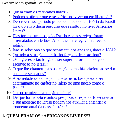
Beatriz Mamigonian. Vejamos:
Quem eram os “africanos livres”?
Podemos afirmar que esses africanos viveram em liberdade?
Descrever esse período pouco conhecido da história do Brasil
foi o objetivo dessa pesquisa que resultou no livro Africanos
Livres?
Eles foram tutelados pelo Estado e seus serviços foram
arrematados em leilões. Ainda assim, chegavam a receber
salário?
Isso se relaciona ao que aconteceu nos anos seguintes a 1831?
Quando a situação de trabalho forçado deles acabou?
Os ingleses estão longe de ser super-heróis na abolição da
escravidão no Brasil?
O que lhe chamou mais a atenção como historiadora ao se dar
conta desses dados?
A sociedade sabia, os políticos sabiam. Isso passa a ser
determinante no caráter no início de uma nação como o
Brasil?
Como acontece a abolição de fato?
De que forma esta e outras pesquisas a respeito da escravidão
e sua abolição no Brasil podem nos auxiliar a entender o
momento atual da nossa história?
1.
QUEM ERAM OS “AFRICANOS LIVRES”?