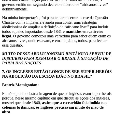
governo emitiu um segundo decreto e liberou os “africanos livres”
definitivamente.
Na minha interpretação, foi para tentar encerrar a crise da Questão
Christie com a Inglaterra e ainda para conter uma estratégia
abolicionista de ampliar a definição de “africano livre” para incluir
todos aqueles importados desde 1831 e
mantidos em cativeiro
ilegal
. O governo começou uma varredura para saber quem eram os
africanos livres, onde estavam, e emancipá-los, todos, para fechar
essa questão.
MUITO DESSE ABOLICIONISMO BRITÂNICO SERVIU DE
DISCURSO PARA REBAIXAR O BRASIL À SITUAÇÃO DE
PÁRIA DAS NAÇÕES
7.
OS INGLESES ESTÃO LONGE DE SER SUPER-HERÓIS
NA ABOLIÇÃO DA ESCRAVIDÃO NO BRASIL?
Beatriz Mamigonian:
Eu não queria deixar a imagem de que os ingleses eram super-heróis
porque, nesse mesmo capítulo em que discuti as ações dos ingleses,
mostrei que desde 1840,
assim que a escravidão foi abolida nas
colônias britânicas, os ingleses precisavam muito de mão de
obra
.