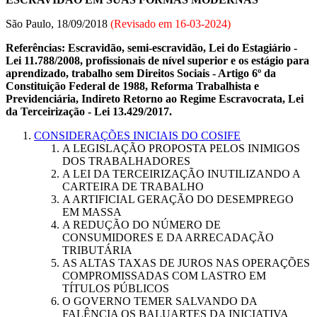
São Paulo, 18/09/2018
(Revisado em
16-03-2024
)
Referências: Escravidão, semi-escravidão, Lei do Estagiário -
Lei 11.788/2008, profissionais de nível superior e os estágio para
aprendizado, trabalho sem Direitos Sociais - Artigo 6º da
Constituição Federal de 1988, Reforma Trabalhista e
Previdenciária, Indireto Retorno ao Regime Escravocrata, Lei
da Terceirização - Lei 13.429/2017.
CONSIDERAÇÕES INICIAIS DO COSIFE
A LEGISLAÇÃO PROPOSTA PELOS INIMIGOS
DOS TRABALHADORES
A LEI DA TERCEIRIZAÇÃO INUTILIZANDO A
CARTEIRA DE TRABALHO
A ARTIFICIAL GERAÇÃO DO DESEMPREGO
EM MASSA
A REDUÇÃO DO NÚMERO DE
CONSUMIDORES E DA ARRECADAÇÃO
TRIBUTÁRIA
AS ALTAS TAXAS DE JUROS NAS OPERAÇÕES
COMPROMISSADAS COM LASTRO EM
TÍTULOS PÚBLICOS
O GOVERNO TEMER SALVANDO DA
FALÊNCIA OS BALUARTES DA INICIATIVA