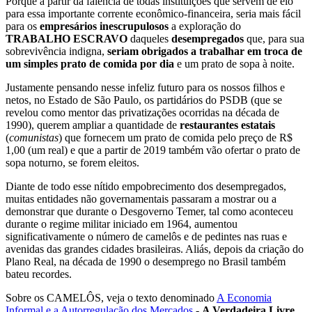
Porque a partir da falência de todas instituições que servem de elo
para essa importante corrente econômico-financeira, seria mais fácil
para os
empresários inescrupulosos
a exploração do
TRABALHO ESCRAVO
daqueles
desempregados
que, para sua
sobrevivência indigna,
seriam obrigados a trabalhar em troca de
um simples prato de comida por dia
e um prato de sopa à noite.
Justamente pensando nesse infeliz futuro para os nossos filhos e
netos, no Estado de São Paulo, os partidários do PSDB (que se
revelou como mentor das privatizações ocorridas na década de
1990), querem ampliar a quantidade de
restaurantes estatais
(
comunistas
) que fornecem um prato de comida pelo preço de R$
1,00 (um real) e que a partir de 2019 também vão ofertar o prato de
sopa noturno, se forem eleitos.
Diante de todo esse nítido empobrecimento dos desempregados,
muitas entidades não governamentais passaram a mostrar ou a
demonstrar que durante o Desgoverno Temer, tal como aconteceu
durante o regime militar iniciado em 1964, aumentou
significativamente o número de camelôs e de pedintes nas ruas e
avenidas das grandes cidades brasileiras. Aliás, depois da criação do
Plano Real, na década de 1990 o desemprego no Brasil também
bateu recordes.
Sobre os CAMELÔS, veja o texto denominado
A Economia
Informal e a Autorregulação dos Mercados
-
A Verdadeira Livre