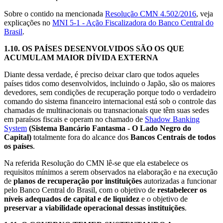
Sobre o contido na mencionada
Resolução CMN 4.502/2016
, veja
explicações no
MNI 5-1 - Ação Fiscalizadora do Banco Central do
Brasil
.
1.10.
OS PAÍSES DESENVOLVIDOS SÃO OS QUE
ACUMULAM MAIOR DÍVIDA EXTERNA
Diante dessa verdade, é preciso deixar claro que todos aqueles
países tidos como desenvolvidos, incluindo o Japão, são os maiores
devedores, sem condições de recuperação porque todo o verdadeiro
comando do sistema financeiro internacional está sob o controle das
chamadas de multinacionais ou transnacionais que têm suas sedes
em paraísos fiscais e operam no chamado de
Shadow Banking
System
(Sistema Bancário Fantasma - O Lado Negro do
Capital)
totalmente fora do alcance dos
Bancos Centrais de todos
os países
.
Na referida Resolução do CMN lê-se que ela estabelece os
requisitos mínimos a serem observados na elaboração e na execução
de
planos de recuperação por instituições
autorizadas a funcionar
pelo Banco Central do Brasil, com o objetivo de
restabelecer os
níveis adequados de capital e de liquidez
e o objetivo de
preservar a viabilidade operacional dessas instituições
.