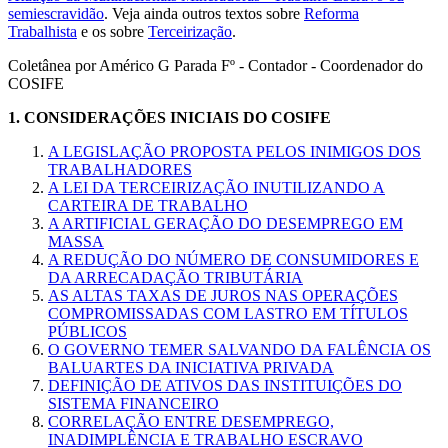
semiescravidão
. Veja ainda outros textos sobre
Reforma
Trabalhista
e os sobre
Terceirização
.
Coletânea por Américo G Parada Fº - Contador - Coordenador do
COSIFE
1.
CONSIDERAÇÕES INICIAIS DO COSIFE
A LEGISLAÇÃO PROPOSTA PELOS INIMIGOS DOS
TRABALHADORES
A LEI DA TERCEIRIZAÇÃO INUTILIZANDO A
CARTEIRA DE TRABALHO
A ARTIFICIAL GERAÇÃO DO DESEMPREGO EM
MASSA
A REDUÇÃO DO NÚMERO DE CONSUMIDORES E
DA ARRECADAÇÃO TRIBUTÁRIA
AS ALTAS TAXAS DE JUROS NAS OPERAÇÕES
COMPROMISSADAS COM LASTRO EM TÍTULOS
PÚBLICOS
O GOVERNO TEMER SALVANDO DA FALÊNCIA OS
BALUARTES DA INICIATIVA PRIVADA
DEFINIÇÃO DE ATIVOS DAS INSTITUIÇÕES DO
SISTEMA FINANCEIRO
CORRELAÇÃO ENTRE DESEMPREGO,
INADIMPLÊNCIA E TRABALHO ESCRAVO