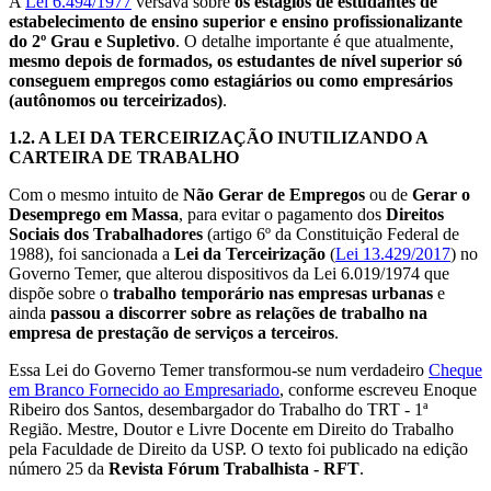
A
Lei 6.494/1977
versava sobre
os estágios de estudantes de
estabelecimento de ensino superior e ensino profissionalizante
do 2º Grau e Supletivo
. O detalhe importante é que atualmente,
mesmo depois de formados, os estudantes de nível superior só
conseguem empregos como estagiários ou como empresários
(autônomos ou terceirizados)
.
1.2.
A LEI DA TERCEIRIZAÇÃO INUTILIZANDO A
CARTEIRA DE TRABALHO
Com o mesmo intuito de
Não Gerar de Empregos
ou de
Gerar o
Desemprego em Massa
, para evitar o pagamento dos
Direitos
Sociais dos Trabalhadores
(artigo 6º da Constituição Federal de
1988), foi sancionada a
Lei da Terceirização
(
Lei 13.429/2017
) no
Governo Temer, que alterou dispositivos da Lei 6.019/1974 que
dispõe sobre o
trabalho temporário nas empresas urbanas
e
ainda
passou a discorrer sobre as relações de trabalho na
empresa de prestação de serviços a terceiros
.
Essa Lei do Governo Temer transformou-se num verdadeiro
Cheque
em Branco Fornecido ao Empresariado
, conforme escreveu Enoque
Ribeiro dos Santos, desembargador do Trabalho do TRT - 1ª
Região. Mestre, Doutor e Livre Docente em Direito do Trabalho
pela Faculdade de Direito da USP. O texto foi publicado na edição
número 25 da
Revista Fórum Trabalhista - RFT
.