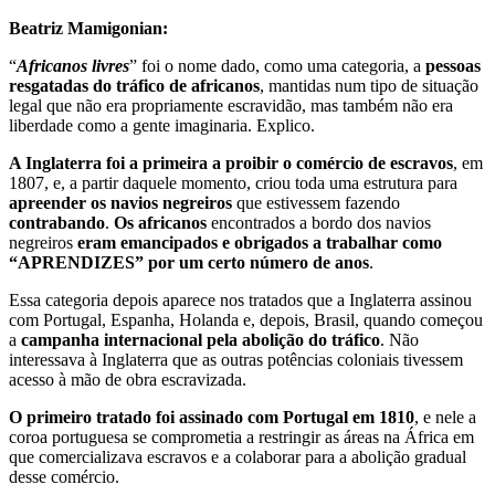
Beatriz Mamigonian:
“
Africanos livres
” foi o nome dado, como uma categoria, a
pessoas
resgatadas do tráfico de africanos
, mantidas num tipo de situação
legal que não era propriamente escravidão, mas também não era
liberdade como a gente imaginaria. Explico.
A Inglaterra foi a primeira a proibir o comércio de escravos
, em
1807, e, a partir daquele momento, criou toda uma estrutura para
apreender os navios negreiros
que estivessem fazendo
contrabando
.
Os africanos
encontrados a bordo dos navios
negreiros
eram emancipados e obrigados a trabalhar como
“APRENDIZES” por um certo número de anos
.
Essa categoria depois aparece nos tratados que a Inglaterra assinou
com Portugal, Espanha, Holanda e, depois, Brasil, quando começou
a
campanha internacional pela abolição do tráfico
. Não
interessava à Inglaterra que as outras potências coloniais tivessem
acesso à mão de obra escravizada.
O primeiro tratado foi assinado com Portugal em 1810
, e nele a
coroa portuguesa se comprometia a restringir as áreas na África em
que comercializava escravos e a colaborar para a abolição gradual
desse comércio.