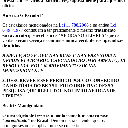
prestariam serviços a particulares, supostamente para aprender
ofícios
.
Américo G Parada Fº:
Os estagiários mencionados na
Lei 11.788/2008
e na antiga
Lei
6.494/1977
continuam a ter praticamente o mesmo
tratamento
escravocrata
que recebiam os "AFRICANOS LIVRES" que na
verdade
eram serviçais comuns e nunca verdadeiros aprendizes
de ofícios
.
A ABOLIÇÃO SE DEU NAS RUAS E NAS FAZENDAS E
DEPOIS ELA ACABOU CHEGANDO AO PARLAMENTO, JÁ
RESOLVIDA. FOI UM MOVIMENTO SOCIAL
IMPRESSIONANTE
3.
DESCREVER ESSE PERÍODO POUCO CONHECIDO
DA HISTÓRIA DO BRASIL FOI O OBJETIVO DESSA
PESQUISA QUE RESULTOU NO LIVRO AFRICANOS
LIVRES?
Beatriz Mamigonian:
O meu objeto de tese era o modo como funcionava esse
“
aprendizado
” no Brasil
. Demorei para entender que os
portugueses nunca aplicaram esse conceito.