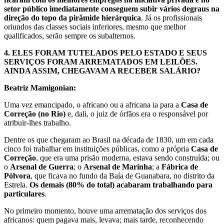
setor público imediatamente conseguem subir vários degraus na
direção do topo da pirâmide hierárquica
. Já os profissionais
oriundos das classes sociais inferiores, mesmo que melhor
qualificados, serão sempre os subalternos.
4.
ELES FORAM TUTELADOS PELO ESTADO E SEUS
SERVIÇOS FORAM ARREMATADOS EM LEILÕES.
AINDA ASSIM, CHEGAVAM A RECEBER SALÁRIO?
Beatriz Mamigonian:
Uma vez emancipado, o africano ou a africana ia para a
Casa de
Correção (no Rio)
e, dali, o juiz de órfãos era o responsável por
atribuir-lhes trabalho.
Dentre os que chegaram ao Brasil na década de 1830, um em cada
cinco foi trabalhar em instituições públicas, como a própria
Casa de
Correção
, que era uma prisão moderna, estava sendo construída; ou
o
Arsenal de Guerra
; o
Arsenal de Marinha
; a
Fábrica de
Pólvora
, que ficava no fundo da Baía de Guanabara, no distrito da
Estrela.
Os demais (80% do total) acabaram trabalhando para
particulares
.
No primeiro momento, houve uma arrematação dos serviços dos
africanos: quem pagava mais, levava; mais tarde, reconhecendo