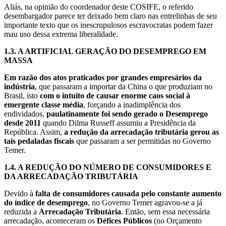
Aliás, na opinião do coordenador deste COSIFE, o referido
desembargador parece ter deixado bem claro nas entrelinhas de seu
importante texto que os inescrupulosos escravocratas podem fazer
mau uso dessa extrema liberalidade.
1.3.
A ARTIFICIAL GERAÇÃO DO DESEMPREGO EM
MASSA
Em razão dos atos praticados por grandes empresários da
indústria
, que passaram a importar da China o que produziam no
Brasil, isto
com o intuito de causar enorme caos social à
emergente classe média
, forçando a inadimplência dos
endividados,
paulatinamente foi sendo gerado o Desemprego
desde 2011
quando Dilma Russeff assumiu a Presidência da
República. Assim,
a redução da arrecadação tributária gerou as
tais pedaladas fiscais
que passaram a ser permitidas no Governo
Temer.
1.4.
A REDUÇÃO DO NÚMERO DE CONSUMIDORES E
DA ARRECADAÇÃO TRIBUTÁRIA
Devido à
falta de consumidores causada pelo constante aumento
do índice de desemprego
, no Governo Temer agravou-se a já
reduzida a
Arrecadação Tributária
. Então, sem essa necessária
arrecadação, aconteceram os
Défices Públicos
(no Orçamento