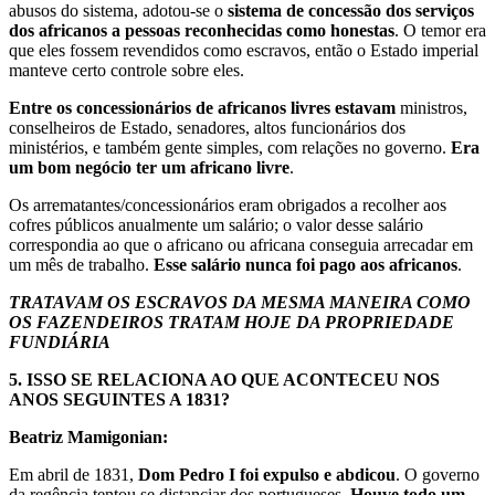
abusos do sistema, adotou-se o
sistema de concessão dos serviços
dos africanos a pessoas reconhecidas como honestas
. O temor era
que eles fossem revendidos como escravos, então o Estado imperial
manteve certo controle sobre eles.
Entre os concessionários de africanos livres estavam
ministros,
conselheiros de Estado, senadores, altos funcionários dos
ministérios, e também gente simples, com relações no governo.
Era
um bom negócio ter um africano livre
.
Os arrematantes/concessionários eram obrigados a recolher aos
cofres públicos anualmente um salário; o valor desse salário
correspondia ao que o africano ou africana conseguia arrecadar em
um mês de trabalho.
Esse salário nunca foi pago aos africanos
.
TRATAVAM OS ESCRAVOS DA MESMA MANEIRA COMO
OS FAZENDEIROS TRATAM HOJE DA PROPRIEDADE
FUNDIÁRIA
5.
ISSO SE RELACIONA AO QUE ACONTECEU NOS
ANOS SEGUINTES A 1831?
Beatriz Mamigonian:
Em abril de 1831,
Dom Pedro I foi expulso e abdicou
. O governo
da regência tentou se distanciar dos portugueses.
Houve todo um