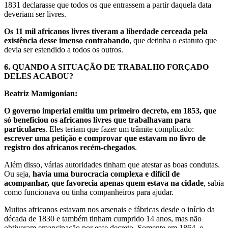
1831 declarasse que todos os que entrassem a partir daquela data
deveriam ser livres.
Os 11 mil africanos livres tiveram a liberdade cerceada pela
existência desse imenso contrabando
, que detinha o estatuto que
devia ser estendido a todos os outros.
6.
QUANDO A SITUAÇÃO DE TRABALHO FORÇADO
DELES ACABOU?
Beatriz Mamigonian:
O governo imperial emitiu um primeiro decreto, em 1853, que
só beneficiou os africanos livres que trabalhavam para
particulares
. Eles teriam que fazer um trâmite complicado:
escrever uma petição e comprovar que estavam no livro de
registro dos africanos recém-chegados
.
Além disso, várias autoridades tinham que atestar as boas condutas.
Ou seja,
havia uma burocracia complexa e difícil de
acompanhar, que favorecia apenas quem estava na cidade
, sabia
como funcionava ou tinha companheiros para ajudar.
Muitos africanos estavam nos arsenais e fábricas desde o início da
década de 1830 e também tinham cumprido 14 anos, mas não
obtiveram emancipação por esse decreto. Somente em 1864, o