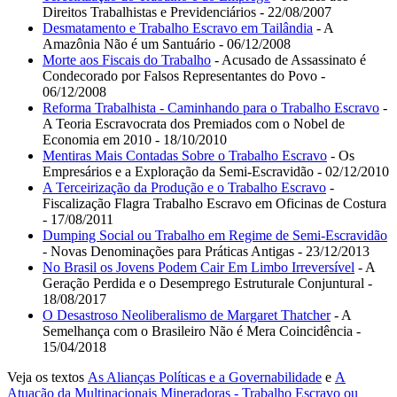
Direitos Trabalhistas e Previdenciários - 22/08/2007
Desmatamento e Trabalho Escravo em Tailândia
- A
Amazônia Não é um Santuário - 06/12/2008
Morte aos Fiscais do Trabalho
- Acusado de Assassinato é
Condecorado por Falsos Representantes do Povo -
06/12/2008
Reforma Trabalhista - Caminhando para o Trabalho Escravo
-
A Teoria Escravocrata dos Premiados com o Nobel de
Economia em 2010 - 18/10/2010
Mentiras Mais Contadas Sobre o Trabalho Escravo
- Os
Empresários e a Exploração da Semi-Escravidão - 02/12/2010
A Terceirização da Produção e o Trabalho Escravo
-
Fiscalização Flagra Trabalho Escravo em Oficinas de Costura
- 17/08/2011
Dumping Social ou Trabalho em Regime de Semi-Escravidão
- Novas Denominações para Práticas Antigas - 23/12/2013
No Brasil os Jovens Podem Cair Em Limbo Irreversível
- A
Geração Perdida e o Desemprego Estruturale Conjuntural -
18/08/2017
O Desastroso Neoliberalismo de Margaret Thatcher
- A
Semelhança com o Brasileiro Não é Mera Coincidência -
15/04/2018
Veja os textos
As Alianças Políticas e a Governabilidade
e
A
Atuação da Multinacionais Mineradoras - Trabalho Escravo ou