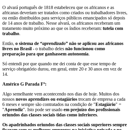
O alvará português de 1818 estabeleceu que os africanos e as
africanas deveriam ser tratados como criados ou trabalhadores livres,
ou então distribuídos para serviços públicos emancipados só depois
de 14 anos de trabalho. Nesse alvará, os africanos receberam um
tratamento muito próximo ao que os índios receberam:
tutela com
trabalho
.
Então,
o sistema de “
aprendizado
” não se aplicou aos africanos
livres no Brasil
- o trabalho deles
não funcionou como
preparação para que ganhassem autonomia
.
Só entendi por que quando me dei conta de que esse tempo de
serviço obrigatório durou, em geral, entre 20 e 30 anos em vez de
14.
Américo G Parada Fº:
Algo semelhante vem acontecendo nos dias de hoje. Muitos dos
nossos
novos aprendizes ou estagiários
trocam de empresa a cada
6 meses e sempre são contratados na condição de "
Estagiário
" =
"
Aprendiz
". Isto pode ser usado
em prejuízo dos profissionais
oriundos das classes sociais tidas como inferiores
.
Os apadrinhados oriundos das classes sociais superiores sempre
ficaram com os melhores empregos na iniciativa privada e no