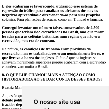
E eles acabaram se favorecendo, utilizando esse sistema de
repressão do tráfico para canalizar os africanos dos navios
negreiros apreendidos e direcionando-os para suas próprias
colônias
. Para plantações de açúcar, como em Trinidad e Jamaica.
Consegui levantar um número talvez conservador, de 2.500
pessoas que teriam sido escravizadas no Brasil, mas que foram
levadas para as colônias britânicas num regime que não era
escravidão, mas era de contrato.
Na prática,
as condições de trabalho eram próximas da
escravidão, mas os trabalhadores eram nominalmente livres, o
que livrava a barra dos ingleses
. O fato é que os ingleses se
achavam moralmente superiores porque acabaram com a escravidão
e condenavam muito o Brasil.
8.
O QUE LHE CHAMOU MAIS A ATENÇÃO COMO
HISTORIADORA AO SE DAR CONTA DESSES DADOS?
Beatriz Mamigonian:
A questão que me coloquei foi a seguinte:
como foi possível no
debate político silenciar sobre o direito à liberdade dos africanos
O nosso site usa
trazidos depois de 1831
, sabendo da exploração dessas pessoas, e
tratar como se isso fosse a coisa mais normal do mundo?