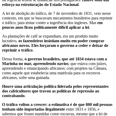
esforço na estruturação do Estado Nacional
.
A lei de abolição do tráfico, de 7 de novembro de 1831, veio nesse
contexto, em que se buscavam mecanismos brasileiros para reprimir
o tráfico, para tentar conter a ingerência dos ingleses. Mas
em
poucos anos ficou politicamente difícil aplicar a lei
.
As plantações de café se expandiam, era um produto muito
lucrativo,
os fazendeiros insistiam muito em poder comprar
africanos novos. Eles forçaram o governo a ceder e deixar de
reprimir o tráfico
.
Dessa forma,
o governo brasileiro, que até 1834 estava com a
Marinha no mar, apreendendo navios
; que estava com juízes,
apreendendo e emancipando africanos; com projetos na Câmara,
como aquele que estabelecia uma matrícula para os escravos
africanos, sofre uma guinada.
Houve uma articulação política liderada pelos representantes
dos cafeicultores que travou as políticas de repressão ao
contrabando
.
O tráfico voltou a crescer: a estimativa é de que 800 mil pessoas
tenham sido importadas ilegalmente
entre 1831 e 1856, e
sabemos que foram mantidas como escravas, mesmo que a lei de