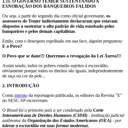
1.11.
O GOVERNO TEMER SUSTENTANDO A
ESNOBAÇÃO DOS BANQUEIROS FALIDOS
Ou seja, a partir do segundo dia como oficial governante,
os
assessores de Temer indiretamente declararam que estavam
dispostos a sustentar o alto padrão de vida esnobado pelos
banqueiros e pelos demais capitalistas
.
Então, com o desespero espelhado em sua face, alguém perguntou:
E o Povo?
O Povo que se dane!!! Queremos a revogação da Lei Áurea!!!
Assim sendo, todos os pobres estarão sujeitos à escravidão,
obviamente porque todos os direitos são iguais, independentemente
de raça ou cor da pele...
2.
INTRODUÇÃO
Como
introito
da reportagem publicada, os editores da Revista "E"
do SESC-SP escreveram:
O Brasil foi o primeiro país a ser condenado pela
Corte
Interamericana de Direitos Humanos (CIDH)
- instituição judicial
autônoma da
Organização dos Estados Americanos (OEA)
- por
tolerar a escravidão em suas formas modernas
.