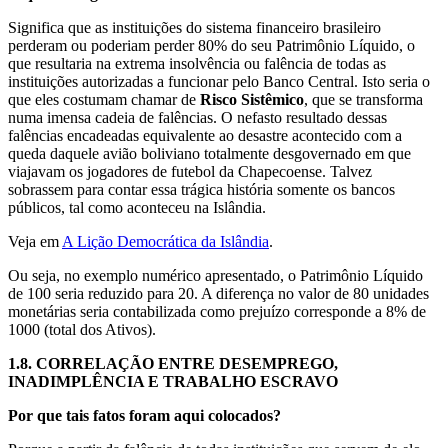
Significa que as instituições do sistema financeiro brasileiro
perderam ou poderiam perder 80% do seu Patrimônio Líquido, o
que resultaria na extrema insolvência ou falência de todas as
instituições autorizadas a funcionar pelo Banco Central. Isto seria o
que eles costumam chamar de
Risco Sistêmico
, que se transforma
numa imensa cadeia de falências. O nefasto resultado dessas
falências encadeadas equivalente ao desastre acontecido com a
queda daquele avião boliviano totalmente desgovernado em que
viajavam os jogadores de futebol da Chapecoense. Talvez
sobrassem para contar essa trágica história somente os bancos
públicos, tal como aconteceu na Islândia.
Veja em
A Lição Democrática da Islândia
.
Ou seja, no exemplo numérico apresentado, o Patrimônio Líquido
de 100 seria reduzido para 20. A diferença no valor de 80 unidades
monetárias seria contabilizada como prejuízo corresponde a 8% de
1000 (total dos Ativos).
1.8.
CORRELAÇÃO ENTRE DESEMPREGO,
INADIMPLÊNCIA E TRABALHO ESCRAVO
Por que tais fatos foram aqui colocados?