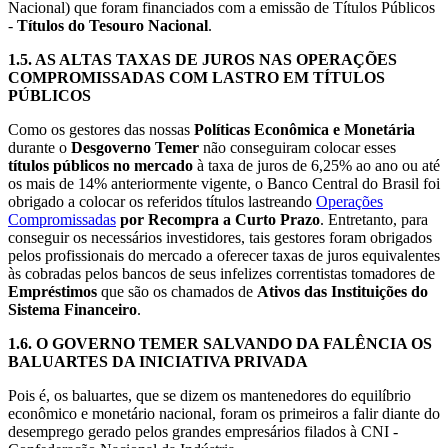
Nacional) que foram financiados com a emissão de Títulos Públicos
-
Títulos do Tesouro Nacional
.
1.5.
AS ALTAS TAXAS DE JUROS NAS OPERAÇÕES
COMPROMISSADAS COM LASTRO EM TÍTULOS
PÚBLICOS
Como os gestores das nossas
Políticas Econômica e Monetária
durante o
Desgoverno Temer
não conseguiram colocar esses
títulos públicos no mercado
à taxa de juros de 6,25% ao ano ou até
os mais de 14% anteriormente vigente, o Banco Central do Brasil foi
obrigado a colocar os referidos títulos lastreando
Operações
Compromissadas
por Recompra a Curto Prazo
. Entretanto, para
conseguir os necessários investidores, tais gestores foram obrigados
pelos profissionais do mercado a oferecer taxas de juros equivalentes
às cobradas pelos bancos de seus infelizes correntistas tomadores de
Empréstimos
que são os chamados de
Ativos das Instituições do
Sistema Financeiro
.
1.6.
O GOVERNO TEMER SALVANDO DA FALÊNCIA OS
BALUARTES DA INICIATIVA PRIVADA
Pois é, os baluartes, que se dizem os mantenedores do equilíbrio
econômico e monetário nacional, foram os primeiros a falir diante do
desemprego gerado pelos grandes empresários filados à CNI -