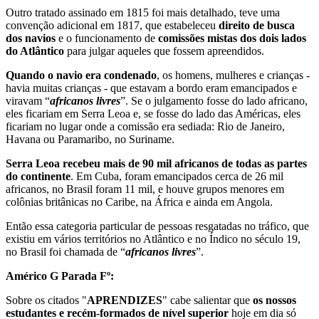
Outro tratado assinado em 1815 foi mais detalhado, teve uma
convenção adicional em 1817, que estabeleceu
direito de busca
dos navios
e o funcionamento de
comissões mistas dos dois lados
do Atlântico
para julgar aqueles que fossem apreendidos.
Quando o navio era condenado
, os homens, mulheres e crianças -
havia muitas crianças - que estavam a bordo eram emancipados e
viravam “
africanos livres
”. Se o julgamento fosse do lado africano,
eles ficariam em Serra Leoa e, se fosse do lado das Américas, eles
ficariam no lugar onde a comissão era sediada: Rio de Janeiro,
Havana ou Paramaribo, no Suriname.
Serra Leoa recebeu mais de 90 mil africanos de todas as partes
do continente
. Em Cuba, foram emancipados cerca de 26 mil
africanos, no Brasil foram 11 mil, e houve grupos menores em
colônias britânicas no Caribe, na África e ainda em Angola.
Então essa categoria particular de pessoas resgatadas no tráfico, que
existiu em vários territórios no Atlântico e no Índico no século 19,
no Brasil foi chamada de “
africanos livres
”.
Américo G Parada Fº:
Sobre os citados "
APRENDIZES
" cabe salientar que
os nossos
estudantes e recém-formados de nível superior
hoje em dia só