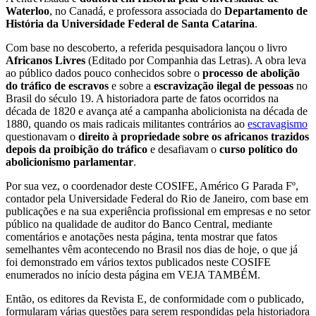
Waterloo
, no Canadá, e professora associada do
Departamento de
História da Universidade Federal de Santa Catarina
.
Com base no descoberto, a referida pesquisadora lançou o livro
Africanos Livres
(Editado por Companhia das Letras). A obra leva
ao público dados pouco conhecidos sobre o
processo de abolição
do tráfico de escravos
e sobre a
escravização ilegal de pessoas
no
Brasil do século 19. A historiadora parte de fatos ocorridos na
década de 1820 e avança até a campanha abolicionista na década de
1880, quando os mais radicais militantes contrários ao
escravagismo
questionavam o
direito à propriedade sobre os africanos trazidos
depois da proibição do tráfico
e desafiavam o
curso político do
abolicionismo parlamentar
.
Por sua vez, o coordenador deste COSIFE, Américo G Parada Fº,
contador pela Universidade Federal do Rio de Janeiro, com base em
publicações e na sua experiência profissional em empresas e no setor
público na qualidade de auditor do Banco Central, mediante
comentários e anotações nesta página, tenta mostrar que fatos
semelhantes vêm acontecendo no Brasil nos dias de hoje, o que já
foi demonstrado em vários textos publicados neste COSIFE
enumerados no início desta página em VEJA TAMBÉM.
Então, os editores da Revista E, de conformidade com o publicado,
formularam várias questões para serem respondidas pela historiadora