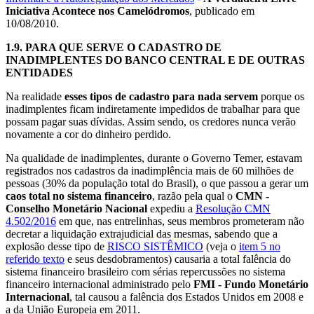
Iniciativa Acontece nos Camelódromos
, publicado em
10/08/2010.
1.9.
PARA QUE SERVE O CADASTRO DE
INADIMPLENTES DO BANCO CENTRAL E DE OUTRAS
ENTIDADES
Na realidade
esses tipos de cadastro para nada servem
porque os
inadimplentes ficam indiretamente impedidos de trabalhar para que
possam pagar suas dívidas. Assim sendo, os credores nunca verão
novamente a cor do dinheiro perdido.
Na qualidade de inadimplentes, durante o Governo Temer, estavam
registrados nos cadastros da inadimplência mais de 60 milhões de
pessoas (30% da população total do Brasil), o que passou a gerar um
caos total no sistema financeiro
, razão pela qual o
CMN -
Conselho Monetário Nacional
expediu a
Resolução CMN
4.502/2016
em que, nas entrelinhas, seus membros prometeram não
decretar a liquidação extrajudicial das mesmas, sabendo que a
explosão desse tipo de
RISCO SISTÊMICO
(veja o
item 5 no
referido texto
e seus desdobramentos) causaria a total falência do
sistema financeiro brasileiro com sérias repercussões no sistema
financeiro internacional administrado pelo
FMI - Fundo Monetário
Internacional
, tal causou a falência dos Estados Unidos em 2008 e
a da União Europeia em 2011.