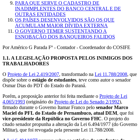
PARA QUE SERVE O CADASTRO DE
INADIMPLENTES DO BANCO CENTRAL E DE
OUTRAS ENTIDADES
OS PAÍSES DESENVOLVIDOS SÃO OS QUE
ACUMULAM MAIOR DÍVIDA EXTERNA
O GOVERNO TEMER SUSTENTANDO A
ESNOBAÇÃO DOS BANQUEIROS FALIDOS
Por Américo G Parada Fº - Contador - Coordenador do COSIFE
1.1.
A LEGISLAÇÃO PROPOSTA PELOS INIMIGOS DOS
TRABALHADORES
O
Projeto de Lei 2.419/2007
, transformado na
Lei 11.788/2008
, que
dispõe sobre o
estágio de estudantes
, teve como autor o senador
Osmar Dias do PDT do Estado do Paraná.
Porém, a proposição anterior foi feita mediante o
Projeto de Lei
4.065/1993
(originário do
Projeto de Lei do Senado 2/1992
),
firmado durante o Governo Itamar Franco pelo
senador Marco
Maciel do PFL do Estado de Pernambuco, atual DEM
, que foi
vice-presidente da República no Governo FHC
. O projeto do
citado senador propunha a alteração da Lei 6.494/1977 (do Governo
Militar), que foi revogada pela presente Lei 11.788/2008.