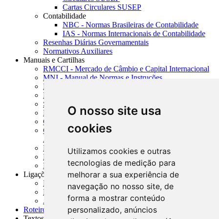
Cartas Circulares SUSEP
Contabilidade
NBC - Normas Brasileiras de Contabilidade
IAS - Normas Internacionais de Contabilidade
Resenhas Diárias Governamentais
Normativos Auxiliares
Manuais e Cartilhas
RMCCI - Mercado de Câmbio e Capital Internacional
MNI - Manual de Normas e Instruções
MTVM - Manual de Títulos e Valores Mobiliários
MCR - Manual de Crédito Rural
SISORF - Manual de Organização do SFN
O nosso site usa
MASUP - Manual de Supervisão Bancária
CADOC - Catálogo de Documentos
cookies
CNAE-CONCLA - Classificação Nacional de
Atividades Econômicas
PMF - Cartilhas do BCB
Utilizamos cookies e outras
Manuais Auxiliares do BCB e Cosif-e
tecnologias de medição para
Resenhas Diárias Governamentais
melhorar a sua experiência de
Ligações Externas
Links Úteis
navegação no nosso site, de
Presidência da República
forma a mostrar conteúdo
Agências Nacionais Reguladoras
personalizado, anúncios
Roteiros para Estudos
Textos