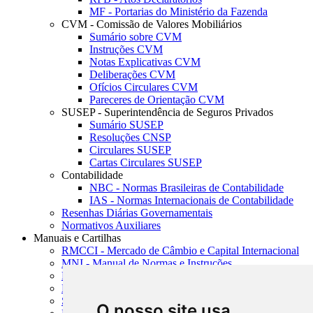
MF - Portarias do Ministério da Fazenda
CVM - Comissão de Valores Mobiliários
Sumário sobre CVM
Instruções CVM
Notas Explicativas CVM
Deliberações CVM
Ofícios Circulares CVM
Pareceres de Orientação CVM
SUSEP - Superintendência de Seguros Privados
Sumário SUSEP
Resoluções CNSP
Circulares SUSEP
Cartas Circulares SUSEP
Contabilidade
NBC - Normas Brasileiras de Contabilidade
IAS - Normas Internacionais de Contabilidade
Resenhas Diárias Governamentais
Normativos Auxiliares
Manuais e Cartilhas
RMCCI - Mercado de Câmbio e Capital Internacional
MNI - Manual de Normas e Instruções
MTVM - Manual de Títulos e Valores Mobiliários
MCR - Manual de Crédito Rural
SISORF - Manual de Organização do SFN
O nosso site usa