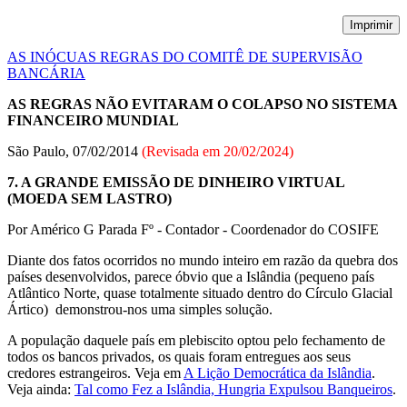
Imprimir
AS INÓCUAS REGRAS DO COMITÊ DE SUPERVISÃO
BANCÁRIA
AS REGRAS NÃO EVITARAM O COLAPSO NO SISTEMA
FINANCEIRO MUNDIAL
São Paulo, 07/02/2014
(Revisada em
20/02/2024
)
7. A GRANDE EMISSÃO DE DINHEIRO VIRTUAL
(MOEDA SEM LASTRO)
Por Américo G Parada Fº - Contador - Coordenador do COSIFE
Diante dos fatos ocorridos no mundo inteiro em razão da quebra dos
países desenvolvidos, parece óbvio que a Islândia (pequeno país
Atlântico Norte, quase totalmente situado dentro do Círculo Glacial
Ártico) demonstrou-nos uma simples solução.
A população daquele país em plebiscito optou pelo fechamento de
todos os bancos privados, os quais foram entregues aos seus
credores estrangeiros. Veja em
A Lição Democrática da Islândia
.
Veja ainda:
Tal como Fez a Islândia, Hungria Expulsou Banqueiros
.