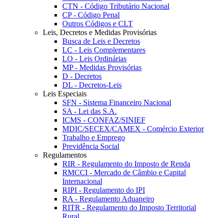
CTN - Código Tributário Nacional
CP - Código Penal
Outros Códigos e CLT
Leis, Decretos e Medidas Provisórias
Busca de Leis e Decretos
LC - Leis Complementares
LO - Leis Ordinárias
MP - Medidas Provisórias
D - Decretos
DL - Decretos-Leis
Leis Especiais
SFN - Sistema Financeiro Nacional
SA - Lei das S.A.
ICMS - CONFAZ/SINIEF
MDIC/SECEX/CAMEX - Comércio Exterior
Trabalho e Emprego
Previdência Social
Regulamentos
RIR - Regulamento do Imposto de Renda
RMCCI - Mercado de Câmbio e Capital
Internacional
RIPI - Regulamento do IPI
RA - Regulamento Aduaneiro
RITR - Regulamento do Imposto Territorial
Rural