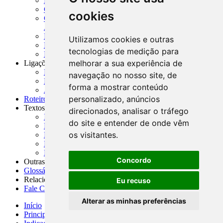
MASUP - Manual de Supervisão Bancária
CADOC - Catálogo de Documentos
cookies
CNAE-CONCLA - Classificação Nacional de
Atividades Econômicas
PMF - Cartilhas do BCB
Utilizamos cookies e outras
Manuais Auxiliares do BCB e Cosif-e
tecnologias de medição para
Resenhas Diárias Governamentais
melhorar a sua experiência de
Ligações Externas
Links Úteis
navegação no nosso site, de
Presidência da República
forma a mostrar conteúdo
Agências Nacionais Reguladoras
personalizado, anúncios
Roteiros para Estudos
Textos
direcionados, analisar o tráfego
Índice de Textos
do site e entender de onde vêm
Editorial
os visitantes.
Monografias
Na Imprensa
Fórum de Discussão
Concordo
Outras ferramentas
Glossário
Relacionamento
Eu recuso
Fale Conosco
Alterar as minhas preferências
Início
Principais notícias