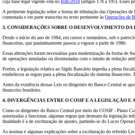
cuja base legal vigente está no
RIR/2018
(artigos 178 a 195). Esses pr
A pertinente legislação sobre a forma de tributação das Operações de
comentada e em parte transcrita no texto pertinente às
Operações de
3.
CONSIDERAÇÕES SOBRE O DESENVOLVIMENTO DA 
Desde o início do ano de 1984, em cursos e seminários, sob o patrocín
financeiras, que paulatinamente passou a vigorar a partir de 1986.
Essas alterações foram necessárias para modernização da forma de fisca
de operações simuladas ou dissimuladas com o intuito de redução artifi
Porém, a legislação relativa ao Sigilo Bancário impedia a plena fis
estabeleceu as regras para a plena fiscalização do sistema financeiro
Antes da existência dessas Leis os dirigentes do Banco Central se ap
financeiro brasileiro.
4.
DIVERGÊNCIAS ENTRE O COSIF E A LEGISLAÇÃO E
Como os dirigentes do Banco Central por meio do COSIF - Plano Contá
autorizadas a funcionar, algumas regras que destoam da legislação tr
finalidade é a de escrituração de ajustes, partindo-se do Lucro Opera
As normas e algumas explicações sobre a escrituração do referido L