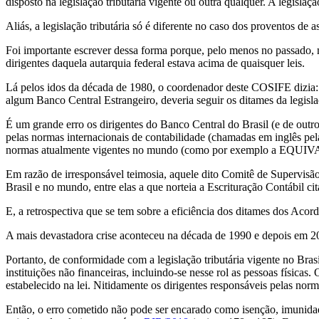
disposto na legislação tributária vigente ou outra qualquer. A legislação
Aliás, a legislação tributária só é diferente no caso dos proventos de 
Foi importante escrever dessa forma porque, pelo menos no passado, m
dirigentes daquela autarquia federal estava acima de quaisquer leis.
Lá pelos idos da década de 1980, o coordenador deste COSIFE dizia:
algum Banco Central Estrangeiro, deveria seguir os ditames da legislaç
É um grande erro os dirigentes do Banco Central do Brasil (e de outr
pelas normas internacionais de contabilidade (chamadas em inglês pel
normas atualmente vigentes no mundo (como por exemplo a EQ
Em razão de irresponsável teimosia, aquele dito Comitê de Supervisão
Brasil e no mundo, entre elas a que norteia a Escrituração Contábil cit
E, a retrospectiva que se tem sobre a eficiência dos ditames dos Acor
A mais devastadora crise aconteceu na década de 1990 e depois em 
Portanto, de conformidade com a legislação tributária vigente no Bra
instituições não financeiras, incluindo-se nesse rol as pessoas física
estabelecido na lei. Nitidamente os dirigentes responsáveis pelas no
Então, o erro cometido não pode ser encarado como isenção, imunidade 