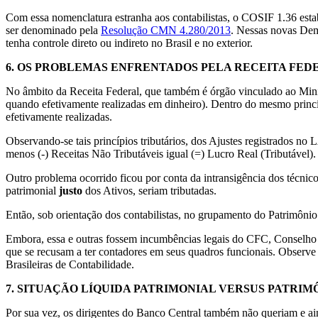
Com essa nomenclatura estranha aos contabilistas, o COSIF 1.36 est
ser denominado pela
Resolução CMN 4.280/2013
. Nessas novas Demo
tenha controle direto ou indireto no Brasil e no exterior.
6.
OS PROBLEMAS ENFRENTADOS PELA RECEITA FED
No âmbito da Receita Federal, que também é órgão vinculado ao Ministé
quando efetivamente realizadas em dinheiro). Dentro do mesmo princíp
efetivamente realizadas.
Observando-se tais princípios tributários, dos Ajustes registrados
menos (-) Receitas Não Tributáveis igual (=) Lucro Real (Tributável).
Outro problema ocorrido ficou por conta da intransigência dos técnic
patrimonial
justo
dos Ativos, seriam tributadas.
Então, sob orientação dos contabilistas, no grupamento do Patrimônio
Embora, essa e outras fossem incumbências legais do CFC, Conselho F
que se recusam a ter contadores em seus quadros funcionais. Observe
Brasileiras de Contabilidade.
7.
SITUAÇÃO LÍQUIDA PATRIMONIAL VERSUS PATRIM
Por sua vez, os dirigentes do Banco Central também não queriam e ai