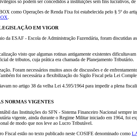
ivilégios só podem ser concedidos a instituições sem fins lucrativos, de
 BOX como Operações de Renda Fixa foi estabelecida pelo § 5º do artig
 BOX
.
LEGISLAÇÃO EM VIGOR
io da ESAF - Escola de Administração Fazendária, foram discutidas as n
lização visto que algumas rotinas antigamente existentes dificultavam a
cial de tributos, cuja prática era chamada de Planejamento Tributário.
calização. Foram necessários muitos anos de discussões e de enfrentame
. Também foi necessária a flexibilização do Sigilo Fiscal pela Lei Comp
oiavam no artigo 38 da velha Lei 4.595/1964 para impedir a plena fisc
 AS NORMAS VIGENTES
bil das Instituições do SFN - Sistema Financeiro Nacional sempre imp
ibutária vigente, ainda durante o Regime Militar iniciado em 1964, fo
cional de modo que nos leve ao Lucro Tributável.
ivro Fiscal estão no texto publicado neste COSIFE denominado como
L