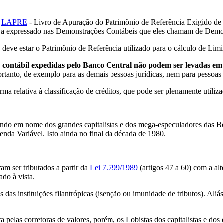
o
LAPRE
- Livro de Apuração do Patrimônio de Referência Exigido de m
eja expressado nas Demonstrações Contábeis que eles chamam de Demon
eve estar o Patrimônio de Referência utilizado para o cálculo de Limi
 contábil expedidas pelo Banco Central não podem ser levadas em
tanto, de exemplo para as demais pessoas jurídicas, nem para pessoas f
 relativa à classificação de créditos, que pode ser plenamente utilizad
agindo em nome dos grandes capitalistas e dos mega-especuladores das 
da Variável. Isto ainda no final da década de 1980.
am ser tributados a partir da
Lei 7.799/1989
(artigos 47 a 60) com a alt
ado à vista.
ios das instituições filantrópicas (isenção ou imunidade de tributos). Ali
ta pelas corretoras de valores, porém, os Lobistas dos capitalistas e d