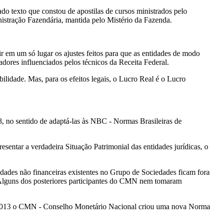
o texto que constou de apostilas de cursos ministrados pelo
istração Fazendária, mantida pelo Mistério da Fazenda.
 em um só lugar os ajustes feitos para que as entidades de modo
adores influenciados pelos técnicos da Receita Federal.
idade. Mas, para os efeitos legais, o Lucro Real é o Lucro
, no sentido de adaptá-las às NBC - Normas Brasileiras de
entar a verdadeira Situação Patrimonial das entidades jurídicas, o
dades não financeiras existentes no Grupo de Sociedades ficam fora
 Alguns dos posteriores participantes do CMN nem tomaram
em 2013 o CMN - Conselho Monetário Nacional criou uma nova Norma