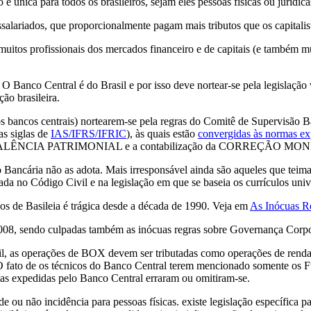
 é única para todos os brasileiros, sejam eles pessoas físicas ou jurídica
assalariados, que proporcionalmente pagam mais tributos que os capitalis
uitos profissionais dos mercados financeiro e de capitais (e também m
 O Banco Central é do Brasil e por isso deve nortear-se pela legisla
ão brasileira.
os bancos centrais) nortearem-se pela regras do Comitê de Supervisão Ba
as siglas de
IAS/IFRS/IFRIC
), às quais estão
convergidas às normas e
UIVALÊNCIA PATRIMONIAL e a contabilização da CORREÇÃO MONET
 Bancária não as adota. Mais irresponsável ainda são aqueles que teim
ada no Código Civil e na legislação em que se baseia os currículos unive
dos de Basileia é trágica desde a década de 1990. Veja em
As Inócuas Re
2008, sendo culpadas também as inócuas regras sobre Governança Corp
sil, as operações de BOX devem ser tributadas como operações de renda 
s. O fato de os técnicos do Banco Central terem mencionado somente os F
rmas expedidas pelo Banco Central erraram ou omitiram-se.
ou não incidência para pessoas físicas. existe legislação específica p