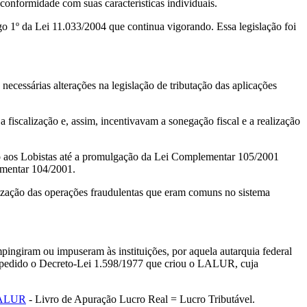
 conformidade com suas características individuais.
o 1º da Lei 11.033/2004 que continua vigorando. Essa legislação foi
ecessárias alterações na legislação de tributação das aplicações
 fiscalização e, assim, incentivavam a sonegação fiscal e a realização
nto aos Lobistas até a promulgação da Lei Complementar 105/2001
lementar 104/2001.
alização das operações fraudulentas que eram comuns no sistema
ingiram ou impuseram às instituições, por aquela autarquia federal
i expedido o Decreto-Lei 1.598/1977 que criou o LALUR, cuja
ALUR
- Livro de Apuração Lucro Real = Lucro Tributável.