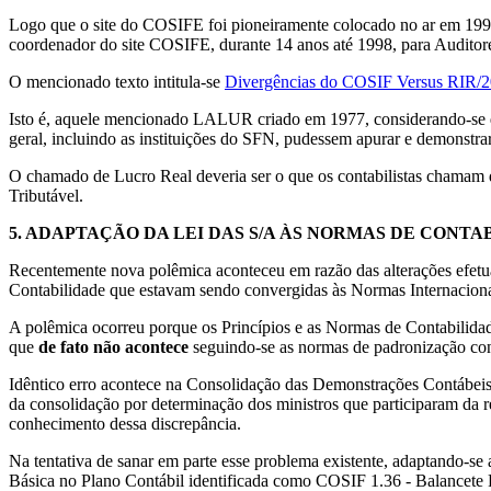
Logo que o site do COSIFE foi pioneiramente colocado no ar em 1999,
coordenador do site COSIFE, durante 14 anos até 1998, para Auditore
O mencionado texto intitula-se
Divergências do COSIF Versus RIR/2
Isto é, aquele mencionado LALUR criado em 1977, considerando-se que
geral, incluindo as instituições do SFN, pudessem apurar e demonstrar
O chamado de Lucro Real deveria ser o que os contabilistas chamam d
Tributável.
5.
ADAPTAÇÃO DA LEI DAS S/A ÀS NORMAS DE CONTA
Recentemente nova polêmica aconteceu em razão das alterações efetua
Contabilidade que estavam sendo convergidas às Normas Internaciona
A polêmica ocorreu porque os Princípios e as Normas de Contabilidade
que
de fato não acontece
seguindo-se as normas de padronização con
Idêntico erro acontece na Consolidação das Demonstrações Contábeis 
da consolidação por determinação dos ministros que participaram d
conhecimento dessa discrepância.
Na tentativa de sanar em parte esse problema existente, adaptando
Básica no Plano Contábil identificada como COSIF 1.36 - Balancete 