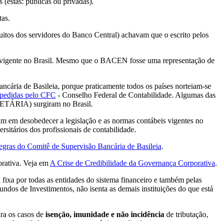
s (estas: públicas ou privadas).
tas.
uitos dos servidores do Banco Central) achavam que o escrito pelos
ção vigente no Brasil. Mesmo que o BACEN fosse uma representação de
ncária de Basileia, porque praticamente todos os países norteiam-se
xpedidas pelo CFC
- Conselho Federal de Contabilidade. Algumas das
ÁRIA) surgiram no Brasil.
am em desobedecer a legislação e as normas contábeis vigentes no
rsitários dos profissionais de contabilidade.
gras do Comitê de Supervisão Bancária de Basileia
.
orativa. Veja em
A Crise de Credibilidade da Governança Corporativa
.
fixa por todas as entidades do sistema financeiro e também pelas
undos de Investimentos, não isenta as demais instituições do que está
ara os casos de
isenção, imunidade e não incidência
de tributação,