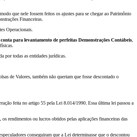
odo que nele fossem feitos os ajustes para se chegar ao Patrimônio
strações Financeiras.
tes Operacionais.
 conta para levantamento de perfeitas Demonstrações Contábeis
,
ísicas.
a por todas as entidades jurídicas.
Bolsas de Valores, também não queriam que fosse descontado o
eração feita no artigo 55 pela Lei 8.014/1990. Essa última lei passou a
ás, os rendimentos ou lucros obtidos pelas aplicações financeiras das
os especuladores conseguiram que a Lei determinasse que o descontou