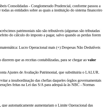
tábeis Consolidadas - Conglomerado Prudencial, conforme passou a
das as entidades sobre as quais a instituição do sistema financeiro
créscimos patrimoniais não são tributáveis (algumas são tributadas
efeito do cálculo do imposto a pagar, salvo quando as perdas forem
o matemática: Lucro Operacional mais (+) Despesas Não Dedutíveis
 dizerem que as receitas contabilizadas, para se chegar ao
valor
conta Ajustes de Avaliação Patrimonial, que substituiria o LALUR.
vitar a insubordinação das chefias daqueles órgãos governamentais
terações feitas na Lei das S/A para adequá-la às NBC - Normas
is, que automaticamente aumentariam o Limite Operacional das