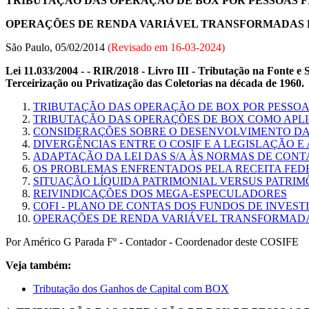
TRIBUTAÇÃO DAS OPERAÇÃO DE BOX POR PESSOAS F
OPERAÇÕES DE RENDA VARIÁVEL TRANSFORMADAS 
São Paulo, 05/02/2014
(Revisado em
16-03-2024
)
Lei 11.033/2004 - - RIR/2018 - Livro III - Tributação na Fonte 
Terceirização ou Privatização das Coletorias na década de 1960.
TRIBUTAÇÃO DAS OPERAÇÃO DE BOX POR PESSOAS
TRIBUTAÇÃO DAS OPERAÇÕES DE BOX COMO APLI
CONSIDERAÇÕES SOBRE O DESENVOLVIMENTO DA
DIVERGÊNCIAS ENTRE O COSIF E A LEGISLAÇÃO E
ADAPTAÇÃO DA LEI DAS S/A ÀS NORMAS DE CONT
OS PROBLEMAS ENFRENTADOS PELA RECEITA FED
SITUAÇÃO LÍQUIDA PATRIMONIAL VERSUS PATRIM
REIVINDICAÇÕES DOS MEGA-ESPECULADORES
COFI - PLANO DE CONTAS DOS FUNDOS DE INVES
OPERAÇÕES DE RENDA VARIÁVEL TRANSFORMADA
Por Américo G Parada Fº - Contador - Coordenador deste COSIFE
Veja também:
Tributação dos Ganhos de Capital com BOX