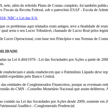
 nele, além do referido Plano de Contas completo, foi também publicad
s Fiscais da Receita Federal, sob o patrocínio ESAF - Escola de Admin
018, NBC e Lei das S/A
.
 os problemas aqui relatados eram antigos, teve a finalidade de reunir
 qual seria o seu Lucro Tributável, chamado de Lucro Real pelos legisl
e Lucro Operacional, com base nos Princípios e nas Normas de Contabil
BILIDADE
das na Lei 6.404/1976 - Lei das Sociedades por Ações a partir de 2008
is.
 estabeleciam e ainda estabelecem que o Patrimônio Líquido deve repres
tábil expedidas pelo Banco Central.
das entidades de Conglomerados Financeiros, porque as eventuais enti
a reunião do CMN - Conselho Monetário Nacional que assim deliberou.
-se ao contido na Lei das Sociedades por Ações desde 2009, somente 
Patrimonial Analítico - Conglomerado Prudencial.