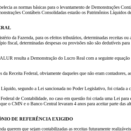
abelecia as normas básicas para o levantamento de Demonstrações Con
nstrações Contábeis Consolidadas estarão os Patrimônios Líquidos de to
ERAL
rio da Fazenda, para os efeitos tributários, determinadas receitas ou a
io fiscal, determinadas despesas ou provisões não são dedutíveis para 
 no LALUR resulta a Demonstração do Lucro Real com a seguinte equaçã
os da Receita Federal, obviamente daqueles que não eram contadores, ao
 Líquido, segundo a Lei sancionada no Poder Legislativo, foi criada a 
ederal de Contabilidade, no caso em questão foi criada uma Lei para e
 que o CMN e o Banco Central levaram 4 anos para aceitar parte das al
ÔNIO DE REFERÊNCIA EXIGIDO
nda querem que sejam contabilizadas as receitas futuramente realizáve