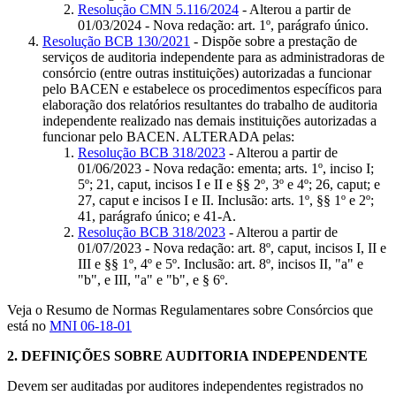
Resolução CMN 5.116/2024
- Alterou a partir de
01/03/2024 - Nova redação: art. 1º, parágrafo único.
Resolução BCB 130/2021
- Dispõe sobre a prestação de
serviços de auditoria independente para as administradoras de
consórcio (entre outras instituições) autorizadas a funcionar
pelo BACEN e estabelece os procedimentos específicos para
elaboração dos relatórios resultantes do trabalho de auditoria
independente realizado nas demais instituições autorizadas a
funcionar pelo BACEN. ALTERADA pelas:
Resolução BCB 318/2023
- Alterou a partir de
01/06/2023 - Nova redação: ementa; arts. 1º, inciso I;
5º; 21, caput, incisos I e II e §§ 2º, 3º e 4º; 26, caput; e
27, caput e incisos I e II. Inclusão: arts. 1º, §§ 1º e 2º;
41, parágrafo único; e 41-A.
Resolução BCB 318/2023
- Alterou a partir de
01/07/2023 - Nova redação: art. 8º, caput, incisos I, II e
III e §§ 1º, 4º e 5º. Inclusão: art. 8º, incisos II, "a" e
"b", e III, "a" e "b", e § 6º.
Veja o Resumo de Normas Regulamentares sobre Consórcios que
está no
MNI 06-18-01
2.
DEFINIÇÕES SOBRE AUDITORIA INDEPENDENTE
Devem ser auditadas por auditores independentes registrados no