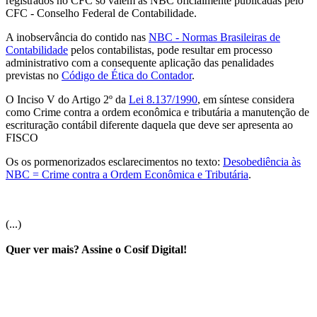
registrados no CFC só valem as NBC oficialmente publicadas pelo
CFC - Conselho Federal de Contabilidade.
A inobservância do contido nas
NBC - Normas Brasileiras de
Contabilidade
pelos contabilistas, pode resultar em processo
administrativo com a consequente aplicação das penalidades
previstas no
Código de Ética do Contador
.
O Inciso V do Artigo 2º da
Lei 8.137/1990
, em síntese considera
como Crime contra a ordem econômica e tributária a manutenção de
escrituração contábil diferente daquela que deve ser apresenta ao
FISCO
Os os pormenorizados esclarecimentos no texto:
Desobediência às
NBC = Crime contra a Ordem Econômica e Tributária
.
(...)
Quer ver mais? Assine o Cosif Digital!