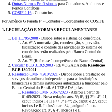
Outras Normas Profissionais
para Contadores, Auditores e
Peritos Contábeis
COSIF 2.16
- Consórcios
Por Américo G Parada Fº - Contador - Coordenador do COSIFE
1.
LEGISLAÇÃO E NORMAS REGULAMENTARES
Lei 11.795/2008
- Dispõe sobre o sistema de consórcios.
Art. 6º A normatização, coordenação, supervisão,
fiscalização e controle das atividades do sistema de
consórcios serão realizados pelo Banco Central do
Brasil.
Art. 7º (Refere-se à competência do Banco Central)
Circular BCB 3.192/2003
- REVOGADA pela
Resolução
BCB 130/2021
Resolução CMN 4.910/2021
- Dispõe sobre a prestação de
serviços de auditoria independente para as instituições
financeiras e demais instituições autorizadas a funcionar pelo
Banco Central do Brasil. ALTERADA pelas:
Resolução CMN 5.067/2023
- Alterou a partir de
01/05/2023 - Nova redação: arts. 5º; 8º, §§ 2º e 4º; 21,
caput, incisos I e II e §§ 3º e 4º; 26, caput; e 27, caput,
incisos I e II. Inclusão: art. 34, parágrafo único.
Revogação: art. 8º, § 4º, incisos I e II.