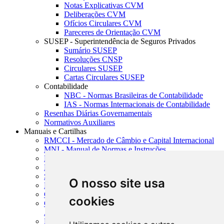
Notas Explicativas CVM
Deliberações CVM
Ofícios Circulares CVM
Pareceres de Orientação CVM
SUSEP - Superintendência de Seguros Privados
Sumário SUSEP
Resoluções CNSP
Circulares SUSEP
Cartas Circulares SUSEP
Contabilidade
NBC - Normas Brasileiras de Contabilidade
IAS - Normas Internacionais de Contabilidade
Resenhas Diárias Governamentais
Normativos Auxiliares
Manuais e Cartilhas
RMCCI - Mercado de Câmbio e Capital Internacional
MNI - Manual de Normas e Instruções
MTVM - Manual de Títulos e Valores Mobiliários
MCR - Manual de Crédito Rural
SISORF - Manual de Organização do SFN
O nosso site usa
MASUP - Manual de Supervisão Bancária
CADOC - Catálogo de Documentos
cookies
CNAE-CONCLA - Classificação Nacional de
Atividades Econômicas
PMF - Cartilhas do BCB