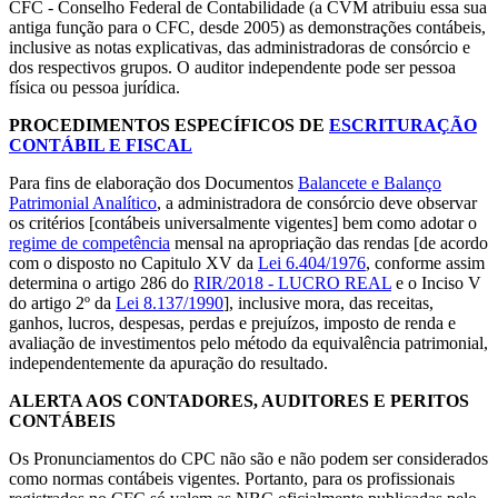
CFC - Conselho Federal de Contabilidade (a CVM atribuiu essa sua
antiga função para o CFC, desde 2005) as demonstrações contábeis,
inclusive as notas explicativas, das administradoras de consórcio e
dos respectivos grupos. O auditor independente pode ser pessoa
física ou pessoa jurídica.
PROCEDIMENTOS ESPECÍFICOS DE
ESCRITURAÇÃO
CONTÁBIL E FISCAL
Para fins de elaboração dos Documentos
Balancete e Balanço
Patrimonial Analítico
, a administradora de consórcio deve observar
os critérios [contábeis universalmente vigentes] bem como adotar o
regime de competência
mensal na apropriação das rendas [de acordo
com o disposto no Capitulo XV da
Lei 6.404/1976
, conforme assim
determina o artigo 286 do
RIR/2018 - LUCRO REAL
e o Inciso V
do artigo 2º da
Lei 8.137/1990
], inclusive mora, das receitas,
ganhos, lucros, despesas, perdas e prejuízos, imposto de renda e
avaliação de investimentos pelo método da equivalência patrimonial,
independentemente da apuração do resultado.
ALERTA AOS CONTADORES, AUDITORES E PERITOS
CONTÁBEIS
Os Pronunciamentos do CPC não são e não podem ser considerados
como normas contábeis vigentes. Portanto, para os profissionais