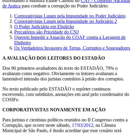
enfrentando a Ministra Eliane Calmon do
CNJ – Conselho Nacional
de Justiça
para combate a corrupção no Poder Judiciário:
Corporativistas Lutam pela Impunidade no Poder Judiciário
Corporativistas Lutam pela Impunidade no Judiciário 2
O Poder Judiciário em Ebulição
Precatórios são Prioridade do CNJ
Querem Impedir a Atuação do COAF contra a Lavagem de
Dinheiro
Os Verdadeiros Invasores de Terras, Corruptos e Sonegadores
A AVALIAÇÃO DOS LEITORES DO ESTADÃO
Dos 90 primeiros avaliadores do texto do ESTADÃO, 79% o
avaliaram como negativo. Obviamente os leitores avaliaram a
lamentável intensão dos juristas contrários à prisão dos corruptos.
No texto publicado pelo ESTADÃO o repórter continuou
escrevendo, com subtítulos, anotações em azul pelo coordenador do
COSIFe.
CORPORATIVISTAS NOVAMENTE EM AÇÃO
Para juristas e cientistas políticos reunidos no II Congresso contra a
Corrupção, que ocorre neste sábado,
17/03/2012
, na Câmara
Municipal de São Paulo, é ilusão acreditar que esse cenário será