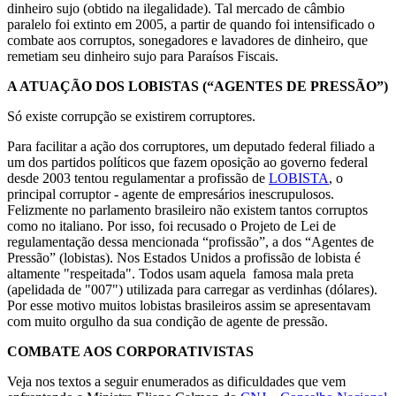
dinheiro sujo (obtido na ilegalidade). Tal mercado de câmbio
paralelo foi extinto em 2005, a partir de quando foi intensificado o
combate aos corruptos, sonegadores e lavadores de dinheiro, que
remetiam seu dinheiro sujo para Paraísos Fiscais.
A ATUAÇÃO DOS LOBISTAS (“AGENTES DE PRESSÃO”)
Só existe corrupção se existirem corruptores.
Para facilitar a ação dos corruptores, um deputado federal filiado a
um dos partidos políticos que fazem oposição ao governo federal
desde 2003 tentou regulamentar a profissão de
LOBISTA
, o
principal corruptor - agente de empresários inescrupulosos.
Felizmente no parlamento brasileiro não existem tantos corruptos
como no italiano. Por isso, foi recusado o Projeto de Lei de
regulamentação dessa mencionada “profissão”, a dos “Agentes de
Pressão” (lobistas). Nos Estados Unidos a profissão de lobista é
altamente "respeitada". Todos usam aquela famosa mala preta
(apelidada de "007") utilizada para carregar as verdinhas (dólares).
Por esse motivo muitos lobistas brasileiros assim se apresentavam
com muito orgulho da sua condição de agente de pressão.
COMBATE AOS CORPORATIVISTAS
Veja nos textos a seguir enumerados as dificuldades que vem