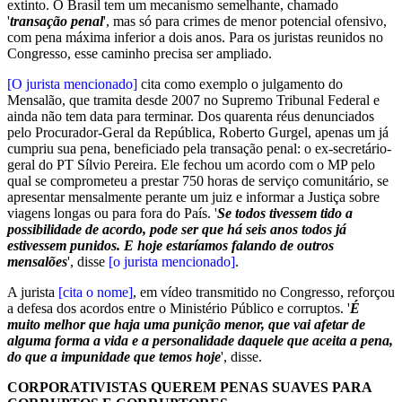
extinto. O Brasil tem um mecanismo semelhante, chamado
'
transação penal
', mas só para crimes de menor potencial ofensivo,
com pena máxima inferior a dois anos. Para os juristas reunidos no
Congresso, esse caminho precisa ser ampliado.
[O jurista mencionado]
cita como exemplo o julgamento do
Mensalão, que tramita desde 2007 no Supremo Tribunal Federal e
ainda não tem data para terminar. Dos quarenta réus denunciados
pelo Procurador-Geral da República, Roberto Gurgel, apenas um já
cumpriu sua pena, beneficiado pela transação penal: o ex-secretário-
geral do PT Sílvio Pereira. Ele fechou um acordo com o MP pelo
qual se comprometeu a prestar 750 horas de serviço comunitário, se
apresentar mensalmente perante um juiz e informar a Justiça sobre
viagens longas ou para fora do País. '
Se todos tivessem tido a
possibilidade de acordo, pode ser que há seis anos todos já
estivessem punidos. E hoje estaríamos falando de outros
mensalões
', disse
[o jurista mencionado]
.
A jurista
[cita o nome]
, em vídeo transmitido no Congresso, reforçou
a defesa dos acordos entre o Ministério Público e corruptos. '
É
muito melhor que haja uma punição menor, que vai afetar de
alguma forma a vida e a personalidade daquele que aceita a pena,
do que a impunidade que temos hoje
', disse.
CORPORATIVISTAS QUEREM PENAS SUAVES PARA