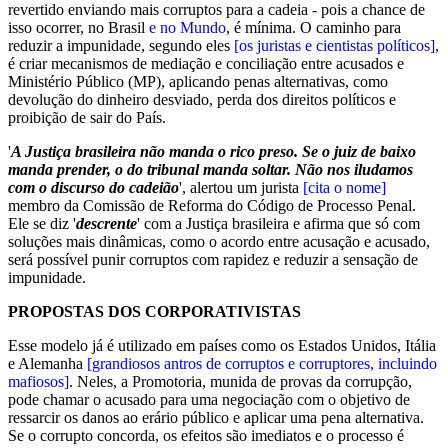
revertido enviando mais corruptos para a cadeia - pois a chance de
isso ocorrer, no Brasil
e no Mundo
, é mínima. O caminho para
reduzir a impunidade, segundo eles
[os juristas e cientistas políticos]
,
é criar mecanismos de mediação e conciliação entre acusados e
Ministério Público (MP), aplicando penas alternativas, como
devolução do dinheiro desviado, perda dos direitos políticos e
proibição de sair do País.
'
A Justiça brasileira não manda o rico preso. Se o juiz de baixo
manda prender, o do tribunal manda soltar. Não nos iludamos
com o discurso do cadeião
', alertou um jurista
[cita o nome]
membro da Comissão de Reforma do Código de Processo Penal.
Ele se diz '
descrente
' com a Justiça brasileira e afirma que só com
soluções mais dinâmicas, como o acordo entre acusação e acusado,
será possível punir corruptos com rapidez e reduzir a sensação de
impunidade.
PROPOSTAS DOS CORPORATIVISTAS
Esse modelo já é utilizado em países como os Estados Unidos, Itália
e Alemanha
[grandiosos antros de corruptos e corruptores, incluindo
mafiosos]
. Neles, a Promotoria, munida de provas da corrupção,
pode chamar o acusado para uma negociação com o objetivo de
ressarcir os danos ao erário público e aplicar uma pena alternativa.
Se o corrupto concorda, os efeitos são imediatos e o processo é