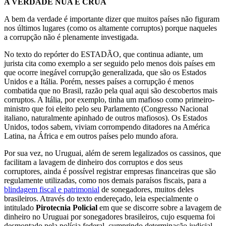
A VERDADE NUA E CRUA
A bem da verdade é importante dizer que muitos países não figuram
nos últimos lugares (como os altamente corruptos) porque naqueles
a corrupção não é plenamente investigada.
No texto do repórter do ESTADÃO, que continua adiante, um
jurista cita como exemplo a ser seguido pelo menos dois países em
que ocorre inegável corrupção generalizada, que são os Estados
Unidos e a Itália. Porém, nesses países a corrupção é menos
combatida que no Brasil, razão pela qual aqui são descobertos mais
corruptos. A Itália, por exemplo, tinha um mafioso como primeiro-
ministro que foi eleito pelo seu Parlamento (Congresso Nacional
italiano, naturalmente apinhado de outros mafiosos). Os Estados
Unidos, todos sabem, viviam corrompendo ditadores na América
Latina, na África e em outros países pelo mundo afora.
Por sua vez, no Uruguai, além de serem legalizados os cassinos, que
facilitam a lavagem de dinheiro dos corruptos e dos seus
corruptores, ainda é possível registrar empresas financeiras que são
regulamente utilizadas, como nos demais paraísos fiscais, para a
blindagem fiscal e patrimonial
de sonegadores, muitos deles
brasileiros. Através do texto endereçado, leia especialmente o
intitulado
Pirotecnia Policial
em que se discorre sobre a lavagem de
dinheiro no Uruguai por sonegadores brasileiros, cujo esquema foi
desmontado pela polícia federal, cumprindo determinação judicial,