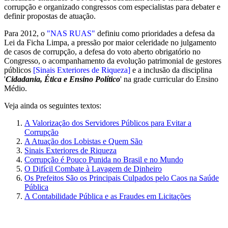
corrupção e organizado congressos com especialistas para debater e
definir propostas de atuação.
Para 2012, o
"NAS RUAS"
definiu como prioridades a defesa da
Lei da Ficha Limpa, a pressão por maior celeridade no julgamento
de casos de corrupção, a defesa do voto aberto obrigatório no
Congresso, o acompanhamento da evolução patrimonial de gestores
públicos
[Sinais Exteriores de Riqueza]
e a inclusão da disciplina
'
Cidadania, Ética e Ensino Político
' na grade curricular do Ensino
Médio.
Veja ainda os seguintes textos:
A Valorização dos Servidores Públicos para Evitar a
Corrupção
A Atuação dos Lobistas e Quem São
Sinais Exteriores de Riqueza
Corrupção é Pouco Punida no Brasil e no Mundo
O Difícil Combate à Lavagem de Dinheiro
Os Prefeitos São os Principais Culpados pelo Caos na Saúde
Pública
A Contabilidade Pública e as Fraudes em Licitações