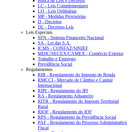
Busca de Leis e Decretos
LC - Leis Complementares
LO - Leis Ordinárias
MP - Medidas Provisórias
D - Decretos
DL - Decretos-Leis
Leis Especiais
SFN - Sistema Financeiro Nacional
SA - Lei das S.A.
ICMS - CONFAZ/SINIEF
MDIC/SECEX/CAMEX - Comércio Exterior
Trabalho e Emprego
Previdência Social
Regulamentos
RIR - Regulamento do Imposto de Renda
RMCCI - Mercado de Câmbio e Capital
Internacional
RIPI - Regulamento do IPI
RA - Regulamento Aduaneiro
RITR - Regulamento do Imposto Territorial
Rural
RIOF - Regulamento do IOF
RPS - Regulamento da Previdência Social
PAF - Regulamento do Processo Administrativo
Fiscal