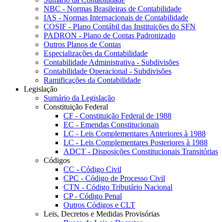
NBC - Normas Brasileiras de Contabilidade
IAS - Normas Internacionais de Contabilidade
COSIF - Plano Contábil das Instituições do SFN
PADRON - Plano de Contas Padronizado
Outros Planos de Contas
Especializações da Contabilidade
Contabilidade Administrativa - Subdivisões
Contabilidade Operacional - Subdivisões
Ramificações da Contabilidade
Legislação
Sumário da Legislação
Constituição Federal
CF - Constituição Federal de 1988
EC - Emendas Constitucionais
LC - Leis Complementares Anteriores à 1988
LC - Leis Complementares Posteriores à 1988
ADCT - Disposições Constitucionais Transitórias
Códigos
CC - Código Civil
CPC - Código de Processo Civil
CTN - Código Tributário Nacional
CP - Código Penal
Outros Códigos e CLT
Leis, Decretos e Medidas Provisórias