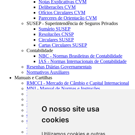
Notas Explicativas CVM
Deliberações CVM
Ofícios Circulares CVM
Pareceres de Orientação CVM
SUSEP - Superintendência de Seguros Privados
Sumário SUSEP
Resoluções CNSP
Circulares SUSEP
Cartas Circulares SUSEP
Contabilidade
NBC - Normas Brasileiras de Contabilidade
IAS - Normas Internacionais de Contabilidade
Resenhas Diárias Governamentais
Normativos Auxiliares
Manuais e Cartilhas
RMCCI - Mercado de Câmbio e Capital Internacional
MNI - Manual de Normas e Instruções
MTVM - Manual de Títulos e Valores Mobiliários
MCR - Manual de Crédito Rural
SISORF - Manual de Organização do SFN
O nosso site usa
MASUP - Manual de Supervisão Bancária
CADOC - Catálogo de Documentos
cookies
CNAE-CONCLA - Classificação Nacional de
Atividades Econômicas
PMF - Cartilhas do BCB
Utilizamos cookies e outras