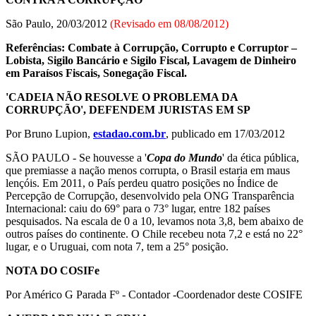
São Paulo, 20/03/2012
(Revisado em 08/08/2012)
Referências: Combate à Corrupção, Corrupto e Corruptor –
Lobista, Sigilo Bancário e Sigilo Fiscal, Lavagem de Dinheiro
em Paraísos Fiscais, Sonegação Fiscal.
'CADEIA NÃO RESOLVE O PROBLEMA DA
CORRUPÇÃO', DEFENDEM JURISTAS EM SP
Por Bruno Lupion,
estadao.com.br
, publicado em 17/03/2012
SÃO PAULO - Se houvesse a '
Copa do Mundo
' da ética pública,
que premiasse a nação menos corrupta, o Brasil estaria em maus
lençóis. Em 2011, o País perdeu quatro posições no Índice de
Percepção de Corrupção, desenvolvido pela ONG Transparência
Internacional: caiu do 69° para o 73° lugar, entre 182 países
pesquisados. Na escala de 0 a 10, levamos nota 3,8, bem abaixo de
outros países do continente. O Chile recebeu nota 7,2 e está no 22°
lugar, e o Uruguai, com nota 7, tem a 25° posição.
NOTA DO COSIFe
Por Américo G Parada Fº - Contador -Coordenador deste COSIFE