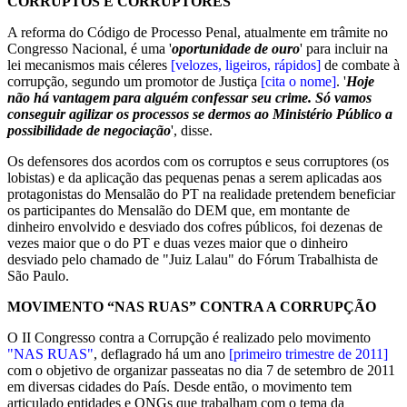
CORRUPTOS E CORRUPTORES
A reforma do Código de Processo Penal, atualmente em trâmite no
Congresso Nacional, é uma '
oportunidade de ouro
' para incluir na
lei mecanismos mais céleres
[velozes, ligeiros, rápidos]
de combate à
corrupção, segundo um promotor de Justiça
[cita o nome]
. '
Hoje
não há vantagem para alguém confessar seu crime. Só vamos
conseguir agilizar os processos se dermos ao Ministério Público a
possibilidade de negociação
', disse.
Os defensores dos acordos com os corruptos e seus corruptores (os
lobistas) e da aplicação das pequenas penas a serem aplicadas aos
protagonistas do Mensalão do PT na realidade pretendem beneficiar
os participantes do Mensalão do DEM que, em montante de
dinheiro envolvido e desviado dos cofres públicos, foi dezenas de
vezes maior que o do PT e duas vezes maior que o dinheiro
desviado pelo chamado de "Juiz Lalau" do Fórum Trabalhista de
São Paulo.
MOVIMENTO “NAS RUAS” CONTRA A CORRUPÇÃO
O II Congresso contra a Corrupção é realizado pelo movimento
"NAS RUAS"
, deflagrado há um ano
[primeiro trimestre de 2011]
com o objetivo de organizar passeatas no dia 7 de setembro de 2011
em diversas cidades do País. Desde então, o movimento tem
articulado entidades e ONGs que trabalham com o tema da