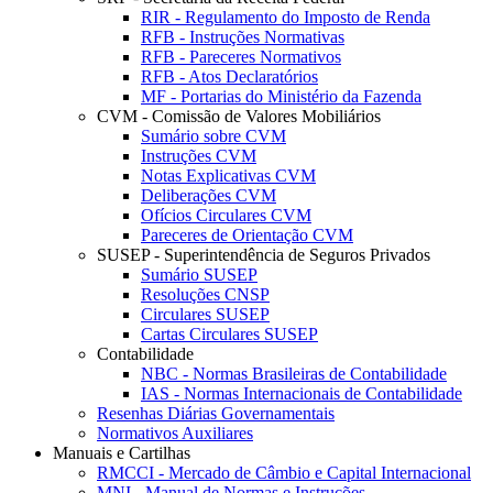
RIR - Regulamento do Imposto de Renda
RFB - Instruções Normativas
RFB - Pareceres Normativos
RFB - Atos Declaratórios
MF - Portarias do Ministério da Fazenda
CVM - Comissão de Valores Mobiliários
Sumário sobre CVM
Instruções CVM
Notas Explicativas CVM
Deliberações CVM
Ofícios Circulares CVM
Pareceres de Orientação CVM
SUSEP - Superintendência de Seguros Privados
Sumário SUSEP
Resoluções CNSP
Circulares SUSEP
Cartas Circulares SUSEP
Contabilidade
NBC - Normas Brasileiras de Contabilidade
IAS - Normas Internacionais de Contabilidade
Resenhas Diárias Governamentais
Normativos Auxiliares
Manuais e Cartilhas
RMCCI - Mercado de Câmbio e Capital Internacional
MNI - Manual de Normas e Instruções