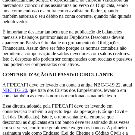
mercadoria colocou duas assinaturas no verso da Duplicata, sendo
uma como endosso e a outra como avalista ou fiador, quando
também autoriza o seu débito na conta corrente, quando não quitada
pelo devedor.
É importante destacar também que na publicação de balancetes
mensais e balanços patrimoniais as Duplicatas Descontas devem
aparecer no Passivo Circulante no grupamento de Obrigações
Financeiras. Assim deve ser feito porque as normas contábeis não
permitem a compensação de saldos devedores com saldos credores.
Isto é, despesas não podem ser compensadas com receitas e passivos
não podem ser compensados com ativos.
CONTABILIZAÇÃO NO PASSIVO CIRCULANTE
A FIPECAFI deve ter levado em conta a antiga NBC-T-19.22, atual
NBC-TG-20
, que trata dos Custos dos Empréstimos, levando em
conta também as demais normas mencionadas naquele texto.
Essa diretriz adotada pela FIPECAFI deve ter levando em
consideração também o aspecto legal da operação (Código Civil e
Lei das Duplicatas). Isto é, o representante da empresa que
descontou as duplicatas em um banco deve ter assinado duas vezes
em seu verso, conforme geralmente exigem os bancos. A primeira
assinatura vale como Endosso (Lei do Cheque e Código Civil) e a