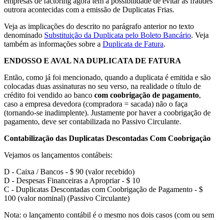
empresas de factoring agora têm a possibilidade de evitar as fraudes
outrora acontecidas com a emissão de Duplicatas Frias.
Veja as implicações do descrito no parágrafo anterior no texto
denominado
Substituição da Duplicata pelo Boleto Bancário
. Veja
também as informações sobre a
Duplicata de Fatura
.
ENDOSSO E AVAL NA DUPLICATA DE FATURA
Então, como já foi mencionado, quando a duplicata é emitida e são
colocadas duas assinaturas no seu verso, na realidade o título de
crédito foi vendido ao banco
com coobrigação de pagamento
,
caso a empresa devedora (compradora = sacada) não o faça
(tornando-se inadimplente). Justamente por haver a coobrigação de
pagamento, deve ser contabilizada no Passivo Circulante.
Contabilização das Duplicatas Descontadas Com Coobrigação
Vejamos os lançamentos contábeis:
D - Caixa / Bancos - $ 90 (valor recebido)
D - Despesas Financeiras a Apropriar - $ 10
C - Duplicatas Descontadas com Coobrigação de Pagamento - $
100 (valor nominal) (Passivo Circulante)
Nota: o lançamento contábil é o mesmo nos dois casos (com ou sem