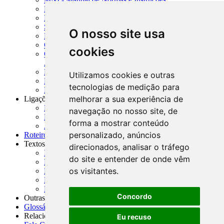
MTVM - Manual de Títulos e Valores Mobiliários
MCR - Manual de Crédito Rural
SISORF - Manual de Organização do SFN
O nosso site usa
MASUP - Manual de Supervisão Bancária
CADOC - Catálogo de Documentos
cookies
CNAE-CONCLA - Classificação Nacional de
Atividades Econômicas
PMF - Cartilhas do BCB
Utilizamos cookies e outras
Manuais Auxiliares do BCB e Cosif-e
tecnologias de medição para
Resenhas Diárias Governamentais
melhorar a sua experiência de
Ligações Externas
Links Úteis
navegação no nosso site, de
Presidência da República
forma a mostrar conteúdo
Agências Nacionais Reguladoras
personalizado, anúncios
Roteiros para Estudos
Textos
direcionados, analisar o tráfego
Índice de Textos
do site e entender de onde vêm
Editorial
os visitantes.
Monografias
Na Imprensa
Fórum de Discussão
Concordo
Outras ferramentas
Glossário
Relacionamento
Eu recuso