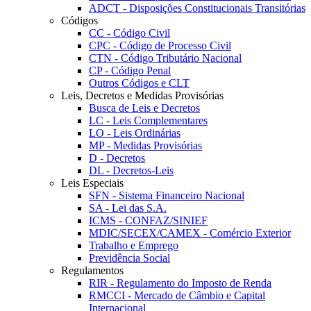
ADCT - Disposições Constitucionais Transitórias
Códigos
CC - Código Civil
CPC - Código de Processo Civil
CTN - Código Tributário Nacional
CP - Código Penal
Outros Códigos e CLT
Leis, Decretos e Medidas Provisórias
Busca de Leis e Decretos
LC - Leis Complementares
LO - Leis Ordinárias
MP - Medidas Provisórias
D - Decretos
DL - Decretos-Leis
Leis Especiais
SFN - Sistema Financeiro Nacional
SA - Lei das S.A.
ICMS - CONFAZ/SINIEF
MDIC/SECEX/CAMEX - Comércio Exterior
Trabalho e Emprego
Previdência Social
Regulamentos
RIR - Regulamento do Imposto de Renda
RMCCI - Mercado de Câmbio e Capital
Internacional