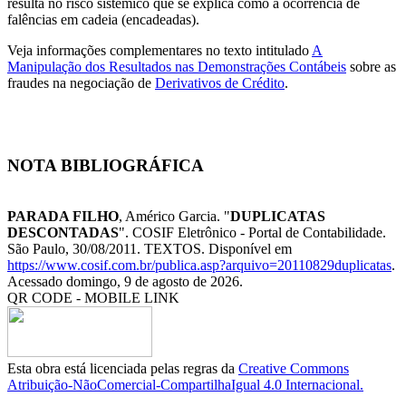
resulta no risco sistêmico que se explica como a ocorrência de
falências em cadeia (encadeadas).
Veja informações complementares no texto intitulado
A
Manipulação dos Resultados nas Demonstrações Contábeis
sobre as
fraudes na negociação de
Derivativos de Crédito
.
NOTA BIBLIOGRÁFICA
PARADA FILHO
, Américo Garcia. "
DUPLICATAS
DESCONTADAS
". COSIF Eletrônico - Portal de Contabilidade.
São Paulo, 30/08/2011. TEXTOS. Disponível em
https://www.cosif.com.br/publica.asp?arquivo=20110829duplicatas
.
Acessado domingo, 9 de agosto de 2026.
QR CODE - MOBILE LINK
Esta obra está licenciada pelas regras da
Creative Commons
Atribuição-NãoComercial-CompartilhaIgual 4.0 Internacional.