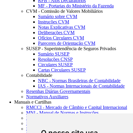
RFB - Atos Declaratórios
MF - Portarias do Ministério da Fazenda
CVM - Comissão de Valores Mobiliários
Sumário sobre CVM
Instruções CVM
Notas Explicativas CVM
Deliberações CVM
Ofícios Circulares CVM
Pareceres de Orientação CVM
SUSEP - Superintendência de Seguros Privados
Sumário SUSEP
Resoluções CNSP
Circulares SUSEP
Cartas Circulares SUSEP
Contabilidade
NBC - Normas Brasileiras de Contabilidade
IAS - Normas Internacionais de Contabilidade
Resenhas Diárias Governamentais
Normativos Auxiliares
Manuais e Cartilhas
RMCCI - Mercado de Câmbio e Capital Internacional
MNI - Manual de Normas e Instruções
MTVM - Manual de Títulos e Valores Mobiliários
MCR - Manual de Crédito Rural
SISORF - Manual de Organização do SFN
O nosso site usa