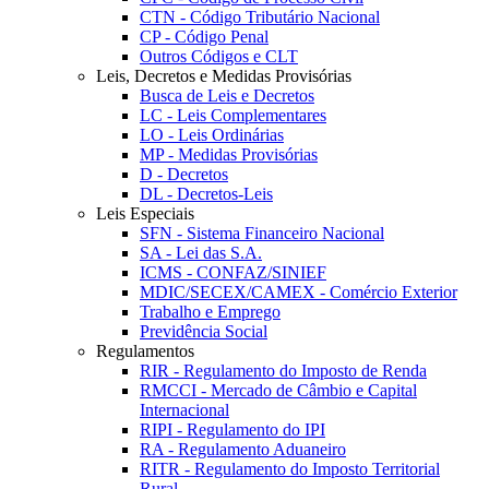
CTN - Código Tributário Nacional
CP - Código Penal
Outros Códigos e CLT
Leis, Decretos e Medidas Provisórias
Busca de Leis e Decretos
LC - Leis Complementares
LO - Leis Ordinárias
MP - Medidas Provisórias
D - Decretos
DL - Decretos-Leis
Leis Especiais
SFN - Sistema Financeiro Nacional
SA - Lei das S.A.
ICMS - CONFAZ/SINIEF
MDIC/SECEX/CAMEX - Comércio Exterior
Trabalho e Emprego
Previdência Social
Regulamentos
RIR - Regulamento do Imposto de Renda
RMCCI - Mercado de Câmbio e Capital
Internacional
RIPI - Regulamento do IPI
RA - Regulamento Aduaneiro
RITR - Regulamento do Imposto Territorial
Rural