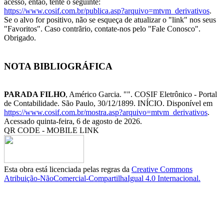
acesso, então, tente o seguinte:
https://www.cosif.com.br/publica.asp?arquivo=mtvm_derivativos
.
Se o alvo for positivo, não se esqueça de atualizar o "link" nos seus
"Favoritos". Caso contrãrio, contate-nos pelo "Fale Conosco".
Obrigado.
NOTA BIBLIOGRÁFICA
PARADA FILHO
, Américo Garcia. "
". COSIF Eletrônico - Portal
de Contabilidade. São Paulo, 30/12/1899. INÍCIO. Disponível em
https://www.cosif.com.br/mostra.asp?arquivo=mtvm_derivativos
.
Acessado quinta-feira, 6 de agosto de 2026.
QR CODE - MOBILE LINK
Esta obra está licenciada pelas regras da
Creative Commons
Atribuição-NãoComercial-CompartilhaIgual 4.0 Internacional.