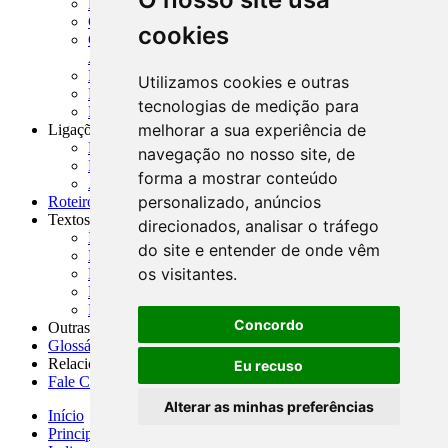
MASUP - Manual de Supervisão Bancária
CADOC - Catálogo de Documentos
cookies
CNAE-CONCLA - Classificação Nacional de
Atividades Econômicas
PMF - Cartilhas do BCB
Utilizamos cookies e outras
Manuais Auxiliares do BCB e Cosif-e
tecnologias de medição para
Resenhas Diárias Governamentais
melhorar a sua experiência de
Ligações Externas
Links Úteis
navegação no nosso site, de
Presidência da República
forma a mostrar conteúdo
Agências Nacionais Reguladoras
personalizado, anúncios
Roteiros para Estudos
Textos
direcionados, analisar o tráfego
Índice de Textos
do site e entender de onde vêm
Editorial
os visitantes.
Monografias
Na Imprensa
Fórum de Discussão
Concordo
Outras ferramentas
Glossário
Relacionamento
Eu recuso
Fale Conosco
Alterar as minhas preferências
Início
Principais notícias