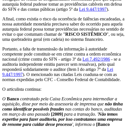
autarquia federal pudesse tomar as providências cabíveis em defesa
do SFN e das contas públicas (artigo 5º da
Lei 9.447/1997
).
Afinal, como existia o risco da ocorrência de falências encadeadas, a
nossa autoridade monetária precisava saber do ocorrido para aquela
autarquia federal possa tomar providências necessárias no sentido de
evitar o que costumam chamar de "
RISCO SISTÊMICO
", ou seja,
uma quebradeira geral (em cadeia) no sistema financeiro.
Portanto, a falta de transmissão da informação à autoridade
competente pode constituir-se em crime contra a ordem econômica
nacional (crime contra do SFN - artigo 3º da
Lei 7.492/1986
- se a
auditoria independente emitiu parecer sem ressalvas), pelo qual
responderá solidariamente o auditor (Item I do artigo 7º da
Lei
9.447/1997
). O mencionado nas citadas Leis coaduna-se com as
normas expedidas pelo CFC - Conselho Federal de Contabilidade.
O articulista continua:
O
Banco
contratado pela Caixa Econômica para intermediar a
aquisição, disse por meio da assessoria de imprensa que
não tinha
como identificar possíveis fraudes
nas contas do banco, auditadas
em março do ano passado
[2009]
para a transação. '
Não temos
expertise para fazer auditoria, por isso contratamos uma empresa
de renome para cuidar desse processo
', informou o
[Banco