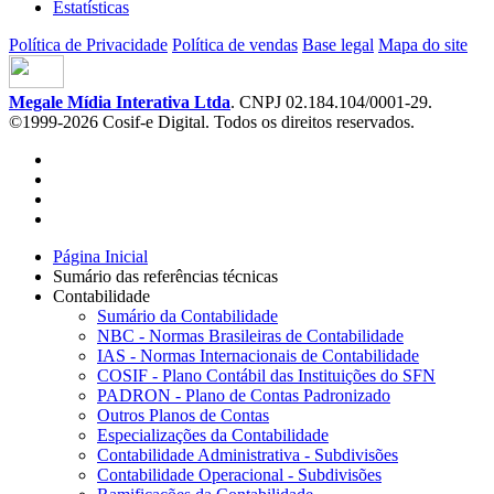
Estatísticas
Política de Privacidade
Política de vendas
Base legal
Mapa do site
Megale Mídia Interativa Ltda
. CNPJ 02.184.104/0001-29.
©1999-2026 Cosif-e Digital. Todos os direitos reservados.
Página Inicial
Sumário das referências técnicas
Contabilidade
Sumário da Contabilidade
NBC - Normas Brasileiras de Contabilidade
IAS - Normas Internacionais de Contabilidade
COSIF - Plano Contábil das Instituições do SFN
PADRON - Plano de Contas Padronizado
Outros Planos de Contas
Especializações da Contabilidade
Contabilidade Administrativa - Subdivisões
Contabilidade Operacional - Subdivisões