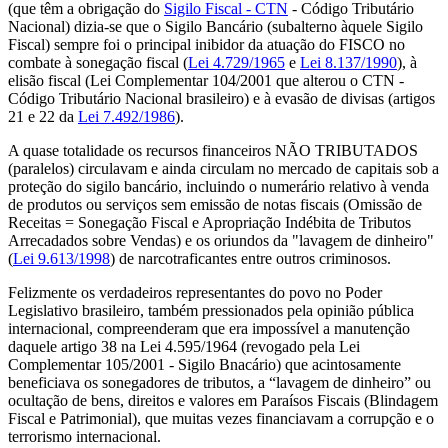
(que têm a obrigação do
Sigilo Fiscal - CTN
- Código Tributário
Nacional) dizia-se que o Sigilo Bancário (subalterno àquele Sigilo
Fiscal) sempre foi o principal inibidor da atuação do FISCO no
combate à sonegação fiscal (
Lei 4.729/1965
e
Lei 8.137/1990
), à
elisão fiscal (Lei Complementar 104/2001 que alterou o CTN -
Código Tributário Nacional brasileiro) e à evasão de divisas (artigos
21 e 22 da
Lei 7.492/1986
).
A quase totalidade os recursos financeiros NÃO TRIBUTADOS
(paralelos) circulavam e ainda circulam no mercado de capitais sob a
proteção do sigilo bancário, incluindo o numerário relativo à venda
de produtos ou serviços sem emissão de notas fiscais (Omissão de
Receitas = Sonegação Fiscal e Apropriação Indébita de Tributos
Arrecadados sobre Vendas) e os oriundos da "lavagem de dinheiro"
(
Lei 9.613/1998
) de narcotraficantes entre outros criminosos.
Felizmente os verdadeiros representantes do povo no Poder
Legislativo brasileiro, também pressionados pela opinião pública
internacional, compreenderam que era impossível a manutenção
daquele artigo 38 na Lei 4.595/1964 (revogado pela Lei
Complementar 105/2001 - Sigilo Bnacário) que acintosamente
beneficiava os sonegadores de tributos, a “lavagem de dinheiro” ou
ocultação de bens, direitos e valores em Paraísos Fiscais (Blindagem
Fiscal e Patrimonial), que muitas vezes financiavam a corrupção e o
terrorismo internacional.