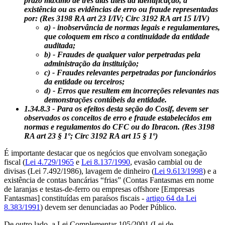
prazo máximo de três dias úteis da identificação, a
existência ou as evidências de erro ou fraude representadas
por: (Res 3198 RA art 23 I/IV; Circ 3192 RA art 15 I/IV)
a) - inobservância de normas legais e regulamentares,
que coloquem em risco a continuidade da entidade
auditada;
b) - Fraudes de qualquer valor perpetradas pela
administração da instituição;
c) - Fraudes relevantes perpetradas por funcionários
da entidade ou terceiros;
d) - Erros que resultem em incorreções relevantes nas
demonstrações contábeis da entidade.
1.34.8.3 - Para os efeitos desta seção do Cosif, devem ser
observados os conceitos de erro e fraude estabelecidos em
normas e regulamentos do CFC ou do Ibracon. (Res 3198
RA art 23 § 1º; Circ 3192 RA art 15 § 1º)
É importante destacar que os negócios que envolvam sonegação
fiscal (
Lei 4.729/1965
e
Lei 8.137/1990
, evasão cambial ou de
divisas (Lei 7.492/1986), lavagem de dinheiro (
Lei 9.613/1998
) e a
existência de contas bancárias “frias” (Contas Fantasmas em nome
de laranjas e testas-de-ferro ou empresas offshore [Empresas
Fantasmas] constituídas em paraísos fiscais -
artigo 64 da Lei
8.383/1991
) devem ser denunciadas ao Poder Público.
De outro lado, a Lei Complementar 105/2001 (Lei de