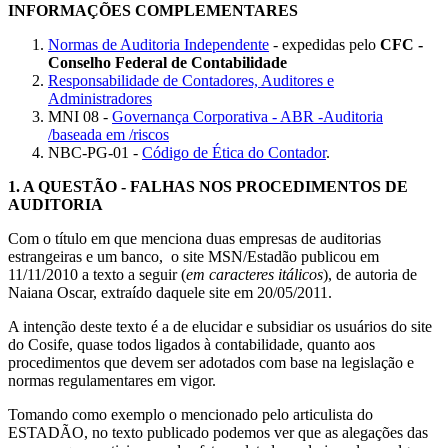
INFORMAÇÕES COMPLEMENTARES
Normas de Auditoria Independente
- expedidas pelo
CFC -
Conselho Federal de Contabilidade
Responsabilidade de Contadores, Auditores e
Administradores
MNI 08 -
Governança Corporativa - ABR -Auditoria
/baseada em /riscos
NBC-PG-01 -
Código de Ética do Contador
.
1.
A QUESTÃO - FALHAS NOS PROCEDIMENTOS DE
AUDITORIA
Com o título em que menciona duas empresas de auditorias
estrangeiras e um banco, o site MSN/Estadão publicou em
11/11/2010 a texto a seguir (
em caracteres itálicos
), de autoria de
Naiana Oscar, extraído daquele site em 20/05/2011.
A intenção deste texto é a de elucidar e subsidiar os usuários do site
do Cosife, quase todos ligados à contabilidade, quanto aos
procedimentos que devem ser adotados com base na legislação e
normas regulamentares em vigor.
Tomando como exemplo o mencionado pelo articulista do
ESTADÃO, no texto publicado podemos ver que as alegações das