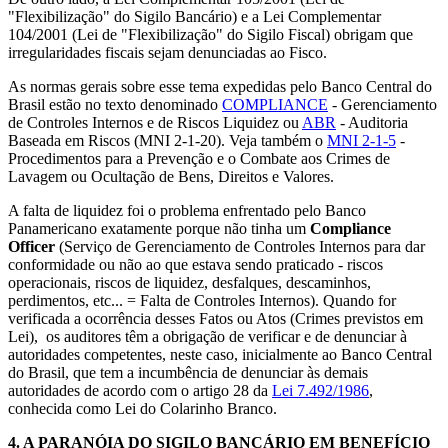
"Flexibilização" do Sigilo Bancário) e a Lei Complementar
104/2001 (Lei de "Flexibilização" do Sigilo Fiscal) obrigam que
irregularidades fiscais sejam denunciadas ao Fisco.
As normas gerais sobre esse tema expedidas pelo Banco Central do
Brasil estão no texto denominado
COMPLIANCE
- Gerenciamento
de Controles Internos e de Riscos Liquidez ou
ABR
- Auditoria
Baseada em Riscos (MNI 2-1-20). Veja também o
MNI 2-1-5
-
Procedimentos para a Prevenção e o Combate aos Crimes de
Lavagem ou Ocultação de Bens, Direitos e Valores.
A falta de liquidez foi o problema enfrentado pelo Banco
Panamericano exatamente porque não tinha um
Compliance
Officer
(Serviço de Gerenciamento de Controles Internos para dar
conformidade ou não ao que estava sendo praticado - riscos
operacionais, riscos de liquidez, desfalques, descaminhos,
perdimentos, etc... = Falta de Controles Internos). Quando for
verificada a ocorrência desses Fatos ou Atos (Crimes previstos em
Lei), os auditores têm a obrigação de verificar e de denunciar à
autoridades competentes, neste caso, inicialmente ao Banco Central
do Brasil, que tem a incumbência de denunciar às demais
autoridades de acordo com o artigo 28 da
Lei 7.492/1986
,
conhecida como Lei do Colarinho Branco.
4.
A PARANÓIA DO SIGILO BANCÁRIO EM BENEFÍCIO