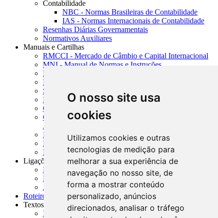
Contabilidade
NBC - Normas Brasileiras de Contabilidade
IAS - Normas Internacionais de Contabilidade
Resenhas Diárias Governamentais
Normativos Auxiliares
Manuais e Cartilhas
RMCCI - Mercado de Câmbio e Capital Internacional
MNI - Manual de Normas e Instruções
MTVM - Manual de Títulos e Valores Mobiliários
MCR - Manual de Crédito Rural
SISORF - Manual de Organização do SFN
O nosso site usa
MASUP - Manual de Supervisão Bancária
CADOC - Catálogo de Documentos
cookies
CNAE-CONCLA - Classificação Nacional de
Atividades Econômicas
PMF - Cartilhas do BCB
Utilizamos cookies e outras
Manuais Auxiliares do BCB e Cosif-e
tecnologias de medição para
Resenhas Diárias Governamentais
melhorar a sua experiência de
Ligações Externas
Links Úteis
navegação no nosso site, de
Presidência da República
forma a mostrar conteúdo
Agências Nacionais Reguladoras
personalizado, anúncios
Roteiros para Estudos
Textos
direcionados, analisar o tráfego
Índice de Textos