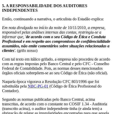
5.
A RESPONSABILIDADE DOS AUDITORES
INDEPENDENTES
Então, continuando a narrativa, o articulista do Estadão explica:
Em nota divulgada no início da noite de
10/11/2010
, a empresa,
responsável pelas análises internas das contas, restringiu-se a
informar que, '
de acordo com o seu Código de Ética e Conduta
Profissional e em respeito aos compromissos de confidencialidade
assumidos, não emite comentários sobre situações relacionadas a
clientes
'
. (grifo nosso)
Com tal texto em itálico grifado, a empresa não procedeu de acordo
com as regras impostas pelo Banco Central e pelo CFC - Conselho
Federal de Contabilidade. Pois, as normas desses mencionados
órgãos oficiais sobrepõem-se ao seu Código de Ética (não oficial).
Naquela época vigorava a Resolução CFC 803/1996 que foi
substituída pela
NBC-PG-01
(Código de Ética Profissional do
Contador).
Segundo as normas publicadas pelo Banco Central, acima
transcritas, de acordo com o constante no COSIF 1.34 - Auditoria
(transcrito acima), o auditor independente tinha (e ainda tem) a
obrigação de relatar as irregularidades encontradas para que aquela