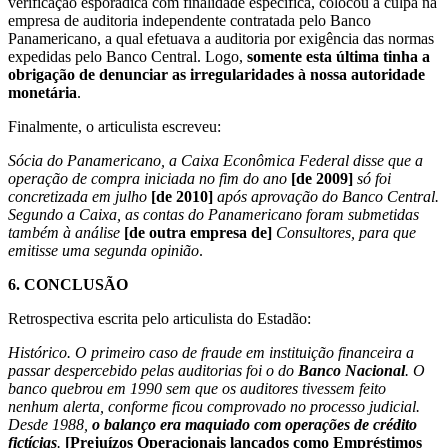
verificação esporádica com finalidade específica, colocou a culpa na
empresa de auditoria independente contratada pelo Banco
Panamericano, a qual efetuava a auditoria por exigência das normas
expedidas pelo Banco Central. Logo,
somente esta última tinha a
obrigação de denunciar as irregularidades à nossa autoridade
monetária
.
Finalmente, o articulista escreveu:
Sócia do Panamericano, a Caixa Econômica Federal disse que a
operação de compra iniciada no fim do ano
[de 2009]
só foi
concretizada em julho
[de 2010]
após aprovação do Banco Central.
Segundo a Caixa, as contas do Panamericano foram submetidas
também à análise
[de outra empresa de]
Consultores, para que
emitisse uma segunda opinião
.
6.
CONCLUSÃO
Retrospectiva escrita pelo articulista do Estadão:
Histórico. O primeiro caso de fraude em instituição financeira a
passar despercebido pelas auditorias foi o do
Banco Nacional
. O
banco quebrou em 1990 sem que os auditores tivessem feito
nenhum alerta, conforme ficou comprovado no processo judicial.
Desde 1988,
o balanço era maquiado com operações de crédito
fictícias
.
[Prejuízos Operacionais lançados como Empréstimos