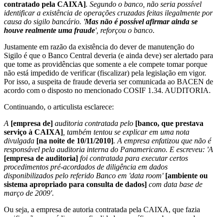
contratado pela CAIXA]
. Segundo o banco, não seria possível
identificar a existência de operações cruzadas feitas ilegalmente por
causa do sigilo bancário. '
Mas não é possível afirmar ainda se
houve realmente uma fraude
', reforçou o banco
.
Justamente em razão da existência do dever de manutenção do
Sigilo é que o Banco Central deveria (e ainda deve) ser alertado para
que tome as providências que somente a ele compete tomar porque
não está impedido de verificar (fiscalizar) pela legislação em vigor.
Por isso, a suspeita de fraude deveria ser comunicada ao BACEN de
acordo com o disposto no mencionado COSIF 1.34. AUDITORIA.
Continuando, o articulista esclarece:
A
[empresa de]
auditoria contratada pelo
[banco, que prestava
serviço à CAIXA]
, também tentou se explicar em uma nota
divulgada
[na noite de 10/11/2010]
. A empresa enfatizou que não é
responsável pela auditoria interna do Panamericano. E escreveu: 'A
[empresa de auditoria]
foi contratada para executar certos
procedimentos pré-acordados de diligência em dados
disponibilizados pelo referido Banco em 'data room'
[ambiente ou
sistema apropriado para consulta de dados]
com data base de
março de 2009'
.
Ou seja, a empresa de autoria contratada pela CAIXA, que fazia