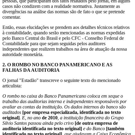
pessoas, que participaram dos fatos relatados pelo jornal, em alguns
casos não condizem com a realidade normativa. Justamente as
divergências na análise das normas são de fato o que se pretende
comentar.
Então, essas elucidações se prendem aos detalhes técnicos relativos
à contabilidade, quando serão mencionadas as normas expedidas
pelo Banco Central do Brasil e pelo CFC - Conselho Federal de
Contabilidade para que sejam seguidas pelos auditores
independentes que realizem trabalhos na área de atuação da nossa
autoridade monetária.
2.
O ROMBO NO BANCO PANAMERICANO E AS
FALHAS DA AUDITORIA
O jornal "Estadão" transcreve o seguinte texto do mencionado
articulista:
O rombo no caixa do Banco Panamericano coloca em xeque o
trabalho das auditorias interna e independentes responsáveis por
avaliar as contas da instituição. Os dados internos do banco são
auditados
[por empresa especializada, identificada no texto
original]
. E, no ano
de 2010
, a instituição financeira do Grupo
Silvio Santos passou ainda pelo crivo
[de outra empresa de
auditoria identificada no texto original]
e do Banco
[também
identificado no texto original]
, que ajudavam a Caixa Econômica