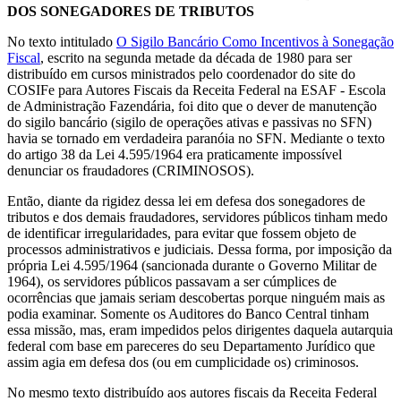
DOS SONEGADORES DE TRIBUTOS
No texto intitulado
O Sigilo Bancário Como Incentivos à Sonegação
Fiscal
, escrito na segunda metade da década de 1980 para ser
distribuído em cursos ministrados pelo coordenador do site do
COSIFe para Autores Fiscais da Receita Federal na ESAF - Escola
de Administração Fazendária, foi dito que o dever de manutenção
do sigilo bancário (sigilo de operações ativas e passivas no SFN)
havia se tornado em verdadeira paranóia no SFN. Mediante o texto
do artigo 38 da Lei 4.595/1964 era praticamente impossível
denunciar os fraudadores (CRIMINOSOS).
Então, diante da rigidez dessa lei em defesa dos sonegadores de
tributos e dos demais fraudadores, servidores públicos tinham medo
de identificar irregularidades, para evitar que fossem objeto de
processos administrativos e judiciais. Dessa forma, por imposição da
própria Lei 4.595/1964 (sancionada durante o Governo Militar de
1964), os servidores públicos passavam a ser cúmplices de
ocorrências que jamais seriam descobertas porque ninguém mais as
podia examinar. Somente os Auditores do Banco Central tinham
essa missão, mas, eram impedidos pelos dirigentes daquela autarquia
federal com base em pareceres do seu Departamento Jurídico que
assim agia em defesa dos (ou em cumplicidade os) criminosos.
No mesmo texto distribuído aos autores fiscais da Receita Federal