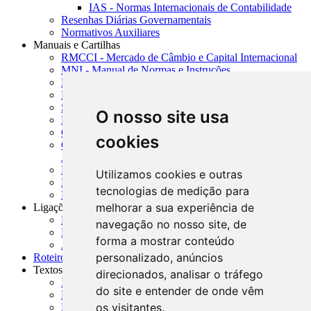
IAS - Normas Internacionais de Contabilidade
Resenhas Diárias Governamentais
Normativos Auxiliares
Manuais e Cartilhas
RMCCI - Mercado de Câmbio e Capital Internacional
MNI - Manual de Normas e Instruções
MTVM - Manual de Títulos e Valores Mobiliários
MCR - Manual de Crédito Rural
SISORF - Manual de Organização do SFN
O nosso site usa
MASUP - Manual de Supervisão Bancária
CADOC - Catálogo de Documentos
cookies
CNAE-CONCLA - Classificação Nacional de
Atividades Econômicas
PMF - Cartilhas do BCB
Utilizamos cookies e outras
Manuais Auxiliares do BCB e Cosif-e
tecnologias de medição para
Resenhas Diárias Governamentais
melhorar a sua experiência de
Ligações Externas
Links Úteis
navegação no nosso site, de
Presidência da República
forma a mostrar conteúdo
Agências Nacionais Reguladoras
personalizado, anúncios
Roteiros para Estudos
Textos
direcionados, analisar o tráfego
Índice de Textos
do site e entender de onde vêm
Editorial
os visitantes.
Monografias