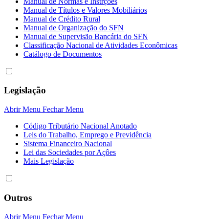
Manual de Normas e Instrções
Manual de Títulos e Valores Mobiliários
Manual de Crédito Rural
Manual de Organização do SFN
Manual de Supervisão Bancária do SFN
Classificação Nacional de Atividades Econômicas
Catálogo de Documentos
Legislação
Abrir Menu
Fechar Menu
Código Tributário Nacional Anotado
Leis do Trabalho, Emprego e Previdência
Sistema Financeiro Nacional
Lei das Sociedades por Açôes
Mais Legislação
Outros
Abrir Menu
Fechar Menu