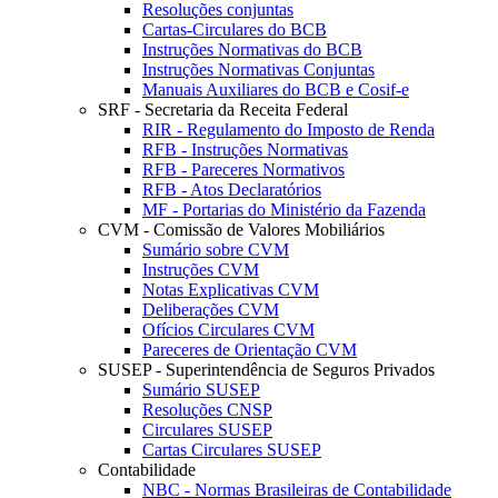
Resoluções conjuntas
Cartas-Circulares do BCB
Instruções Normativas do BCB
Instruções Normativas Conjuntas
Manuais Auxiliares do BCB e Cosif-e
SRF - Secretaria da Receita Federal
RIR - Regulamento do Imposto de Renda
RFB - Instruções Normativas
RFB - Pareceres Normativos
RFB - Atos Declaratórios
MF - Portarias do Ministério da Fazenda
CVM - Comissão de Valores Mobiliários
Sumário sobre CVM
Instruções CVM
Notas Explicativas CVM
Deliberações CVM
Ofícios Circulares CVM
Pareceres de Orientação CVM
SUSEP - Superintendência de Seguros Privados
Sumário SUSEP
Resoluções CNSP
Circulares SUSEP
Cartas Circulares SUSEP
Contabilidade
NBC - Normas Brasileiras de Contabilidade