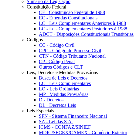
Sumário da Legislação
Constituição Federal
CF - Constituição Federal de 1988
EC - Emendas Constitucionais
LC - Leis Complementares Anteriores à 1988
LC - Leis Complementares Posteriores à 1988
ADCT - Disposições Constitucionais Transitórias
Códigos
CC - Código Civil
CPC - Código de Processo Civil
CTN - Código Tributário Nacional
CP - Código Penal
Outros Códigos e CLT
Leis, Decretos e Medidas Provisórias
Busca de Leis e Decretos
LC - Leis Complementares
LO - Leis Ordinárias
MP - Medidas Provisórias
D - Decretos
DL - Decretos-Leis
Leis Especiais
SFN - Sistema Financeiro Nacional
SA - Lei das S.A.
ICMS - CONFAZ/SINIEF
MDIC/SECEX/CAMEX - Comércio Exterior