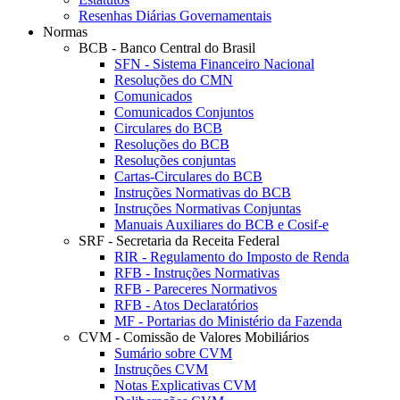
Resenhas Diárias Governamentais
Normas
BCB - Banco Central do Brasil
SFN - Sistema Financeiro Nacional
Resoluções do CMN
Comunicados
Comunicados Conjuntos
Circulares do BCB
Resoluções do BCB
Resoluções conjuntas
Cartas-Circulares do BCB
Instruções Normativas do BCB
Instruções Normativas Conjuntas
Manuais Auxiliares do BCB e Cosif-e
SRF - Secretaria da Receita Federal
RIR - Regulamento do Imposto de Renda
RFB - Instruções Normativas
RFB - Pareceres Normativos
RFB - Atos Declaratórios
MF - Portarias do Ministério da Fazenda
CVM - Comissão de Valores Mobiliários
Sumário sobre CVM
Instruções CVM
Notas Explicativas CVM