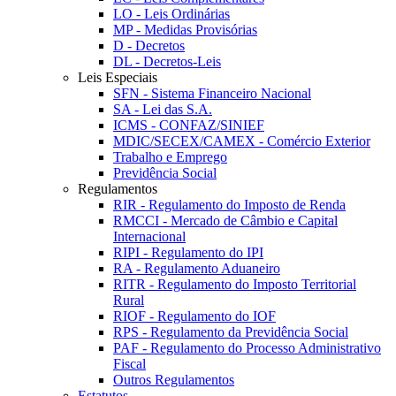
LO - Leis Ordinárias
MP - Medidas Provisórias
D - Decretos
DL - Decretos-Leis
Leis Especiais
SFN - Sistema Financeiro Nacional
SA - Lei das S.A.
ICMS - CONFAZ/SINIEF
MDIC/SECEX/CAMEX - Comércio Exterior
Trabalho e Emprego
Previdência Social
Regulamentos
RIR - Regulamento do Imposto de Renda
RMCCI - Mercado de Câmbio e Capital
Internacional
RIPI - Regulamento do IPI
RA - Regulamento Aduaneiro
RITR - Regulamento do Imposto Territorial
Rural
RIOF - Regulamento do IOF
RPS - Regulamento da Previdência Social
PAF - Regulamento do Processo Administrativo
Fiscal
Outros Regulamentos
Estatutos