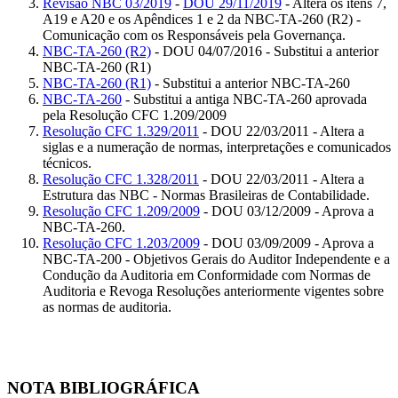
Revisão NBC 03/2019
-
DOU 29/11/2019
- Altera os itens 7,
A19 e A20 e os Apêndices 1 e 2 da NBC-TA-260 (R2) -
Comunicação com os Responsáveis pela Governança.
NBC-TA-260 (R2)
- DOU 04/07/2016 - Substitui a anterior
NBC-TA-260 (R1)
NBC-TA-260 (R1)
- Substitui a anterior NBC-TA-260
NBC-TA-260
- Substitui a antiga NBC-TA-260 aprovada
pela Resolução CFC 1.209/2009
Resolução CFC 1.329/2011
- DOU 22/03/2011 - Altera a
siglas e a numeração de normas, interpretações e comunicados
técnicos.
Resolução CFC 1.328/2011
- DOU 22/03/2011 - Altera a
Estrutura das NBC - Normas Brasileiras de Contabilidade.
Resolução CFC 1.209/2009
- DOU 03/12/2009 - Aprova a
NBC-TA-260.
Resolução CFC 1.203/2009
- DOU 03/09/2009 - Aprova a
NBC-TA-200 - Objetivos Gerais do Auditor Independente e a
Condução da Auditoria em Conformidade com Normas de
Auditoria e Revoga Resoluções anteriormente vigentes sobre
as normas de auditoria.
NOTA BIBLIOGRÁFICA