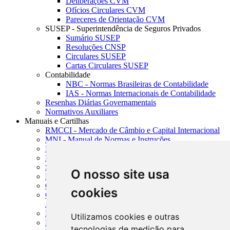
Deliberações CVM
Ofícios Circulares CVM
Pareceres de Orientação CVM
SUSEP - Superintendência de Seguros Privados
Sumário SUSEP
Resoluções CNSP
Circulares SUSEP
Cartas Circulares SUSEP
Contabilidade
NBC - Normas Brasileiras de Contabilidade
IAS - Normas Internacionais de Contabilidade
Resenhas Diárias Governamentais
Normativos Auxiliares
Manuais e Cartilhas
RMCCI - Mercado de Câmbio e Capital Internacional
MNI - Manual de Normas e Instruções
MTVM - Manual de Títulos e Valores Mobiliários
MCR - Manual de Crédito Rural
SISORF - Manual de Organização do SFN
O nosso site usa
MASUP - Manual de Supervisão Bancária
CADOC - Catálogo de Documentos
cookies
CNAE-CONCLA - Classificação Nacional de
Atividades Econômicas
PMF - Cartilhas do BCB
Utilizamos cookies e outras
Manuais Auxiliares do BCB e Cosif-e
tecnologias de medição para