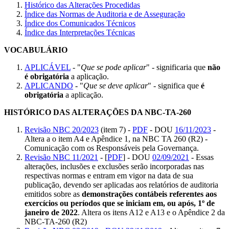
Histórico das Alterações Procedidas
Índice das Normas de Auditoria e de Asseguração
Índice dos Comunicados Técnicos
Índice das Interpretações Técnicas
VOCABULÁRIO
APLICÁVEL
- "
Que se pode aplicar
" - significaria que
não
é obrigatória
a aplicação.
APLICANDO
- "
Que se deve aplicar
" - significa que
é
obrigatória
a aplicação.
HISTÓRICO DAS ALTERAÇÕES DA NBC-TA-260
Revisão NBC 20/2023
(item 7) -
PDF
- DOU
16/11/2023
-
Altera a o item A4 e Apêndice 1, na NBC TA 260 (R2) -
Comunicação com os Responsáveis pela Governança.
Revisão NBC 11/2021
- [
PDF
] - DOU
02/09/2021
- Essas
alterações, inclusões e exclusões serão incorporadas nas
respectivas normas e entram em vigor na data de sua
publicação, devendo ser aplicadas aos relatórios de auditoria
emitidos sobre as
demonstrações contábeis referentes aos
exercícios ou períodos que se iniciam em, ou após, 1º de
janeiro de 2022
. Altera os itens A12 e A13 e o Apêndice 2 da
NBC-TA-260 (R2)