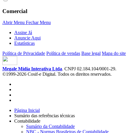
Comercial
Abrir Menu
Fechar Menu
Assine Já
Anuncie Aqui
Estatísticas
Política de Privacidade
Política de vendas
Base legal
Mapa do site
Megale Mídia Interativa Ltda
. CNPJ 02.184.104/0001-29.
©1999-2026 Cosif-e Digital. Todos os direitos reservados.
Página Inicial
Sumário das referências técnicas
Contabilidade
Sumário da Contabilidade
NBC - Normas Brasileiras de Contabilidade