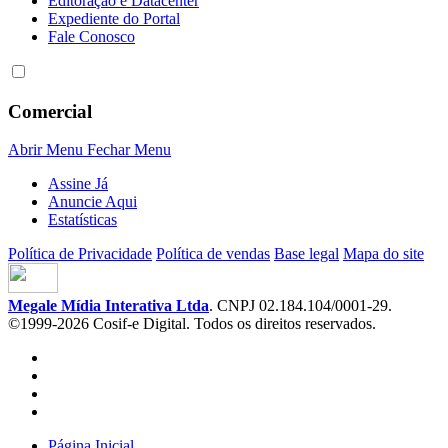
Editoração e Datacenter
Expediente do Portal
Fale Conosco
Comercial
Abrir Menu
Fechar Menu
Assine Já
Anuncie Aqui
Estatísticas
Política de Privacidade
Política de vendas
Base legal
Mapa do site
Megale Mídia Interativa Ltda
. CNPJ 02.184.104/0001-29.
©1999-2026 Cosif-e Digital. Todos os direitos reservados.
Página Inicial