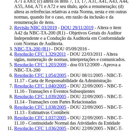
A71 a A83; (c) altera os itens 7, 13, 17, A31, A41, A43, A44,
A55, A64, A71 e A72 e seu título, após a renumeração; (d)
altera as referências relativas a esta Norma, nesta e em outras
normas, quando for o caso, em razão da inclusão e da
renumeração de itens.
Revisão NBC 03/2019
-
DOU 29/11/2019
- Altera o item
A42 da NBC-TA-200 (R1) - Objetivos Gerais do Auditor
Independente e a Condução da Auditoria em Conformidade
com Normas de Auditoria.
NBC-TA-200 (R1)
- DOU 05/09/2016 -
Resolução CFC 1.329/2011
- DOU 22/03/2011 - Altera
siglas, numeração de normas, interpretações e comunicados.
Resolução CFC 1.203/2009
- dou 03/12/2009 - Aprova a
NBC-TA-200
Resolução CFC 1.054/2005
- DOU 08/11/2005 - NBC-T-
11.17 - Carta de Responsabilidade da Administração
Resolução CFC 1.040/2005
- DOU 22/09/2005 - NBC-T-
11.16 - Transações e Eventos Subseqüentes
Resolução CFC 1.039/2005
- DOU 22/09/2005 - NBC-T-
11.14 - Transações com Partes Relacionadas
Resolução CFC 1.038/2005
- DOU 22/09/2005 - NBC-T-
11.13 - Estimativas Contábeis
Resolução CFC 1.037/2005
- DOU 22/09/2005 - NBC-T-
11.10 - Continuidade Normal das Atividades da Entidade
Resolução CFC 1.036/2005
- DOU 22/09/2005 - NBC-T-