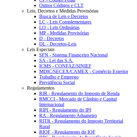
Outros Códigos e CLT
Leis, Decretos e Medidas Provisórias
Busca de Leis e Decretos
LC - Leis Complementares
LO - Leis Ordinárias
MP - Medidas Provisórias
D - Decretos
DL - Decretos-Leis
Leis Especiais
SFN - Sistema Financeiro Nacional
SA - Lei das S.A.
ICMS - CONFAZ/SINIEF
MDIC/SECEX/CAMEX - Comércio Exterior
Trabalho e Emprego
Previdência Social
Regulamentos
RIR - Regulamento do Imposto de Renda
RMCCI - Mercado de Câmbio e Capital
Internacional
RIPI - Regulamento do IPI
RA - Regulamento Aduaneiro
RITR - Regulamento do Imposto Territorial
Rural
RIOF - Regulamento do IOF