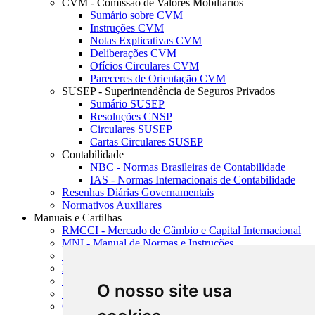
CVM - Comissão de Valores Mobiliários
Sumário sobre CVM
Instruções CVM
Notas Explicativas CVM
Deliberações CVM
Ofícios Circulares CVM
Pareceres de Orientação CVM
SUSEP - Superintendência de Seguros Privados
Sumário SUSEP
Resoluções CNSP
Circulares SUSEP
Cartas Circulares SUSEP
Contabilidade
NBC - Normas Brasileiras de Contabilidade
IAS - Normas Internacionais de Contabilidade
Resenhas Diárias Governamentais
Normativos Auxiliares
Manuais e Cartilhas
RMCCI - Mercado de Câmbio e Capital Internacional
MNI - Manual de Normas e Instruções
MTVM - Manual de Títulos e Valores Mobiliários
MCR - Manual de Crédito Rural
SISORF - Manual de Organização do SFN
O nosso site usa
MASUP - Manual de Supervisão Bancária
CADOC - Catálogo de Documentos