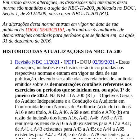
Em razão dessas alterações, as disposições não alteradas desta
norma são mantidas e a sigla da NBC-TA-200, publicada no DOU,
Seção 1, de 3/12/2009, passa a ser NBC-TA-200 (R1).
As alterações desta norma entram em vigor na data de sua
publicação
[DOU 05/09/2016]
, aplicando-se às auditorias de
demonstrações contábeis para períodos que se findam em, ou após,
31 de dezembro de 2016.
HISTÓRICO DAS ATUALIZAÇÕES DA NBC-TA-200
Revisão NBC 11/2021
- [
PDF
] - DOU
02/09/2021
- Essas
alterações, inclusões e exclusões serão incorporadas nas
respectivas normas e entram em vigor na data de sua
publicação, devendo ser aplicadas aos relatórios de auditoria
emitidos sobre as
demonstrações contábeis referentes aos
exercícios ou períodos que se iniciam em, ou após, 1º de
janeiro de 2022
. Na NBC-TA-200 (R1) – Objetivos Gerais
do Auditor Independente e a Condução da Auditoria em
Conformidade com Normas de Auditoria: (a) inclui os itens
A16 e seu título, A42, A46, A69 e seu título e A70; (b) em
razão da inclusão dos itens A16, A42, A46, A69 e A70,
renumera os itens de A16 a A40 existentes para A17 a A41;
de A41 a A43 existentes para A43 a A45; de A44 a A65
existentes para A47 a A68; e de A66 a A78 existentes para