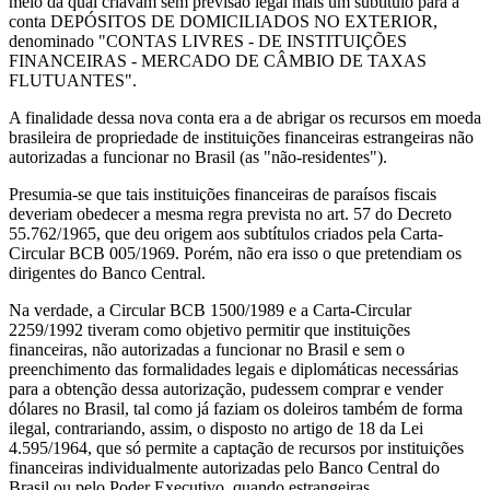
meio da qual criavam sem previsão legal mais um subtítulo para a
conta DEPÓSITOS DE DOMICILIADOS NO EXTERIOR,
denominado "CONTAS LIVRES - DE INSTITUIÇÕES
FINANCEIRAS - MERCADO DE CÂMBIO DE TAXAS
FLUTUANTES".
A finalidade dessa nova conta era a de abrigar os recursos em moeda
brasileira de propriedade de instituições financeiras estrangeiras não
autorizadas a funcionar no Brasil (as "não-residentes").
Presumia-se que tais instituições financeiras de paraísos fiscais
deveriam obedecer a mesma regra prevista no art. 57 do Decreto
55.762/1965, que deu origem aos subtítulos criados pela Carta-
Circular BCB 005/1969. Porém, não era isso o que pretendiam os
dirigentes do Banco Central.
Na verdade, a Circular BCB 1500/1989 e a Carta-Circular
2259/1992 tiveram como objetivo permitir que instituições
financeiras, não autorizadas a funcionar no Brasil e sem o
preenchimento das formalidades legais e diplomáticas necessárias
para a obtenção dessa autorização, pudessem comprar e vender
dólares no Brasil, tal como já faziam os doleiros também de forma
ilegal, contrariando, assim, o disposto no artigo de 18 da Lei
4.595/1964, que só permite a captação de recursos por instituições
financeiras individualmente autorizadas pelo Banco Central do
Brasil ou pelo Poder Executivo, quando estrangeiras.