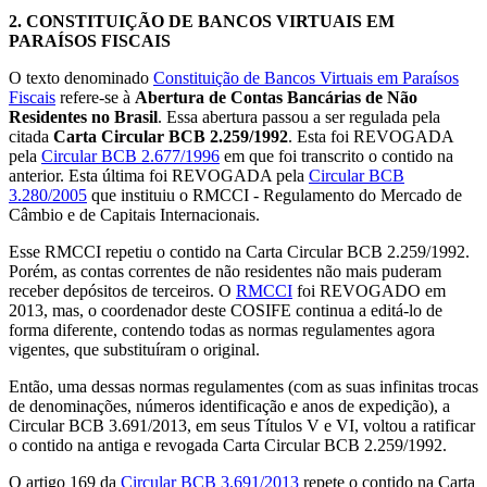
2.
CONSTITUIÇÃO DE BANCOS VIRTUAIS EM
PARAÍSOS FISCAIS
O texto denominado
Constituição de Bancos Virtuais em Paraísos
Fiscais
refere-se à
Abertura de Contas Bancárias de Não
Residentes no Brasil
. Essa abertura passou a ser regulada pela
citada
Carta Circular BCB 2.259/1992
. Esta foi REVOGADA
pela
Circular BCB 2.677/1996
em que foi transcrito o contido na
anterior. Esta última foi REVOGADA pela
Circular BCB
3.280/2005
que instituiu o RMCCI - Regulamento do Mercado de
Câmbio e de Capitais Internacionais.
Esse RMCCI repetiu o contido na Carta Circular BCB 2.259/1992.
Porém, as contas correntes de não residentes não mais puderam
receber depósitos de terceiros. O
RMCCI
foi REVOGADO em
2013, mas, o coordenador deste COSIFE continua a editá-lo de
forma diferente, contendo todas as normas regulamentes agora
vigentes, que substituíram o original.
Então, uma dessas normas regulamentes (com as suas infinitas trocas
de denominações, números identificação e anos de expedição), a
Circular BCB 3.691/2013, em seus Títulos V e VI, voltou a ratificar
o contido na antiga e revogada Carta Circular BCB 2.259/1992.
O artigo 169 da
Circular BCB 3.691/2013
repete o contido na Carta