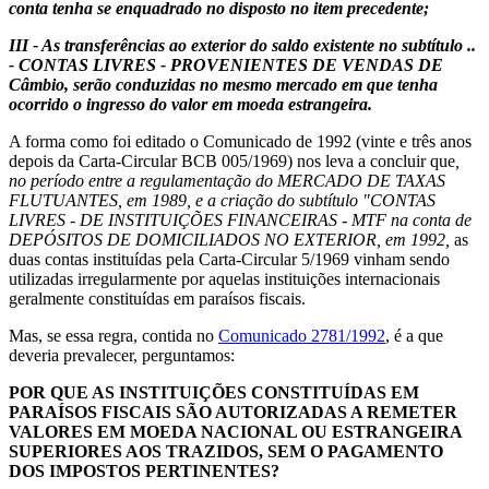
conta tenha se enquadrado no disposto no item precedente;
III - As transferências ao exterior do saldo existente no subtítulo ..
- CONTAS LIVRES - PROVENIENTES DE VENDAS DE
Câmbio, serão conduzidas no mesmo mercado em que tenha
ocorrido o ingresso do valor em moeda estrangeira.
A forma como foi editado o Comunicado de 1992 (vinte e três anos
depois da Carta-Circular BCB 005/1969) nos leva a concluir que
,
no período entre a regulamentação do MERCADO DE TAXAS
FLUTUANTES, em 1989, e a criação do subtítulo "CONTAS
LIVRES - DE INSTITUIÇÕES FINANCEIRAS - MTF na conta de
DEPÓSITOS DE DOMICILIADOS NO EXTERIOR, em 1992,
as
duas contas instituídas pela Carta-Circular 5/1969 vinham sendo
utilizadas irregularmente por aquelas instituições internacionais
geralmente constituídas em paraísos fiscais.
Mas, se essa regra, contida no
Comunicado 2781/1992
, é a que
deveria prevalecer, perguntamos:
POR QUE AS INSTITUIÇÕES CONSTITUÍDAS EM
PARAÍSOS FISCAIS SÃO AUTORIZADAS A REMETER
VALORES EM MOEDA NACIONAL OU ESTRANGEIRA
SUPERIORES AOS TRAZIDOS, SEM O PAGAMENTO
DOS IMPOSTOS PERTINENTES?