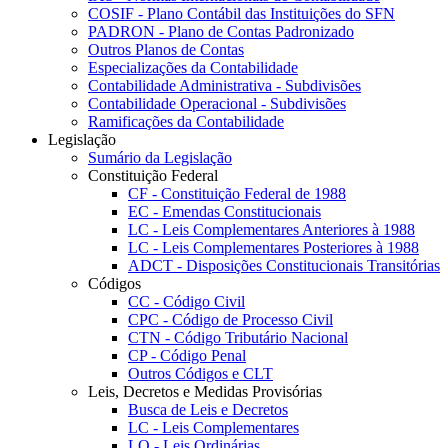
COSIF - Plano Contábil das Instituições do SFN
PADRON - Plano de Contas Padronizado
Outros Planos de Contas
Especializações da Contabilidade
Contabilidade Administrativa - Subdivisões
Contabilidade Operacional - Subdivisões
Ramificações da Contabilidade
Legislação
Sumário da Legislação
Constituição Federal
CF - Constituição Federal de 1988
EC - Emendas Constitucionais
LC - Leis Complementares Anteriores à 1988
LC - Leis Complementares Posteriores à 1988
ADCT - Disposições Constitucionais Transitórias
Códigos
CC - Código Civil
CPC - Código de Processo Civil
CTN - Código Tributário Nacional
CP - Código Penal
Outros Códigos e CLT
Leis, Decretos e Medidas Provisórias
Busca de Leis e Decretos
LC - Leis Complementares
LO - Leis Ordinárias