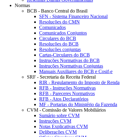
Normas
BCB - Banco Central do Brasil
SFN - Sistema Financeiro Nacional
Resoluções do CMN
Comunicados
Comunicados Conjuntos
Circulares do BCB
Resoluções do BCB
Resoluções conjuntas
Cartas-Circulares do BCB
Instruções Normativas do BCB
Instruções Normativas Conjuntas
Manuais Auxiliares do BCB e Cosif-e
SRF - Secretaria da Receita Federal
RIR - Regulamento do Imposto de Renda
RFB - Instruções Normativas
RFB - Pareceres Normativos
RFB - Atos Declaratórios
MF - Portarias do Ministério da Fazenda
CVM - Comissão de Valores Mobiliários
Sumário sobre CVM
Instruções CVM
Notas Explicativas CVM
Deliberações CVM