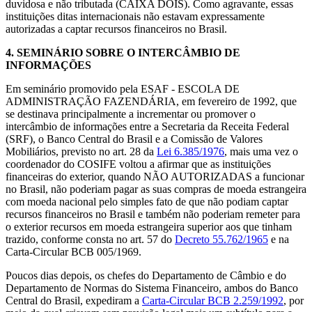
duvidosa e não tributada (CAIXA DOIS). Como agravante, essas
instituições ditas internacionais não estavam expressamente
autorizadas a captar recursos financeiros no Brasil.
4.
SEMINÁRIO SOBRE O INTERCÂMBIO DE
INFORMAÇÕES
Em seminário promovido pela ESAF - ESCOLA DE
ADMINISTRAÇÃO FAZENDÁRIA, em fevereiro de 1992, que
se destinava principalmente a incrementar ou promover o
intercâmbio de informações entre a Secretaria da Receita Federal
(SRF), o Banco Central do Brasil e a Comissão de Valores
Mobiliários, previsto no art. 28 da
Lei 6.385/1976
, mais uma vez o
coordenador do COSIFE voltou a afirmar que as instituições
financeiras do exterior, quando NÃO AUTORIZADAS a funcionar
no Brasil, não poderiam pagar as suas compras de moeda estrangeira
com moeda nacional pelo simples fato de que não podiam captar
recursos financeiros no Brasil e também não poderiam remeter para
o exterior recursos em moeda estrangeira superior aos que tinham
trazido, conforme consta no art. 57 do
Decreto 55.762/1965
e na
Carta-Circular BCB 005/1969.
Poucos dias depois, os chefes do Departamento de Câmbio e do
Departamento de Normas do Sistema Financeiro, ambos do Banco
Central do Brasil, expediram a
Carta-Circular BCB 2.259/1992
, por