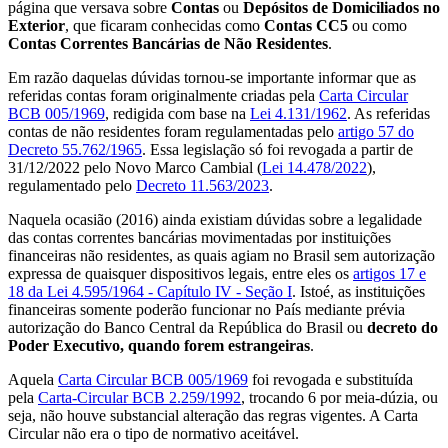
página que versava sobre
Contas
ou
Depósitos de Domiciliados no
Exterior
, que ficaram conhecidas como
Contas CC5
ou como
Contas Correntes Bancárias de Não Residentes
.
Em razão daquelas dúvidas tornou-se importante informar que as
referidas contas foram originalmente criadas pela
Carta Circular
BCB 005/1969
, redigida com base na
Lei 4.131/1962
. As referidas
contas de não residentes foram regulamentadas pelo
artigo 57 do
Decreto 55.762/1965
. Essa legislação só foi revogada a partir de
31/12/2022 pelo Novo Marco Cambial (
Lei 14.478/2022
),
regulamentado pelo
Decreto 11.563/2023
.
Naquela ocasião (2016) ainda existiam dúvidas sobre a legalidade
das contas correntes bancárias movimentadas por instituições
financeiras não residentes, as quais agiam no Brasil sem autorização
expressa de quaisquer dispositivos legais, entre eles os
artigos 17 e
18 da Lei 4.595/1964 - Capítulo IV - Seção I
. Istoé, as instituições
financeiras somente poderão funcionar no País mediante prévia
autorização do Banco Central da República do Brasil ou
decreto do
Poder Executivo, quando forem estrangeiras
.
Aquela
Carta Circular BCB 005/1969
foi revogada e substituída
pela
Carta-Circular BCB 2.259/1992
, trocando 6 por meia-dúzia, ou
seja, não houve substancial alteração das regras vigentes. A Carta
Circular não era o tipo de normativo aceitável.