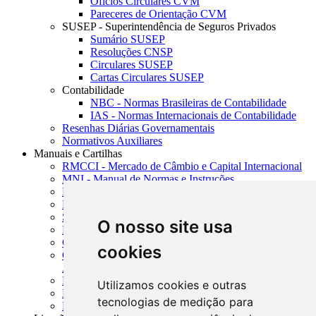
Ofícios Circulares CVM
Pareceres de Orientação CVM
SUSEP - Superintendência de Seguros Privados
Sumário SUSEP
Resoluções CNSP
Circulares SUSEP
Cartas Circulares SUSEP
Contabilidade
NBC - Normas Brasileiras de Contabilidade
IAS - Normas Internacionais de Contabilidade
Resenhas Diárias Governamentais
Normativos Auxiliares
Manuais e Cartilhas
RMCCI - Mercado de Câmbio e Capital Internacional
MNI - Manual de Normas e Instruções
MTVM - Manual de Títulos e Valores Mobiliários
MCR - Manual de Crédito Rural
SISORF - Manual de Organização do SFN
O nosso site usa
MASUP - Manual de Supervisão Bancária
CADOC - Catálogo de Documentos
cookies
CNAE-CONCLA - Classificação Nacional de
Atividades Econômicas
PMF - Cartilhas do BCB
Utilizamos cookies e outras
Manuais Auxiliares do BCB e Cosif-e
tecnologias de medição para
Resenhas Diárias Governamentais