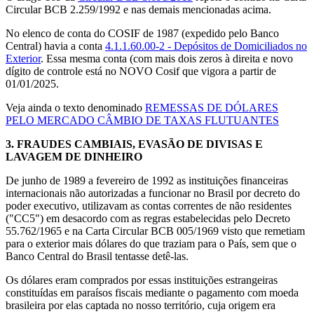
Circular BCB 2.259/1992 e nas demais mencionadas acima.
No elenco de conta do COSIF de 1987 (expedido pelo Banco
Central) havia a conta
4.1.1.60.00-2 - Depósitos de Domiciliados no
Exterior
. Essa mesma conta (com mais dois zeros à direita e novo
dígito de controle está no NOVO Cosif que vigora a partir de
01/01/2025.
Veja ainda o texto denominado
REMESSAS DE DÓLARES
PELO MERCADO CÂMBIO DE TAXAS FLUTUANTES
3.
FRAUDES CAMBIAIS, EVASÃO DE DIVISAS E
LAVAGEM DE DINHEIRO
De junho de 1989 a fevereiro de 1992 as instituições financeiras
internacionais não autorizadas a funcionar no Brasil por decreto do
poder executivo, utilizavam as contas correntes de não residentes
("CC5") em desacordo com as regras estabelecidas pelo Decreto
55.762/1965 e na Carta Circular BCB 005/1969 visto que remetiam
para o exterior mais dólares do que traziam para o País, sem que o
Banco Central do Brasil tentasse detê-las.
Os dólares eram comprados por essas instituições estrangeiras
constituídas em paraísos fiscais mediante o pagamento com moeda
brasileira por elas captada no nosso território, cuja origem era