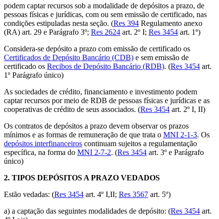
podem captar recursos sob a modalidade de depósitos a prazo, de
pessoas físicas e jurídicas, com ou sem emissão de certificado, nas
condições estipuladas nesta seção. (
Res 394
Regulamento anexo
(RA) art. 29 e Parágrafo 3º;
Res 2624
art. 2º I;
Res 3454
art. 1º)
Considera-se depósito a prazo com emissão de certificado os
Certificados de Depósito Bancário (CDB)
e sem emissão de
certificado os
Recibos de Depósito Bancário (RDB)
. (
Res 3454
art.
1º Parágrafo único)
As sociedades de crédito, financiamento e investimento podem
captar recursos por meio de RDB de pessoas físicas e jurídicas e as
cooperativas de crédito de seus associados. (
Res 3454
art. 2º I, II)
Os contratos de depósitos a prazo devem observar os prazos
mínimos e as formas de remuneração de que trata o
MNI 2-1-3
. Os
depósitos interfinanceiros
continuam sujeitos a regulamentação
específica, na forma do
MNI 2-7-2
. (
Res 3454
art. 3º e Parágrafo
único)
2.
TIPOS DEPÓSITOS A PRAZO VEDADOS
Estão vedadas: (
Res 3454
art. 4º I,II;
Res 3567
art. 5º)
a) a captação das seguintes modalidades de depósito: (
Res 3454
art.