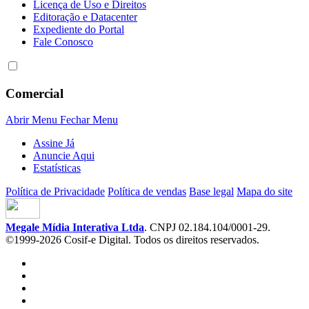
Licença de Uso e Direitos
Editoração e Datacenter
Expediente do Portal
Fale Conosco
Comercial
Abrir Menu
Fechar Menu
Assine Já
Anuncie Aqui
Estatísticas
Política de Privacidade
Política de vendas
Base legal
Mapa do site
Megale Mídia Interativa Ltda
. CNPJ 02.184.104/0001-29.
©1999-2026 Cosif-e Digital. Todos os direitos reservados.