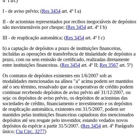
4º I a/c)
I - de aviso prévio; (
Res 3454
art. 4º I a)
II - de acionistas representados por recibos inegociáveis de depósitos
não movimentáveis por cheque; (
Res 3454
art. 4º I b)
III - de reaplicação automática; (
Res 3454
art. 4º I c)
b) a captação de depósitos a prazo de instituições financeiras,
incluídas as operações de transferência de titularidade de depósitos a
prazo, com ou sem emissão de certificado, realizadas diretamente
entre instituições financeiras. (
Res 3454
art. 4º II;
Res 3567
art. 5º)
Os contratos de depósitos existentes em 1/6/2007 sob as
modalidades mencionadas na alínea "a" acima podem ser mantidos
até o seu término, ressalvado que as cooperativas de crédito podem
continuar recebendo depósitos de aviso prévio até 31/12/2007, ou
seja: os depósitos de aviso prévio, os depósitos de acionistas das
sociedades de crédito, financiamento e investimento e os depósitos
de reaplicação automática, existentes em 31/5/2007, podem ser
mantidos pelas instituições financeiras captadoras dos mencionados
depósitos até seu resgate pelo investidor, estando vedados novos
depósitos da espécie a partir 31/5/2007. (
Res 3454
art. 4º Parágrafo
único;
Cta Circ. 3277
)