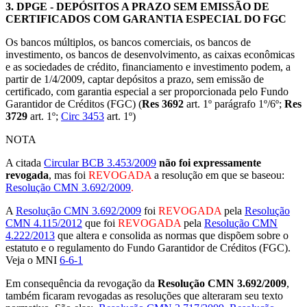
3.
DPGE - DEPÓSITOS A PRAZO SEM EMISSÃO DE
CERTIFICADOS COM GARANTIA ESPECIAL DO FGC
Os bancos múltiplos, os bancos comerciais, os bancos de
investimento, os bancos de desenvolvimento, as caixas econômicas
e as sociedades de crédito, financiamento e investimento podem, a
partir de 1/4/2009, captar depósitos a prazo, sem emissão de
certificado, com garantia especial a ser proporcionada pelo Fundo
Garantidor de Créditos (FGC) (
Res 3692
art. 1º parágrafo 1º/6º;
Res
3729
art. 1º;
Circ 3453
art. 1º)
NOTA
A citada
Circular BCB 3.453/2009
não foi expressamente
revogada
, mas foi
REVOGADA
a resolução em que se baseou:
Resolução CMN 3.692/2009
.
A
Resolução CMN 3.692/2009
foi
REVOGADA
pela
Resolução
CMN 4.115/2012
que foi
REVOGADA
pela
Resolução CMN
4.222/2013
que altera e consolida as normas que dispõem sobre o
estatuto e o regulamento do Fundo Garantidor de Créditos (FGC).
Veja o MNI
6-6-1
Em consequência da revogação da
Resolução CMN 3.692/2009
,
também ficaram revogadas as resoluções que alteraram seu texto