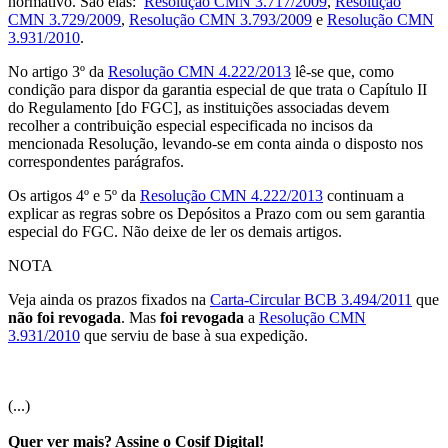
normativo. São elas:
Resolução CMN 3.717/2009
,
Resolução
CMN 3.729/2009
,
Resolução CMN 3.793/2009
e
Resolução CMN
3.931/2010
.
No artigo 3º da
Resolução CMN 4.222/2013
lê-se que, como
condição para dispor da garantia especial de que trata o Capítulo II
do Regulamento [do FGC], as instituições associadas devem
recolher a contribuição especial especificada no incisos da
mencionada Resolução, levando-se em conta ainda o disposto nos
correspondentes parágrafos.
Os artigos 4º e 5º da
Resolução CMN 4.222/2013
continuam a
explicar as regras sobre os Depósitos a Prazo com ou sem garantia
especial do FGC. Não deixe de ler os demais artigos.
NOTA
Veja ainda os prazos fixados na
Carta-Circular BCB 3.494/2011
que
não foi revogada
. Mas
foi revogada
a
Resolução CMN
3.931/2010
que serviu de base à sua expedição.
(...)
Quer ver mais? Assine o Cosif Digital!