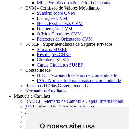
MF - Portarias do Ministério da Fazenda
CVM - Comissão de Valores Mobiliários
Sumário sobre CVM
Instruções CVM
Notas Explicativas CVM
Deliberações CVM
Ofícios Circulares CVM
Pareceres de Orientação CVM
SUSEP - Superintendência de Seguros Privados
Sumário SUSEP
Resoluções CNSP
Circulares SUSEP
Cartas Circulares SUSEP
Contabilidade
NBC - Normas Brasileiras de Contabilidade
IAS - Normas Internacionais de Contabilidade
Resenhas Diárias Governamentais
Normativos Auxiliares
Manuais e Cartilhas
RMCCI - Mercado de Câmbio e Capital Internacional
MNI - Manual de Normas e Instruções
MTVM - Manual de Títulos e Valores Mobiliários
MCR - Manual de Crédito Rural
SISORF - Manual de Organização do SFN
O nosso site usa
MASUP - Manual de Supervisão Bancária