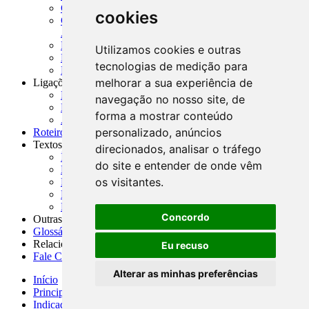
CADOC - Catálogo de Documentos
cookies
CNAE-CONCLA - Classificação Nacional de
Atividades Econômicas
PMF - Cartilhas do BCB
Utilizamos cookies e outras
Manuais Auxiliares do BCB e Cosif-e
tecnologias de medição para
Resenhas Diárias Governamentais
melhorar a sua experiência de
Ligações Externas
Links Úteis
navegação no nosso site, de
Presidência da República
forma a mostrar conteúdo
Agências Nacionais Reguladoras
personalizado, anúncios
Roteiros para Estudos
Textos
direcionados, analisar o tráfego
Índice de Textos
do site e entender de onde vêm
Editorial
os visitantes.
Monografias
Na Imprensa
Fórum de Discussão
Concordo
Outras ferramentas
Glossário
Relacionamento
Eu recuso
Fale Conosco
Alterar as minhas preferências
Início
Principais notícias
Indicadores