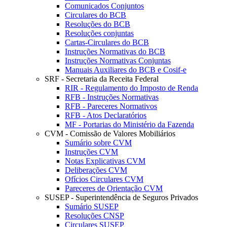
Comunicados Conjuntos
Circulares do BCB
Resoluções do BCB
Resoluções conjuntas
Cartas-Circulares do BCB
Instruções Normativas do BCB
Instruções Normativas Conjuntas
Manuais Auxiliares do BCB e Cosif-e
SRF - Secretaria da Receita Federal
RIR - Regulamento do Imposto de Renda
RFB - Instruções Normativas
RFB - Pareceres Normativos
RFB - Atos Declaratórios
MF - Portarias do Ministério da Fazenda
CVM - Comissão de Valores Mobiliários
Sumário sobre CVM
Instruções CVM
Notas Explicativas CVM
Deliberações CVM
Ofícios Circulares CVM
Pareceres de Orientação CVM
SUSEP - Superintendência de Seguros Privados
Sumário SUSEP
Resoluções CNSP
Circulares SUSEP