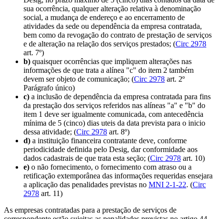
sua ocorrência, qualquer alteração relativa à denominação
social, a mudança de endereço e ao encerramento de
atividades da sede ou dependência da empresa contratada,
bem como da revogação do contrato de prestação de serviços
e de alteração na relação dos serviços prestados; (
Circ 2978
art. 7º)
b)
quaisquer ocorrências que impliquem alterações nas
informações de que trata a alínea "c" do item 2 também
devem ser objeto de comunicação; (
Circ 2978
art. 2º
Parágrafo único)
c)
a inclusão de dependência da empresa contratada para fins
da prestação dos serviços referidos nas alíneas "a" e "b" do
item 1 deve ser igualmente comunicada, com antecedência
mínima de 5 (cinco) dias uteis da data prevista para o inicio
dessa atividade; (
Circ 2978
art. 8º)
d)
a instituição financeira contratante deve, conforme
periodicidade definida pelo Desig, dar conformidade aos
dados cadastrais de que trata esta seção; (
Circ 2978
art. 10)
e)
o não fornecimento, o fornecimento com atraso ou a
retificação extemporânea das informações requeridas ensejara
a aplicação das penalidades previstas no
MNI 2-1-22
. (
Circ
2978
art. 11)
As empresas contratadas para a prestação de serviços de
correspondente estão sujeitas as penalidades previstas no artigo 44,