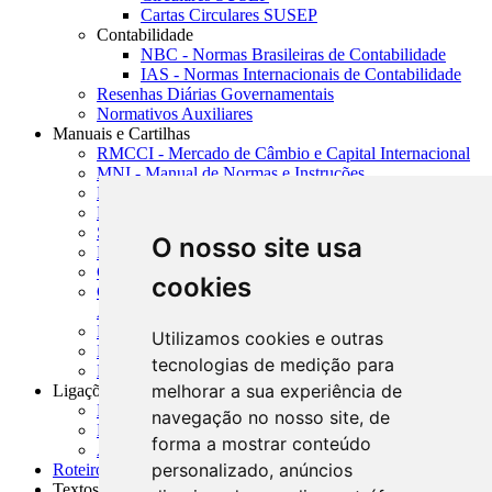
Cartas Circulares SUSEP
Contabilidade
NBC - Normas Brasileiras de Contabilidade
IAS - Normas Internacionais de Contabilidade
Resenhas Diárias Governamentais
Normativos Auxiliares
Manuais e Cartilhas
RMCCI - Mercado de Câmbio e Capital Internacional
MNI - Manual de Normas e Instruções
MTVM - Manual de Títulos e Valores Mobiliários
MCR - Manual de Crédito Rural
SISORF - Manual de Organização do SFN
O nosso site usa
MASUP - Manual de Supervisão Bancária
CADOC - Catálogo de Documentos
cookies
CNAE-CONCLA - Classificação Nacional de
Atividades Econômicas
PMF - Cartilhas do BCB
Utilizamos cookies e outras
Manuais Auxiliares do BCB e Cosif-e
tecnologias de medição para
Resenhas Diárias Governamentais
melhorar a sua experiência de
Ligações Externas
Links Úteis
navegação no nosso site, de
Presidência da República
forma a mostrar conteúdo
Agências Nacionais Reguladoras
personalizado, anúncios
Roteiros para Estudos
Textos