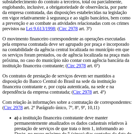
substabelecimento do contrato a terceiros, total ou parcialmente,
englobando, inclusive, a obrigatoriedade de observância, por parte
da empresa contratada, das disposições estabelecidas na legislação
em vigor relativamente à segurança e ao sigilo bancários, bem como
a prevenção e ao combate as atividades relacionadas com os crimes
previstos na
Lei 9.613/1998
; (
Circ 2978
art. 3º)
O movimento financeiro correspondente as operações executadas
pela empresa contratada deve ser agrupado por praça e incorporado
na contabilidade da agência central localizada no município em que
os serviços foram prestados, ou de agência localizada na praça mais
próxima, no caso do município não contar com agência bancária da
instituição financeira contratante; (
Circ 2978
art. 6º)
Os contratos de prestação de serviços devem ser mantidos a
disposição do Banco Central do Brasil na sede da instituição
financeira contratante e, por copia autenticada, na sede e na
dependência da empresa contratada; (
Circ 2978
art. 4º)
Com relação às informações sobre a contratação de correspondentes:
(
Circ 2978
art. 2º Parágrafo único, 7º, 8º, 9º, 10,11)
a)
a instituição financeira contratante deve manter
permanentemente atualizados os dados cadastrais relativos à
prestação de serviços de que trata o item 1, informando ao
Desig, no prazo máximo de 5 (cinco) dias contados da data de