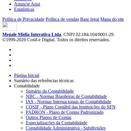
Anuncie Aqui
Estatísticas
Política de Privacidade
Política de vendas
Base legal
Mapa do site
Megale Mídia Interativa Ltda
. CNPJ 02.184.104/0001-29.
©1999-2026 Cosif-e Digital. Todos os direitos reservados.
Página Inicial
Sumário das referências técnicas
Contabilidade
Sumário da Contabilidade
NBC - Normas Brasileiras de Contabilidade
IAS - Normas Internacionais de Contabilidade
COSIF - Plano Contábil das Instituições do SFN
PADRON - Plano de Contas Padronizado
Outros Planos de Contas
Especializações da Contabilidade
Contabilidade Administrativa - Subdivisões