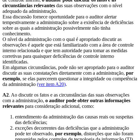
circunstâncias relevantes
das suas observações com o nível
adequado da administração.
Essa discussão fornece oportunidade para o auditor alertar
tempestivamente a administração sobre a existência de deficiências
sobre as quais a administração possivelmente não tinha
conhecimento.
O nível da administração com o qual é apropriado discutir as
observações é aquele que está familiarizado com a área de controle
interno relacionada e que tem autoridade para tomar as medidas
corretivas para quaisquer deficiências de controle interno
identificadas.
Em algumas circunstâncias, pode não ser apropriado para o auditor
discutir as suas constatações diretamente com a administração,
por
exemplo
, se elas parecerem questionar a integridade ou competência
da administração
(ver item A20)
.
A2
. Ao discutir os fatos e as circunstâncias das suas observações
com a administração,
o auditor pode obter outras informações
relevantes
para consideração adicional, como:
entendimento da administração das causas reais ou suspeitas
das deficiências;
exceções decorrentes das deficiências que a administração
pode ter observado,
por exemplo
, distorções que não foram
prevenidas pelos controles de tecnologia da informação (TI)