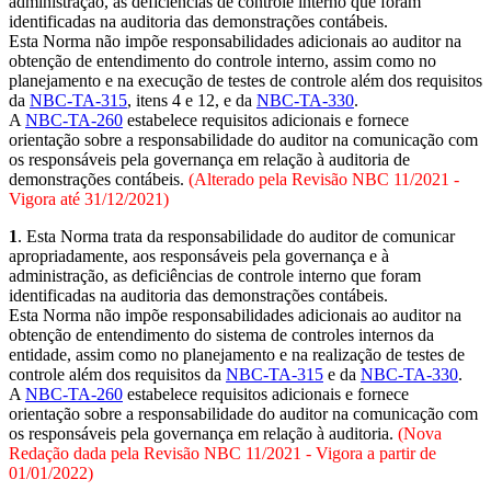
administração, as deficiências de controle interno que foram
identificadas na auditoria das demonstrações contábeis.
Esta Norma não impõe responsabilidades adicionais ao auditor na
obtenção de entendimento do controle interno, assim como no
planejamento e na execução de testes de controle além dos requisitos
da
NBC-TA-315
, itens 4 e 12, e da
NBC-TA-330
.
A
NBC-TA-260
estabelece requisitos adicionais e fornece
orientação sobre a responsabilidade do auditor na comunicação com
os responsáveis pela governança em relação à auditoria de
demonstrações contábeis.
(Alterado pela Revisão NBC 11/2021 -
Vigora até 31/12/2021)
1
. Esta Norma trata da responsabilidade do auditor de comunicar
apropriadamente, aos responsáveis pela governança e à
administração, as deficiências de controle interno que foram
identificadas na auditoria das demonstrações contábeis.
Esta Norma não impõe responsabilidades adicionais ao auditor na
obtenção de entendimento do sistema de controles internos da
entidade, assim como no planejamento e na realização de testes de
controle além dos requisitos da
NBC-TA-315
e da
NBC-TA-330
.
A
NBC-TA-260
estabelece requisitos adicionais e fornece
orientação sobre a responsabilidade do auditor na comunicação com
os responsáveis pela governança em relação à auditoria.
(Nova
Redação dada pela Revisão NBC 11/2021 - Vigora a partir de
01/01/2022)