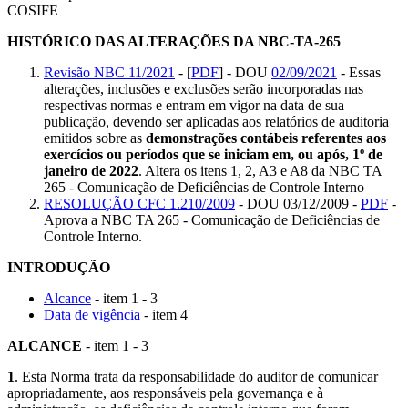
COSIFE
HISTÓRICO DAS ALTERAÇÕES DA NBC-TA-265
Revisão NBC 11/2021
- [
PDF
] - DOU
02/09/2021
- Essas
alterações, inclusões e exclusões serão incorporadas nas
respectivas normas e entram em vigor na data de sua
publicação, devendo ser aplicadas aos relatórios de auditoria
emitidos sobre as
demonstrações contábeis referentes aos
exercícios ou períodos que se iniciam em, ou após, 1º de
janeiro de 2022
. Altera os itens 1, 2, A3 e A8 da NBC TA
265 - Comunicação de Deficiências de Controle Interno
RESOLUÇÃO CFC 1.210/2009
- DOU 03/12/2009 -
PDF
-
Aprova a NBC TA 265 - Comunicação de Deficiências de
Controle Interno.
INTRODUÇÃO
Alcance
- item 1 - 3
Data de vigência
- item 4
ALCANCE
- item 1 - 3
1
. Esta Norma trata da responsabilidade do auditor de comunicar
apropriadamente, aos responsáveis pela governança e à