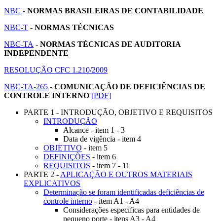
NBC
- NORMAS BRASILEIRAS DE CONTABILIDADE
NBC-T
- NORMAS TÉCNICAS
NBC-TA
- NORMAS TÉCNICAS DE AUDITORIA
INDEPENDENTE
RESOLUÇÃO CFC 1.210/2009
NBC-TA-265
- COMUNICAÇÃO DE DEFICIÊNCIAS DE
CONTROLE INTERNO
[PDF]
PARTE 1 - INTRODUÇÃO, OBJETIVO E REQUISITOS
INTRODUÇÃO
Alcance - item 1 - 3
Data de vigência - item 4
OBJETIVO
- item 5
DEFINIÇÕES
- item 6
REQUISITOS
- item 7 - 11
PARTE 2 -
APLICAÇÃO E OUTROS MATERIAIS
EXPLICATIVOS
Determinação se foram identificadas deficiências de
controle interno
- item A1 - A4
Considerações específicas para entidades de
pequeno porte - itens A3 - A4