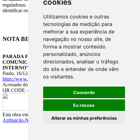
cookies
reguladoras. Nesse caso, a comunicação por escrito do auditor pode
identificar essas autoridades reguladoras.
Utilizamos cookies e outras
tecnologias de medição para
melhorar a sua experiência de
NOTA BIBLIOGRÁFICA
navegação no nosso site, de
forma a mostrar conteúdo
personalizado, anúncios
PARADA FILHO
, Américo Garcia. "
NBC-TA-265 -
direcionados, analisar o tráfego
COMUNICAÇÃO DE DEFICIÊNCIAS DE CONTROLE
INTERNO
". COSIF Eletrônico - Portal de Contabilidade. São
do site e entender de onde vêm
Paulo, 16/12/2009. CONTABILIDADE. Disponível em
os visitantes.
https://www.cosif.com.br/publica.asp?arquivo=nbcta265ind
.
Acessado domingo, 9 de agosto de 2026.
QR CODE - MOBILE LINK
Concordo
Eu recuso
Esta obra está licenciada pelas regras da
Creative Commons
Alterar as minhas preferências
Atribuição-NãoComercial-CompartilhaIgual 4.0 Internacional.