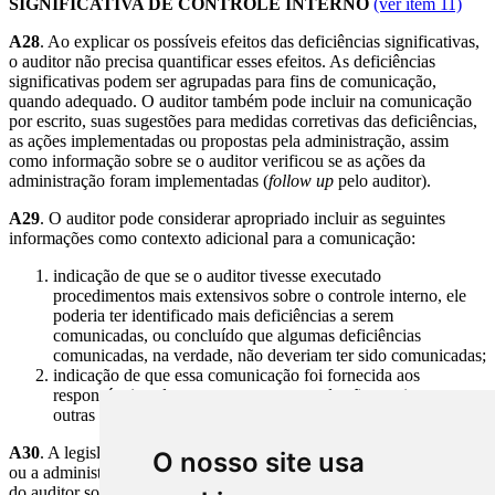
SIGNIFICATIVA DE CONTROLE INTERNO
(ver item 11)
A28
. Ao explicar os possíveis efeitos das deficiências significativas,
o auditor não precisa quantificar esses efeitos. As deficiências
significativas podem ser agrupadas para fins de comunicação,
quando adequado. O auditor também pode incluir na comunicação
por escrito, suas sugestões para medidas corretivas das deficiências,
as ações implementadas ou propostas pela administração, assim
como informação sobre se o auditor verificou se as ações da
administração foram implementadas (
follow up
pelo auditor).
A29
. O auditor pode considerar apropriado incluir as seguintes
informações como contexto adicional para a comunicação:
indicação de que se o auditor tivesse executado
procedimentos mais extensivos sobre o controle interno, ele
poderia ter identificado mais deficiências a serem
comunicadas, ou concluído que algumas deficiências
comunicadas, na verdade, não deveriam ter sido comunicadas;
indicação de que essa comunicação foi fornecida aos
responsáveis pela governança e que pode não servir para
outras finalidades.
A30
. A legislação ou a regulamentação pode requerer que o auditor
O nosso site usa
ou a administração forneça uma cópia por escrito da comunicação
do auditor sobre as deficiências significativas para as autoridades