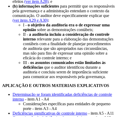
efeitos
(ver item A28)
; e
(b)
informações suficientes
para permitir que os responsáveis
pela governança e a administração entendam o contexto da
comunicação. O auditor deve especificamente explicar que
(ver itens A29 e A30)
:
I -
o objetivo da auditoria era o de expressar uma
opinião
sobre as demonstrações contábeis;
II -
a auditoria incluiu a consideração do controle
interno
relevante para a elaboração das demonstrações
contábeis com a finalidade de planejar procedimentos
de auditoria que são apropriados nas circunstâncias,
mas não para fins de expressar uma opinião sobre a
eficácia do controle interno; e
III -
os assuntos comunicados estão limitados às
deficiências
que o auditor identificou durante a
auditoria e concluiu serem de importância suficiente
para comunicar aos responsáveis pela governança.
APLICAÇÃO E OUTROS MATERIAIS EXPLICATIVOS
Determinação se foram identificadas deficiências de controle
interno
- item A1 - A4
Considerações específicas para entidades de pequeno
porte - itens A3 - A4
Deficiências significativas de controle interno
- item A5 - A11