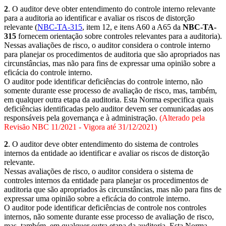
2
. O auditor deve obter entendimento do controle interno relevante
para a auditoria ao identificar e avaliar os riscos de distorção
relevante (
NBC-TA-315
, item 12, e itens A60 a A65 da
NBC-TA-
315
fornecem orientação sobre controles relevantes para a auditoria).
Nessas avaliações de risco, o auditor considera o controle interno
para planejar os procedimentos de auditoria que são apropriados nas
circunstâncias, mas não para fins de expressar uma opinião sobre a
eficácia do controle interno.
O auditor pode identificar deficiências do controle interno, não
somente durante esse processo de avaliação de risco, mas, também,
em qualquer outra etapa da auditoria. Esta Norma especifica quais
deficiências identificadas pelo auditor devem ser comunicadas aos
responsáveis pela governança e à administração.
(Alterado pela
Revisão NBC 11/2021 - Vigora até 31/12/2021)
2
. O auditor deve obter entendimento do sistema de controles
internos da entidade ao identificar e avaliar os riscos de distorção
relevante.
Nessas avaliações de risco, o auditor considera o sistema de
controles internos da entidade para planejar os procedimentos de
auditoria que são apropriados às circunstâncias, mas não para fins de
expressar uma opinião sobre a eficácia do controle interno.
O auditor pode identificar deficiências de controle nos controles
internos, não somente durante esse processo de avaliação de risco,
mas, também, em qualquer outra etapa da auditoria. Esta Norma