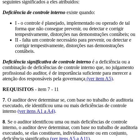
seguintes significados a eles atribuídos:
Deficiência de controle interno
existe quando:
I - o controle é planejado, implementado ou operado de tal
forma que não consegue prevenir, ou detectar e corrigir
tempestivamente, distorções nas demonstrações contábeis; ou
II - falta um controle necessário para prevenir, ou detectar e
corrigir tempestivamente, distorções nas demonstrações
contábeis.
Deficiência significativa de controle interno
é a deficiência ou a
combinação de deficiências de controle interno que, no julgamento
profissional do auditor, é de importância suficiente para merecer a
atenção dos responsáveis pela governança
(ver item A5)
.
REQUISITOS
- item 7 - 11
7
. O auditor deve determinar se, com base no trabalho de auditoria
executado, ele identificou uma ou mais deficiências de controle
interno
(ver itens A1 a A4)
.
8
. Se o auditor identificou uma ou mais deficiências de controle
interno, o auditor deve determinar, com base no trabalho de auditoria
executado, se elas constituem, individualmente ou em conjunto,
deficiência significativa
(ver itens A5 a A11)
.