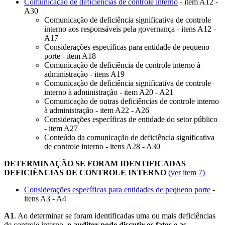
Comunicação de deficiências de controle interno
- item A12 -
A30
Comunicação de deficiência significativa de controle
interno aos responsáveis pela governança - itens A12 -
A17
Considerações específicas para entidade de pequeno
porte - item A18
Comunicação de deficiência de controle interno à
administração - itens A19
Comunicação de deficiência significativa de controle
interno à administração - item A20 - A21
Comunicação de outras deficiências de controle interno
à administração - item A22 - A26
Considerações específicas de entidade do setor público
- item A27
Conteúdo da comunicação de deficiência significativa
de controle interno - itens A28 - A30
DETERMINAÇÃO SE FORAM IDENTIFICADAS
DEFICIÊNCIAS DE CONTROLE INTERNO
(ver item 7)
Considerações específicas para entidades de pequeno porte
-
itens A3 - A4
A1
. Ao determinar se foram identificadas uma ou mais deficiências
de controle interno,
o auditor pode discutir os fatos e as