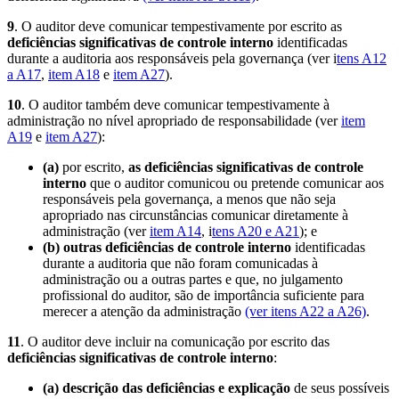
9
. O auditor deve comunicar tempestivamente por escrito as
deficiências significativas de controle interno
identificadas
durante a auditoria aos responsáveis pela governança (ver i
tens A12
a A17
,
item A18
e
item A27
).
10
. O auditor também deve comunicar tempestivamente à
administração no nível apropriado de responsabilidade (ver
item
A19
e
item A27
):
(a)
por escrito,
as deficiências significativas de controle
interno
que o auditor comunicou ou pretende comunicar aos
responsáveis pela governança, a menos que não seja
apropriado nas circunstâncias comunicar diretamente à
administração (ver
item A14
, i
tens A20 e A21
); e
(b)
outras deficiências de controle interno
identificadas
durante a auditoria que não foram comunicadas à
administração ou a outras partes e que, no julgamento
profissional do auditor, são de importância suficiente para
merecer a atenção da administração
(ver itens A22 a A26)
.
11
. O auditor deve incluir na comunicação por escrito das
deficiências significativas de controle interno
:
(a)
descrição das deficiências e explicação
de seus possíveis