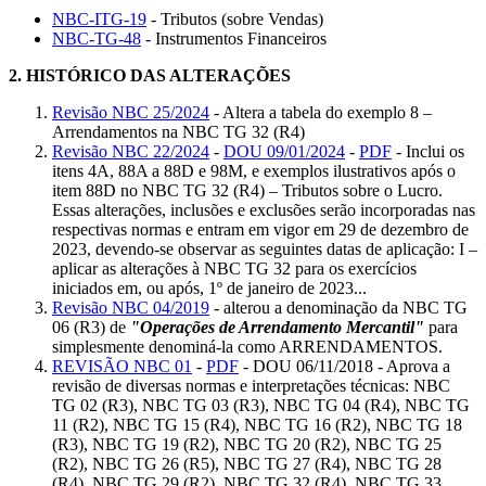
NBC-ITG-19
- Tributos (sobre Vendas)
NBC-TG-48
- Instrumentos Financeiros
2.
HISTÓRICO DAS ALTERAÇÕES
Revisão NBC 25/2024
- Altera a tabela do exemplo 8 –
Arrendamentos na NBC TG 32 (R4)
Revisão NBC 22/2024
-
DOU 09/01/2024
-
PDF
- Inclui os
itens 4A, 88A a 88D e 98M, e exemplos ilustrativos após o
item 88D no NBC TG 32 (R4) – Tributos sobre o Lucro.
Essas alterações, inclusões e exclusões serão incorporadas nas
respectivas normas e entram em vigor em 29 de dezembro de
2023, devendo-se observar as seguintes datas de aplicação: I –
aplicar as alterações à NBC TG 32 para os exercícios
iniciados em, ou após, 1º de janeiro de 2023...
Revisão NBC 04/2019
- alterou a denominação da NBC TG
06 (R3) de
"Operações de Arrendamento Mercantil"
para
simplesmente denominá-la como ARRENDAMENTOS.
REVISÃO NBC 01
-
PDF
- DOU 06/11/2018 - Aprova a
revisão de diversas normas e interpretações técnicas: NBC
TG 02 (R3), NBC TG 03 (R3), NBC TG 04 (R4), NBC TG
11 (R2), NBC TG 15 (R4), NBC TG 16 (R2), NBC TG 18
(R3), NBC TG 19 (R2), NBC TG 20 (R2), NBC TG 25
(R2), NBC TG 26 (R5), NBC TG 27 (R4), NBC TG 28
(R4), NBC TG 29 (R2), NBC TG 32 (R4), NBC TG 33