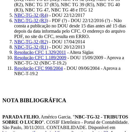
(R2), NBC TG 37 (R5), NBC TG 39 (R5), NBC TG 40
(R3), NBC TG 47, NBC TG 48 e ITG 12
NBC-TG-32 (R4)
- DOU 22/12/2017
NBC-TG-32 (R3)
- PDF (?) - DOU 22/12/2016 (?) - Não
consta a publicação no DOU desde 15 dias antes até 15 dias
depois da data informada pelo CFC. O endereço do arquivo
PDF, no site do CFC, resulta em ERRO.
NBC-TG-32 (R2)
- DOU 17/04/2014
NBC-TG-32 (R1)
- DOU 20/12/2013
Resolução CFC 1.329/2011
- Altera Siglas
Resolução CFC 1.189/2009
- DOU 15/09/2009 - Aprova a
NBC-TG-32 (NBC-T-19.2)
Resolução CFC 998/2004
- DOU 09/06/2004 - Aprova a
NBC-T-19.2
NOTA BIBLIOGRÁFICA
PARADA FILHO
, Américo Garcia. "
NBC-TG-32 - TRIBUTOS
SOBRE O LUCRO
". COSIF Eletrônico - Portal de Contabilidade.
São Paulo, 30/11/2011. CONTABILIDADE. Disponível em