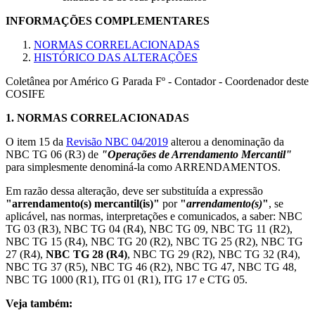
INFORMAÇÕES COMPLEMENTARES
NORMAS CORRELACIONADAS
HISTÓRICO DAS ALTERAÇÕES
Coletânea por Américo G Parada Fº - Contador - Coordenador deste
COSIFE
1.
NORMAS CORRELACIONADAS
O item 15 da
Revisão NBC 04/2019
alterou a denominação da
NBC TG 06 (R3) de
"Operações de Arrendamento Mercantil"
para simplesmente denominá-la como ARRENDAMENTOS.
Em razão dessa alteração, deve ser substituída a expressão
"arrendamento(s) mercantil(is)"
por
"
arrendamento(s)
"
, se
aplicável, nas normas, interpretações e comunicados, a saber: NBC
TG 03 (R3), NBC TG 04 (R4), NBC TG 09, NBC TG 11 (R2),
NBC TG 15 (R4), NBC TG 20 (R2), NBC TG 25 (R2), NBC TG
27 (R4),
NBC TG 28 (R4)
, NBC TG 29 (R2), NBC TG 32 (R4),
NBC TG 37 (R5), NBC TG 46 (R2), NBC TG 47, NBC TG 48,
NBC TG 1000 (R1), ITG 01 (R1), ITG 17 e CTG 05.
Veja também: