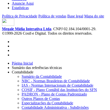
Anuncie Aqui
Estatísticas
Política de Privacidade
Política de vendas
Base legal
Mapa do site
Megale Mídia Interativa Ltda
. CNPJ 02.184.104/0001-29.
©1999-2026 Cosif-e Digital. Todos os direitos reservados.
Página Inicial
Sumário das referências técnicas
Contabilidade
Sumário da Contabilidade
NBC - Normas Brasileiras de Contabilidade
IAS - Normas Internacionais de Contabilidade
COSIF - Plano Contábil das Instituições do SFN
PADRON - Plano de Contas Padronizado
Outros Planos de Contas
Especializações da Contabilidade
Contabilidade Administrativa - Subdivisões