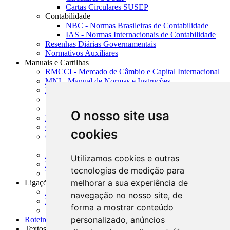
Cartas Circulares SUSEP
Contabilidade
NBC - Normas Brasileiras de Contabilidade
IAS - Normas Internacionais de Contabilidade
Resenhas Diárias Governamentais
Normativos Auxiliares
Manuais e Cartilhas
RMCCI - Mercado de Câmbio e Capital Internacional
MNI - Manual de Normas e Instruções
MTVM - Manual de Títulos e Valores Mobiliários
MCR - Manual de Crédito Rural
SISORF - Manual de Organização do SFN
O nosso site usa
MASUP - Manual de Supervisão Bancária
CADOC - Catálogo de Documentos
cookies
CNAE-CONCLA - Classificação Nacional de
Atividades Econômicas
PMF - Cartilhas do BCB
Utilizamos cookies e outras
Manuais Auxiliares do BCB e Cosif-e
tecnologias de medição para
Resenhas Diárias Governamentais
melhorar a sua experiência de
Ligações Externas
Links Úteis
navegação no nosso site, de
Presidência da República
forma a mostrar conteúdo
Agências Nacionais Reguladoras
personalizado, anúncios
Roteiros para Estudos
Textos