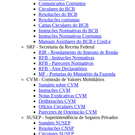
Comunicados Conjuntos
Circulares do BCB
Resoluções do BCB
Resoluções conjuntas
Cartas-Circulares do BCB
Instruções Normativas do BCB
Instruções Normativas Conjuntas
Manuais Auxiliares do BCB e Cosif-e
SRF - Secretaria da Receita Federal
RIR - Regulamento do Imposto de Renda
RFB - Instruções Normativas
RFB - Pareceres Normativos
RFB - Atos Declaratórios
MF - Portarias do Ministério da Fazenda
CVM - Comissão de Valores Mobiliários
Sumário sobre CVM
Instruções CVM
Notas Explicativas CVM
Deliberações CVM
Ofícios Circulares CVM
Pareceres de Orientação CVM
SUSEP - Superintendência de Seguros Privados
Sumário SUSEP
Resoluções CNSP
Circulares SUSEP