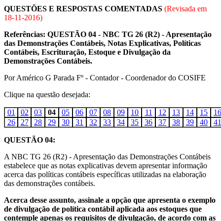
QUESTÕES E RESPOSTAS COMENTADAS
(Revisada em
18-11-2016
)
Referências: QUESTÃO 04 - NBC TG 26 (R2) - Apresentação
das Demonstrações Contábeis, Notas Explicativas, Políticas
Contábeis, Escrituração, Estoque e Divulgação da
Demonstrações Contábeis.
Por Américo G Parada Fº - Contador - Coordenador do COSIFE
Clique na questão desejada:
01
02
03
04
05
06
07
08
09
10
11
12
13
14
15
1
26
27
28
29
30
31
32
33
34
35
36
37
38
39
40
4
QUESTÃO 04:
A NBC TG 26 (R2) - Apresentação das Demonstrações Contábeis
estabelece que as notas explicativas devem apresentar informação
acerca das políticas contábeis específicas utilizadas na elaboração
das demonstrações contábeis.
Acerca desse assunto, assinale a opção que apresenta o exemplo
de divulgação de política contábil aplicada aos estoques que
contemple apenas os requisitos de divulgação, de acordo com as