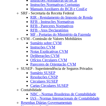
Instruções Normativas do BCB
Instruções Normativas Conjuntas
Manuais Auxiliares do BCB e Cosif-e
SRF - Secretaria da Receita Federal
RIR - Regulamento do Imposto de Renda
RFB - Instruções Normativas
RFB - Pareceres Normativos
RFB - Atos Declaratórios
MF - Portarias do Ministério da Fazenda
CVM - Comissão de Valores Mobiliários
Sumário sobre CVM
Instruções CVM
Notas Explicativas CVM
Deliberações CVM
Ofícios Circulares CVM
Pareceres de Orientação CVM
SUSEP - Superintendência de Seguros Privados
Sumário SUSEP
Resoluções CNSP
Circulares SUSEP
Cartas Circulares SUSEP
Contabilidade
NBC - Normas Brasileiras de Contabilidade
IAS - Normas Internacionais de Contabilidade
Resenhas Diárias Governamentais