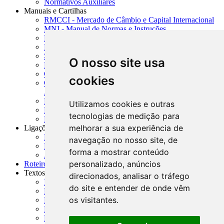
Normativos Auxiliares
Manuais e Cartilhas
RMCCI - Mercado de Câmbio e Capital Internacional
MNI - Manual de Normas e Instruções
MTVM - Manual de Títulos e Valores Mobiliários
MCR - Manual de Crédito Rural
SISORF - Manual de Organização do SFN
O nosso site usa
MASUP - Manual de Supervisão Bancária
CADOC - Catálogo de Documentos
cookies
CNAE-CONCLA - Classificação Nacional de
Atividades Econômicas
PMF - Cartilhas do BCB
Utilizamos cookies e outras
Manuais Auxiliares do BCB e Cosif-e
tecnologias de medição para
Resenhas Diárias Governamentais
melhorar a sua experiência de
Ligações Externas
Links Úteis
navegação no nosso site, de
Presidência da República
forma a mostrar conteúdo
Agências Nacionais Reguladoras
personalizado, anúncios
Roteiros para Estudos
Textos
direcionados, analisar o tráfego
Índice de Textos
do site e entender de onde vêm
Editorial
os visitantes.
Monografias
Na Imprensa
Fórum de Discussão