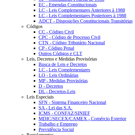
EC - Emendas Constitucionais
LC - Leis Complementares Anteriores à 1988
LC - Leis Complementares Posteriores à 1988
ADCT - Disposições Constitucionais Transitórias
Códigos
CC - Código Civil
CPC - Código de Processo Civil
CTN - Código Tributário Nacional
CP - Código Penal
Outros Códigos e CLT
Leis, Decretos e Medidas Provisórias
Busca de Leis e Decretos
LC - Leis Complementares
LO - Leis Ordinárias
MP - Medidas Provisórias
D - Decretos
DL - Decretos-Leis
Leis Especiais
SFN - Sistema Financeiro Nacional
SA - Lei das S.A.
ICMS - CONFAZ/SINIEF
MDIC/SECEX/CAMEX - Comércio Exterior
Trabalho e Emprego
Previdência Social
Regulamentos