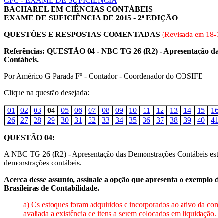
CFC - EXAME DE SUFICIÊNCIA
BACHAREL EM CIÊNCIAS CONTÁBEIS
EXAME DE SUFICIÊNCIA DE 2015 - 2ª EDIÇÃO
QUESTÕES E RESPOSTAS COMENTADAS
(Revisada em
18-
Referências: QUESTÃO 04 - NBC TG 26 (R2) - Apresentação das D
Contábeis.
Por Américo G Parada Fº - Contador - Coordenador do COSIFE
Clique na questão desejada:
01
02
03
04
05
06
07
08
09
10
11
12
13
14
15
1
26
27
28
29
30
31
32
33
34
35
36
37
38
39
40
4
QUESTÃO 04:
A NBC TG 26 (R2) - Apresentação das Demonstrações Contábeis estabel
demonstrações contábeis.
Acerca desse assunto, assinale a opção que apresenta o exemplo d
Brasileiras de Contabilidade.
a) Os estoques foram adquiridos e incorporados ao ativo da co
avaliada a existência de itens a serem colocados em liquidação. 