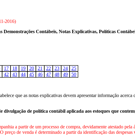
11-2016
)
emonstrações Contábeis, Notas Explicativas, Políticas Contábei
6
17
18
19
20
21
22
23
24
25
1
42
43
44
45
46
47
48
49
50
ece que as notas explicativas devem apresentar informação acerca das 
e divulgação de política contábil aplicada aos estoques que conte
mpanhia a partir de um processo de compra, devidamente atestado pela 
O preço de venda é determinado a partir da identificação das despesas v