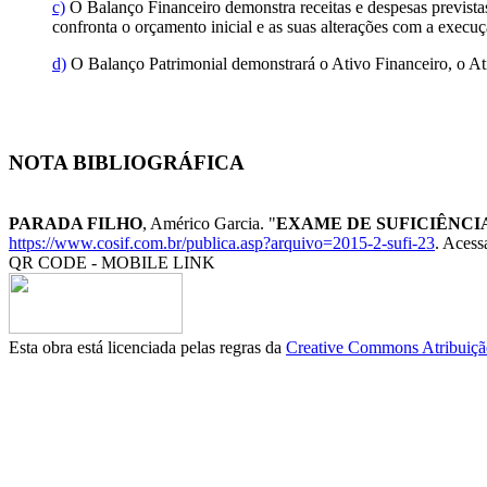
c)
O Balanço Financeiro demonstra receitas e despesas previstas
confronta o orçamento inicial e as suas alterações com a execuç
d)
O Balanço Patrimonial demonstrará o Ativo Financeiro, o At
NOTA BIBLIOGRÁFICA
PARADA FILHO
, Américo Garcia. "
EXAME DE SUFICIÊNCIA-
https://www.cosif.com.br/publica.asp?arquivo=2015-2-sufi-23
. Acess
QR CODE - MOBILE LINK
Esta obra está licenciada pelas regras da
Creative Commons Atribuição