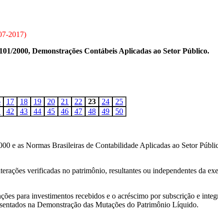
07-2017
)
01/2000, Demonstrações Contábeis Aplicadas ao Setor Público.
6
17
18
19
20
21
22
23
24
25
1
42
43
44
45
46
47
48
49
50
000 e as Normas Brasileiras de Contabilidade Aplicadas ao Setor Públi
erações verificadas no patrimônio, resultantes ou independentes da exe
es para investimentos recebidos e o acréscimo por subscrição e integr
resentados na Demonstração das Mutações do Patrimônio Líquido.