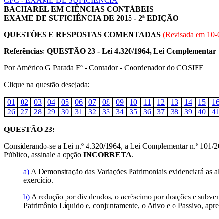
CFC - EXAME DE SUFICIÊNCIA
BACHAREL EM CIÊNCIAS CONTÁBEIS
EXAME DE SUFICIÊNCIA DE 2015 - 2ª EDIÇÃO
QUESTÕES E RESPOSTAS COMENTADAS
(Revisada em
10-
Referências: QUESTÃO 23 - Lei 4.320/1964, Lei Complementar 1
Por Américo G Parada Fº - Contador - Coordenador do COSIFE
Clique na questão desejada:
01
02
03
04
05
06
07
08
09
10
11
12
13
14
15
1
26
27
28
29
30
31
32
33
34
35
36
37
38
39
40
4
QUESTÃO 23:
Considerando-se a Lei n.º 4.320/1964, a Lei Complementar n.º 101/2
Público, assinale a opção
INCORRETA
.
a)
A Demonstração das Variações Patrimoniais evidenciará as alt
exercício.
b)
A redução por dividendos, o acréscimo por doações e subvençõ
Patrimônio Líquido e, conjuntamente, o Ativo e o Passivo, ap