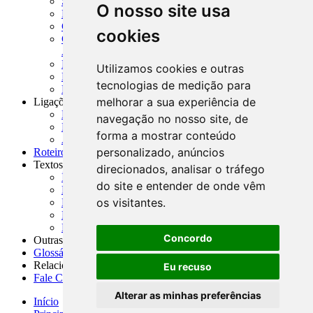
SISORF - Manual de Organização do SFN
O nosso site usa
MASUP - Manual de Supervisão Bancária
CADOC - Catálogo de Documentos
cookies
CNAE-CONCLA - Classificação Nacional de
Atividades Econômicas
PMF - Cartilhas do BCB
Utilizamos cookies e outras
Manuais Auxiliares do BCB e Cosif-e
tecnologias de medição para
Resenhas Diárias Governamentais
melhorar a sua experiência de
Ligações Externas
Links Úteis
navegação no nosso site, de
Presidência da República
forma a mostrar conteúdo
Agências Nacionais Reguladoras
personalizado, anúncios
Roteiros para Estudos
Textos
direcionados, analisar o tráfego
Índice de Textos
do site e entender de onde vêm
Editorial
os visitantes.
Monografias
Na Imprensa
Fórum de Discussão
Concordo
Outras ferramentas
Glossário
Relacionamento
Eu recuso
Fale Conosco
Alterar as minhas preferências
Início