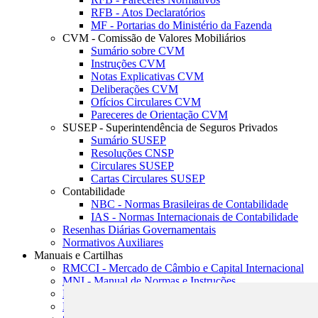
RFB - Atos Declaratórios
MF - Portarias do Ministério da Fazenda
CVM - Comissão de Valores Mobiliários
Sumário sobre CVM
Instruções CVM
Notas Explicativas CVM
Deliberações CVM
Ofícios Circulares CVM
Pareceres de Orientação CVM
SUSEP - Superintendência de Seguros Privados
Sumário SUSEP
Resoluções CNSP
Circulares SUSEP
Cartas Circulares SUSEP
Contabilidade
NBC - Normas Brasileiras de Contabilidade
IAS - Normas Internacionais de Contabilidade
Resenhas Diárias Governamentais
Normativos Auxiliares
Manuais e Cartilhas
RMCCI - Mercado de Câmbio e Capital Internacional
MNI - Manual de Normas e Instruções
MTVM - Manual de Títulos e Valores Mobiliários
MCR - Manual de Crédito Rural