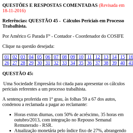
QUESTÕES E RESPOSTAS COMENTADAS
(Revisada em
18-11-2016
)
Referências: QUESTÃO 45 - Cálculos Periciais em Processo
Trabalhista.
Por Américo G Parada Fº - Contador - Coordenador do COSIFE
Clique na questão desejada:
01
02
03
04
05
06
07
08
09
10
11
12
13
14
15
1
26
27
28
29
30
31
32
33
34
35
36
37
38
39
40
4
QUESTÃO 45:
Uma Sociedade Empresária foi citada para apresentar os cálculos
periciais referentes a um processo trabalhista.
A sentença proferida em 1º grau, às folhas 59 a 67 dos autos,
condenou a reclamada a pagar ao reclamante:
Horas extras diurnas, com 50% de acréscimo, 35 horas em
outubro/2013, com integração no Repouso Semanal
Remunerado - RSR.
Atualização monetária pelo índice fixo de 27%, abrangendo