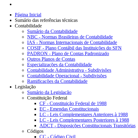
Página Inicial
Sumário das referências técnicas
Contabilidade
Sumário da Contabilidade
NBC - Normas Brasileiras de Contabilidade
IAS - Normas Internacionais de Contabilidade
COSIF - Plano Contábil das Instituições do SFN
PADRON - Plano de Contas Padronizado
Outros Planos de Contas
Especializações da Contabilidade
Contabilidade Administrativa - Subdivisões
Contabilidade Operacional - Subdivisões
Ramificações da Contabilidade
Legislação
Sumário da Legislação
Constituição Federal
CF - Constituição Federal de 1988
EC - Emendas Constitucionais
LC - Leis Complementares Anteriores à 1988
LC - Leis Complementares Posteriores à 1988
ADCT - Disposições Constitucionais Transitórias
Códigos
CC - Código Civil