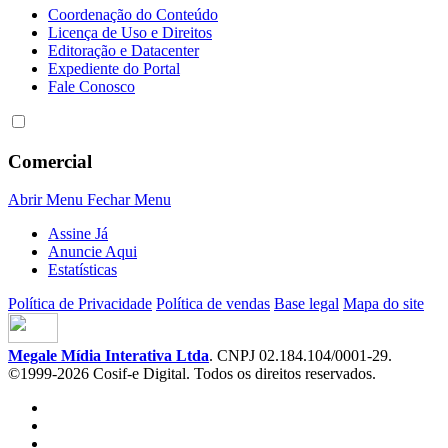
Coordenação do Conteúdo
Licença de Uso e Direitos
Editoração e Datacenter
Expediente do Portal
Fale Conosco
Comercial
Abrir Menu
Fechar Menu
Assine Já
Anuncie Aqui
Estatísticas
Política de Privacidade
Política de vendas
Base legal
Mapa do site
Megale Mídia Interativa Ltda
. CNPJ 02.184.104/0001-29.
©1999-2026 Cosif-e Digital. Todos os direitos reservados.