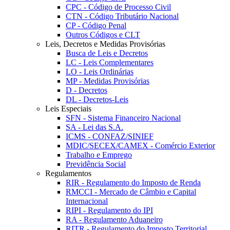
CPC - Código de Processo Civil
CTN - Código Tributário Nacional
CP - Código Penal
Outros Códigos e CLT
Leis, Decretos e Medidas Provisórias
Busca de Leis e Decretos
LC - Leis Complementares
LO - Leis Ordinárias
MP - Medidas Provisórias
D - Decretos
DL - Decretos-Leis
Leis Especiais
SFN - Sistema Financeiro Nacional
SA - Lei das S.A.
ICMS - CONFAZ/SINIEF
MDIC/SECEX/CAMEX - Comércio Exterior
Trabalho e Emprego
Previdência Social
Regulamentos
RIR - Regulamento do Imposto de Renda
RMCCI - Mercado de Câmbio e Capital
Internacional
RIPI - Regulamento do IPI
RA - Regulamento Aduaneiro
RITR - Regulamento do Imposto Territorial