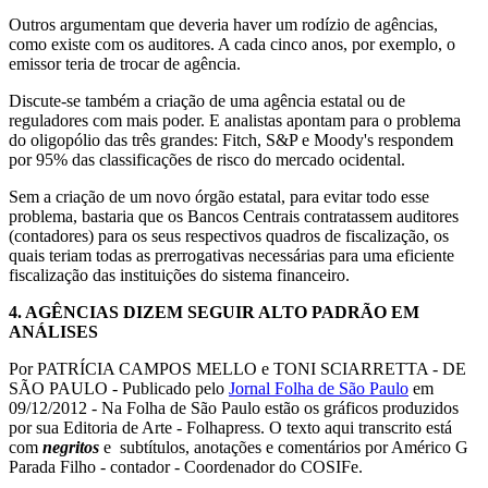
Outros argumentam que deveria haver um rodízio de agências,
como existe com os auditores. A cada cinco anos, por exemplo, o
emissor teria de trocar de agência.
Discute-se também a criação de uma agência estatal ou de
reguladores com mais poder. E analistas apontam para o problema
do oligopólio das três grandes: Fitch, S&P e Moody's respondem
por 95% das classificações de risco do mercado ocidental.
Sem a criação de um novo órgão estatal, para evitar todo esse
problema, bastaria que os Bancos Centrais contratassem auditores
(contadores) para os seus respectivos quadros de fiscalização, os
quais teriam todas as prerrogativas necessárias para uma eficiente
fiscalização das instituições do sistema financeiro.
4.
AGÊNCIAS DIZEM SEGUIR ALTO PADRÃO EM
ANÁLISES
Por PATRÍCIA CAMPOS MELLO e TONI SCIARRETTA - DE
SÃO PAULO - Publicado pelo
Jornal Folha de São Paulo
em
09/12/2012 - Na Folha de São Paulo estão os gráficos produzidos
por sua Editoria de Arte - Folhapress. O texto aqui transcrito está
com
negritos
e subtítulos, anotações e comentários por Américo G
Parada Filho - contador - Coordenador do COSIFe.