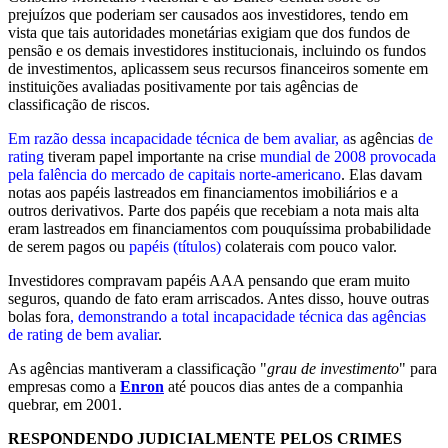
prejuízos que poderiam ser causados aos investidores, tendo em
vista que tais autoridades monetárias exigiam que dos fundos de
pensão e os demais investidores institucionais, incluindo os fundos
de investimentos, aplicassem seus recursos financeiros somente em
instituições avaliadas positivamente por tais agências de
classificação de riscos.
Em razão dessa incapacidade técnica de bem avaliar, a
s agências
de
rating
tiveram papel importante na crise
mundial de 2008 provocada
pela falência do mercado de capitais norte-americano
. Elas davam
notas aos papéis lastreados em financiamentos imobiliários e a
outros derivativos. Parte dos papéis que recebiam a nota mais alta
eram lastreados em financiamentos com pouquíssima probabilidade
de serem pagos ou
papéis (títulos)
colaterais com pouco valor.
Investidores compravam papéis AAA pensando que eram muito
seguros, quando de fato eram arriscados. Antes disso, houve outras
bolas fora
, demonstrando a total incapacidade técnica das agências
de rating de bem avaliar
.
As agências mantiveram a classificação "
grau de investimento
" para
empresas como a
Enron
até poucos dias antes de a companhia
quebrar, em 2001.
RESPONDENDO JUDICIALMENTE PELOS CRIMES