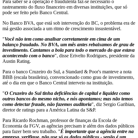
Para saber se a operação é fraudulenta faz-se necessário o
rastreamento do fluxo financeiro em diversas instituições, que só
pode ser feito pelo Banco Central.
No Banco BVA, que está sob intervenção do BC, o problema era de
má gestão associada a um ritmo de crescimento insustentável.
"
Você não tem como analisar corretamente em cima de um
balanço fraudado. No BVA, um mês antes rebaixamos de grau de
investimento. Cantamos a bola para todo o mercado do que estava
acontecendo com o banco
", disse Erivelto Rodrigues, presidente da
Austin Rating.
Para o banco Cruzeiro do Sul, a Standard & Poor's manteve a nota
BBB (escala brasileira), convencionado como grau de investimento,
até o dia em que o Banco Central interveio na instituição.
"
O Cruzeiro do Sul tinha deficiências de capital e liquidez como
outros bancos do mesmo nicho, e nós apontamos; mas não temos
como detectar fraude, não fazemos auditoria
", diz Sergio Garibian,
diretor de ratings para a América Latina da S&P.
Para Ricardo Rochman, professor de finanças da Escola de
Economia da FGV, as agências precisam ir além dos dados públicos
para fazer bem seu trabalho. "
É importante que a agência entre na
empresa, verifique, não use só os dados públicos - senão é um