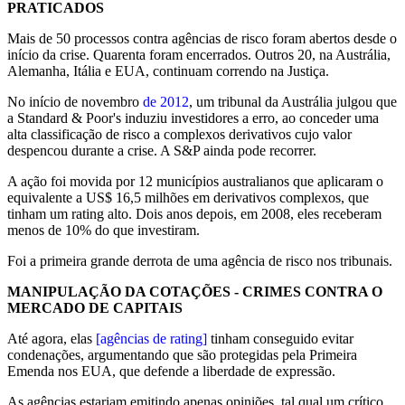
PRATICADOS
Mais de 50 processos contra agências de risco foram abertos desde o
início da crise. Quarenta foram encerrados. Outros 20, na Austrália,
Alemanha, Itália e EUA, continuam correndo na Justiça.
No início de novembro
de 2012
, um tribunal da Austrália julgou que
a Standard & Poor's induziu investidores a erro, ao conceder uma
alta classificação de risco a complexos derivativos cujo valor
despencou durante a crise. A S&P ainda pode recorrer.
A ação foi movida por 12 municípios australianos que aplicaram o
equivalente a US$ 16,5 milhões em derivativos complexos, que
tinham um rating alto. Dois anos depois, em 2008, eles receberam
menos de 10% do que investiram.
Foi a primeira grande derrota de uma agência de risco nos tribunais.
MANIPULAÇÃO DA COTAÇÕES - CRIMES CONTRA O
MERCADO DE CAPITAIS
Até agora, elas
[agências de rating]
tinham conseguido evitar
condenações, argumentando que são protegidas pela Primeira
Emenda nos EUA, que defende a liberdade de expressão.
As agências estariam emitindo apenas opiniões, tal qual um crítico