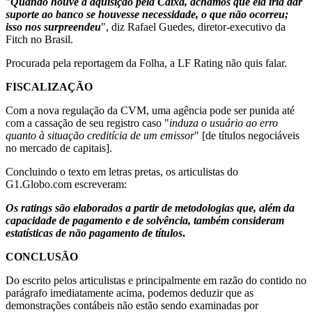
"
Quando houve a aquisição pela Caixa, achamos que ela iria dar
suporte ao banco se houvesse necessidade, o que não ocorreu;
isso nos surpreendeu
", diz Rafael Guedes, diretor-executivo da
Fitch no Brasil.
Procurada pela reportagem da Folha, a LF Rating não quis falar.
FISCALIZAÇÃO
Com a nova regulação da CVM, uma agência pode ser punida até
com a cassação de seu registro caso "
induza o usuário ao erro
quanto à situação creditícia de um emissor
" [de títulos negociáveis
no mercado de capitais].
Concluindo o texto em letras pretas, os articulistas do
G1.Globo.com escreveram:
Os ratings são elaborados a partir de metodologias que, além da
capacidade de pagamento e de solvência, também consideram
estatísticas de não pagamento de títulos
.
CONCLUSÃO
Do escrito pelos articulistas e principalmente em razão do contido no
parágrafo imediatamente acima, podemos deduzir que as
demonstrações contábeis não estão sendo examinadas por