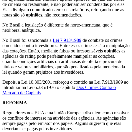
de cinema ou restaurante, e não poderiam ser condenadas por elas.
Elas divulgam comunicados em seus relatórios, reforçando que as
notas são só
opiniões
, não recomendações.
No Brasil a legislação é diferente da norte-americana, que é
neoliberal anárquica.
No Brasil foi sancionada a
Lei 7.913/1989
de combate os crimes
cometidos contra investidores. Entre esses crimes está a manipulação
das cotações. Então, mediante falsas ou irresponsáveis
opiniões
as
agências de rating pode perfeitamente manipular as cotações,
criando condições artificiais ou artificiosas de oferta e procura de
títulos e valores mobiliários, que são penalizados pela mencionada
lei quando geram prejuízos aos investidores.
Depois, a Lei 10.303/2001 reforçou o contido na Lei 7.913/1989 ao
introduzir na Lei 6.385/1976 o capítulo
Dos Crimes Contra o
Mercado de Capitais
.
REFORMA
Reguladores nos EUA e na União Europeia discutem como resolver
os conflitos de interesse na atividade das agências. As agências são
sempre pagas pelo emissor dos papéis. Alguns sugerem que elas
deveriam ser pagas pelos investidores.