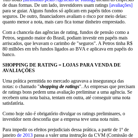
de duas formas. De um lado, investidores usam ratings
[avaliações]
para se guiar. Alguns fundos só aplicam em papéis tidos como
seguros. De outro, financiadores avaliam o risco por meio delas:
quanto menor a nota, mais caro fica tomar dinheiro emprestado.
Com a chancela das agências de rating, fundos de pensão como a
Petros, segundo maior do Brasil, podiam investir em papéis mais
arriscados, que levavam o carimbo de "seguros". A Petros tinha R$
80 milhões em três fundos ligados ao BVA e aplicava em papéis do
banco.
SHOPPING DE RATING = LOJAS PARA VENDA DE
AVALIAÇÕES
Uma prática permitida no mercado agravava a insegurança das
notas: o chamado "
shopping de ratings
". As empresas que precisam
de ratings bons pedem uma avaliação preliminar a uma agência. Se
recebem uma nota baixa, tentam em outra, até conseguir uma nota
satisfatória.
Como hoje não é obrigatório divulgar os ratings preliminares, o
investidor nem desconfia que a empresa teve uma nota ruim.
Para impedir os efeitos prejudiciais dessa prática, a partir de 1º de
janeiro
de 2013
passa a valer uma instrução da CVM (Comissão de