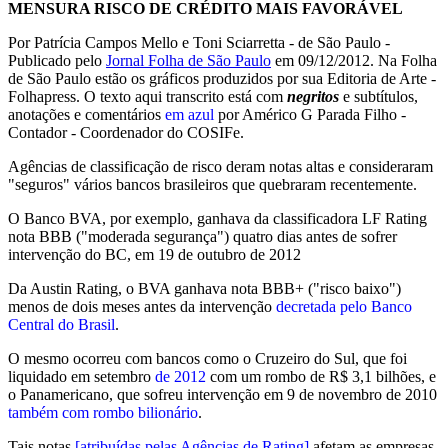
MENSURA RISCO DE CRÉDITO MAIS FAVORÁVEL
Por Patrícia Campos Mello e Toni Sciarretta - de São Paulo -
Publicado pelo
Jornal Folha de São Paulo
em 09/12/2012. Na Folha
de São Paulo estão os gráficos produzidos por sua Editoria de Arte -
Folhapress. O texto aqui transcrito está com
negritos
e subtítulos,
anotações e comentários
em azul
por Américo G Parada Filho -
Contador - Coordenador do COSIFe.
Agências de classificação de risco deram notas altas e consideraram
"seguros" vários bancos brasileiros que quebraram recentemente.
O Banco BVA, por exemplo, ganhava da classificadora LF Rating
nota BBB ("moderada segurança") quatro dias antes de sofrer
intervenção do BC, em 19 de outubro de 2012
Da Austin Rating, o BVA ganhava nota BBB+ ("risco baixo")
menos de dois meses antes da intervenção
decretada pelo Banco
Central do Brasil
.
O mesmo ocorreu com bancos como o Cruzeiro do Sul, que foi
liquidado em setembro
de 2012
com um rombo de R$ 3,1 bilhões, e
o Panamericano, que sofreu intervenção em 9 de novembro de 2010
também com rombo bilionário
.
Tais notas
[atribuídas pelas Agências de Rating]
afetam as empresas