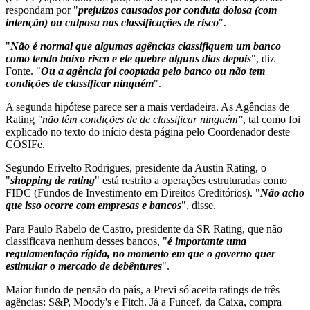
respondam por "
prejuízos causados por conduta dolosa (com
intenção) ou culposa nas classificações de risco
".
"
Não é normal que algumas agências classifiquem um banco
como tendo baixo risco e ele quebre alguns dias depois
", diz
Fonte. "
Ou a agência foi cooptada pelo banco ou não tem
condições de classificar ninguém
".
A segunda hipótese parece ser a mais verdadeira. As Agências de
Rating
"não têm condições de de classificar ninguém"
, tal como foi
explicado no texto do início desta página pelo Coordenador deste
COSIFe.
Segundo Erivelto Rodrigues, presidente da Austin Rating, o
"
shopping de rating
" está restrito a operações estruturadas como
FIDC (Fundos de Investimento em Direitos Creditórios). "
Não acho
que isso ocorre com empresas e bancos
", disse.
Para Paulo Rabelo de Castro, presidente da SR Rating, que não
classificava nenhum desses bancos, "
é importante uma
regulamentação rígida, no momento em que o governo quer
estimular o mercado de debêntures
".
Maior fundo de pensão do país, a Previ só aceita ratings de três
agências: S&P, Moody's e Fitch. Já a Funcef, da Caixa, compra