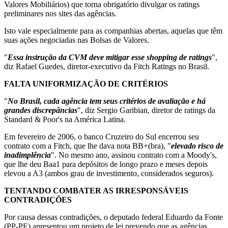
Valores Mobiliários) que torna obrigatório divulgar os ratings
preliminares nos sites das agências.
Isto vale especialmente para as companhias abertas, aquelas que têm
suas ações negociadas nas Bolsas de Valores.
"
Essa instrução da CVM deve mitigar esse shopping de ratings
",
diz Rafael Guedes, diretor-executivo da Fitch Ratings no Brasil.
FALTA UNIFORMIZAÇÃO DE CRITÉRIOS
"
No Brasil, cada agência tem seus critérios de avaliação e há
grandes discrepâncias
", diz Sergio Garibian, diretor de ratings da
Standard & Poor's na América Latina.
Em fevereiro de 2006, o banco Cruzeiro do Sul encerrou seu
contrato com a Fitch, que lhe dava nota BB+(bra), "
elevado risco de
inadimplência
". No mesmo ano, assinou contrato com a Moody's,
que lhe deu Baa1 para depósitos de longo prazo e meses depois
elevou a A3 (ambos grau de investimento, considerados seguros).
TENTANDO COMBATER AS IRRESPONSÁVEIS
CONTRADIÇÕES
Por causa dessas contradições, o deputado federal Eduardo da Fonte
(PP-PE) apresentou um projeto de lei prevendo que as agências