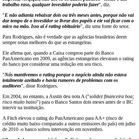
trabalho raso, qualquer investidor poderia fazer
", diz.
"
E não adianta rebaixar dois ou três meses antes, porque não vai
dar tempo de o investidor se livrar dos papéis e ele vai ficar com o
mico na mão. Isso aí é rating obituário
", diz uma fonte do setor.
Para Rodrigues, não é verdade que as agências brasileiras deem
sempre notas melhores do que as estrangeiras.
Ele afirma que, quando a Caixa comprou parte do Banco
PanAmericano em 2009, as agências estrangeiras elevaram o rating
do banco por considerar uma redução em seu risco.
"
Nós mantivemos o rating porque o negócio ainda não estava
totalmente azeitado e havia rumores de problemas com os
auditores
", disse Rodrigues.
Em 2004, no entanto, a Austin deu nota A ("
solidez financeira boa;
risco muito baixo
") para o Banco Santos dois meses antes de o BC
intervir na instituição.
A Fitch elevou o rating do PanAmericano para AA+ (risco de
crédito muito baixo comparado a outros emissores do país) em julho
de 2010 -o banco sofreu intervenção em novembro.