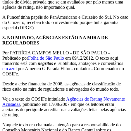
títulos de dívida privada que sejam avaliados por pelo menos uma
agência de rating, não importando qual.
A Funcef tinha papéis do PanAmericano e Cruzeiro do Sul. No caso
do Cruzeiro, recebeu todo o investimento porque tinha garantia
especial (DPGE).
3.
NO MUNDO, AGÊNCIAS ESTÃO NA MIRA DE
REGULADORES
Por PATRÍCIA CAMPOS MELLO - DE SÃO PAULO -
Publicado por
Folha de São Paulo
em 09/12/2012. O texto aqui
transcrito está com
negritos
e subtítulos, anotações e comentários
em azul
por Américo G Parada Filho - contador - Coordenador do
COSIFe.
Desde a crise financeira de 2008, as agências de classificação de
risco estão na mira de reguladores e advogados do mundo todo.
Veja o texto do COSIFe intitulado
Agências de Rating Novamente
Acusadas
, publicado em 17/08/2007 em que os leitores eram
alertados do perigo de acreditar nas avaliações feitas pelas agências
de rating.
Naquele texto era chamada a atenção para a responsabilidade do
Conselho Monetário Nacional e do Banco Central sobre os