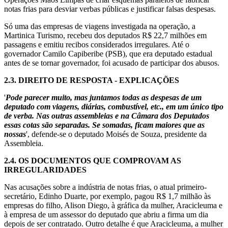
notas frias para desviar verbas públicas e justificar falsas despesas.
Só uma das empresas de viagens investigada na operação, a
Martinica Turismo, recebeu dos deputados R$ 22,7 milhões em
passagens e emitiu recibos considerados irregulares. Até o
governador Camilo Capiberibe (PSB), que era deputado estadual
antes de se tornar governador, foi acusado de participar dos abusos.
2.3.
DIREITO DE RESPOSTA - EXPLICAÇÕES
'
Pode parecer muito, mas juntamos todas as despesas de um
deputado com viagens, diárias, combustível, etc., em um único tipo
de verba. Nas outras assembleias e na Câmara dos Deputados
essas cotas são separadas. Se somadas, ficam maiores que as
nossas
', defende-se o deputado Moisés de Souza, presidente da
Assembleia.
2.4.
OS DOCUMENTOS QUE COMPROVAM AS
IRREGULARIDADES
Nas acusações sobre a indústria de notas frias, o atual primeiro-
secretário, Edinho Duarte, por exemplo, pagou R$ 1,7 milhão às
empresas do filho, Alison Diego, à gráfica da mulher, Aracicleuma e
à empresa de um assessor do deputado que abriu a firma um dia
depois de ser contratado. Outro detalhe é que Aracicleuma, a mulher