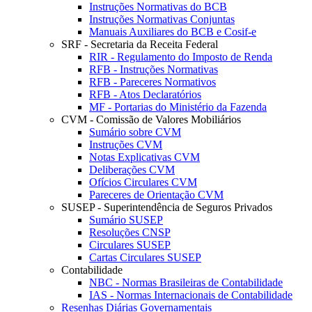
Instruções Normativas do BCB
Instruções Normativas Conjuntas
Manuais Auxiliares do BCB e Cosif-e
SRF - Secretaria da Receita Federal
RIR - Regulamento do Imposto de Renda
RFB - Instruções Normativas
RFB - Pareceres Normativos
RFB - Atos Declaratórios
MF - Portarias do Ministério da Fazenda
CVM - Comissão de Valores Mobiliários
Sumário sobre CVM
Instruções CVM
Notas Explicativas CVM
Deliberações CVM
Ofícios Circulares CVM
Pareceres de Orientação CVM
SUSEP - Superintendência de Seguros Privados
Sumário SUSEP
Resoluções CNSP
Circulares SUSEP
Cartas Circulares SUSEP
Contabilidade
NBC - Normas Brasileiras de Contabilidade
IAS - Normas Internacionais de Contabilidade
Resenhas Diárias Governamentais