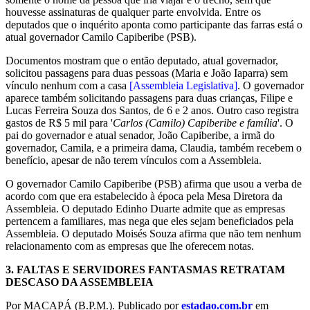
houvesse assinaturas de qualquer parte envolvida. Entre os
deputados que o inquérito aponta como participante das farras está o
atual governador Camilo Capiberibe (PSB).
Documentos mostram que o então deputado, atual governador,
solicitou passagens para duas pessoas (Maria e João Iaparra) sem
vínculo nenhum com a casa
[Assembleia Legislativa]
. O governador
aparece também solicitando passagens para duas crianças, Filipe e
Lucas Ferreira Souza dos Santos, de 6 e 2 anos. Outro caso registra
gastos de R$ 5 mil para '
Carlos (Camilo) Capiberibe e família
'. O
pai do governador e atual senador, João Capiberibe, a irmã do
governador, Camila, e a primeira dama, Claudia, também recebem o
benefício, apesar de não terem vínculos com a Assembleia.
O governador Camilo Capiberibe (PSB) afirma que usou a verba de
acordo com que era estabelecido à época pela Mesa Diretora da
Assembleia. O deputado Edinho Duarte admite que as empresas
pertencem a familiares, mas nega que eles sejam beneficiados pela
Assembleia. O deputado Moisés Souza afirma que não tem nenhum
relacionamento com as empresas que lhe oferecem notas.
3.
FALTAS E SERVIDORES FANTASMAS RETRATAM
DESCASO DA ASSEMBLEIA
Por MACAPÁ (B.P.M.). Publicado por
estadao.com.br
em