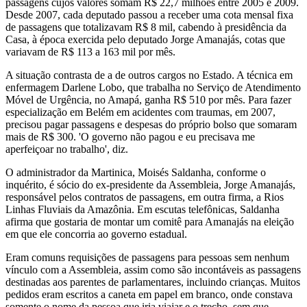
passagens cujos valores somam R$ 22,7 milhões entre 2005 e 2009.
Desde 2007, cada deputado passou a receber uma cota mensal fixa
de passagens que totalizavam R$ 8 mil, cabendo à presidência da
Casa, à época exercida pelo deputado Jorge Amanajás, cotas que
variavam de R$ 113 a 163 mil por mês.
A situação contrasta de a de outros cargos no Estado. A técnica em
enfermagem Darlene Lobo, que trabalha no Serviço de Atendimento
Móvel de Urgência, no Amapá, ganha R$ 510 por mês. Para fazer
especialização em Belém em acidentes com traumas, em 2007,
precisou pagar passagens e despesas do próprio bolso que somaram
mais de R$ 300. 'O governo não pagou e eu precisava me
aperfeiçoar no trabalho', diz.
O administrador da Martinica, Moisés Saldanha, conforme o
inquérito, é sócio do ex-presidente da Assembleia, Jorge Amanajás,
responsável pelos contratos de passagens, em outra firma, a Rios
Linhas Fluviais da Amazônia. Em escutas telefônicas, Saldanha
afirma que gostaria de montar um comitê para Amanajás na eleição
em que ele concorria ao governo estadual.
Eram comuns requisições de passagens para pessoas sem nenhum
vínculo com a Assembleia, assim como são incontáveis as passagens
destinadas aos parentes de parlamentares, incluindo crianças. Muitos
pedidos eram escritos a caneta em papel em branco, onde constava
somente o nome da pessoa que iria viajar e o trecho, sem que