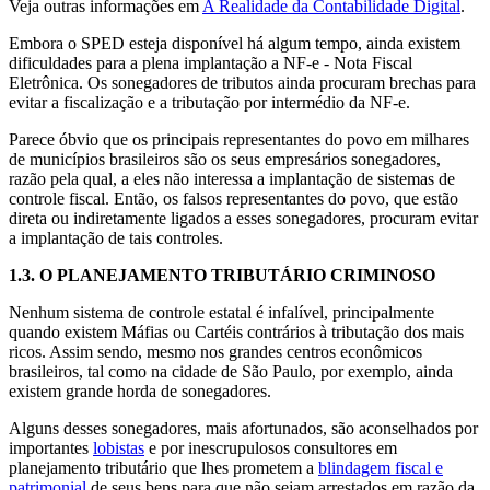
Veja outras informações em
A Realidade da Contabilidade Digital
.
Embora o SPED esteja disponível há algum tempo, ainda existem
dificuldades para a plena implantação a NF-e - Nota Fiscal
Eletrônica. Os sonegadores de tributos ainda procuram brechas para
evitar a fiscalização e a tributação por intermédio da NF-e.
Parece óbvio que os principais representantes do povo em milhares
de municípios brasileiros são os seus empresários sonegadores,
razão pela qual, a eles não interessa a implantação de sistemas de
controle fiscal. Então, os falsos representantes do povo, que estão
direta ou indiretamente ligados a esses sonegadores, procuram evitar
a implantação de tais controles.
1.3.
O PLANEJAMENTO TRIBUTÁRIO CRIMINOSO
Nenhum sistema de controle estatal é infalível, principalmente
quando existem Máfias ou Cartéis contrários à tributação dos mais
ricos. Assim sendo, mesmo nos grandes centros econômicos
brasileiros, tal como na cidade de São Paulo, por exemplo, ainda
existem grande horda de sonegadores.
Alguns desses sonegadores, mais afortunados, são aconselhados por
importantes
lobistas
e por inescrupulosos consultores em
planejamento tributário que lhes prometem a
blindagem fiscal e
patrimonial
de seus bens para que não sejam arrestados em razão da