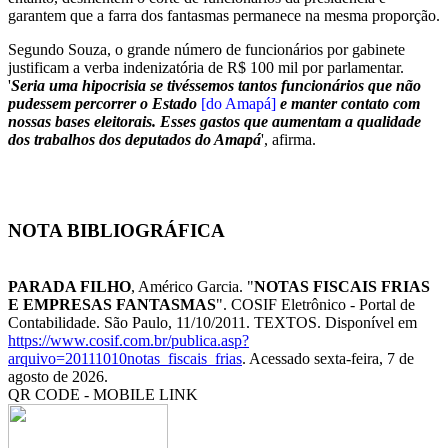
garantem que a farra dos fantasmas permanece na mesma proporção.
Segundo Souza, o grande número de funcionários por gabinete
justificam a verba indenizatória de R$ 100 mil por parlamentar.
'
Seria uma hipocrisia se tivéssemos tantos funcionários que não
pudessem percorrer o Estado
[do Amapá]
e manter contato com
nossas bases eleitorais. Esses gastos que aumentam a qualidade
dos trabalhos dos deputados do Amapá
', afirma.
NOTA BIBLIOGRÁFICA
PARADA FILHO
, Américo Garcia. "
NOTAS FISCAIS FRIAS
E EMPRESAS FANTASMAS
". COSIF Eletrônico - Portal de
Contabilidade. São Paulo, 11/10/2011. TEXTOS. Disponível em
https://www.cosif.com.br/publica.asp?
arquivo=20111010notas_fiscais_frias
. Acessado sexta-feira, 7 de
agosto de 2026.
QR CODE - MOBILE LINK