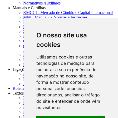
Normativos Auxiliares
Manuais e Cartilhas
RMCCI - Mercado de Câmbio e Capital Internacional
MNI - Manual de Normas e Instruções
MTVM - Manual de Títulos e Valores Mobiliários
MCR - Manual de Crédito Rural
SISORF - Manual de Organização do SFN
O nosso site usa
MASUP - Manual de Supervisão Bancária
CADOC - Catálogo de Documentos
cookies
CNAE-CONCLA - Classificação Nacional de
Atividades Econômicas
PMF - Cartilhas do BCB
Utilizamos cookies e outras
Manuais Auxiliares do BCB e Cosif-e
tecnologias de medição para
Resenhas Diárias Governamentais
melhorar a sua experiência de
Ligações Externas
Links Úteis
navegação no nosso site, de
Presidência da República
forma a mostrar conteúdo
Agências Nacionais Reguladoras
personalizado, anúncios
Roteiros para Estudos
Textos
direcionados, analisar o tráfego
Índice de Textos
do site e entender de onde vêm
Editorial
os visitantes.
Monografias
Na Imprensa
Fórum de Discussão