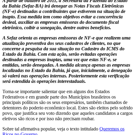
A partir de outubro de 2011, a Secretaria da Fazenda do Estado
da Bahia (Sefaz-BA) irá denegar as Notas Fiscais Eletrônicas
(NF-e) destinadas a contribuintes que estiverem na situação de
inapto. Essa medida tem como objetivos evitar a concorrência
desleal, auxiliar as empresas emissoras do documento fiscal
eletrônico, coibir a sonegação, dentre outros benefícios.
A Sefaz orienta as empresas emissoras de NF-e que realizem uma
atualização preventiva dos seus cadastros de clientes, no que
concerne a pesquisa da sua situação no Cadastro do ICMS do
Estado da Bahia. Com esta ação, serão evitadas operações
destinadas a empresas inaptas, uma vez que estas NF-e, se
emitidas, serão denegadas. A medida alcança apenas as empresas
localizadas no Estado da Bahia, já que, inicialmente, a denegação
só valerá nas operações internas. Posteriormente esta verificação
será estendida às operações interestaduais.
Torna-se importante salientar que em alguns dos Estados
Federativos e em grande parte dos Municípios brasileiros os
principais políticos são os seus empresários, também chamados de
detentores do poderio econômico local. Estes são eleitos pelo sofrido
povo, que justifica seu voto dizendo que aqueles candidatos a cargos
eletivos são ricos e por isso não precisam roubar.
Sobre tal afirmativa popular, veja o texto intitulado
Queremos os
Ricos no Governo
.