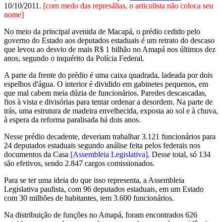
10/10/2011.
[com medo das represálias, o articulista não coloca seu
nome]
No meio da principal avenida de Macapá, o prédio cedido pelo
governo do Estado aos deputados estaduais é um retrato do descaso
que levou ao desvio de mais R$ 1 bilhão no Amapá nos últimos dez
anos, segundo o inquérito da Polícia Federal.
A parte da frente do prédio é uma caixa quadrada, ladeada por dois
espelhos d'água. O interior é dividido em gabinetes pequenos, em
que mal cabem meia dúzia de funcionários. Paredes descascadas,
fios à vista e divisórias para tentar ordenar a desordem. Na parte de
trás, uma estrutura de madeira envelhecida, exposta ao sol e à chuva,
à espera da reforma paralisada há dois anos.
Nesse prédio decadente, deveriam trabalhar 3.121 funcionários para
24 deputados estaduais segundo análise feita pelos federais nos
documentos da Casa
[Assembleia Legislativa]
. Desse total, só 134
são efetivos, sendo 2.847 cargos comissionados.
Para se ter uma ideia do que isso representa, a Assembleia
Legislativa paulista, com 96 deputados estaduais, em um Estado
com 30 milhões de habitantes, tem 3.600 funcionários.
Na distribuição de funções no Amapá, foram encontrados 626