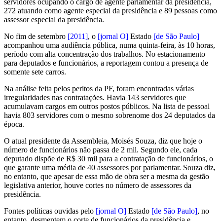
servidores ocupando o cargo de agente parlamentar da presidência,
272 atuando como agente especial da presidência e 89 pessoas como
assessor especial da presidência.
No fim de setembro
[2011]
, o
[jornal O]
Estado
[de São Paulo]
acompanhou uma audiência pública, numa quinta-feira, às 10 horas,
período com alta concentração dos trabalhos. No estacionamento
para deputados e funcionários, a reportagem contou a presença de
somente sete carros.
Na análise feita pelos peritos da PF, foram encontradas várias
irregularidades nas contratações. Havia 143 servidores que
acumulavam cargos em outros postos públicos. Na lista de pessoal
havia 803 servidores com o mesmo sobrenome dos 24 deputados da
época.
O atual presidente da Assembleia, Moisés Souza, diz que hoje o
número de funcionários não passa de 2 mil. Segundo ele, cada
deputado dispõe de R$ 30 mil para a contratação de funcionários, o
que garante uma média de 40 assessores por parlamentar. Souza diz,
no entanto, que apesar de essa mão de obra ser a mesma da gestão
legislativa anterior, houve cortes no número de assessores da
presidência.
Fontes políticas ouvidas pelo
[jornal O]
Estado
[de São Paulo]
, no
entanto, desmentem o corte de funcionários da presidência e