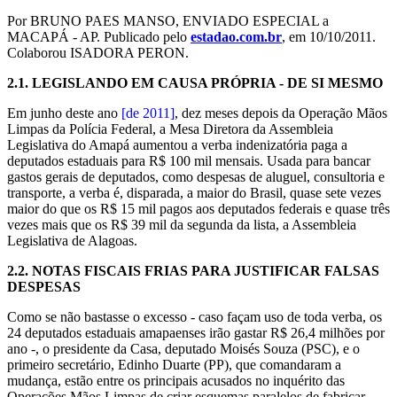
Por BRUNO PAES MANSO, ENVIADO ESPECIAL a
MACAPÁ - AP. Publicado pelo
estadao.com.br
, em 10/10/2011.
Colaborou ISADORA PERON.
2.1.
LEGISLANDO EM CAUSA PRÓPRIA - DE SI MESMO
Em junho deste ano
[de 2011]
, dez meses depois da Operação Mãos
Limpas da Polícia Federal, a Mesa Diretora da Assembleia
Legislativa do Amapá aumentou a verba indenizatória paga a
deputados estaduais para R$ 100 mil mensais. Usada para bancar
gastos gerais de deputados, como despesas de aluguel, consultoria e
transporte, a verba é, disparada, a maior do Brasil, quase sete vezes
maior do que os R$ 15 mil pagos aos deputados federais e quase três
vezes mais que os R$ 39 mil da segunda da lista, a Assembleia
Legislativa de Alagoas.
2.2.
NOTAS FISCAIS FRIAS PARA JUSTIFICAR FALSAS
DESPESAS
Como se não bastasse o excesso - caso façam uso de toda verba, os
24 deputados estaduais amapaenses irão gastar R$ 26,4 milhões por
ano -, o presidente da Casa, deputado Moisés Souza (PSC), e o
primeiro secretário, Edinho Duarte (PP), que comandaram a
mudança, estão entre os principais acusados no inquérito das
Operações Mãos Limpas de criar esquemas paralelos de fabricar