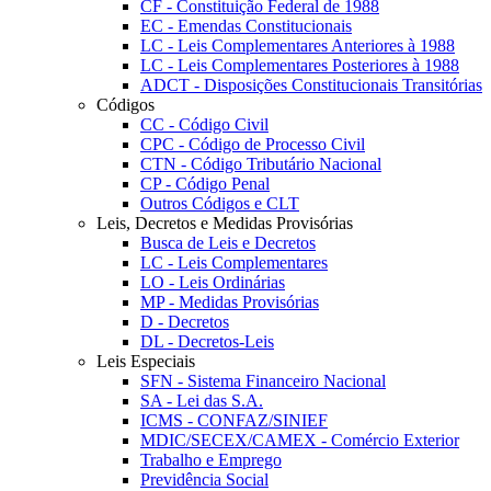
CF - Constituição Federal de 1988
EC - Emendas Constitucionais
LC - Leis Complementares Anteriores à 1988
LC - Leis Complementares Posteriores à 1988
ADCT - Disposições Constitucionais Transitórias
Códigos
CC - Código Civil
CPC - Código de Processo Civil
CTN - Código Tributário Nacional
CP - Código Penal
Outros Códigos e CLT
Leis, Decretos e Medidas Provisórias
Busca de Leis e Decretos
LC - Leis Complementares
LO - Leis Ordinárias
MP - Medidas Provisórias
D - Decretos
DL - Decretos-Leis
Leis Especiais
SFN - Sistema Financeiro Nacional
SA - Lei das S.A.
ICMS - CONFAZ/SINIEF
MDIC/SECEX/CAMEX - Comércio Exterior
Trabalho e Emprego
Previdência Social