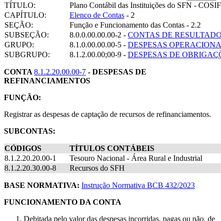
TÍTULO:
Plano Contábil das Instituições do SFN - COSIF
CAPÍTULO:
Elenco de Contas
- 2
SEÇÃO:
Função e Funcionamento das Contas - 2.2
SUBSEÇÃO:
8.0.0.00.00.00-2 -
CONTAS DE RESULTAD
GRUPO:
8.1.0.00.00.00-5 -
DESPESAS OPERACIONA
SUBGRUPO:
8.1.2.00.00;00-9 -
DESPESAS DE OBRIGAÇ
CONTA
8.1.2.20.00.00-7
- DESPESAS DE
REFINANCIAMENTOS
FUNÇÃO:
Registrar as despesas de captação de recursos de refinanciamentos.
SUBCONTAS:
CÓDIGOS
TÍTULOS CONTÁBEIS
8.1.2.20.20.00-1
Tesouro Nacional - Área Rural e Industrial
8.1.2.20.30.00-8
Recursos do SFH
BASE NORMATIVA:
Instrução Normativa BCB 432/2023
FUNCIONAMENTO DA CONTA
Debitada pelo valor das despesas incorridas, pagas ou não, de