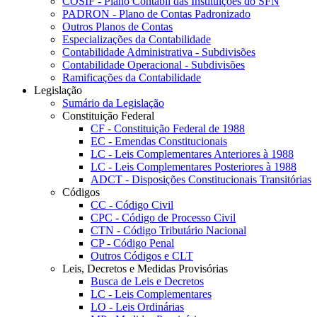
COSIF - Plano Contábil das Instituições do SFN
PADRON - Plano de Contas Padronizado
Outros Planos de Contas
Especializações da Contabilidade
Contabilidade Administrativa - Subdivisões
Contabilidade Operacional - Subdivisões
Ramificações da Contabilidade
Legislação
Sumário da Legislação
Constituição Federal
CF - Constituição Federal de 1988
EC - Emendas Constitucionais
LC - Leis Complementares Anteriores à 1988
LC - Leis Complementares Posteriores à 1988
ADCT - Disposições Constitucionais Transitórias
Códigos
CC - Código Civil
CPC - Código de Processo Civil
CTN - Código Tributário Nacional
CP - Código Penal
Outros Códigos e CLT
Leis, Decretos e Medidas Provisórias
Busca de Leis e Decretos
LC - Leis Complementares
LO - Leis Ordinárias