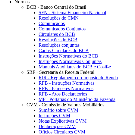
Normas
BCB - Banco Central do Brasil
SFN - Sistema Financeiro Nacional
Resoluções do CMN
Comunicados
Comunicados Conjuntos
Circulares do BCB
Resoluções do BCB
Resoluções conjuntas
Cartas-Circulares do BCB
Instruções Normativas do BCB
Instruções Normativas Conjuntas
Manuais Auxiliares do BCB e Cosif-e
SRF - Secretaria da Receita Federal
RIR - Regulamento do Imposto de Renda
RFB - Instruções Normativas
RFB - Pareceres Normativos
RFB - Atos Declaratórios
MF - Portarias do Ministério da Fazenda
CVM - Comissão de Valores Mobiliários
Sumário sobre CVM
Instruções CVM
Notas Explicativas CVM
Deliberações CVM
Ofícios Circulares CVM