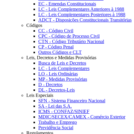
EC - Emendas Constitucionais
LC - Leis Complementares Anteriores à 1988
LC - Leis Complementares Posteriores à 1988
ADCT - Disposições Constitucionais Transitórias
Códigos
CC - Código Civil
CPC - Código de Processo Civil
CTN - Código Tributário Nacional
CP - Código Penal
Outros Códigos e CLT
Leis, Decretos e Medidas Provisórias
Busca de Leis e Decretos
LC - Leis Complementares
LO - Leis Ordinárias
MP - Medidas Provisórias
D - Decretos
DL - Decretos-Leis
Leis Especiais
SFN - Sistema Financeiro Nacional
SA - Lei das S.A.
ICMS - CONFAZ/SINIEF
MDIC/SECEX/CAMEX - Comércio Exterior
Trabalho e Emprego
Previdência Social
Regulamentos