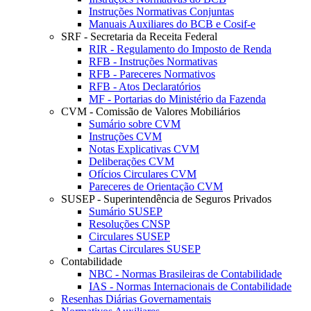
Instruções Normativas Conjuntas
Manuais Auxiliares do BCB e Cosif-e
SRF - Secretaria da Receita Federal
RIR - Regulamento do Imposto de Renda
RFB - Instruções Normativas
RFB - Pareceres Normativos
RFB - Atos Declaratórios
MF - Portarias do Ministério da Fazenda
CVM - Comissão de Valores Mobiliários
Sumário sobre CVM
Instruções CVM
Notas Explicativas CVM
Deliberações CVM
Ofícios Circulares CVM
Pareceres de Orientação CVM
SUSEP - Superintendência de Seguros Privados
Sumário SUSEP
Resoluções CNSP
Circulares SUSEP
Cartas Circulares SUSEP
Contabilidade
NBC - Normas Brasileiras de Contabilidade
IAS - Normas Internacionais de Contabilidade
Resenhas Diárias Governamentais