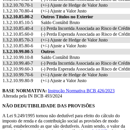
1.3.2.10.70.70-1
(+/-) Ajuste de Hedge de Valor Justo
1.3.2.10.70.80-4
(+/-) Ajuste a Valor Justo
1.3.2.10.85.00-2
Outros Títulos no Exterior
1.3.2.10.85.10-5
Saldo Contábil Bruto
1.3.2.10.85.40-4
(-) Perda Incorrida Associada ao Risco de Crédit
1.3.2.10.85.60-0
(-) Perda Esperada Associada ao Risco de Crédi
1.3.2.10.85.70-3
(+/-) Ajuste de Hedge de Valor Justo
1.3.2.10.85.80-6
(+/-) Ajuste a Valor Justo
1.3.2.10.99.00-5
Outros
1.3.2.10.99.10-8
Saldo Contábil Bruto
1.3.2.10.99.40-7
(-) Perda Incorrida Associada ao Risco de Crédit
1.3.2.10.99.60-3
(-) Perda Esperada Associada ao Risco de Crédi
1.3.2.10.99.70-6
(+/-) Ajuste de Hedge de Valor Justo
1.3.2.10.99.80-9
(+/-) Ajuste a Valor Justo
BASE NORMATIVA:
Instrução Normativa BCB 426/2023
Alterada pela IN BCB 493/2024
NÃO DEDUTIBILIDADE DAS PROVISÕES
A Lei 9.249/1995 tornou não dedutível para efeito do cálculo do
imposto de renda e da contribuição social as provisões de modo
geral, estabelecendo as que são dedutíveis. Assim sendo, o valor da