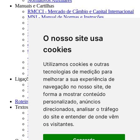
Normativos Auxiliares
Manuais e Cartilhas
RMCCI - Mercado de Câmbio e Capital Internacional
MNI - Manual de Normas e Instruções
MTVM - Manual de Títulos e Valores Mobiliários
MCR - Manual de Crédito Rural
SISORF - Manual de Organização do SFN
O nosso site usa
MASUP - Manual de Supervisão Bancária
CADOC - Catálogo de Documentos
cookies
CNAE-CONCLA - Classificação Nacional de
Atividades Econômicas
PMF - Cartilhas do BCB
Utilizamos cookies e outras
Manuais Auxiliares do BCB e Cosif-e
tecnologias de medição para
Resenhas Diárias Governamentais
melhorar a sua experiência de
Ligações Externas
Links Úteis
navegação no nosso site, de
Presidência da República
forma a mostrar conteúdo
Agências Nacionais Reguladoras
personalizado, anúncios
Roteiros para Estudos
Textos
direcionados, analisar o tráfego
Índice de Textos
do site e entender de onde vêm
Editorial
os visitantes.
Monografias
Na Imprensa
Fórum de Discussão
Concordo