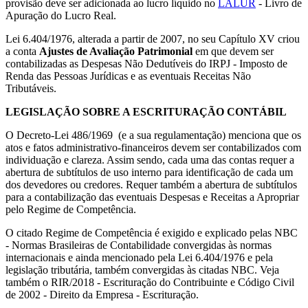
provisão deve ser adicionada ao lucro líquido no
LALUR
- Livro de
Apuração do Lucro Real.
Lei 6.404/1976, alterada a partir de 2007, no seu Capítulo XV criou
a conta
Ajustes de Avaliação Patrimonial
em que devem ser
contabilizadas as Despesas Não Dedutíveis do IRPJ - Imposto de
Renda das Pessoas Jurídicas e as eventuais Receitas Não
Tributáveis.
LEGISLAÇÃO SOBRE A ESCRITURAÇÃO CONTÁBIL
O Decreto-Lei 486/1969 (e a sua regulamentação) menciona que os
atos e fatos administrativo-financeiros devem ser contabilizados com
individuação e clareza. Assim sendo, cada uma das contas requer a
abertura de subtítulos de uso interno para identificação de cada um
dos devedores ou credores. Requer também a abertura de subtítulos
para a contabilização das eventuais Despesas e Receitas a Apropriar
pelo Regime de Competência.
O citado Regime de Competência é exigido e explicado pelas NBC
- Normas Brasileiras de Contabilidade convergidas às normas
internacionais e ainda mencionado pela Lei 6.404/1976 e pela
legislação tributária, também convergidas às citadas NBC. Veja
também o RIR/2018 - Escrituração do Contribuinte e Código Civil
de 2002 - Direito da Empresa - Escrituração.