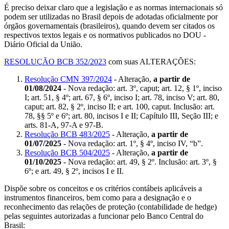
É preciso deixar claro que a legislação e as normas internacionais só
podem ser utilizadas no Brasil depois de adotadas oficialmente por
órgãos governamentais (brasileiros), quando devem ser citados os
respectivos textos legais e os normativos publicados no DOU -
Diário Oficial da União.
RESOLUÇÃO BCB 352/2023
com suas ALTERAÇÕES:
Resolução CMN 397/2024
- Alteração,
a partir de
01/08/2024
- Nova redação: art. 3º, caput; art. 12, § 1º, inciso
I; art. 51, § 4º; art. 67, § 6º, inciso I; art. 78, inciso V; art. 80,
caput; art. 82, § 2º, inciso II; e art. 100, caput. Inclusão: art.
78, §§ 5º e 6º; art. 80, incisos I e II; Capítulo III, Seção III; e
arts. 81-A, 97-A e 97-B.
Resolução BCB 483/2025
- Alteração,
a partir de
01/07/2025
- Nova redação: art. 1º, § 4º, inciso IV, “b”.
Resolução BCB 504/2025
- Alteração,
a partir de
01/10/2025
- Nova redação: art. 49, § 2º. Inclusão: art. 3º, §
6º; e art. 49, § 2º, incisos I e II.
Dispõe sobre os conceitos e os critérios contábeis aplicáveis a
instrumentos financeiros, bem como para a designação e o
reconhecimento das relações de proteção (contabilidade de hedge)
pelas seguintes autorizadas a funcionar pelo Banco Central do
Brasil: