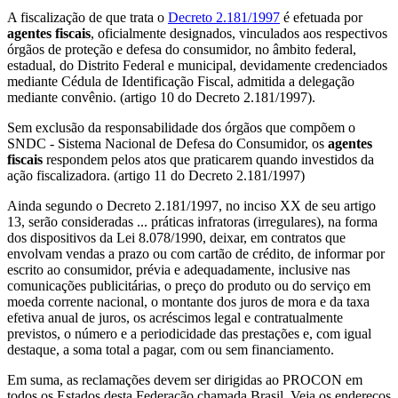
A fiscalização de que trata o
Decreto 2.181/1997
é efetuada por
agentes fiscais
, oficialmente designados, vinculados aos respectivos
órgãos de proteção e defesa do consumidor, no âmbito federal,
estadual, do Distrito Federal e municipal, devidamente credenciados
mediante Cédula de Identificação Fiscal, admitida a delegação
mediante convênio. (artigo 10 do Decreto 2.181/1997).
Sem exclusão da responsabilidade dos órgãos que compõem o
SNDC - Sistema Nacional de Defesa do Consumidor, os
agentes
fiscais
respondem pelos atos que praticarem quando investidos da
ação fiscalizadora. (artigo 11 do Decreto 2.181/1997)
Ainda segundo o Decreto 2.181/1997, no inciso XX de seu artigo
13, serão consideradas ... práticas infratoras (irregulares), na forma
dos dispositivos da Lei 8.078/1990, deixar, em contratos que
envolvam vendas a prazo ou com cartão de crédito, de informar por
escrito ao consumidor, prévia e adequadamente, inclusive nas
comunicações publicitárias, o preço do produto ou do serviço em
moeda corrente nacional, o montante dos juros de mora e da taxa
efetiva anual de juros, os acréscimos legal e contratualmente
previstos, o número e a periodicidade das prestações e, com igual
destaque, a soma total a pagar, com ou sem financiamento.
Em suma, as reclamações devem ser dirigidas ao PROCON em
todos os Estados desta Federação chamada Brasil. Veja os endereços