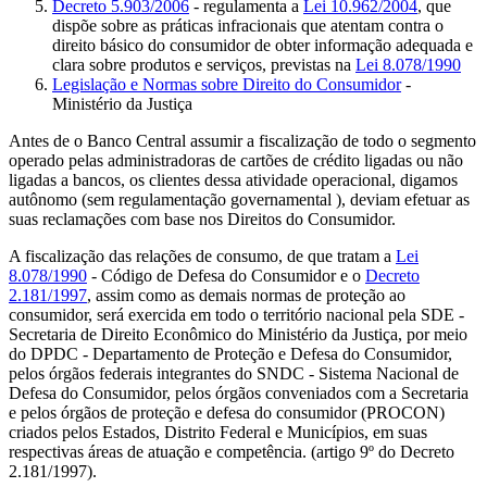
Decreto 5.903/2006
- regulamenta a
Lei 10.962/2004
, que
dispõe sobre as práticas infracionais que atentam contra o
direito básico do consumidor de obter informação adequada e
clara sobre produtos e serviços, previstas na
Lei 8.078/1990
Legislação e Normas sobre Direito do Consumidor
-
Ministério da Justiça
Antes de o Banco Central assumir a fiscalização de todo o segmento
operado pelas administradoras de cartões de crédito ligadas ou não
ligadas a bancos, os clientes dessa atividade operacional, digamos
autônomo (sem regulamentação governamental ), deviam efetuar as
suas reclamações com base nos Direitos do Consumidor.
A fiscalização das relações de consumo, de que tratam a
Lei
8.078/1990
- Código de Defesa do Consumidor e o
Decreto
2.181/1997
, assim como as demais normas de proteção ao
consumidor, será exercida em todo o território nacional pela SDE -
Secretaria de Direito Econômico do Ministério da Justiça, por meio
do DPDC - Departamento de Proteção e Defesa do Consumidor,
pelos órgãos federais integrantes do SNDC - Sistema Nacional de
Defesa do Consumidor, pelos órgãos conveniados com a Secretaria
e pelos órgãos de proteção e defesa do consumidor (PROCON)
criados pelos Estados, Distrito Federal e Municípios, em suas
respectivas áreas de atuação e competência. (artigo 9º do Decreto
2.181/1997).