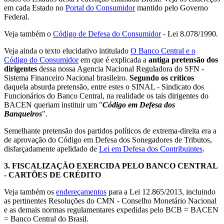
em cada Estado no
Portal do Consumidor
mantido pelo Governo
Federal.
Veja também o
Código de Defesa do Consumidor
- Lei 8.078/1990.
Veja ainda o texto elucidativo intitulado
O Banco Central e o
Código do Consumidor
em que é explicada a
antiga pretensão dos
dirigentes
dessa nossa Agencia Nacional Reguladora do SFN -
Sistema Financeiro Nacional brasileiro.
Segundo os críticos
daquela absurda pretensão, entre estes o SINAL - Sindicato dos
Funcionários do Banco Central, na realidade os tais dirigentes do
BACEN queriam instituir um "
Código em Defesa dos
Banqueiros
".
Semelhante pretensão dos partidos políticos de extrema-direita era a
de aprovação do Código em Defesa dos Sonegadores de Tributos,
disfarçadamente apelidado de
Lei em Defesa dos Contribuintes
.
3.
FISCALIZAÇÃO EXERCIDA PELO BANCO CENTRAL
- CARTÕES DE CRÉDITO
Veja também os
endereçamentos
para a Lei 12.865/2013, incluindo
as pertinentes Resoluções do CMN - Conselho Monetário Nacional
e as demais normas regulamentares expedidas pelo BCB = BACEN
= Banco Central do Brasil.