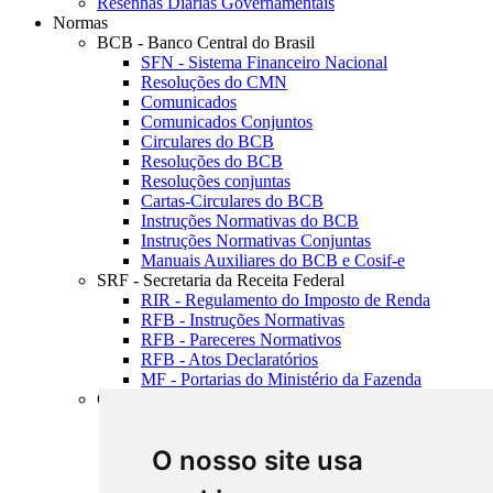
Resenhas Diárias Governamentais
Normas
BCB - Banco Central do Brasil
SFN - Sistema Financeiro Nacional
Resoluções do CMN
Comunicados
Comunicados Conjuntos
Circulares do BCB
Resoluções do BCB
Resoluções conjuntas
Cartas-Circulares do BCB
Instruções Normativas do BCB
Instruções Normativas Conjuntas
Manuais Auxiliares do BCB e Cosif-e
SRF - Secretaria da Receita Federal
RIR - Regulamento do Imposto de Renda
RFB - Instruções Normativas
RFB - Pareceres Normativos
RFB - Atos Declaratórios
MF - Portarias do Ministério da Fazenda
CVM - Comissão de Valores Mobiliários
Sumário sobre CVM
Instruções CVM
O nosso site usa
Notas Explicativas CVM
Deliberações CVM