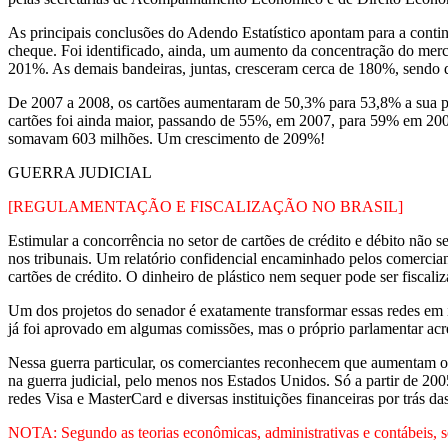
As principais conclusões do Adendo Estatístico apontam para a conti
cheque. Foi identificado, ainda, um aumento da concentração do mer
201%. As demais bandeiras, juntas, cresceram cerca de 180%, sendo 
De 2007 a 2008, os cartões aumentaram de 50,3% para 53,8% a sua part
cartões foi ainda maior, passando de 55%, em 2007, para 59% em 2008.
somavam 603 milhões. Um crescimento de 209%!
GUERRA JUDICIAL
[REGULAMENTAÇÃO E FISCALIZAÇÃO NO BRASIL]
Estimular a concorrência no setor de cartões de crédito e débito não s
nos tribunais. Um relatório confidencial encaminhado pelos comerciant
cartões de crédito. O dinheiro de plástico nem sequer pode ser fiscal
Um dos projetos do senador é exatamente transformar essas redes em ins
já foi aprovado em algumas comissões, mas o próprio parlamentar acre
Nessa guerra particular, os comerciantes reconhecem que aumentam os
na guerra judicial, pelo menos nos Estados Unidos. Só a partir de 2
redes Visa e MasterCard e diversas instituições financeiras por trás 
NOTA: Segundo as teorias econômicas, administrativas e contábeis, se