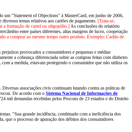
tado um "Statement of Objections" à MasterCard, em junho de 2006,
e diversos temas relativos aos cartões de pagamento.
[Trata-se,
ar a formação de cartel ou oligopólio.]
As conclusões do relatório
tercâmbio entre países diferentes, altas margens de lucro, cooperação
gado a comprar ao mesmo tempo outro produto. Exemplo: Cartão de
dos prejuízos provocados a consumidores e pequenas e médias
samente a cobrança diferenciada sobre as compras feitas com dinheiro
, com a medida, estavam protegendo o consumidor que não utiliza os
. Diversas associações civis continuam lutando contra as práticas de
o Procon. De acordo com o
Sistema Nacional de Informações de
 724 mil demandas recebidas pelos Procons de 23 estados e do Distrito
blemas. "Sua grande incidência, combinado com a ineficiência dos
nda, que o processo de apuração dos débitos dos consumidores