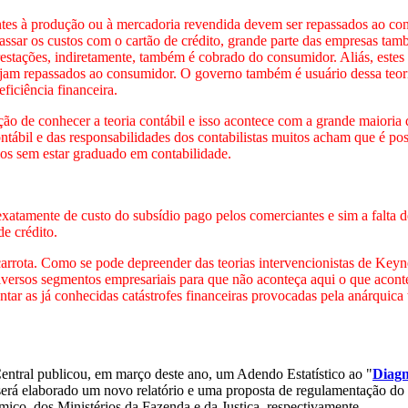
entes à produção ou à mercadoria revendida devem ser repassados ao co
repassar os custos com o cartão de crédito, grande parte das empresas t
stações, indiretamente, também é cobrado do consumidor. Aliás, estes 
jam repassados ao consumidor. O governo também é usuário dessa teoria
ficiência financeira.
ão de conhecer a teoria contábil e isso acontece com a grande maioria d
ntábil e das responsabilidades dos contabilistas muitos acham que é pos
ios sem estar graduado em contabilidade.
exatamente de custo do subsídio pago pelos comerciantes e sim a falta de
de crédito.
rrota. Como se pode depreender das teorias intervencionistas de Keynes
diversos segmentos empresariais para que não aconteça aqui o que acon
entar as já conhecidas catástrofes financeiras provocadas pela anárquic
ntral publicou, em março deste ano, um Adendo Estatístico ao "
Diagn
 será elaborado um novo relatório e uma proposta de regulamentação do 
co, dos Ministérios da Fazenda e da Justiça, respectivamente.