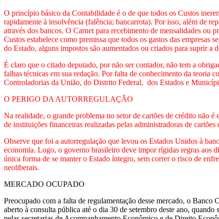
O princípio básico da Contabilidade é o de que todos os Custos iner
rapidamente à insolvência (falência; bancarrota). Por isso, além de 
através dos bancos. O Carnet para recebimento de mensalidades ou pre
Custos estabelece como premissa que todos os gastos das empresas se
do Estado, alguns impostos são aumentados ou criados para suprir a de
É claro que o citado deputado, por não ser contador, não tem a obrigaç
falhas técnicas em sua redação. Por falta de conhecimento da teoria co
Controladorias da União, do Distrito Federal, dos Estados e Municíp
O PERIGO DA AUTORREGULAÇÃO
Na realidade, o grande problema no setor de cartões de crédito não é 
de instituições financeiras realizadas pelas administradoras de cartões 
Observe que foi a autorregulação que levou os Estados Unidos à banca
economia. Logo, o governo brasileiro deve impor rígidas regras aos 
única forma de se manter o Estado íntegro, sem correr o risco de enfr
neoliberais.
MERCADO OCUPADO
Preocupado com a falta de regulamentação desse mercado, o Banco Ce
aberto à consulta pública até o dia 30 de setembro deste ano, quando
pelas secretarias de Acompanhamento Econômico e de Direito Econômi