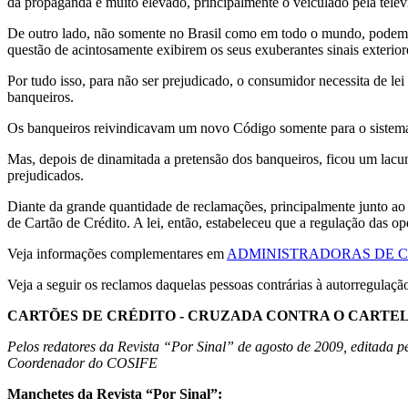
da propaganda é muito elevado, principalmente o veiculado pela tel
De outro lado, não somente no Brasil como em todo o mundo, podemo
questão de acintosamente exibirem os seus exuberantes sinais exterio
Por tudo isso, para não ser prejudicado, o consumidor necessita de 
banqueiros.
Os banqueiros reivindicavam um novo Código somente para o sistema f
Mas, depois de dinamitada a pretensão dos banqueiros, ficou um lacun
prejudicados.
Diante da grande quantidade de reclamações, principalmente junto a
de Cartão de Crédito. A lei, então, estabeleceu que a regulação das op
Veja informações complementares em
ADMINISTRADORAS DE C
Veja a seguir os reclamos daquelas pessoas contrárias à autorregulaç
CARTÕES DE CRÉDITO - CRUZADA CONTRA O CARTEL
Pelos redatores da Revista “Por Sinal” de agosto de 2009, editada p
Coordenador do COSIFE
Manchetes da Revista “Por Sinal”: