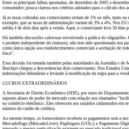
Entre as principais falhas apontadas, de dezembro de 2005 a dezembro
consumidor; pouca clareza nos critérios adotados para o cálculo dos 
Já as taxas cobradas aos comerciantes seriam de 1% ao mês, tanto na
exemplo, que as taxas de administração variam de 3% a 4%. Nos EUA,
média é de dois dias após a venda. Aqui, o comerciante leva 30 dias pa
Há também discussões calorosas envolvendo a prática do oligopólio. O
o produto independente do emissor), não tem sido questionada nos pa
como única opção aos estabelecimentos comerciais a aceitação de todo
fraca".
Essa decisão foi tomada também pelas autoridades da Austrália e do 
Barclays chegou a descredenciar dois comerciantes. Nos Estados Uni
indenizações bilionárias e levando à modificação da regra para a vers
LUCROS EXTRAORDINÁRIOS
A Secretaria de Direito Econômico (SDE), por meio do Departamento 
suposto abuso de poder de mercado com relação aos chamados "facilita
no comércio eletrônico. Eles oferecem aos usuários cadastrados em s
número do cartão de crédito).
Ao mesmo tempo, os fornecedores recebem os pagamentos sem a necessi
MercadoPago (MercadoLivre); PagSeguro (UOL); e Pagamento Digital. 
impondo a mesma verticalização existente no mercado tradicional para