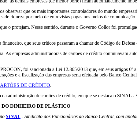
evisão, as demais empresas (de menor porte) ficam automaticamente im
s observar que os mais importantes controladores do mundo empresari
res de riqueza por meio de entrevistas pagas nos meios de comunicação.
lei que o protejam. Nesse sentido, durante o Governo Collor foi promu
inanceiro, que seus críticos passaram a chamar de Código de Defesa d
a. As empresas administradoras de cartões de crédito continuavam auto
o PROCON, foi sancionada a Lei 12.865/2013 que, em seus artigos 6º a
erações e a fiscalização das empresas seria efetuada pelo Banco Central
ARTÕES DE CRÉDITO
.
ão da administração de cartões de crédito, em que se destaca o SINAL -
 DO DINHEIRO DE PLÁSTICO
elo
SINAL
- Sindicato dos Funcionários do Banco Central, com anota