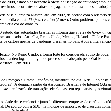
 de 2008, estão: o desrespeito à oferta de isenção de anuidade; embuti
acréscimos decorrentes de atraso no pagamento ou resultantes da adoção
 rede Visa quanto na MasterCard, em 2002, de acordo com o relatório d
 a média é de 2,1% (Visa) e 2,5% (Amex). Outro problema para os com
ra ver a cor do dinheiro.
 estudo das autoridades brasileiras informa que a regra de
honor all ca
íses analisados: Austrália, Reino Unido, México, Holanda, Chile e Est
s os cartões apenas de bandeiras presentes no país. Após a intervenção
México. No Reino Unido, a forma forte foi considerada abuso de poder 
dos, ela deu lugar a um grande processo, encabeçado pelo Wal-Mart, 
ão "fraca", em 2003.
de Proteção e Defesa Econômica, instaurou, no dia 16 de julho deste
dores". A denúncia partiu da Associação Brasileira de Internet (Abran
eu
site
a realização de transações eletrônicas sem repassar às lojas virtua
dade de se credenciar junto às diferentes empresas de cartão de créd
De acordo com a SDE, há indícios de imposição de cláusulas comerciai
 o comércio eletrônico.