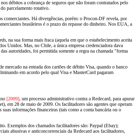
r nos débitos a cobrança de seguros que não foram contratados pelo
 do parcelamento rotativo.
os comerciantes. Há divergências, porém: o Procon-DF revela, por
erciantes brasileiros é o prazo do repasse do dinheiro. Nos EUA, a
rds
, na sua forma mais fraca (aquela em que o estabelecimento aceita
ados Unidos. Mas, no Chile, a única empresa credenciadora dava
 das autoridades, foi permitida somente a regra na chamada "forma
de mercado na entrada dos cartões de débito Visa, quando o banco
culminando em acordo pelo qual Visa e MasterCard pagaram
 ano
[2009]
, um processo administrativo contra a Redecard, para apurar
et), em 28 de maio de 2009. Os facilitadores são agentes que operam
is suas informações financeiras (tais como a conta bancária ou o
ito. Exemplos dos chamados facilitadores são: Paypal (Ebay);
s abusivas e anticoncorrenciais da Redecard aos facilitadores,