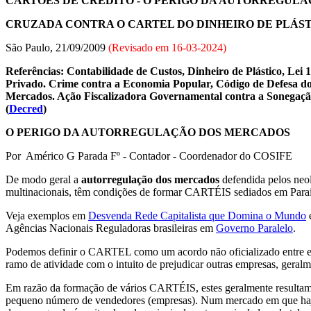
CARTÕES DE CRÉDITO - O PERIGO DA AUTORREGUL
CRUZADA CONTRA O CARTEL DO DINHEIRO DE PLÁS
São Paulo, 21/09/2009
(Revisado em
16-03-2024
)
Referências: Contabilidade de Custos, Dinheiro de Plástico, Lei
Privado. Crime contra a Economia Popular, Código de Defesa do 
Mercados. Ação Fiscalizadora Governamental contra a Sonegação 
(
Decred
)
O PERIGO DA AUTORREGULAÇÃO DOS MERCADOS
Por Américo G Parada Fº - Contador - Coordenador do COSIFE
De modo geral a
autorregulação dos mercados
defendida pelos neol
multinacionais, têm condições de formar CARTÉIS sediados em Paraís
Veja exemplos em
Desvenda Rede Capitalista que Domina o Mundo
Agências Nacionais Reguladoras brasileiras em
Governo Paralelo
.
Podemos definir o CARTEL como um acordo não oficializado entre emp
ramo de atividade com o intuito de prejudicar outras empresas, ger
Em razão da formação de vários CARTÉIS, estes geralmente resulta
pequeno número de vendedores (empresas). Num mercado em que haja