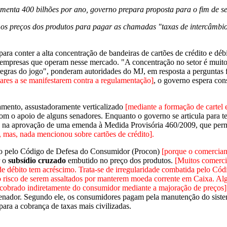
enta 400 bilhões por ano, governo prepara proposta para o fim de s
os preços dos produtos para pagar as chamadas "taxas de intercâmbio
 para conter a alta concentração de bandeiras de cartões de crédito e 
s empresas que operam nesse mercado. "A concentração no setor é muito
regras do jogo", ponderam autoridades do MJ, em resposta a perguntas f
res a se manifestarem contra a regulamentação]
, o governo espera con
amento, assustadoramente verticalizado
[mediante a formação de cartel 
om o apoio de alguns senadores. Enquanto o governo se articula para te
, na aprovação de uma emenda à Medida Provisória 460/2009, que permit
, mas, nada mencionou sobre cartões de crédito].
o pelo Código de Defesa do Consumidor (Procon)
[porque o comercian
r o
subsídio cruzado
embutido no preço dos produtos.
[Muitos comerc
de débito tem acréscimo. Trata-se de irregularidade combatida pelo C
risco de serem assaltados por manterem moeda corrente em Caixa. Alg
 cobrado indiretamente do consumidor mediante a majoração de preços]
o senador. Segundo ele, os consumidores pagam pela manutenção do siste
ara a cobrança de taxas mais civilizadas.