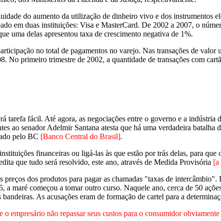
nuidade do aumento da utilização de dinheiro vivo e dos instrumentos e
cado em duas instituições: Visa e MasterCard. De 2002 a 2007, o núme
que uma delas apresentou taxa de crescimento negativa de 1%.
icipação no total de pagamentos no varejo. Nas transações de valor uni
 No primeiro trimestre de 2002, a quantidade de transações com cartão
erá tarefa fácil. Até agora, as negociações entre o governo e a indústr
es ao senador Adelmir Santana atesta que há uma verdadeira batalha de b
izado pelo BC
[Banco Central do Brasil]
.
tituições financeiras ou ligá-las às que estão por trás delas, para que 
dita que tudo será resolvido, este ano, através de Medida Provisória
[a
 preços dos produtos para pagar as chamadas "taxas de intercâmbio". D
005, a maré começou a tomar outro curso. Naquele ano, cerca de 50 açõ
das bandeiras. As acusações eram de formação de cartel para a determina
 o empresário não repassar seus custos para o consumidor obviamente i