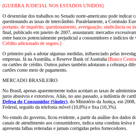
[GUERRA JUDICIAL NOS ESTADOS UNIDOS]
O desenrolar dos trabalhos no Senado norte-americano pode indicar c
questionando as taxas de intercâmbio. Paralelamente, a Comissão Euro
portanto, de inquérito, questionamento, averiguação, sindicância ou in
final, publicado em janeiro de 2007, assustaram: mercados excessivame
entre bancos potencialmente prejudicial a consumidores e indícios de
Crédito adicionado de seguro.]
O primeiro país a adotar algumas medidas, influenciado pelas investi
empresas. Já na Austrália, o Reserve Bank of Australia
[Banco Central
ou cartões de crédito. Outros países também adotaram a cobrança di
cartões como meio de pagamento.
MERCADO BRASILEIRO
No Brasil, apenas aparentemente todos aceitam as taxas de administraç
juros abusivos e extorsivos. Aliás, no ano passado, a indústria de c
Defesa do Consumidor (Sindec)
, do Ministério da Justiça, em 2008
Federal, seguido da telefonia móvel (10,8%) e fixa (10,3%).
No estudo do governo, ficou evidente, a partir da análise dos dados 
canais de atendimento aos consumidores, indica uma conduta lesiva e
apresenta falhas reiteradas e jamais corrigidas pelos fornecedores.