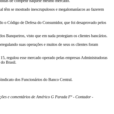
pedidas de competir naquele mesmo mercado.
al têm se mostrado inescrupulosos e megalomaníacos ao fazerem
lgado o Código de Defesa do Consumidor, que foi desaprovado pelos
os Banqueiros, visto que em nada protegiam os clientes bancários.
rregulando suas operações e muitos de seus os clientes foram
 15, regulou esse mercado operado pelas empresas Administradoras
 do Brasil.
 Sindicato dos Funcionários do Banco Central.
ções e comentários de Américo G Parada Fº - Contador -