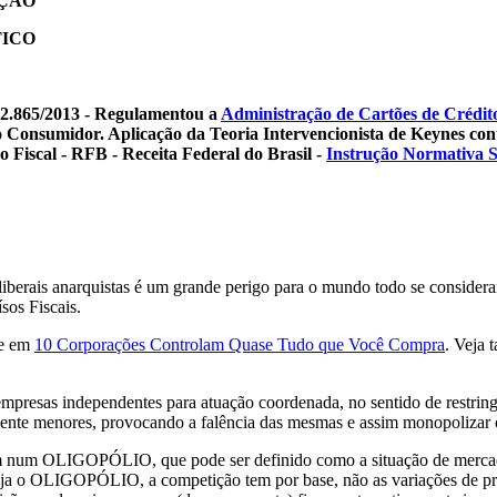
AÇÃO
TICO
 12.865/2013 - Regulamentou a
Administração de Cartões de Crédit
Consumidor. Aplicação da Teoria Intervencionista de Keynes cont
Fiscal - RFB - Receita Federal do Brasil -
Instrução Normativa 
iberais anarquistas é um grande perigo para o mundo todo se consider
os Fiscais.
e em
10 Corporações Controlam Quase Tudo que Você Compra
. Veja 
resas independentes para atuação coordenada, no sentido de restringi
almente menores, provocando a falência das mesmas e assim monopoliza
m num OLIGOPÓLIO, que pode ser definido como a situação de mercado
 o OLIGOPÓLIO, a competição tem por base, não as variações de preç