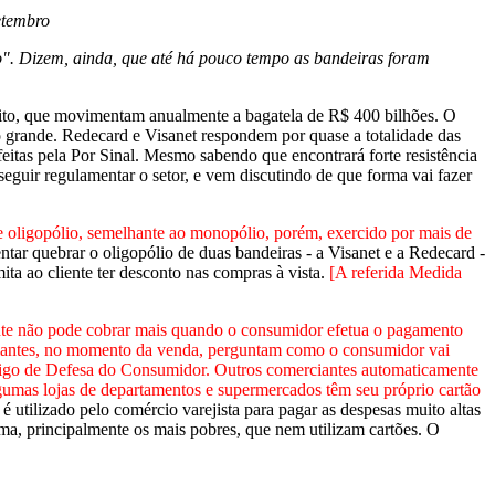
etembro
". Dizem, ainda, que até há pouco tempo as bandeiras foram
débito, que movimentam anualmente a bagatela de R$ 400 bilhões. O
 grande. Redecard e Visanet respondem por quase a totalidade das
eitas pela Por Sinal. Mesmo sabendo que encontrará forte resistência
seguir regulamentar o setor, e vem discutindo de que forma vai fazer
e oligopólio, semelhante ao monopólio, porém, exercido por mais de
ntar quebrar o oligopólio de duas bandeiras - a Visanet e a Redecard -
a ao cliente ter desconto nas compras à vista.
[A referida Medida
te não pode cobrar mais quando o consumidor efetua o pagamento
iantes, no momento da venda, perguntam como o consumidor vai
ódigo de Defesa do Consumidor. Outros comerciantes automaticamente
umas lojas de departamentos e supermercados têm seu próprio cartão
é utilizado pelo comércio varejista para pagar as despesas muito altas
ma, principalmente os mais pobres, que nem utilizam cartões. O