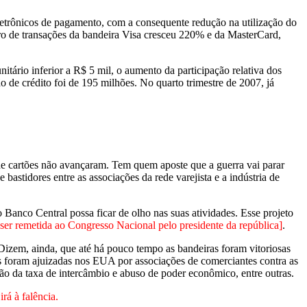
letrônicos de pagamento, com a consequente redução na utilização do
ro de transações da bandeira Visa cresceu 220% e da MasterCard,
tário inferior a R$ 5 mil, o aumento da participação relativa dos
 de crédito foi de 195 milhões. No quarto trimestre de 2007, já
ia de cartões não avançaram. Tem quem aposte que a guerra vai parar
astidores entre as associações da rede varejista e a indústria de
o Banco Central possa ficar de olho nas suas atividades. Esse projeto
 ser remetida ao Congresso Nacional pelo presidente da república]
.
izem, ainda, que até há pouco tempo as bandeiras foram vitoriosas
es foram ajuizadas nos EUA por associações de comerciantes contra as
ção da taxa de intercâmbio e abuso de poder econômico, entre outras.
rá à falência.