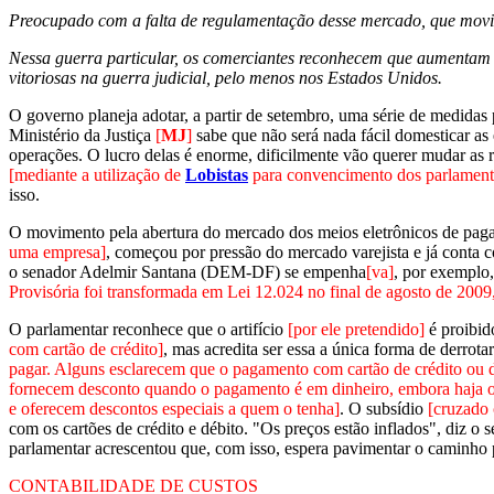
Preocupado com a falta de regulamentação desse mercado, que movim
Nessa guerra particular, os comerciantes reconhecem que aumentam 
vitoriosas na guerra judicial, pelo menos nos Estados Unidos.
O governo planeja adotar, a partir de setembro, uma série de medidas
Ministério da Justiça
[
MJ
]
sabe que não será nada fácil domesticar a
operações. O lucro delas é enorme, dificilmente vão querer mudar as 
[mediante a utilização de
Lobistas
para convencimento dos parlamenta
isso.
O movimento pela abertura do mercado dos meios eletrônicos de pag
uma empresa]
, começou por pressão do mercado varejista e já conta c
o senador Adelmir Santana (DEM-DF) se empenha
[va]
, por exemplo
Provisória foi transformada em Lei 12.024 no final de agosto de 2009
O parlamentar reconhece que o artifício
[por ele pretendido]
é proibid
com cartão de crédito]
, mas acredita ser essa a única forma de derrota
pagar. Alguns esclarecem que o pagamento com cartão de crédito ou 
fornecem desconto quando o pagamento é em dinheiro, embora haja o 
e oferecem descontos especiais a quem o tenha]
. O subsídio
[cruzado
com os cartões de crédito e débito. "Os preços estão inflados", diz 
parlamentar acrescentou que, com isso, espera pavimentar o caminho p
CONTABILIDADE DE CUSTOS