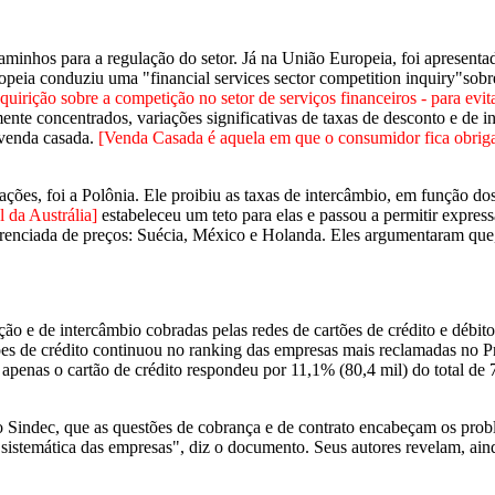
aminhos para a regulação do setor. Já na União Europeia, foi apresen
peia conduziu uma "financial services sector competition inquiry"sobr
quirição sobre a competição no setor de serviços financeiros - para evit
nte concentrados, variações significativas de taxas de desconto e de in
 venda casada.
[Venda Casada é aquela em que o consumidor fica obri
gações, foi a Polônia. Ele proibiu as taxas de intercâmbio, em função 
 da Austrália]
estabeleceu um teto para elas e passou a permitir expres
ferenciada de preços: Suécia, México e Holanda. Eles argumentaram que
ão e de intercâmbio cobradas pelas redes de cartões de crédito e débito
artões de crédito continuou no ranking das empresas mais reclamadas n
, apenas o cartão de crédito respondeu por 11,1% (80,4 mil) do total de
do Sindec, que as questões de cobrança e de contrato encabeçam os pro
 sistemática das empresas", diz o documento. Seus autores revelam, ai