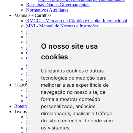
Resenhas Diárias Governamentais
Normativos Auxiliares
Manuais e Cartilhas
RMCCI - Mercado de Câmbio e Capital Internacional
MNI - Manual de Normas e Instruções
MTVM - Manual de Títulos e Valores Mobiliários
MCR - Manual de Crédito Rural
SISORF - Manual de Organização do SFN
O nosso site usa
MASUP - Manual de Supervisão Bancária
CADOC - Catálogo de Documentos
cookies
CNAE-CONCLA - Classificação Nacional de
Atividades Econômicas
PMF - Cartilhas do BCB
Utilizamos cookies e outras
Manuais Auxiliares do BCB e Cosif-e
tecnologias de medição para
Resenhas Diárias Governamentais
melhorar a sua experiência de
Ligações Externas
Links Úteis
navegação no nosso site, de
Presidência da República
forma a mostrar conteúdo
Agências Nacionais Reguladoras
personalizado, anúncios
Roteiros para Estudos
Textos
direcionados, analisar o tráfego
Índice de Textos
do site e entender de onde vêm
Editorial
os visitantes.
Monografias
Na Imprensa