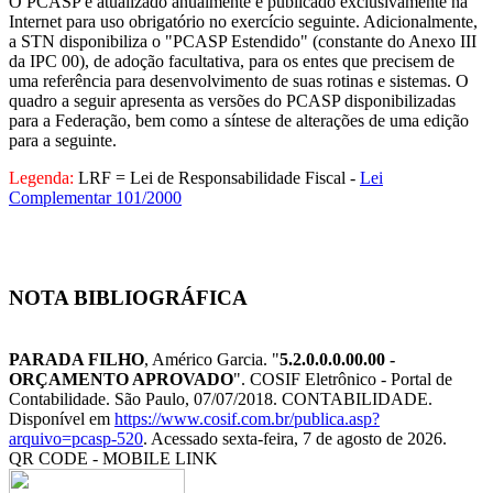
O PCASP é atualizado anualmente e publicado exclusivamente na
Internet para uso obrigatório no exercício seguinte. Adicionalmente,
a STN disponibiliza o "PCASP Estendido" (constante do Anexo III
da IPC 00), de adoção facultativa, para os entes que precisem de
uma referência para desenvolvimento de suas rotinas e sistemas. O
quadro a seguir apresenta as versões do PCASP disponibilizadas
para a Federação, bem como a síntese de alterações de uma edição
para a seguinte.
Legenda:
LRF = Lei de Responsabilidade Fiscal -
Lei
Complementar 101/2000
NOTA BIBLIOGRÁFICA
PARADA FILHO
, Américo Garcia. "
5.2.0.0.0.00.00 -
ORÇAMENTO APROVADO
". COSIF Eletrônico - Portal de
Contabilidade. São Paulo, 07/07/2018. CONTABILIDADE.
Disponível em
https://www.cosif.com.br/publica.asp?
arquivo=pcasp-520
. Acessado sexta-feira, 7 de agosto de 2026.
QR CODE - MOBILE LINK