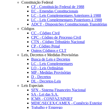
Constituição Federal
CF - Constituição Federal de 1988
EC - Emendas Constitucionais
LC - Leis Complementares Anteriores à 1988
LC - Leis Complementares Posteriores à 1988
ADCT - Disposições Constitucionais Transitórias
Códigos
CC - Código Civil
CPC - Código de Processo Civil
CTN - Código Tributário Nacional
CP - Código Penal
Outros Códigos e CLT
Leis, Decretos e Medidas Provisórias
Busca de Leis e Decretos
LC - Leis Complementares
LO - Leis Ordinárias
MP - Medidas Provisórias
D - Decretos
DL - Decretos-Leis
Leis Especiais
SFN - Sistema Financeiro Nacional
SA - Lei das S.A.
ICMS - CONFAZ/SINIEF
MDIC/SECEX/CAMEX - Comércio Exterior
Trabalho e Emprego