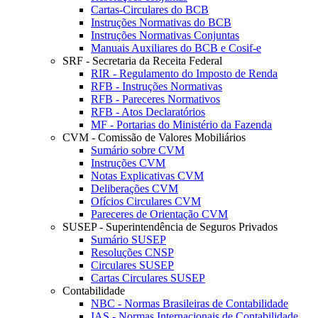
Cartas-Circulares do BCB
Instruções Normativas do BCB
Instruções Normativas Conjuntas
Manuais Auxiliares do BCB e Cosif-e
SRF - Secretaria da Receita Federal
RIR - Regulamento do Imposto de Renda
RFB - Instruções Normativas
RFB - Pareceres Normativos
RFB - Atos Declaratórios
MF - Portarias do Ministério da Fazenda
CVM - Comissão de Valores Mobiliários
Sumário sobre CVM
Instruções CVM
Notas Explicativas CVM
Deliberações CVM
Ofícios Circulares CVM
Pareceres de Orientação CVM
SUSEP - Superintendência de Seguros Privados
Sumário SUSEP
Resoluções CNSP
Circulares SUSEP
Cartas Circulares SUSEP
Contabilidade
NBC - Normas Brasileiras de Contabilidade
IAS - Normas Internacionais de Contabilidade