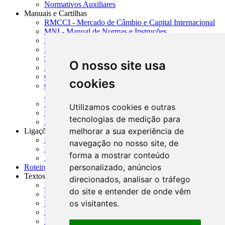
Normativos Auxiliares
Manuais e Cartilhas
RMCCI - Mercado de Câmbio e Capital Internacional
MNI - Manual de Normas e Instruções
MTVM - Manual de Títulos e Valores Mobiliários
MCR - Manual de Crédito Rural
SISORF - Manual de Organização do SFN
O nosso site usa
MASUP - Manual de Supervisão Bancária
CADOC - Catálogo de Documentos
cookies
CNAE-CONCLA - Classificação Nacional de
Atividades Econômicas
PMF - Cartilhas do BCB
Utilizamos cookies e outras
Manuais Auxiliares do BCB e Cosif-e
tecnologias de medição para
Resenhas Diárias Governamentais
melhorar a sua experiência de
Ligações Externas
Links Úteis
navegação no nosso site, de
Presidência da República
forma a mostrar conteúdo
Agências Nacionais Reguladoras
personalizado, anúncios
Roteiros para Estudos
Textos
direcionados, analisar o tráfego
Índice de Textos
do site e entender de onde vêm
Editorial
os visitantes.
Monografias
Na Imprensa
Fórum de Discussão