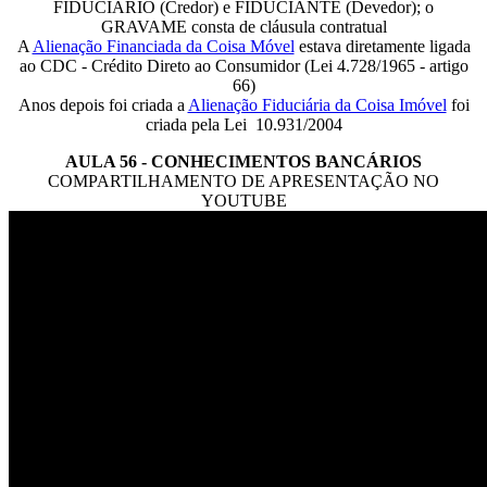
FIDUCIÁRIO (Credor) e FIDUCIANTE (Devedor); o
GRAVAME consta de cláusula contratual
A
Alienação Financiada da Coisa Móvel
estava diretamente ligada
ao CDC - Crédito Direto ao Consumidor (Lei 4.728/1965 - artigo
66)
Anos depois foi criada a
Alienação Fiduciária da Coisa Imóvel
foi
criada pela Lei 10.931/2004
AULA 56 - CONHECIMENTOS BANCÁRIOS
COMPARTILHAMENTO DE APRESENTAÇÃO NO
YOUTUBE