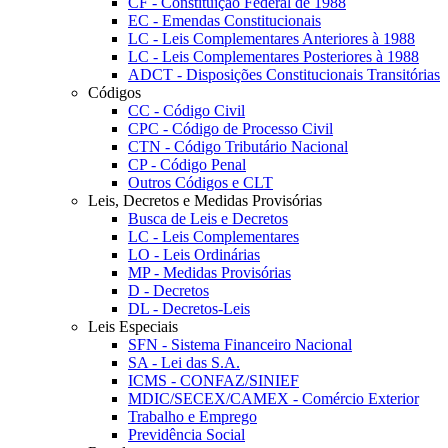
CF - Constituição Federal de 1988
EC - Emendas Constitucionais
LC - Leis Complementares Anteriores à 1988
LC - Leis Complementares Posteriores à 1988
ADCT - Disposições Constitucionais Transitórias
Códigos
CC - Código Civil
CPC - Código de Processo Civil
CTN - Código Tributário Nacional
CP - Código Penal
Outros Códigos e CLT
Leis, Decretos e Medidas Provisórias
Busca de Leis e Decretos
LC - Leis Complementares
LO - Leis Ordinárias
MP - Medidas Provisórias
D - Decretos
DL - Decretos-Leis
Leis Especiais
SFN - Sistema Financeiro Nacional
SA - Lei das S.A.
ICMS - CONFAZ/SINIEF
MDIC/SECEX/CAMEX - Comércio Exterior
Trabalho e Emprego
Previdência Social