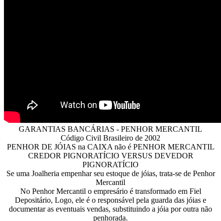
GARANTIAS BANCÁRIAS - PENHOR MERCANTIL
Código Civil Brasileiro de 2002
PENHOR DE JÓIAS na CAIXA não é PENHOR MERCANTIL
CREDOR PIGNORATÍCIO VERSUS DEVEDOR
PIGNORATÍCIO
Se uma Joalheria empenhar seu estoque de jóias, trata-se de Penhor
Mercantil
No Penhor Mercantil o empresário é transformado em Fiel
Depositário, Logo, ele é o responsável pela guarda das jóias e
documentar as eventuais vendas, substituindo a jóia por outra não
penhorada.