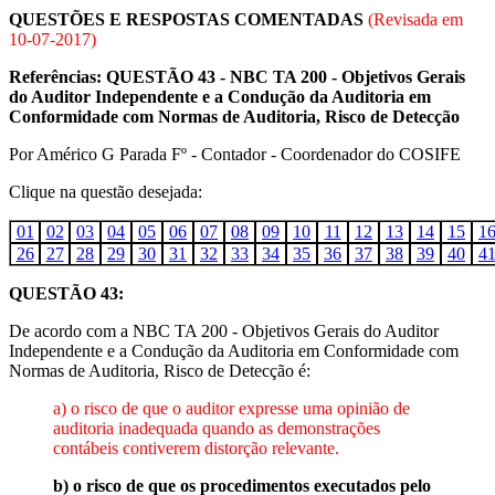
QUESTÕES E RESPOSTAS COMENTADAS
(Revisada em
10-07-2017
)
Referências: QUESTÃO 43 - NBC TA 200 - Objetivos Gerais
do Auditor Independente e a Condução da Auditoria em
Conformidade com Normas de Auditoria, Risco de Detecção
Por Américo G Parada Fº - Contador - Coordenador do COSIFE
Clique na questão desejada:
01
02
03
04
05
06
07
08
09
10
11
12
13
14
15
1
26
27
28
29
30
31
32
33
34
35
36
37
38
39
40
4
QUESTÃO 43:
De acordo com a NBC TA 200 - Objetivos Gerais do Auditor
Independente e a Condução da Auditoria em Conformidade com
Normas de Auditoria, Risco de Detecção é:
a) o risco de que o auditor expresse uma opinião de
auditoria inadequada quando as demonstrações
contábeis contiverem distorção relevante.
b) o risco de que os procedimentos executados pelo