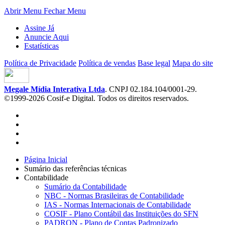
Abrir Menu
Fechar Menu
Assine Já
Anuncie Aqui
Estatísticas
Política de Privacidade
Política de vendas
Base legal
Mapa do site
Megale Mídia Interativa Ltda
. CNPJ 02.184.104/0001-29.
©1999-2026 Cosif-e Digital. Todos os direitos reservados.
Página Inicial
Sumário das referências técnicas
Contabilidade
Sumário da Contabilidade
NBC - Normas Brasileiras de Contabilidade
IAS - Normas Internacionais de Contabilidade
COSIF - Plano Contábil das Instituições do SFN
PADRON - Plano de Contas Padronizado