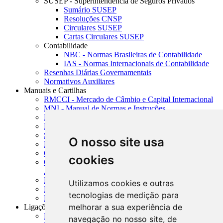
SUSEP - Superintendência de Seguros Privados
Sumário SUSEP
Resoluções CNSP
Circulares SUSEP
Cartas Circulares SUSEP
Contabilidade
NBC - Normas Brasileiras de Contabilidade
IAS - Normas Internacionais de Contabilidade
Resenhas Diárias Governamentais
Normativos Auxiliares
Manuais e Cartilhas
RMCCI - Mercado de Câmbio e Capital Internacional
MNI - Manual de Normas e Instruções
MTVM - Manual de Títulos e Valores Mobiliários
MCR - Manual de Crédito Rural
SISORF - Manual de Organização do SFN
O nosso site usa
MASUP - Manual de Supervisão Bancária
CADOC - Catálogo de Documentos
cookies
CNAE-CONCLA - Classificação Nacional de
Atividades Econômicas
PMF - Cartilhas do BCB
Utilizamos cookies e outras
Manuais Auxiliares do BCB e Cosif-e
tecnologias de medição para
Resenhas Diárias Governamentais
melhorar a sua experiência de
Ligações Externas
Links Úteis
navegação no nosso site, de