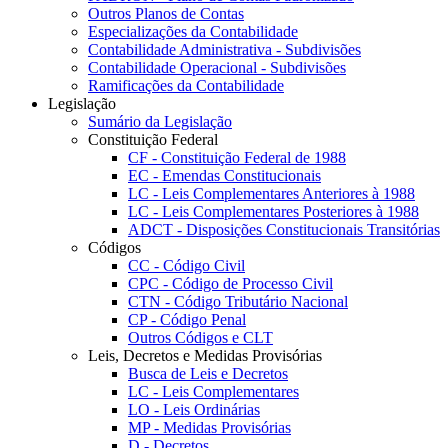
Outros Planos de Contas
Especializações da Contabilidade
Contabilidade Administrativa - Subdivisões
Contabilidade Operacional - Subdivisões
Ramificações da Contabilidade
Legislação
Sumário da Legislação
Constituição Federal
CF - Constituição Federal de 1988
EC - Emendas Constitucionais
LC - Leis Complementares Anteriores à 1988
LC - Leis Complementares Posteriores à 1988
ADCT - Disposições Constitucionais Transitórias
Códigos
CC - Código Civil
CPC - Código de Processo Civil
CTN - Código Tributário Nacional
CP - Código Penal
Outros Códigos e CLT
Leis, Decretos e Medidas Provisórias
Busca de Leis e Decretos
LC - Leis Complementares
LO - Leis Ordinárias
MP - Medidas Provisórias
D - Decretos