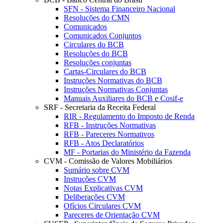
SFN - Sistema Financeiro Nacional
Resoluções do CMN
Comunicados
Comunicados Conjuntos
Circulares do BCB
Resoluções do BCB
Resoluções conjuntas
Cartas-Circulares do BCB
Instruções Normativas do BCB
Instruções Normativas Conjuntas
Manuais Auxiliares do BCB e Cosif-e
SRF - Secretaria da Receita Federal
RIR - Regulamento do Imposto de Renda
RFB - Instruções Normativas
RFB - Pareceres Normativos
RFB - Atos Declaratórios
MF - Portarias do Ministério da Fazenda
CVM - Comissão de Valores Mobiliários
Sumário sobre CVM
Instruções CVM
Notas Explicativas CVM
Deliberações CVM
Ofícios Circulares CVM
Pareceres de Orientação CVM