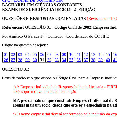
CFC - EXAME DE SUFICIÊNCIA
BACHAREL EM CIÊNCIAS CONTÁBEIS
EXAME DE SUFICIÊNCIA DE 2015 - 2ª EDIÇÃO
QUESTÕES E RESPOSTAS COMENTADAS
(Revisada em
10-
Referências: QUESTÃO 31 - Código Civil de 2002, Empresa Indi
Por Américo G Parada Fº - Contador - Coordenador do COSIFE
Clique na questão desejada:
01
02
03
04
05
06
07
08
09
10
11
12
13
14
15
1
26
27
28
29
30
31
32
33
34
35
36
37
38
39
40
4
QUESTÃO 31:
Considerando-se o que dispõe o Código Civil para a Empresa Individ
a) A Empresa Individual de Responsabilidade Limitada - EIREL
razões que motivaram tal concentração.
b) A pessoa natural que constituir Empresa Individual de
apenas mais um sócio, desde que este seja especialista na a
c) O nome empresarial deverá ser formado pela inclusão da exp