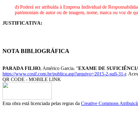
d) Poderá ser atribuída à Empresa Individual de Responsabilida
patrimoniais de autor ou de imagem, nome, marca ou voz de que se
JUSTIFICATIVA:
NOTA BIBLIOGRÁFICA
PARADA FILHO
, Américo Garcia. "
EXAME DE SUFICIÊNCIA-
https://www.cosif.com.br/publica.asp?arquivo=2015-2-sufi-31-r
. Aces
QR CODE - MOBILE LINK
Esta obra está licenciada pelas regras da
Creative Commons Atribuição