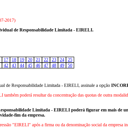
07-2017
)
vidual de Responsabilidade Limitada - EIRELI.
6
17
18
19
20
21
22
23
24
25
1
42
43
44
45
46
47
48
49
50
ual de Responsabilidade Limitada - EIRELI, assinale a opção
INCOR
I também poderá resultar da concentração das quotas de outra modalid
 Responsabilidade Limitada - EIRELI poderá figurar em mais de u
tividade-fim da empresa.
ressão "EIRELI" após a firma ou da denominação social da empresa ind