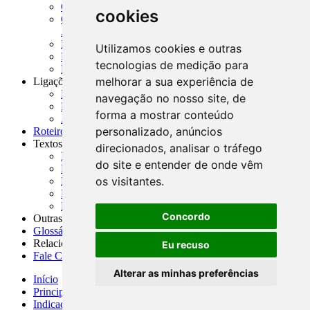
CADOC - Catálogo de Documentos
cookies
CNAE-CONCLA - Classificação Nacional de
Atividades Econômicas
PMF - Cartilhas do BCB
Utilizamos cookies e outras
Manuais Auxiliares do BCB e Cosif-e
tecnologias de medição para
Resenhas Diárias Governamentais
melhorar a sua experiência de
Ligações Externas
Links Úteis
navegação no nosso site, de
Presidência da República
forma a mostrar conteúdo
Agências Nacionais Reguladoras
personalizado, anúncios
Roteiros para Estudos
Textos
direcionados, analisar o tráfego
Índice de Textos
do site e entender de onde vêm
Editorial
os visitantes.
Monografias
Na Imprensa
Fórum de Discussão
Concordo
Outras ferramentas
Glossário
Relacionamento
Eu recuso
Fale Conosco
Alterar as minhas preferências
Início
Principais notícias
Indicadores