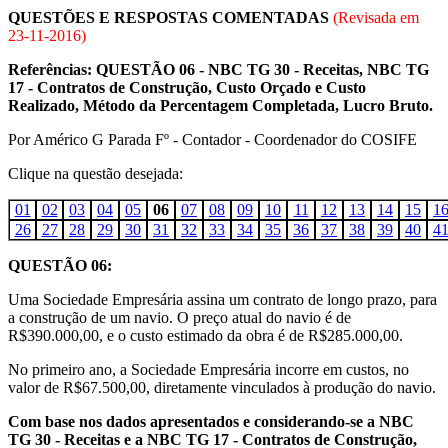
QUESTÕES E RESPOSTAS COMENTADAS
(Revisada em
23-11-2016
)
Referências: QUESTÃO 06 - NBC TG 30 - Receitas, NBC TG
17 - Contratos de Construção, Custo Orçado e Custo
Realizado, Método da Percentagem Completada, Lucro Bruto.
Por Américo G Parada Fº - Contador - Coordenador do COSIFE
Clique na questão desejada:
01
02
03
04
05
06
07
08
09
10
11
12
13
14
15
1
26
27
28
29
30
31
32
33
34
35
36
37
38
39
40
4
QUESTÃO 06:
Uma Sociedade Empresária assina um contrato de longo prazo, para
a construção de um navio. O preço atual do navio é de
R$390.000,00, e o custo estimado da obra é de R$285.000,00.
No primeiro ano, a Sociedade Empresária incorre em custos, no
valor de R$67.500,00, diretamente vinculados à produção do navio.
Com base nos dados apresentados e considerando-se a NBC
TG 30 - Receitas e a NBC TG 17 - Contratos de Construção,