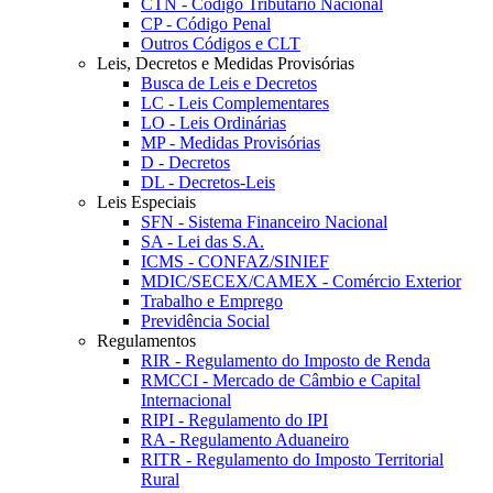
CTN - Código Tributário Nacional
CP - Código Penal
Outros Códigos e CLT
Leis, Decretos e Medidas Provisórias
Busca de Leis e Decretos
LC - Leis Complementares
LO - Leis Ordinárias
MP - Medidas Provisórias
D - Decretos
DL - Decretos-Leis
Leis Especiais
SFN - Sistema Financeiro Nacional
SA - Lei das S.A.
ICMS - CONFAZ/SINIEF
MDIC/SECEX/CAMEX - Comércio Exterior
Trabalho e Emprego
Previdência Social
Regulamentos
RIR - Regulamento do Imposto de Renda
RMCCI - Mercado de Câmbio e Capital
Internacional
RIPI - Regulamento do IPI
RA - Regulamento Aduaneiro
RITR - Regulamento do Imposto Territorial
Rural