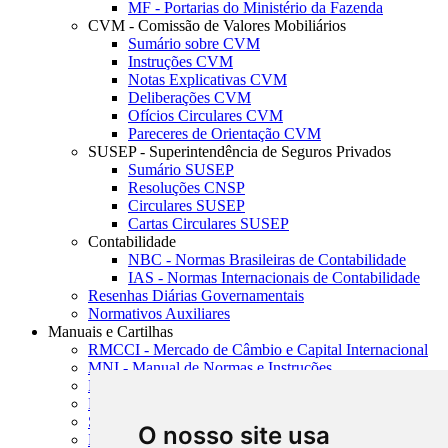
MF - Portarias do Ministério da Fazenda
CVM - Comissão de Valores Mobiliários
Sumário sobre CVM
Instruções CVM
Notas Explicativas CVM
Deliberações CVM
Ofícios Circulares CVM
Pareceres de Orientação CVM
SUSEP - Superintendência de Seguros Privados
Sumário SUSEP
Resoluções CNSP
Circulares SUSEP
Cartas Circulares SUSEP
Contabilidade
NBC - Normas Brasileiras de Contabilidade
IAS - Normas Internacionais de Contabilidade
Resenhas Diárias Governamentais
Normativos Auxiliares
Manuais e Cartilhas
RMCCI - Mercado de Câmbio e Capital Internacional
MNI - Manual de Normas e Instruções
MTVM - Manual de Títulos e Valores Mobiliários
MCR - Manual de Crédito Rural
SISORF - Manual de Organização do SFN
O nosso site usa
MASUP - Manual de Supervisão Bancária