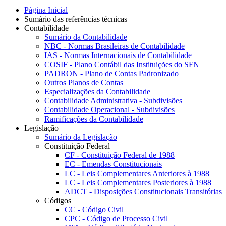
Página Inicial
Sumário das referências técnicas
Contabilidade
Sumário da Contabilidade
NBC - Normas Brasileiras de Contabilidade
IAS - Normas Internacionais de Contabilidade
COSIF - Plano Contábil das Instituições do SFN
PADRON - Plano de Contas Padronizado
Outros Planos de Contas
Especializações da Contabilidade
Contabilidade Administrativa - Subdivisões
Contabilidade Operacional - Subdivisões
Ramificações da Contabilidade
Legislação
Sumário da Legislação
Constituição Federal
CF - Constituição Federal de 1988
EC - Emendas Constitucionais
LC - Leis Complementares Anteriores à 1988
LC - Leis Complementares Posteriores à 1988
ADCT - Disposições Constitucionais Transitórias
Códigos
CC - Código Civil
CPC - Código de Processo Civil