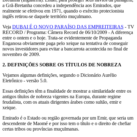
a Grã-Bretanha concedeu a independência aos Emirados, que
realmente se efetivou em 1971, quando o exército protecionista
inglês retirou-se daquele território muçulmano.
Veja
DUBAI É O NOVO PARAÍSO DAS EMPREITEIRAS
- TV
RECORD / Programa: Câmera Record de 06/10/2009 - A diferença
entre o ontem e o hoje. Trata-se evidentemente de Propaganda
Enganosa obviamente paga pelo xeique na tentativa de conseguir
novos investidores para evitar a bancarrota acontecida no final de
novembro de 2009.
2.
DEFINIÇÕES SOBRE OS TÍTULOS DE NOBREZA
Vejamos algumas definições, segundo o Dicionário Aurélio
Eletrônico - versão 5.0.
Essas definições têm a finalidade de mostrar a similaridade entre os
antigos títulos de nobreza vigentes na Europa, durante regime
feudalista, com os atuais dirigentes árabes como sultão, emir e
xeique.
Emirado é o Estado ou região governada por um Emir, que seria um
descendente de Maomé e por isso tem o título e o direito de chefiar
certas tribos ou províncias muçulmanas.