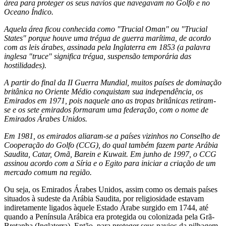
área para proteger os seus navios que navegavam no Golfo e no
Oceano Índico.
Aquela área ficou conhecida como "Trucial Oman" ou "Trucial
States" porque houve uma trégua de guerra marítima, de acordo
com as leis árabes, assinada pela Inglaterra em 1853 (a palavra
inglesa "truce" significa trégua, suspensão temporária das
hostilidades).
A partir do final da II Guerra Mundial, muitos países de dominação
britânica no Oriente Médio conquistam sua independência, os
Emirados em 1971, pois naquele ano as tropas britânicas retiram-
se e os sete emirados formaram uma federação, com o nome de
Emirados Árabes Unidos.
Em 1981, os emirados aliaram-se a países vizinhos no Conselho de
Cooperação do Golfo (CCG), do qual também fazem parte Arábia
Saudita, Catar, Omã, Barein e Kuwait. Em junho de 1997, o CCG
assinou acordo com a Síria e o Egito para iniciar a criação de um
mercado comum na região.
Ou seja, os Emirados Árabes Unidos, assim como os demais países
situados à sudeste da Arábia Saudita, por religiosidade estavam
indiretamente ligados àquele Estado Árabe surgido em 1744, até
quando a Península Arábica era protegida ou colonizada pela Grã-
Bretanha (Inglaterra). Então, para proteger seus navios da pilhagem,