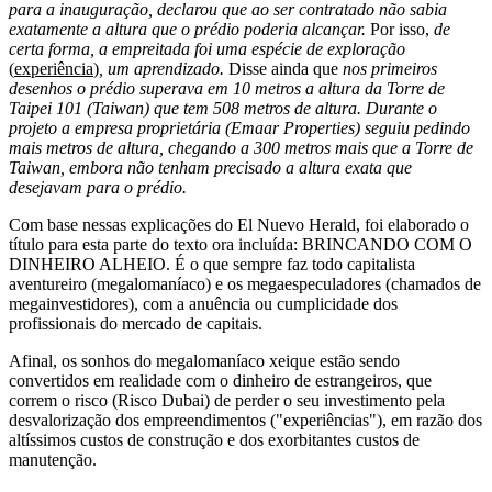
para a inauguração, declarou que ao ser contratado não sabia
exatamente a altura que o prédio poderia alcançar.
Por isso,
de
certa forma, a empreitada foi uma espécie de exploração
(
experiência
)
, um aprendizado.
Disse ainda que
nos primeiros
desenhos o prédio superava em 10 metros a altura da Torre de
Taipei 101 (Taiwan) que tem 508 metros de altura. Durante o
projeto a empresa proprietária (Emaar Properties) seguiu pedindo
mais metros de altura, chegando a 300 metros mais que a Torre de
Taiwan, embora não tenham precisado a altura exata que
desejavam para o prédio.
Com base nessas explicações do El Nuevo Herald, foi elaborado o
título para esta parte do texto ora incluída: BRINCANDO COM O
DINHEIRO ALHEIO. É o que sempre faz todo capitalista
aventureiro (megalomaníaco) e os megaespeculadores (chamados de
megainvestidores), com a anuência ou cumplicidade dos
profissionais do mercado de capitais.
Afinal, os sonhos do megalomaníaco xeique estão sendo
convertidos em realidade com o dinheiro de estrangeiros, que
correm o risco (Risco Dubai) de perder o seu investimento pela
desvalorização dos empreendimentos ("experiências"), em razão dos
altíssimos custos de construção e dos exorbitantes custos de
manutenção.