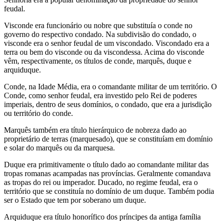
feudal.
Visconde era funcionário ou nobre que substituía o conde no
governo do respectivo condado. Na subdivisão do condado, o
visconde era o senhor feudal de um viscondado. Viscondado era a
terra ou bem do visconde ou da viscondessa. Acima do visconde
vêm, respectivamente, os títulos de conde, marquês, duque e
arquiduque.
Conde, na Idade Média, era o comandante militar de um território. O
Conde, como senhor feudal, era investido pelo Rei de poderes
imperiais, dentro de seus domínios, o condado, que era a jurisdição
ou território do conde.
Marquês também era título hierárquico de nobreza dado ao
proprietário de terras (marquesado), que se constituíam em domínio
e solar do marquês ou da marquesa.
Duque era primitivamente o título dado ao comandante militar das
tropas romanas acampadas nas províncias. Geralmente comandava
as tropas do rei ou imperador. Ducado, no regime feudal, era o
território que se constituía no domínio de um duque. Também podia
ser o Estado que tem por soberano um duque.
Arquiduque era título honorífico dos príncipes da antiga família