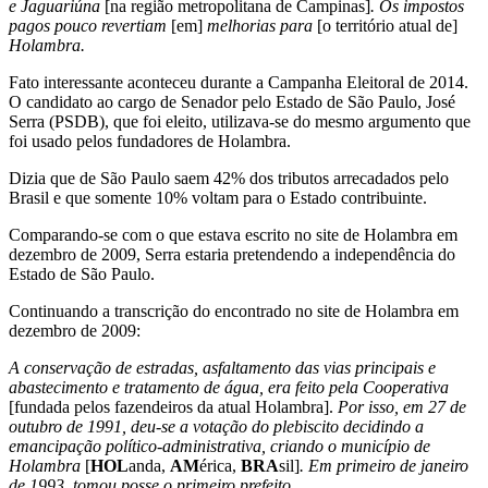
e Jaguariúna
[na região metropolitana de Campinas]
. Os impostos
pagos pouco revertiam
[em]
melhorias para
[o território atual de]
Holambra.
Fato interessante aconteceu durante a Campanha Eleitoral de 2014.
O candidato ao cargo de Senador pelo Estado de São Paulo, José
Serra (PSDB), que foi eleito, utilizava-se do mesmo argumento que
foi usado pelos fundadores de Holambra.
Dizia que de São Paulo saem 42% dos tributos arrecadados pelo
Brasil e que somente 10% voltam para o Estado contribuinte.
Comparando-se com o que estava escrito no site de Holambra em
dezembro de 2009, Serra estaria pretendendo a independência do
Estado de São Paulo.
Continuando a transcrição do encontrado no site de Holambra em
dezembro de 2009:
A conservação de estradas, asfaltamento das vias principais e
abastecimento e tratamento de água, era feito pela Cooperativa
[fundada pelos fazendeiros da atual Holambra].
Por isso, em 27 de
outubro de 1991, deu-se a votação do plebiscito decidindo a
emancipação político-administrativa, criando o município de
Holambra
[
HOL
anda,
AM
érica,
BRA
sil]
. Em primeiro de janeiro
de 1993, tomou posse o primeiro prefeito.