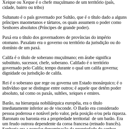
Xeique ou Xeque é o chefe muçulmano de um território (país,
cidade, bairro ou tribo)
Sultanato é o país governado por Sultão, que é o título dado a alguns
príncipes maometanos e tártaros, os quais assumem o poder como
Senhores absolutos (Príncipes de grande poder).
Paxá era o título dos governadores de províncias do império
otomano. Paxalato era o governo ou território da jurisdição ou do
domínio de um paxá.
Califa é o título de soberano muçulmano; em árabe significa
substituto, sucessor, chefe, soberano. Califado é o território
governado pelo Califa; tempo durante o qual um califa governa;
dignidade ou jurisdição de califa.
Rei é o soberano que rege ou governa um Estado monárquico; é o
indivíduo que se distingue entre outros; é aquele que detém poder
absoluto, tal como os paxás, sultões, xeiques e emires.
Barão, na hierarquia nobiliárquica européia, era o título
imediatamente inferior ao de visconde. O Barão era considerado
pessoa poderosa e notável pelo valor, pela posição e/ou pela riqueza.
Baronato ou baronia era a propriedade territorial de um barão. Era
um feudo outrora dependente da coroa francesa (reinado francês).
Senhoria era a popular denominação da propriedade do senhor