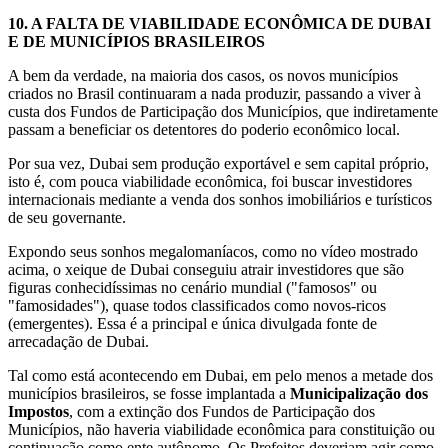
10.
A FALTA DE VIABILIDADE ECONÔMICA DE DUBAI
E DE MUNICÍPIOS BRASILEIROS
A bem da verdade, na maioria dos casos, os novos municípios
criados no Brasil continuaram a nada produzir, passando a viver à
custa dos Fundos de Participação dos Municípios, que indiretamente
passam a beneficiar os detentores do poderio econômico local.
Por sua vez, Dubai sem produção exportável e sem capital próprio,
isto é, com pouca viabilidade econômica, foi buscar investidores
internacionais mediante a venda dos sonhos imobiliários e turísticos
de seu governante.
Expondo seus sonhos megalomaníacos, como no vídeo mostrado
acima, o xeique de Dubai conseguiu atrair investidores que são
figuras conhecidíssimas no cenário mundial ("famosos" ou
"famosidades"), quase todos classificados como novos-ricos
(emergentes). Essa é a principal e única divulgada fonte de
arrecadação de Dubai.
Tal como está acontecendo em Dubai, em pelo menos a metade dos
municípios brasileiros, se fosse implantada a
Municipalização dos
Impostos
, com a extinção dos Fundos de Participação dos
Municípios, não haveria viabilidade econômica para constituição ou
continuação como ente autônomo. Os Prefeitos deveriam agir como