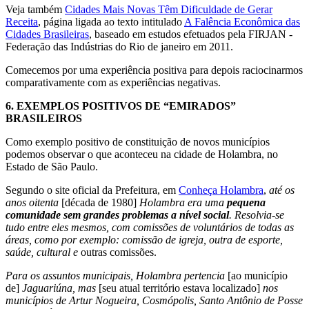
Veja também
Cidades Mais Novas Têm Dificuldade de Gerar
Receita
, página ligada ao texto intitulado
A Falência Econômica das
Cidades Brasileiras
, baseado em estudos efetuados pela FIRJAN -
Federação das Indústrias do Rio de janeiro em 2011.
Comecemos por uma experiência positiva para depois raciocinarmos
comparativamente com as experiências negativas.
6.
EXEMPLOS POSITIVOS DE “EMIRADOS”
BRASILEIROS
Como exemplo positivo de constituição de novos municípios
podemos observar o que aconteceu na cidade de Holambra, no
Estado de São Paulo.
Segundo o site oficial da Prefeitura, em
Conheça Holambra
,
até os
anos oitenta
[década de 1980]
Holambra era uma
pequena
comunidade sem grandes problemas a nível social
. Resolvia-se
tudo entre eles mesmos, com comissões de voluntários de todas as
áreas, como por exemplo: comissão de igreja, outra de esporte,
saúde, cultural e
outras comissões.
Para os assuntos municipais, Holambra pertencia
[ao município
de]
Jaguariúna, mas
[seu atual território estava localizado]
nos
municípios de Artur Nogueira, Cosmópolis, Santo Antônio de Posse