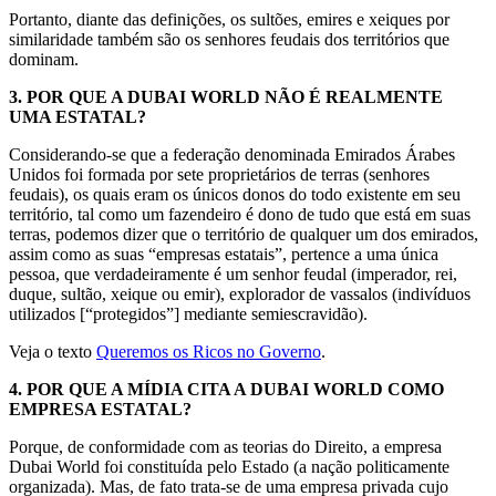
Portanto, diante das definições, os sultões, emires e xeiques por
similaridade também são os senhores feudais dos territórios que
dominam.
3.
POR QUE A DUBAI WORLD NÃO É REALMENTE
UMA ESTATAL?
Considerando-se que a federação denominada Emirados Árabes
Unidos foi formada por sete proprietários de terras (senhores
feudais), os quais eram os únicos donos do todo existente em seu
território, tal como um fazendeiro é dono de tudo que está em suas
terras, podemos dizer que o território de qualquer um dos emirados,
assim como as suas “empresas estatais”, pertence a uma única
pessoa, que verdadeiramente é um senhor feudal (imperador, rei,
duque, sultão, xeique ou emir), explorador de vassalos (indivíduos
utilizados [“protegidos”] mediante semiescravidão).
Veja o texto
Queremos os Ricos no Governo
.
4.
POR QUE A MÍDIA CITA A DUBAI WORLD COMO
EMPRESA ESTATAL?
Porque, de conformidade com as teorias do Direito, a empresa
Dubai World foi constituída pelo Estado (a nação politicamente
organizada). Mas, de fato trata-se de uma empresa privada cujo