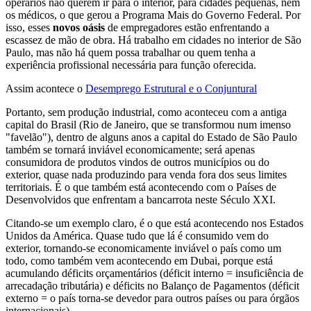
operários não querem ir para o interior, para cidades pequenas, nem
os médicos, o que gerou a Programa Mais do Governo Federal. Por
isso, esses
novos oásis
de empregadores estão enfrentando a
escassez de mão de obra. Há trabalho em cidades no interior de São
Paulo, mas não há quem possa trabalhar ou quem tenha a
experiência profissional necessária para função oferecida.
Assim acontece o
Desemprego Estrutural e o Conjuntural
Portanto, sem produção industrial, como aconteceu com a antiga
capital do Brasil (Rio de Janeiro, que se transformou num imenso
"favelão"), dentro de alguns anos a capital do Estado de São Paulo
também se tornará inviável economicamente; será apenas
consumidora de produtos vindos de outros municípios ou do
exterior, quase nada produzindo para venda fora dos seus limites
territoriais. É o que também está acontecendo com o Países de
Desenvolvidos que enfrentam a bancarrota neste Século XXI.
Citando-se um exemplo claro, é o que está acontecendo nos Estados
Unidos da América. Quase tudo que lá é consumido vem do
exterior, tornando-se economicamente inviável o país como um
todo, como também vem acontecendo em Dubai, porque está
acumulando déficits orçamentários (déficit interno = insuficiência de
arrecadação tributária) e déficits no Balanço de Pagamentos (déficit
externo = o país torna-se devedor para outros países ou para órgãos
internacionais).