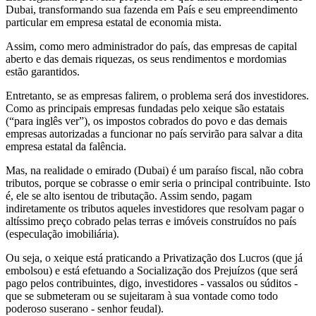
Dubai, transformando sua fazenda em País e seu empreendimento
particular em empresa estatal de economia mista.
Assim, como mero administrador do país, das empresas de capital
aberto e das demais riquezas, os seus rendimentos e mordomias
estão garantidos.
Entretanto, se as empresas falirem, o problema será dos investidores.
Como as principais empresas fundadas pelo xeique são estatais
(“para inglês ver”), os impostos cobrados do povo e das demais
empresas autorizadas a funcionar no país servirão para salvar a dita
empresa estatal da falência.
Mas, na realidade o emirado (Dubai) é um paraíso fiscal, não cobra
tributos, porque se cobrasse o emir seria o principal contribuinte. Isto
é, ele se alto isentou de tributação. Assim sendo, pagam
indiretamente os tributos aqueles investidores que resolvam pagar o
altíssimo preço cobrado pelas terras e imóveis construídos no país
(especulação imobiliária).
Ou seja, o xeique está praticando a Privatização dos Lucros (que já
embolsou) e está efetuando a Socialização dos Prejuízos (que será
pago pelos contribuintes, digo, investidores - vassalos ou súditos -
que se submeteram ou se sujeitaram à sua vontade como todo
poderoso suserano - senhor feudal).