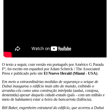
O texto a seguir, com versão em português por Américo G Parada
Fº, foi escrito em espanhol por Adam Schreck / The Associated
Press e publicado pelo site
El Nuevo Herald (Miami - USA)
.
Em meio a extraordinárias medidas de segurança o xeique de
Dubai inaugurou o edifício mais alto do mundo, exibindo o
arranha-céu como uma construção intrépida
(audaz, corajosa,
destemida)
apesar daquela cidade-estado
(país - com um milhão e
meio de habitantes)
estar a beira da bancarrota
(falência).
Bill Baker, engenheiro estrutural do edifício, que acorreu a Dubai