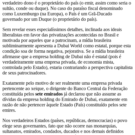
verdadeiro dono é o proprietário do país (o emir, assim como seria o
sultão, conde ou duque). No caso do paraíso fiscal denominado
como Luxemburgo (na Europa), o País é um Grã-Ducado
governado por um Duque (o proprietário do país).
Sem revelar esses especialíssimos detalhes, inclinada aos ideais
liberalistas em favor das privatizações acontecidas no Brasil e
motivada por aqueles que a patrocinam, a mídia brasileira
subliminarmente apresenta a Dubai World como estatal, porque esta
condição soa de forma negativa, pejorativa. Se a mídia brasileira
afirmasse que a empresa holding de Dubai não é estatal (pois é
verdadeiramente uma empresa privada, de economia mista,
controlada pelo Estado), estaria contrariando a perspectiva capitalista
de seus patrocinadores.
Exatamente pelo motivo de ser realmente uma empresa privada
pertencente ao xeique, o dirigente do Banco Central da Federação
constituída pelos
sete emirados
já declarou que não assume as
dívidas da empresa holding do Emirado de Dubai, exatamente em
razão de não pertencer àquele Estado (País) constituído pelos sete
emires.
Nos verdadeiros Estados (países, repúblicas, democracias) o povo
elege seus governantes, fato que não ocorre nas monarquias,
sultanatos, emirados, condados, ducados e nos demais definidos