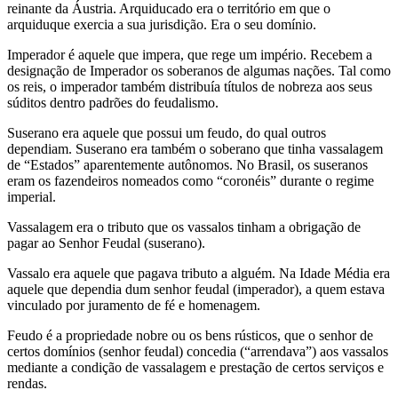
reinante da Áustria. Arquiducado era o território em que o
arquiduque exercia a sua jurisdição. Era o seu domínio.
Imperador é aquele que impera, que rege um império. Recebem a
designação de Imperador os soberanos de algumas nações. Tal como
os reis, o imperador também distribuía títulos de nobreza aos seus
súditos dentro padrões do feudalismo.
Suserano era aquele que possui um feudo, do qual outros
dependiam. Suserano era também o soberano que tinha vassalagem
de “Estados” aparentemente autônomos. No Brasil, os suseranos
eram os fazendeiros nomeados como “coronéis” durante o regime
imperial.
Vassalagem era o tributo que os vassalos tinham a obrigação de
pagar ao Senhor Feudal (suserano).
Vassalo era aquele que pagava tributo a alguém. Na Idade Média era
aquele que dependia dum senhor feudal (imperador), a quem estava
vinculado por juramento de fé e homenagem.
Feudo é a propriedade nobre ou os bens rústicos, que o senhor de
certos domínios (senhor feudal) concedia (“arrendava”) aos vassalos
mediante a condição de vassalagem e prestação de certos serviços e
rendas.