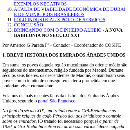
EXEMPLOS NEGATIVOS
A FALTA DE VIABILIDADE ECONÔMICA DE DUBAI
E DE MUNICÍPIOS BRASILEIROS
PÓLO INDUSTRIAL X PÓLO DE SERVIÇOS
CONCLUSÃO
BRINCANDO COM O DINHEIRO ALHEIO
- A NOVA
BABILÔNIA NO SÉCULO XXI
Por Américo G Parada Fº - Contador - Coordenador do COSIFE
1.
BREVE HISTÓRIA DOS EMIRADOS ÁRABES UNIDOS
Em suma, os povos daquela região muçulmana do oriente médio são
seguidores do maometismo, religião fundada por Maomé. Durante
séculos seus líderes, os descendentes de Maomé, comandaram seus
povos com o intuito de conseguirem a terra prometida em que
poderiam viver eternamente.
Vejamos os mais recentes fatos da história dos Emirados Árabes
Unidos, segundo o
portal São Francisco
:
No final do século XIX, um tratado entre a Grã-Bretanha e os
principais xeiques do golfo Pérsico deu aos britânicos o controle
sobre os emirados.
[O tratado foi necessário porque]
a partir de
1820, a Grã-Bretanha entrou em atrito com vários líderes naquela