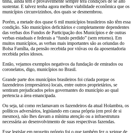
tinha, ainda têm e provavelmente sempre terá condições de se alto
sustentar. E talvez tenha agora melhor viabilidade econômica que os
municípios circunvizinhos, dos quais se desmembrou.
Porém, a metade dos quase 6 mil municípios brasileiros não têm essa
condição. São municípios deficitários e completamente dependentes
das verbas dos Fundos de Participação dos Municípios e de outras
verbas estaduais e federais a “fundo perdido” (sem retorno). Em
muitos municípios, as verbas mais importantes são as oriundas do
Bolsa Família, da pensão recebida por viúvas ou da aposentadoria
recebida pelos idosos.
Então, vejamos exemplos negativos da fundação de emirados ou
coronelatos, digo, municípios no Brasil.
Grande parte dos municípios brasileiros foi criada porque os
fazendeiros (empresários) locais, entre outros proprietários, se
sentiram prejudicados pelos governantes do município ao qual
pertencia a área emancipada.
Ou seja, tal como reclamavam os fazendeiros da atual Holambra, os
políticos adversários, legislando em causa própria (em prol de si
mesmos), não lhes davam a mínima atenção ou a infraestrutura
necessária ao desenvolvimento de suas respectivas fazendas.
Esse legislar em proveito próprio foi o que também fez o xeique de