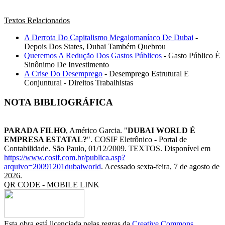
Textos Relacionados
A Derrota Do Capitalismo Megalomaníaco De Dubai
-
Depois Dos States, Dubai Também Quebrou
Queremos A Redução Dos Gastos Públicos
- Gasto Público É
Sinônimo De Investimento
A Crise Do Desemprego
- Desemprego Estrutural E
Conjuntural - Direitos Trabalhistas
NOTA BIBLIOGRÁFICA
PARADA FILHO
, Américo Garcia. "
DUBAI WORLD É
EMPRESA ESTATAL?
". COSIF Eletrônico - Portal de
Contabilidade. São Paulo, 01/12/2009. TEXTOS. Disponível em
https://www.cosif.com.br/publica.asp?
arquivo=20091201dubaiworld
. Acessado sexta-feira, 7 de agosto de
2026.
QR CODE - MOBILE LINK
Esta obra está licenciada pelas regras da
Creative Commons